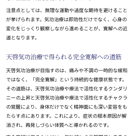
椎間板ヘルニア痛解放のための施術メカニ
注意点としては、無理な運動や過度な期待を避けること
ズム
が挙げられます。気功治療は即効性だけでなく、心身の
変化をじっくり観察しながら進めることが、寛解への近
天啓気功治療や療法で活性化するクンダリ
道となります。
ニー覚醒が慢性痛に与える変化
天啓気功治療や療法でのチャクラ活性化が
天啓気功治療で得られる完全寛解への道筋
痛みの根本軽減につながる理由
天啓気功治療の施術で期待できる寛解の実
天啓気功治療が目指すのは、痛みや不調の一時的な緩和
際
ではなく、「完全寛解」という持続的な健康状態です。
完全寛解へ向かうスピリチュアルヒーリングの
その道筋は、天啓気功治療や療法で活性化するクンダリ
実例
ニーの上昇と天啓気功治療や療法で活性化するチャクラ
の覚醒により、身体だけでなく精神面にも深い変容をも
天啓気功治療による椎間板ヘルニア寛解体
たらす点にあります。これにより、症状の根本原因が解
験談
消され、再発しづらい体質へと導かれるのです。
天啓気功治療や療法で活性化するクンダリ
ニー覚醒が完全寛解に導く理由