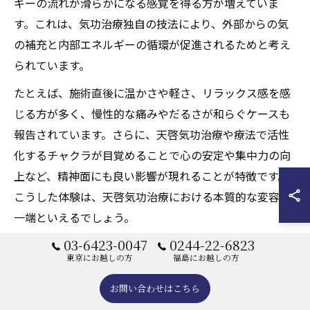
ギーの流れが滑らかになる感覚を得る方が増えていま
す。これは、気功治療独自の技法により、外部からの気
の補充と内部エネルギーの循環が促進されるためと考え
られています。
たとえば、施術直後に温かさや軽さ、リラックス感を感
じる方が多く、慢性的な痛みやだるさが和らぐケースも
報告されています。さらに、天啓気功治療や療法で活性
化するチャクラが目覚めることで心の安定や集中力の向
上など、精神面にも良い影響が現れることが特徴です。
こうした体験は、天啓気功治療における本質的な変容の
一端といえるでしょう。
03-6423-0047
0244-22-6823
天啓気功治療や療法で活性化するクンダリニ
東京にお越しの方
福島にお越しの方
ーとチャクラ覚醒が寛解を導く理由
お問い合わせはこちら