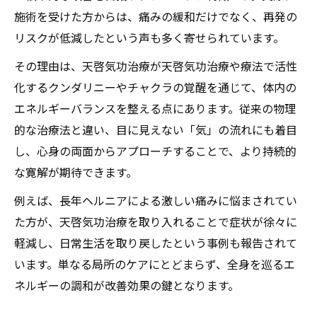
化するチャクラ覚醒の相乗効果を知る
施術を受けた方からは、痛みの緩和だけでなく、再発の
リスクが低減したという声も多く寄せられています。
椎間板ヘルニア寛解を加速する覚醒プロセ
ス
その理由は、天啓気功治療が天啓気功治療や療法で活性
天啓気功治療や療法で活性化するクンダリ
化するクンダリニーやチャクラの覚醒を通じて、体内の
ニー体験が持つスピリチュアルな意義
エネルギーバランスを整える点にあります。従来の物理
天啓気功治療で感じるエネルギーの変容と癒し
的な治療法と違い、目に見えない「気」の流れにも着目
し、心身の両面からアプローチすることで、より持続的
エネルギー変容を促進する天啓気功治療の
な寛解が期待できます。
流れ
椎間板ヘルニア症状改善と気の流れの関係
例えば、長年ヘルニアによる激しい痛みに悩まされてい
性
た方が、天啓気功治療を取り入れることで症状が徐々に
軽減し、日常生活を取り戻したという事例も報告されて
天啓気功治療による身体と心の統合的癒し
います。単なる局所のケアにとどまらず、全身を巡るエ
天啓気功治療や療法で活性化するクンダリ
ネルギーの調和が改善効果の鍵となります。
ニー覚醒を支えるエネルギー体験とは
天啓気功治療や療法で活性化するチャクラ