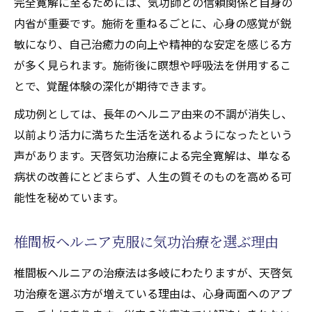
完全寛解に至るためには、気功師との信頼関係と自身の
天啓気功治療や療法でのチャクラ活性化で
内省が重要です。施術を重ねるごとに、心身の感覚が鋭
得られた根本治癒の実例
敏になり、自己治癒力の向上や精神的な安定を感じる方
が多く見られます。施術後に瞑想や呼吸法を併用するこ
スピリチュアルヒーリングと心身統合の実
とで、覚醒体験の深化が期待できます。
践例
天啓気功治療が支える寛解へのプロセス
成功例としては、長年のヘルニア由来の不調が消失し、
以前より活力に満ちた生活を送れるようになったという
声があります。天啓気功治療による完全寛解は、単なる
病状の改善にとどまらず、人生の質そのものを高める可
能性を秘めています。
椎間板ヘルニア克服に気功治療を選ぶ理由
椎間板ヘルニアの治療法は多岐にわたりますが、天啓気
功治療を選ぶ方が増えている理由は、心身両面へのアプ