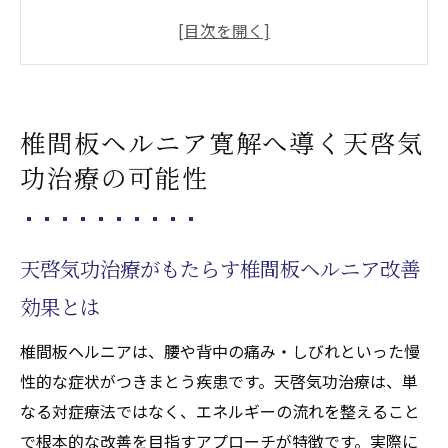
善効果とは
慢性痛寛解に向けた天啓気功治療の実践ポ
イント
天啓気功治療で得られる完全寛解への道筋
椎間板ヘルニア寛解へ導く天啓気
椎間板ヘルニア克服に気功治療を選ぶ理由
功治療の可能性
天啓気功治療による心身の根本的な癒しの
仕組み
天啓気功治療や療法で活性化するクンダリニー
天啓気功治療がもたらす椎間板ヘルニア改善
覚醒がもたらす心身の統合体験
効果とは
天啓気功治療や療法で活性化するクンダリ
ニー覚醒で体感する天啓気功治療の変化
椎間板ヘルニアは、腰や背中の痛み・しびれといった慢
心身のバランス回復に繋がる天啓気功治療
性的な症状がつきまとう疾患です。天啓気功治療は、単
や療法で活性化するクンダリニー体験
なる対症療法ではなく、エネルギーの流れを整えること
天啓気功治療と天啓気功治療や療法で活性
で根本的な改善を目指すアプローチが特徴です。実際に