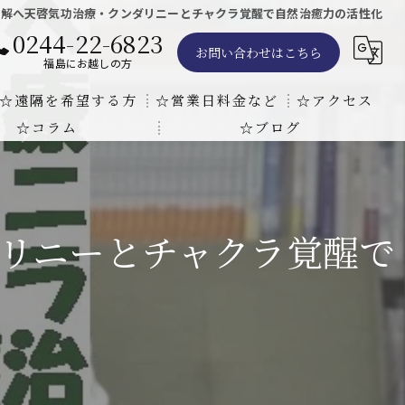
寛解へ天啓気功治療・クンダリニーとチャクラ覚醒で自然治癒力の活性化
0244-22-6823
お問い合わせはこちら
福島にお越しの方
☆遠隔を希望する方
☆営業日料金など
☆アクセス
☆コラム
☆ブログ
遠隔気功ヒーリングで難病の克服の方法と効果
東京での瞑想気功教室の開催について
天啓気療院 東京店
天啓気療院 福島店
リニーとチャクラ覚醒で