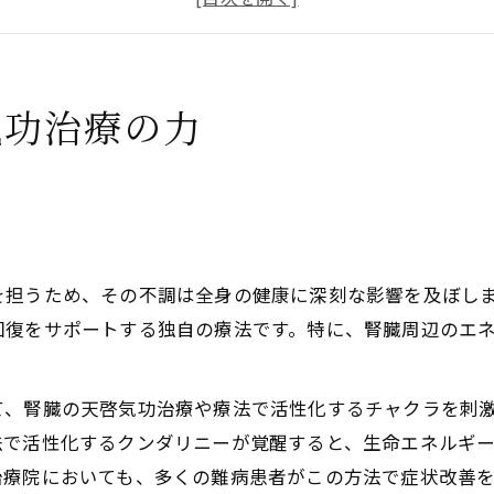
得られる心身の変化例
る自己治癒力の活性方法
啓気功治療や療法でのクンダリニー活性法
気功治療の力
天啓気功治療や療法でのクンダリニー活性法の概要
たエネルギー覚醒の流れ
療法で活性化するクンダリニー上昇時の腎臓疾患への影響
療法でクンダリニー活性の実践ステップ解説
を担うため、その不調は全身の健康に深刻な影響を及ぼし
促す呼吸法と瞑想法のコツ
回復をサポートする独自の療法です。特に、腎臓周辺のエ
啓気功治療や療法で活性化するチャクラ覚醒の秘訣
気功治療や療法で活性化するチャクラ覚醒の相互関係とは
て、腎臓の天啓気功治療や療法で活性化するチャクラを刺
つ天啓気功治療や療法でのチャクラ活性化の実践法
法で活性化するクンダリニーが覚醒すると、生命エネルギ
ンスが腎臓疾患に及ぼす影響
治療院においても、多くの難病患者がこの方法で症状改善
療法で活性化するチャクラ覚醒で得られる心身の変化体験