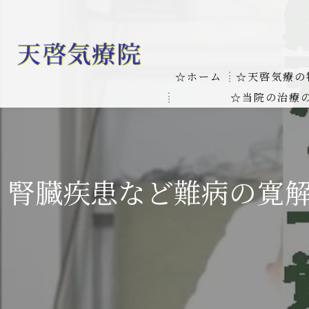
☆ホーム
☆天啓気療の
☆当院の治療
お客様の質問
線維筋痛症
天啓気療に関
線維筋痛症が天啓気療に
腎臓疾患など難病の寛
本物の気功師
難病の疾患
気功治療や療
難病治療に革命チャクラ
肝臓の疾患
肝臓疾患の原因と症状を