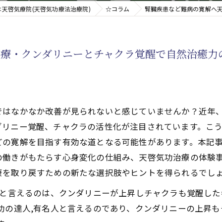
天啓気療院(天啓気功療法治療院)
☆コラム
腎臓疾患など難病の寛解へ
新たなアプローチ
治療・クンダリニーとチャクラ覚醒で自然治癒力
す重要な臓器
ではなかなか改善が見られないと感じていませんか？近年
ダリニー覚醒、チャクラの活性化が注目されています。こ
どの寛解を目指す有効な道となる可能性があります。本記
の働きがもたらす心身変化の仕組み、天啓気功治療の体験
康を取り戻すための新たな選択肢やヒントを得られるでし
どと言えるのは、クンダリニーが上昇しチャクラも覚醒し
功の達人,有名人と言えるのであり、クンダリニーの上昇