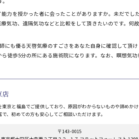
す。
イ能力を授かった者に会ったことがありますか。未だでし
医療気功、遠隔気功などと比較をして頂きたいのです。何
功師にも優る天啓気療のすごさをあなた自身に確認して頂け
から徒歩5分の所にある施術院になります。なお、瞑想気功
京店
を東京と福島でご提供しており、原因がわからないものや諦めかけ
富で、初めての方も安心してご相談いただけます。
〒143-0015
東京都大田区大森西３丁目３２−１７ フラットフォーレスト 1208