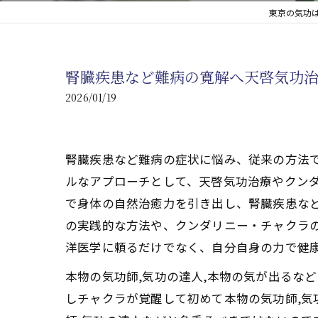
東京の気功は
心臓の疾患
心臓疾患の改善を目指す
腎臓疾患など難病の寛解へ天啓気功
腎臓の疾患
2026/01/19
腎臓は老廃物の排出を促
腎臓疾患など難病の症状に悩み、従来の方法
ルなアプローチとして、天啓気功治療やクン
で身体の自然治癒力を引き出し、腎臓疾患な
の実践的な方法や、クンダリニー・チャクラ
洋医学に頼るだけでなく、自分自身の力で健
本物の気功師,気功の達人,本物の気が出るな
しチャクラが覚醒して初めて本物の気功師,気