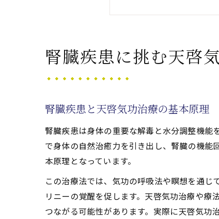
天啓気功治療で
腎臓疾患におけ
難病寛解を目指す天
腎臓疾患に挑む天啓
腎臓疾患に効く
難病寛解に向け
天啓気功治療や
腎臓疾患と天啓気功治療の基本原理
天啓気功治療や
腎臓疾患は身体の重要な解毒と水分調整機能
腎臓疾患改善を
で身体の自然治癒力を引き出し、腎臓の機能
心身の変容へ導く天
本原理となっています。
腎臓疾患と天啓
この治療法では、気功の呼吸法や瞑想を通じ
難病改善に役立
リニーの覚醒を促します。天啓気功治療や療
エネルギーバラ
つながる可能性があります。実際に天啓気功
天啓気功治療や