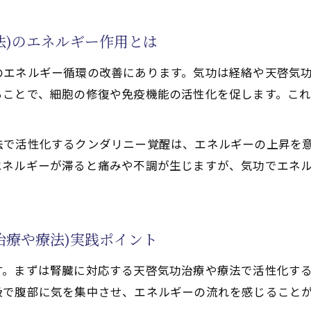
を目指す意識改革の大切さ
法)のエネルギー作用とは
功(天啓気功治療や療法)と腎臓疾患改善
のエネルギー循環の改善にあります。気功は経絡や天啓気
に不可欠な自然治癒力とは
ることで、細胞の修復や免疫機能の活性化を促します。こ
療や療法)で高まる自己免疫と腎臓疾患の関係
功治療(天啓気功治療や療法)の実践的な流れ
法で活性化するクンダリニー覚醒は、エネルギーの上昇を
く日常的な気功(天啓気功治療や療法)活用法
エネルギーが滞ると痛みや不調が生じますが、気功でエネ
調整で得られる効果実感
(天啓気功治療や療法)実践を始める理由
が気功(天啓気功治療や療法)を選ぶ理由とは
治療や療法)実践ポイント
気功治療(天啓気功治療や療法)の魅力ポイント
療法で活性化するクンダリニー・天啓気功治療や療法での
。まずは腎臓に対応する天啓気功治療や療法で活性化する
立つ気功(天啓気功治療や療法)体験談の重要性
吸で腹部に気を集中させ、エネルギーの流れを感じること