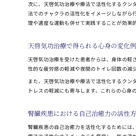
気功(天啓気功治
次に、天啓気功治療や療法で活性化するクンダ
天啓気功治療や療法
法でのチャクラの活性化をイメージしながら
理や適度な運動も併せて実践することが効果
腎臓疾患に対す
難病改善を支え
気功治療と天啓
天啓気功治療で得られる心身の変化
腎臓疾患寛解に
天啓気功治療を受けた患者からは、身体の軽
天啓気功治療や
性的な疲労感の軽減や夜間のトイレ回数の減
また、天啓気功治療や療法で活性化するクン
トレスの軽減にも寄与します。これらの心身
腎臓疾患における自己治癒力の活性
腎臓疾患の自己治癒力を活性化するためには