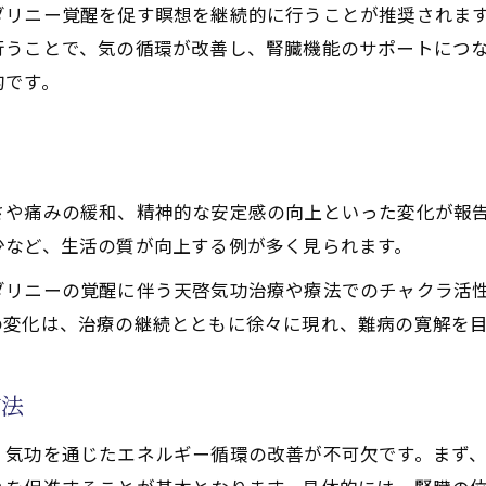
療や療法)実践で得られる生活の質向上の実感
リニー覚醒を促す瞑想を継続的に行うことが推奨されます
で活性化するチャクラの働きが難病改善に与える影響
行うことで、気の循環が改善し、腎臓機能のサポートにつ
的です。
る天啓気功治療や療法で活性化するチャクラ調整の意義
る天啓気功治療や療法でのチャクラ活性化の流れ
気功治療や療法で活性化するチャクラ覚醒の実践的関係性
例
寄与するエネルギーの循環
さや痛みの緩和、精神的な安定感の向上といった変化が報
療法で活性化するチャクラ整流で実感した心身の変化例
少など、生活の質が向上する例が多く見られます。
ダリニーの覚醒に伴う天啓気功治療や療法でのチャクラ活
の変化は、治療の継続とともに徐々に現れ、難病の寛解を
方法
、気功を通じたエネルギー循環の改善が不可欠です。まず