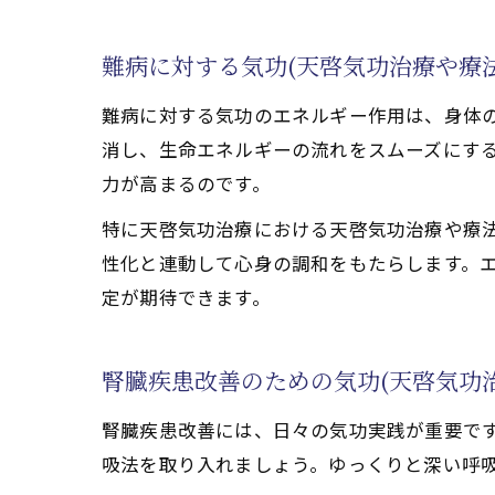
腎臓疾患の寛解
難病に対する気功(天啓気功治療や療
自然治癒力を高める気
難病に対する気功のエネルギー作用は、身体
腎臓疾患の改善
消し、生命エネルギーの流れをスムーズにす
気功(天啓気功治
力が高まるのです。
難病と向き合う気
特に天啓気功治療における天啓気功治療や療
腎臓疾患寛解へ導
性化と連動して心身の調和をもたらします。
心身のバランス
定が期待できます。
もし腎臓疾患なら気功
腎臓疾患に悩む方
腎臓疾患改善のための気功(天啓気功
難病寛解を目指す
天啓気功治療や
腎臓疾患改善には、日々の気功実践が重要です
腎臓疾患改善に役
吸法を取り入れましょう。ゆっくりと深い呼