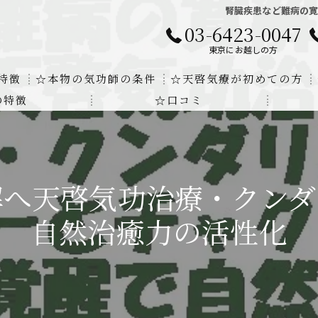
腎臓疾患など難病の
03-6423-0047
東京にお越しの方
特徴
☆本物の気功師の条件
☆天啓気療が初めての方
の特徴
☆口コミ
に対する回答
クンダリニーの上昇でチャクラの覚醒
する書籍
より奇跡的な寛解
解へ天啓気功治療・クンダ
にも優るサイ能力の凄さ
自然治癒力の活性化
法と天啓気療の違い
覚醒サイ能力
解明及び緩解法