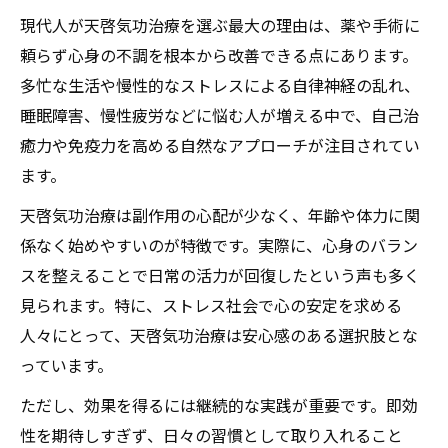
天啓気功治療の特徴と基本理論をわかりやすく
現代人が天啓気功治療を選ぶ最大の理由は、薬や手術に
解説
頼らず心身の不調を根本から改善できる点にあります。
多忙な生活や慢性的なストレスによる自律神経の乱れ、
天啓気功治療の基本理論と仕組みを理解す
睡眠障害、慢性疲労などに悩む人が増える中で、自己治
る
癒力や免疫力を高める自然なアプローチが注目されてい
気の流れを重視した天啓気功治療の特徴
ます。
天啓気功治療と従来の療法との違い
天啓気功治療は副作用の心配が少なく、年齢や体力に関
医療気功としての天啓気功治療の信頼性
係なく始めやすいのが特徴です。実際に、心身のバラン
天啓気功治療が目指す心身の健康像と理念
スを整えることで日常の活力が回復したという声も多く
自己治癒力を高めるための天啓気功治療活用法
見られます。特に、ストレス社会で心の安定を求める
天啓気功治療で自己治癒力を引き出すコツ
人々にとって、天啓気功治療は安心感のある選択肢とな
天啓気功治療が免疫力向上に役立つ理由
っています。
心身の不調を和らげる天啓気功治療の活用
ただし、効果を得るには継続的な実践が重要です。即効
術
性を期待しすぎず、日々の習慣として取り入れること