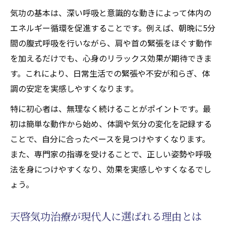
天啓気功治療による深いリラクゼーション
気功の基本は、深い呼吸と意識的な動きによって体内の
体験
エネルギー循環を促進することです。例えば、朝晩に5分
心と体を結ぶ天啓気功治療の基本アプロー
間の腹式呼吸を行いながら、肩や首の緊張をほぐす動作
チ
を加えるだけでも、心身のリラックス効果が期待できま
天啓気功治療で生まれる前向きな変化とは
す。これにより、日常生活での緊張や不安が和らぎ、体
調の安定を実感しやすくなります。
日常に取り入れたい天啓気功治療の実践法
天啓気功治療を毎日の習慣にする実践ステ
特に初心者は、無理なく続けることがポイントです。最
ップ
初は簡単な動作から始め、体調や気分の変化を記録する
自宅でできる天啓気功治療の基本動作
ことで、自分に合ったペースを見つけやすくなります。
また、専門家の指導を受けることで、正しい姿勢や呼吸
天啓気功治療の呼吸法で心身をリセット
法を身につけやすくなり、効果を実感しやすくなるでし
忙しい日々に天啓気功治療を取り入れるコ
ょう。
ツ
天啓気功治療のセルフケアで健康管理を強
天啓気功治療が現代人に選ばれる理由とは
化