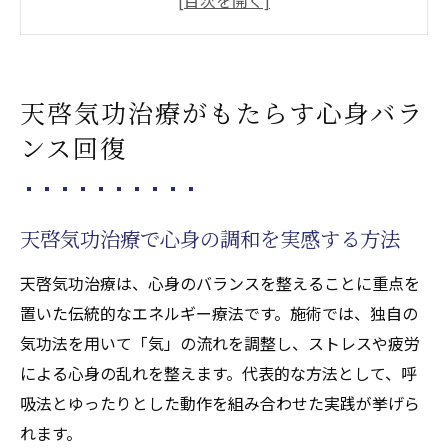
天啓気功治療で慢性疲労や不調を和らげる
自己回復力を高める天啓気功治療の魅力
ストレス時代に天啓気功治療の効果を考える
天啓気功治療がもたらす心身バラ
天啓気功治療がストレス軽減に役立つ理由
ンス回復
気功による自律神経バランスの整え方
天啓気功治療の実体験が語るストレス変化
毎日の不安に天啓気功治療を取り入れる意
天啓気功治療で心身の調和を実感する方法
義
天啓気功治療は、心身のバランスを整えることに重点を
心の緊張緩和と天啓気功治療の関連性
置いた伝統的なエネルギー療法です。施術では、独自の
心と体の調和を目指すなら天啓気功治療を
気功法を用いて「気」の流れを調整し、ストレスや疲労
天啓気功治療で内面から調和を生み出す方
による心身の乱れを整えます。代表的な方法として、呼
法
吸法とゆったりとした動作を組み合わせた実践が挙げら
心身の乱れを整える天啓気功治療の実践
れます。