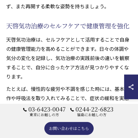
ず、また再開する柔軟な姿勢を持ちましょう。
天啓気功治療のセルフケアで健康管理を強化
天啓気功治療は、セルフケアとして活用することで自身
の健康管理能力を高めることができます。日々の体調や
気分の変化を記録し、気功治療の実践前後の違いを観察
することで、自分に合ったケア方法が見つかりやすくな
ります。
たとえば、慢性的な疲労や不調を感じた時には、基本動
作や呼吸法を取り入れてみることで、症状の緩和を実感
しやすくなります。継続的なセルフケアは、自己治癒力
03-6423-0047
0244-22-6823
東京にお越しの方
福島にお越しの方
や免疫力の向上にも寄与し、薬や医療に頼りすぎない生
活をサポートします。
お問い合わせはこちら
セルフケアを行う際は、無理をせず自分のペースで続け