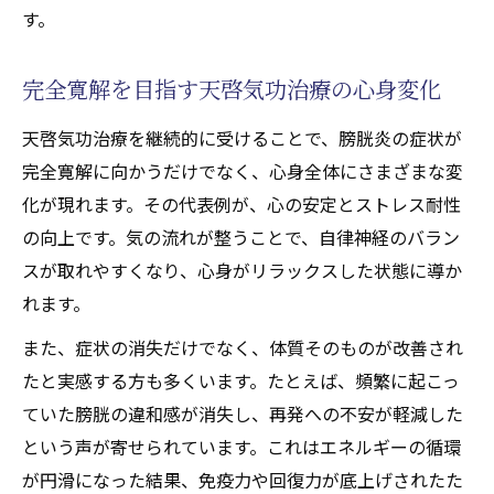
す。
天啓気功治療で発揮される自己回復力の秘
密
完全寛解を目指す天啓気功治療の心身変化
慢性症状向け天啓気功治療の応用ポイント
施術(天啓気功治療や療法)で得られる心身の
天啓気功治療を継続的に受けることで、膀胱炎の症状が
変化と完全寛解への道
完全寛解に向かうだけでなく、心身全体にさまざまな変
エネルギーの流れを整えて根本改善に繋げる実
化が現れます。その代表例が、心の安定とストレス耐性
践法
の向上です。気の流れが整うことで、自律神経のバラン
天啓気功治療でエネルギー循環を活性化す
スが取れやすくなり、心身がリラックスした状態に導か
る方法
れます。
膀胱炎改善を目指すエネルギー調整の実際
また、症状の消失だけでなく、体質そのものが改善され
天啓気功治療や療法で活性化するチャクラ
たと実感する方も多くいます。たとえば、頻繁に起こっ
と気の巡りを整える天啓気功治療実践
ていた膀胱の違和感が消失し、再発への不安が軽減した
という声が寄せられています。これはエネルギーの循環
自宅でできる気功と天啓気功治療の併用法
が円滑になった結果、免疫力や回復力が底上げされたた
根本改善へ導く継続的な天啓気功治療習慣