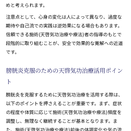
めと考えられます。
心身の再生を促す天啓気功治療や療法で活性化
するクンダリニー覚醒と膀胱炎寛解の関係
注意点として、心身の変化は人によって異なり、過度な
期待や自己流での実践は逆効果になる場合もあります。
天啓気功治療や療法で活性化するクンダリ
信頼できる施術(天啓気功治療や療法)者の指導のもとで
ニー覚醒が膀胱炎寛解に寄与する理由
段階的に取り組むことが、安全で効果的な寛解への近道
天啓気功治療による心身再生のステップ
です。
天啓気功治療や療法で活性化するチャクラ
覚醒と膀胱炎寛解の相互作用を解説
膀胱炎克服のための天啓気功治療活用ポイン
天啓気功治療や療法で活性化するクンダリ
ト
ニー上昇体験者の変化に学ぶポイント
天啓気功治療が心の安定と体調回復を導く
膀胱炎を克服するために天啓気功治療を活用する際は、
流れ
以下のポイントを押さえることが重要です。まず、症状
自然療法として注目される天啓気功治療のメリ
の程度や体質に応じて施術(天啓気功治療や療法)頻度を
ット徹底解説
調整し、無理なく継続することが基本となります。ま
た、施術(天啓気功治療や療法)前後の体調変化や気の流
天啓気功治療が選ばれる自然療法の魅力