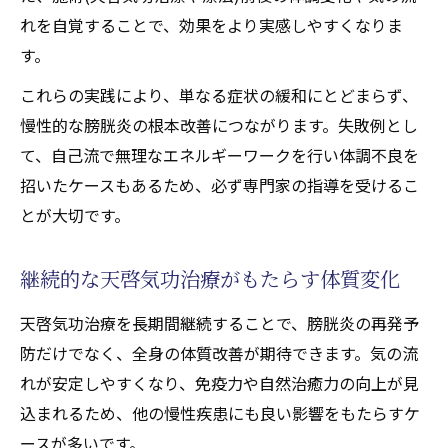
れを自覚することで、効果をより実感しやすくなりま
膀胱炎対策として天啓気功治療を選ぶ意義
す。
心身のバランス回復を促す天啓気功治療の
効用
これらの実践により、単なる症状の緩和にとどまらず、
慢性的な膀胱炎の根本改善につながります。失敗例とし
天啓気功治療や療法で活性化するクンダリ
て、自己流で無理なエネルギーワークを行い体調不良を
ニー覚醒を促進する自然派施術(天啓気功治
招いたケースもあるため、必ず専門家の指導を受けるこ
療や療法)の特徴
とが大切です。
天啓気功治療の安全性と信頼性に注目
継続的な天啓気功治療がもたらす体質変化
天啓気功治療を長期間継続することで、膀胱炎の再発予
防だけでなく、全身の体質改善が期待できます。気の流
れが安定しやすくなり、免疫力や自然治癒力の向上が見
込まれるため、他の慢性疾患にも良い影響をもたらすケ
ースが多いです。