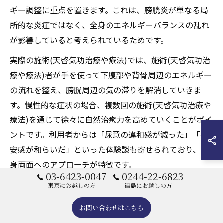
ギー調整に重点を置きます。これは、膀胱炎が単なる局
所的な炎症ではなく、全身のエネルギーバランスの乱れ
が影響していると考えられているためです。
実際の施術(天啓気功治療や療法)では、施術(天啓気功治
療や療法)者が手を使って下腹部や背骨周辺のエネルギー
の流れを整え、膀胱周辺の気の滞りを解消していきま
す。慢性的な症状の場合、複数回の施術(天啓気功治療や
療法)を通じて徐々に自然治癒力を高めていくことがポイ
ントです。利用者からは「尿意の違和感が減った」「不
安感が和らいだ」といった体験談も寄せられており、心
身両面へのアプローチが特徴です。
03-6423-0047
0244-22-6823
注意点として、医療機関での診断や治療を並行して行う
東京にお越しの方
福島にお越しの方
ことが大切です。エネルギー調整はあくまで補完的な役
お問い合わせはこちら
割として活用し、体調の変化があれば速やかに専門家に