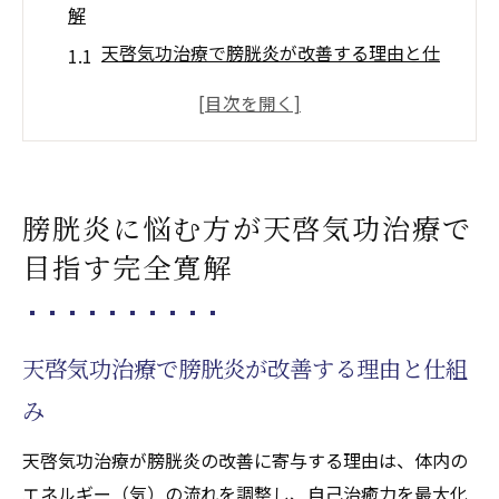
解
天啓気功治療で膀胱炎が改善する理由と仕
組み
完全寛解を目指す天啓気功治療の心身変化
膀胱炎克服のための天啓気功治療活用ポイ
ント
膀胱炎に悩む方が天啓気功治療で
継続的な天啓気功治療がもたらす体質変化
目指す完全寛解
慢性膀胱炎と天啓気功治療の相乗効果とは
天啓気功治療や療法で活性化するチャクラ覚醒
とクンダリニー上昇を体験する施術(天啓気功治
天啓気功治療で膀胱炎が改善する理由と仕組
療や療法)の流れ
み
天啓気功治療が導く天啓気功治療や療法で
活性化するチャクラ覚醒のプロセス
天啓気功治療が膀胱炎の改善に寄与する理由は、体内の
天啓気功治療や療法で活性化するクンダリ
エネルギー（気）の流れを調整し、自己治癒力を最大化