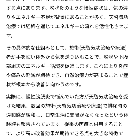
ニー上昇体験を支える施術(天啓気功治療や
する点にあります。膀胱炎のような慢性症状は、気の滞
療法)手順
りやエネルギー不足が背景にあることが多く、天啓気功
初めての方が安心できる天啓気功治療の流
治療では経絡を通じてエネルギーの流れを活性化させま
れ
す。
天啓気功治療や療法でのチャクラ活性に必
その具体的な仕組みとして、施術(天啓気功治療や療法)
要な天啓気功治療の実践法
者が手を使い体外から気を送り込むことで、膀胱や下腹
天啓気功治療や療法で活性化するクンダリ
部周辺のエネルギー循環を促進します。これにより炎症
ニー覚醒の予兆と天啓気功治療の役割
や痛みの軽減が期待でき、自然治癒力が高まることで症
慢性膀胱炎を克服へ導く天啓気功治療の真髄と
状が根本から改善に向かうのです。
は
実際に、慢性膀胱炎で悩んでいた方が天啓気功治療を受
天啓気功治療の根本理念と慢性膀胱炎克服
けた結果、数回の施術(天啓気功治療や療法)で排尿時の
法
違和感が緩和し、日常生活に支障がなくなったという体
膀胱炎克服に欠かせない気の調整と天啓気
験談も報告されています。従来の医療と併用すること
功治療
で、より高い改善効果が期待できる点も大きな特徴で