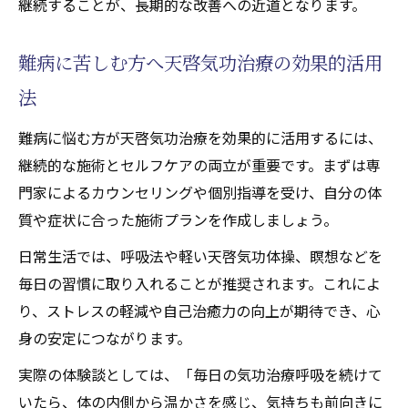
継続することが、長期的な改善への近道となります。
天啓気功治療や療法で活性化するチャクラやク
ンダリニー活性がもたらす希望
難病に苦しむ方へ天啓気功治療の効果的活用
天啓気功治療や療法でのチャクラ活性化が
法
パーキンソンに与える影響
難病に悩む方が天啓気功治療を効果的に活用するには、
天啓気功治療や療法で活性化するクンダリ
継続的な施術とセルフケアの両立が重要です。まずは専
ニー覚醒と難病寛解の希望ある関係
門家によるカウンセリングや個別指導を受け、自分の体
天啓気功治療を通じた新たな可能性の提示
質や症状に合った施術プランを作成しましょう。
心身の希望を育む天啓気功治療や療法で活
日常生活では、呼吸法や軽い天啓気功体操、瞑想などを
性化するチャクラと気功(天啓気功治療や療
毎日の習慣に取り入れることが推奨されます。これによ
法)の役割
り、ストレスの軽減や自己治癒力の向上が期待でき、心
スピリチュアル成長と寛解を両立する秘訣
身の安定につながります。
天啓気功治療を通じたスピリチュアルな成長
実際の体験談としては、「毎日の気功治療呼吸を続けて
スピリチュアルな気付きと天啓気功治療の
いたら、体の内側から温かさを感じ、気持ちも前向きに
関係