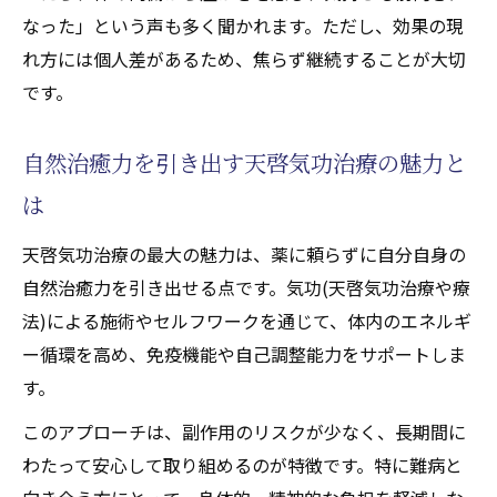
なった」という声も多く聞かれます。ただし、効果の現
天啓気功治療や療法で活性化するチャクラ
れ方には個人差があるため、焦らず継続することが大切
覚醒がもたらす内面の変化を実感する
です。
天啓気功治療や療法で活性化するクンダリ
ニーエネルギーと魂の成長プロセス
自然治癒力を引き出す天啓気功治療の魅力と
気功施術(天啓気功治療や療法)で得られる心
は
の安定と自信の構築
難病と向き合う中で得るスピリチュアルな
天啓気功治療の最大の魅力は、薬に頼らずに自分自身の
学び
自然治癒力を引き出せる点です。気功(天啓気功治療や療
法)による施術やセルフワークを通じて、体内のエネルギ
ー循環を高め、免疫機能や自己調整能力をサポートしま
す。
このアプローチは、副作用のリスクが少なく、長期間に
わたって安心して取り組めるのが特徴です。特に難病と