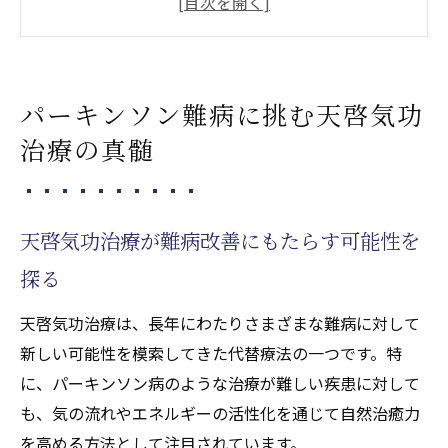
アプローチ
難病に苦しむ方へ天啓気功治療の効果的活
用法
パーキンソン難病に挑む天啓気功
自然治癒力を引き出す天啓気功治療の魅力
治療の真髄
とは
天啓気功治療で身体と心のバランスを整え
る秘訣
天啓気功治療が難病改善にもたらす可能性を
天啓気功治療や療法で活性化するクンダリニー
探る
覚醒が導く寛解への新たな手法
天啓気功治療や療法で活性化するクンダリ
天啓気功治療は、長年にわたりさまざまな難病に対して
ニー覚醒と天啓気功治療の相乗効果
新しい可能性を模索してきた代替療法の一つです。特
寛解を促す天啓気功治療や療法で活性化す
に、パーキンソン病のような治療が難しい疾患に対して
るクンダリニーと気功施術(天啓気功治療や
も、気の流れやエネルギーの活性化を通じて自然治癒力
療法)の連携方法
を高める方法として注目されています。