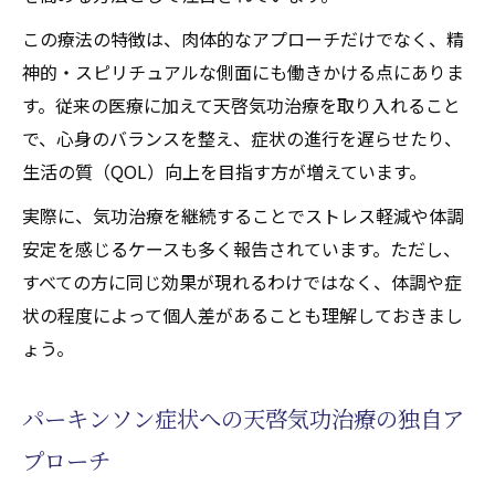
天啓気功治療で安全に天啓気功治療や療法
この療法の特徴は、肉体的なアプローチだけでなく、精
でクンダリニーを活性化する
神的・スピリチュアルな側面にも働きかける点にありま
天啓気功治療や療法で活性化するクンダリ
す。従来の医療に加えて天啓気功治療を取り入れること
ニー覚醒による心身の変化と対処法
で、心身のバランスを整え、症状の進行を遅らせたり、
気功治療(天啓気功治療や療法)とスピリチュ
生活の質（QOL）向上を目指す方が増えています。
アル成長の深い関係性
実際に、気功治療を継続することでストレス軽減や体調
気功施術による天啓気功治療や療法で活性化す
安定を感じるケースも多く報告されています。ただし、
るチャクラ調整で心身を整える道
すべての方に同じ効果が現れるわけではなく、体調や症
天啓気功治療で天啓気功治療や療法で活性
状の程度によって個人差があることも理解しておきまし
化するチャクラを整える実践的手法
ょう。
天啓気功治療や療法で活性化するチャクラ
調整とパーキンソン症状の関係を探究
パーキンソン症状への天啓気功治療の独自ア
気功施術(天啓気功治療や療法)によるエネル
プローチ
ギーバランスの重要性