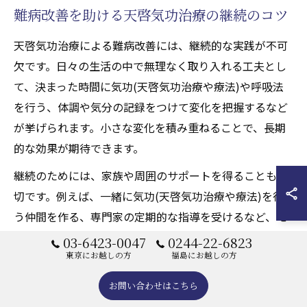
難病改善を助ける天啓気功治療の継続のコツ
天啓気功治療による難病改善には、継続的な実践が不可
欠です。日々の生活の中で無理なく取り入れる工夫とし
て、決まった時間に気功(天啓気功治療や療法)や呼吸法
を行う、体調や気分の記録をつけて変化を把握するなど
が挙げられます。小さな変化を積み重ねることで、長期
的な効果が期待できます。
継続のためには、家族や周囲のサポートを得ることも大
切です。例えば、一緒に気功(天啓気功治療や療法)を行
う仲間を作る、専門家の定期的な指導を受けるなど、モ
チベーションを維持する工夫が有効です。途中で症状の
03-6423-0047
0244-22-6823
変化や不安を感じた場合は、無理をせず、施術者や医療
東京にお越しの方
福島にお越しの方
従事者と連携しながら進めましょう。継続は力なりとい
お問い合わせはこちら
う言葉の通り、焦らず着実に取り組むことが寛解への近