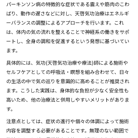
パーキンソン病の特徴的な症状である震えや筋肉のこわ
天啓気功治療や療法でのチャクラ活性化が
ばり、動作の遅さなどに対し、天啓気功治療はエネルギ
もたらす心身の調和と変化
ーバランスの調整によるアプローチを行います。これ
天啓気功治療と呼吸法で整うエネルギーの
は、体内の気の流れを整えることで神経系の働きをサポ
流れ
ートし、全身の調和を促進するという発想に基づいてい
難病改善を目指す方へ天啓気功治療の実践知
ます。
天啓気功治療の実践事例に学ぶ寛解へのヒ
具体的には、気功(天啓気功治療や療法)師による施術や
ント
セルフケアとしての呼吸法・瞑想を組み合わせて、日々
パーキンソンなど難病へ実践できる天啓気
の生活の中で気の巡りを意識的に高めることが推奨され
功施術法
ます。こうした実践は、身体的な負担が少なく安全性も
自己ケアで活かす天啓気功治療の基礎知識
高いため、他の治療法と併用しやすいメリットがありま
天啓気功治療や療法で活性化するクンダリ
す。
ニー覚醒を意識したセルフケアの実践法
注意点としては、症状の進行や個々の体調によって施術
難病改善を助ける天啓気功治療の継続のコ
内容を調整する必要があることです。無理のない範囲で
ツ