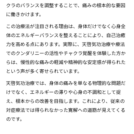
クラのバランスを調整することで、痛みの根本的な要因
天啓気功治療や療法で活性化するクンダリ
に働きかけます。
ニー覚醒による心身変化の実例紹介
覚醒体験が仙腸関節障害改善に与える影響
この治療法が注目される理由は、身体だけでなく心身全
体のエネルギーバランスを整えることにより、自己治癒
天啓気功治療で得られる新たな気づきと効
力を高める点にあります。実際に、天啓気功治療や療法
果
でのクンダリニーの活性やチャクラ覚醒を体験した方か
天啓気功治療を通じて心身バランスが整う瞬間
らは、慢性的な痛みの軽減や精神的な安定感が得られた
天啓気功治療が心身バランスに与える効果
という声が多く寄せられています。
天啓気功治療や療法で活性化するチャクラ
天啓気功治療では、身体の痛みを単なる物理的な問題だ
覚醒によるストレス軽減のプロセス
けでなく、エネルギーの滞りや心身の不調和として捉
天啓気功治療施術後に実感する心と身体の
え、根本からの改善を目指します。これにより、従来の
変化とは
対症療法では得られなかった寛解への道筋が見えてくる
エネルギーワークで得られる安定感の理由
のです。
気功治療の実践で健康意識はどう変わるか
激痛に悩む方が実感した天啓気功治療や療法で