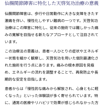
仙腸関節障害に特化した天啓気功治療の意義
活性化するチャクラ施術の変化
仙腸関節障害は、歩行や日常動作に大きな支障をきたす
天啓気功治療によるチャクラ施術の効果体
激痛を伴い、慢性化しやすい難病の一つです。天啓気功
感
治療はこの障害に特化し、従来の施術では難しかった痛
激痛寛解へ導く天啓気功治療施術の体験談
みの寛解を目指せる新たなアプローチとして注目されて
を徹底紹介
います。
天啓気功治療や療法で活性化するクンダリ
この治療法の意義は、患者一人ひとりの症状やエネルギ
ニー覚醒が生活に与えた新変化
ー状態を細かく観察し、天啓気功を用いた個別最適化さ
天啓気功治療や療法で活性化するチャクラ
れた施術を行う点にあります。痛みの根本原因を見極
バランス回復と痛みの軽減事例
め、エネルギーの流れを調整することで、再発防止や長
天啓気功治療施術前後で感じる心身の違い
期的な安定を目指します。
を語る声
患者からは「慢性的な痛みから解放され、心身ともに軽
通常治療で効果実感できない痛みに新提案
くなった」といった体験談が多く寄せられています。特
天啓気功治療が新たな解決策となる理由
に、通常の医療やリハビリで効果が感じられなかった方