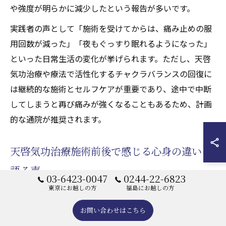
や強度が明らかに減少したという報告が多いです。
実践者の声として「施術を受けてからは、痛み止めの服
用回数が減った」「夜もぐっすり眠れるようになった」
といった日常生活の変化が挙げられます。ただし、天啓
気功治療や療法で活性化するチャクラバランスの回復に
は継続的な施術とセルフケアが重要であり、途中で中断
してしまうと再び痛みが強くなることもあるため、計画
的な通院が推奨されます。
天啓気功治療施術前後で感じる心身の違いを
語る声
03-6423-0047
0244-22-6823
東京にお越しの方
福島にお越しの方
天啓気功治療の施術前は「痛みへの不安やイライラが強
かった」「体が重く、気力が湧かなかった」と語る方が
お問い合わせはこちら
多いです。しかし、施術後には「身体が軽くなり、前向