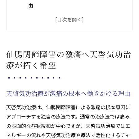
由
仙腸関節障害に特化した天啓気功治療の意
義
激痛寛解を導く天啓気功治療の独自アプロ
ーチ
仙腸関節障害の激痛へ天啓気功治
天啓気功治療と通常施術の違いを徹底解説
療が拓く希望
天啓気功治療や療法で活性化するクンダリ
ニーチャクラ覚醒がもたらす希望
天啓気功治療や療法で活性化するクンダリニー
天啓気功治療が激痛の根本へ働きかける理由
覚醒で得る寛解への新たな一歩
天啓気功治療と天啓気功治療や療法で活性
天啓気功治療は、仙腸関節障害による激痛の根本原因に
化するクンダリニー覚醒の関係性
アプローチする独自の療法です。通常の治療法では痛み
の表面的な症状緩和が中心ですが、天啓気功治療ではエ
天啓気功治療や療法でのチャクラの活性化
ネルギーの流れや天啓気功治療や療法で活性化するチャ
が痛み寛解へ導く仕組み