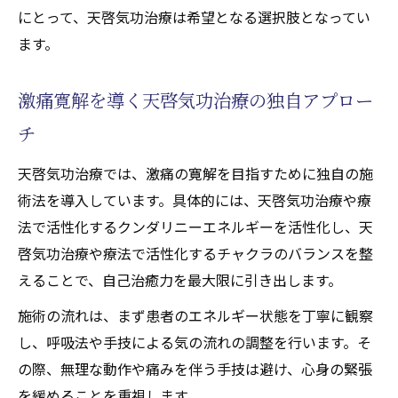
天啓気功治療や療法で活性化するクンダリ
にとって、天啓気功治療は希望となる選択肢となってい
ニー覚醒で見直す慢性痛の対処法
ます。
天啓気功治療や療法で活性化するチャクラ
施術による根本改善の実践例
激痛寛解を導く天啓気功治療の独自アプロー
従来法とは異なる天啓気功治療の強み
チ
寛解を目指す方への天啓気功治療の提案
天啓気功治療では、激痛の寛解を目指すために独自の施
心の変化と身体への影響に焦点を当てる実践例
術法を導入しています。具体的には、天啓気功治療や療
天啓気功治療がもたらす心の安定と変化
法で活性化するクンダリニーエネルギーを活性化し、天
天啓気功治療や療法で活性化するクンダリ
啓気功治療や療法で活性化するチャクラのバランスを整
ニー覚醒で実感する身体の変容
えることで、自己治癒力を最大限に引き出します。
実践者が語る天啓気功治療の具体的効果
施術の流れは、まず患者のエネルギー状態を丁寧に観察
天啓気功治療や療法で活性化するチャクラ
し、呼吸法や手技による気の流れの調整を行います。そ
調整による精神的な安心感の獲得
の際、無理な動作や痛みを伴う手技は避け、心身の緊張
心身の連動を感じる天啓気功治療施術後の
を緩めることを重視します。