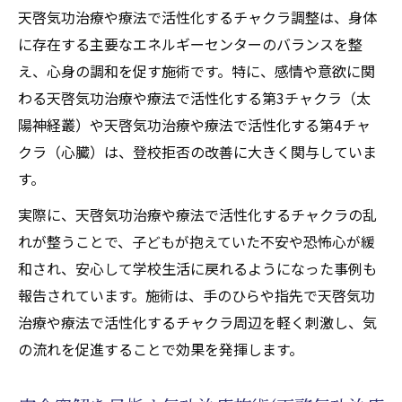
天啓気功治療や療法で活性化するチャクラ調整は、身体
ニーとチャクラが心身に与える影響
に存在する主要なエネルギーセンターのバランスを整
登校拒否改善に役立つエネルギー施術の流
え、心身の調和を促す施術です。特に、感情や意欲に関
れ
わる天啓気功治療や療法で活性化する第3チャクラ（太
完全寛解を促す天啓気功治療や療法で活性
陽神経叢）や天啓気功治療や療法で活性化する第4チャ
化するチャクラアプローチのコツ
クラ（心臓）は、登校拒否の改善に大きく関与していま
家族の調和を生む天啓気功治療や療法で活
す。
性化するチャクラ施術の体験談
実際に、天啓気功治療や療法で活性化するチャクラの乱
れが整うことで、子どもが抱えていた不安や恐怖心が緩
和され、安心して学校生活に戻れるようになった事例も
報告されています。施術は、手のひらや指先で天啓気功
治療や療法で活性化するチャクラ周辺を軽く刺激し、気
の流れを促進することで効果を発揮します。