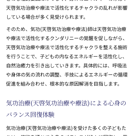
天啓気功治療や療法で活性化するチャクラ
天啓気功治療や療法で活性化するチャクラの乱れが影響
の覚醒が心身にもたらした影響とは
している場合が多く見受けられます。
家族の安定を築く天啓気功治療や療法で活
そのため、気功(天啓気功治療や療法)師は天啓気功治療
性化するクンダリニー体験の本質
や療法で活性化するクンダリニーの覚醒を促しながら、
気功治療(天啓気功治療や療法)で感じたエネ
天啓気功治療や療法で活性化するチャクラを整える施術
ルギー変化の実例
を行うことで、子どもの内なるエネルギーを活性化し、
エネルギー調整で家族全体の安定を目指す方法
自然治癒力を引き出していきます。具体的には、呼吸法
や身体の気の流れの調整、手技によるエネルギーの循環
気功治療(天啓気功治療や療法)を通じた家族
促進を組み合わせ、根本的な原因解消を目指します。
の安定サポート実践法
天啓気功治療や療法で活性化するクンダリ
気功治療(天啓気功治療や療法)による心身の
ニーとチャクラ調整が家族にもたらす効果
バランス回復体験
登校拒否対策としてのエネルギー施術の役
割
気功治療(天啓気功治療や療法)を受けた多くの子どもた
家庭でできる簡単な気功治療(天啓気功治療