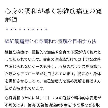
天啓気功治療や療法で活性化するチャクラ
心身の調和が導く線維筋痛症の寛
活性で線維筋痛症の痛みを緩和する仕組み
解道
線維筋痛症の治療に心の安定が重要な理由
線維筋痛症の激痛と気功(天啓気功治療や療法)
による緩和実践
線維筋痛症と心身調和で寛解を目指す方法
線維筋痛症激痛緩和に気功(天啓気功治療や
療法)が有効な理由
線維筋痛症は、慢性的な激痛や全身の不調が続く難病と
して知られています。従来の治療法だけでは十分な改善
気功治療(天啓気功治療や療法)の実践が線維
を感じられないケースも多く、心身のバランスを意識し
筋痛症に与える変化
た新たなアプローチが注目されています。特に心と身体
線維筋痛症と気功(天啓気功治療や療法)呼吸
を調和させることで、自己治癒力を高め寛解を目指す方
法の組み合わせ効果
法が支持されています。
激痛時に役立つ気功(天啓気功治療や療法)セ
ルフケアのやり方
心身調和のためには、ストレスの軽減や精神的な安定が
不可欠です。気功(天啓気功治療や療法)や瞑想などを取
線維筋痛症の症状別に選ぶ気功(天啓気功治