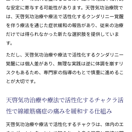
な安定に寄与する可能性があります。天啓気功治療院で
天啓気功治療や療法で活性化するクンダリ
は、天啓気功治療や療法で活性化するクンダリニー覚醒
ニー覚醒が線維筋痛症寛解へ導く道筋
を伴う療法を通じた症状緩和の報告があり、従来の治療
線維筋痛症とスピリチュアルセルフケアの
だけでは得られなかった新たな選択肢を提供していま
実践法
す。
ただし、天啓気功治療や療法で活性化するクンダリニー
覚醒には個人差があり、無理な実践は逆に体調を崩すリ
スクもあるため、専門家の指導のもとで慎重に進めるこ
とが大切です。
天啓気功治療や療法で活性化するチャクラ活
性で線維筋痛症の痛みを緩和する仕組み
天啓気功治療や療法で活性化するチャクラは、体内のエ