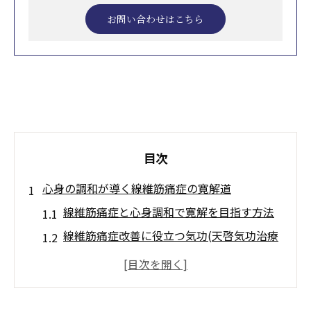
お問い合わせはこちら
目次
心身の調和が導く線維筋痛症の寛解道
線維筋痛症と心身調和で寛解を目指す方法
線維筋痛症改善に役立つ気功(天啓気功治療
や療法)の基本原理
天啓気功治療や療法で活性化するクンダリ
ニー覚醒が線維筋痛症に与える影響