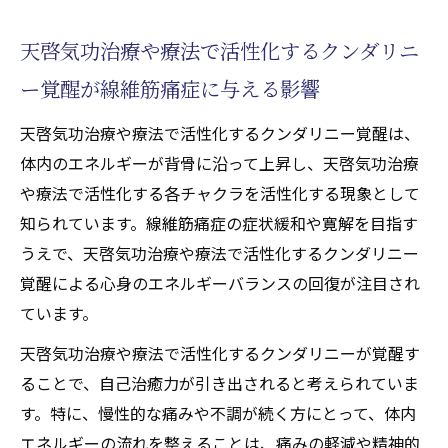
気功(天啓気功治療や療法)と線維筋痛症寛解
天啓気功治療や療法で活性化するクンダリニ
のための実践的アプローチ
ー覚醒が線維筋痛症に与える影響
線維筋痛症改善に役立つ気功(天啓気功治療
や療法)の継続的取り組み方
天啓気功治療や療法で活性化するクンダリニー覚醒は、
気功治療(天啓気功治療や療法)で得られる線
体内のエネルギーが背骨に沿って上昇し、天啓気功治療
維筋痛症の体験談紹介
や療法で活性化する各チャクラを活性化する現象として
線維筋痛症に悩む方が選ぶ気功療法(天啓気
知られています。線維筋痛症の症状緩和や寛解を目指す
功治療や療法)の特徴
うえで、天啓気功治療や療法で活性化するクンダリニー
線維筋痛症とスピリチュアルな回復の可能性
覚醒による心身のエネルギーバランスの回復が注目され
ています。
線維筋痛症回復にスピリチュアル要素が重
要な理由
天啓気功治療や療法で活性化するクンダリニーが覚醒す
気功(天啓気功治療や療法)とスピリチュアル
ることで、自己治癒力が引き出されると考えられていま
が線維筋痛症にもたらす効果
す。特に、慢性的な痛みや不調が続く方にとって、体内
線維筋痛症と心のバランスを整えるヒント
エネルギーの流れを整えることは、痛みの軽減や精神的