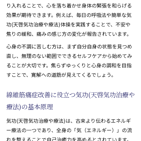
り入れることで、心を落ち着かせ身体の緊張を和らげる
療や療法)アプローチ
効果が期待できます。例えば、毎日の呼吸法や簡単な気
天啓気功治療や療法で活性化するクンダリニー
功(天啓気功治療や療法)体操を実践することで、不安や
覚醒で線維筋痛症に挑む方法
焦りの緩和、痛みの感じ方の変化が報告されています。
線維筋痛症と天啓気功治療や療法で活性化
心身の不調に苦しむ方は、まず自分自身の状態を見つめ
するクンダリニー覚醒の関係性
直し、無理のない範囲でできるセルフケアから始めてみ
覚醒プロセスが線維筋痛症緩和へ導く理由
ることが大切です。焦らずゆっくりと心身の調和を目指
天啓気功治療や療法で活性化するクンダリ
すことで、寛解への道筋が見えてくるでしょう。
ニー瞑想で線維筋痛症改善を目指す
線維筋痛症とエネルギーの流れを意識する
線維筋痛症改善に役立つ気功(天啓気功治療や
実践
療法)の基本原理
天啓気功治療や療法で活性化するクンダリ
ニー覚醒後の心身変化と注意点
気功(天啓気功治療や療法)は、古来より伝わるエネルギ
チャクラの活性が痛み緩和に役立つ理由
ー療法の一つであり、全身の「気（エネルギー）」の流
線維筋痛症とチャクラバランスの密接な関
れを整えることで自己治癒力を高めるとされています。