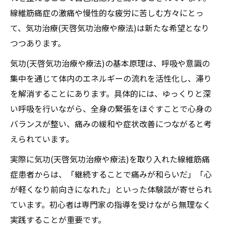
係
線維筋痛症の激痛や慢性的な疲労に苦しむ方々にとっ
て、気功治療(天啓気功治療や療法)は新たな希望となり
天啓気功治療や療法で活性化するチャクラ
つつあります。
活性が線維筋痛症痛み緩和に作用する仕組
み
気功(天啓気功治療や療法)の基本原理は、呼吸や意識の
線維筋痛症の改善に役立つ天啓気功治療や
集中を通じて体内のエネルギーの流れを活性化し、滞り
療法で活性化するチャクラ調整方法
を解消することにあります。具体的には、ゆっくりと深
い呼吸を行いながら、全身の緊張をほぐすことで心身の
エネルギーの滞りが線維筋痛症に及ぼす影
バランスが整い、痛みの緩和や症状改善につながると考
響
えられています。
天啓気功治療や療法で活性化するチャクラ
覚醒で線維筋痛症寛解を目指す具体例
実際に気功(天啓気功治療や療法)を取り入れた線維筋痛
気功(天啓気功治療や療法)を通じた線維筋痛症
症患者からは、「継続することで痛みが和らいだ」「心
治療の新たな視点
が軽くなり前向きになれた」といった体験談が寄せられ
ています。初心者は専門家の指導を受けながら無理なく
線維筋痛症治療における気功(天啓気功治療
実践することが重要です。
や療法)の最新動向