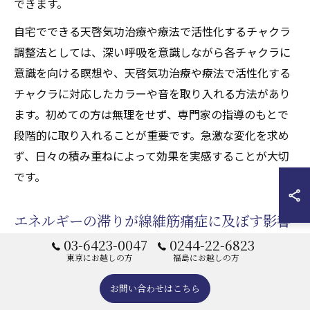
できます。
自宅でできる天啓気功治療や療法で活性化するチャクラ
調整法としては、深い呼吸を意識しながら各チャクラに
意識を向ける瞑想や、天啓気功治療や療法で活性化する
チャクラに対応したカラーや音を取り入れる方法があり
ます。初めての方は無理をせず、専門家の指導のもとで
段階的に取り入れることが重要です。急激な変化を求め
ず、日々の積み重ねによって効果を実感することが大切
です。
エネルギーの滞りが線維筋痛症に及ぼす影響
03-6423-0047
0244-22-6823
線維筋痛症では、身体のエネルギーの流れが滞ること
東京にお越しの方
福島にお越しの方
で、痛みや倦怠感、精神的な不安定さが増幅される傾向
お問い合わせはこちら
があります。エネルギーの滞りは、ストレスや生活習慣