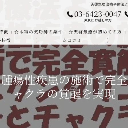
天啓気功治療や療法
03-6423-0047
東京にお越しの方
特徴
☆本物の気功師の条件
☆天啓気療が初めての方
の特徴
☆口コミ
に対する回答
クンダリニーの上昇でチャクラの覚醒
する書籍
より奇跡的な寛解
る腫瘍性疾患の施術で完全
にも優るサイ能力の凄さ
ャクラの覚醒を実現
法と天啓気療の違い
覚醒サイ能力
解明及び緩解法