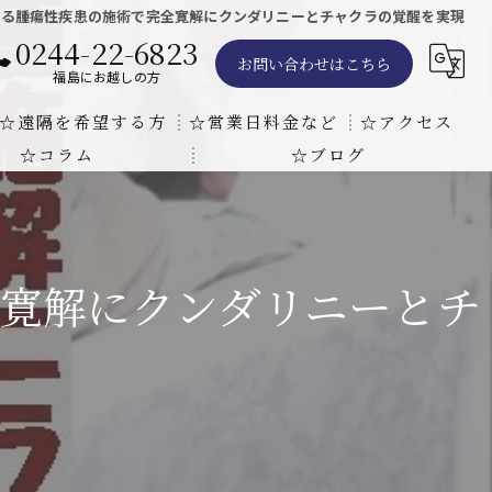
よる腫瘍性疾患の施術で完全寛解にクンダリニーとチャクラの覚醒を実現
0244-22-6823
お問い合わせはこちら
福島にお越しの方
☆遠隔を希望する方
☆営業日料金など
☆アクセス
☆コラム
☆ブログ
遠隔気功ヒーリングで難病の克服の方法と効果
東京での瞑想気功教室の開催について
天啓気療院 東京店
天啓気療院 福島店
寛解にクンダリニーとチ