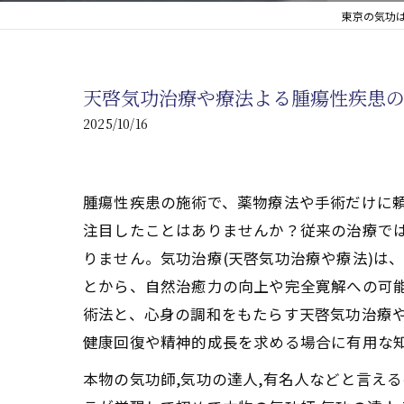
東京の気功は
心臓の疾患
心臓疾患の改善を目指す
天啓気功治療や療法よる腫瘍性疾患
腎臓の疾患
2025/10/16
腎臓は老廃物の排出を促
腫瘍性疾患の施術で、薬物療法や手術だけに頼
注目したことはありませんか？従来の治療で
りません。気功治療(天啓気功治療や療法)は
とから、自然治癒力の向上や完全寛解への可能
術法と、心身の調和をもたらす天啓気功治療
健康回復や精神的成長を求める場合に有用な
本物の気功師,気功の達人,有名人などと言え