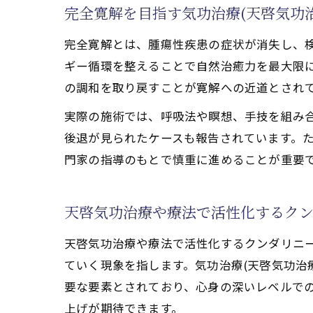
完全寛解を目指す気功治療(天啓気功
完全寛解を目指す腫
完全寛解とは、腫瘍性疾患の症状が消失し、検
気功治療(天啓
ギー循環を整えることで自然治癒力を最大限
施術と天啓気功
の調和を取り戻すことが寛解への近道とされ
天啓気功治療や
実際の施術では、呼吸法や瞑想、手技を組み
気功治療(天啓
後退が見られたケースも報告されています。
腫瘍性疾患改善
門家の指導のもとで慎重に進めることが重要
天啓気功治療や療法
気功治療(天啓
天啓気功治療や療法で活性化するク
腫瘍性疾患克服
完全寛解を目指
天啓気功治療や療法で活性化するクンダリニ
天啓気功治療や
ていく現象を指します。気功治療(天啓気功治
要な要素とされており、心身の深いレベルで
施術の成果を引
上げが期待できます。