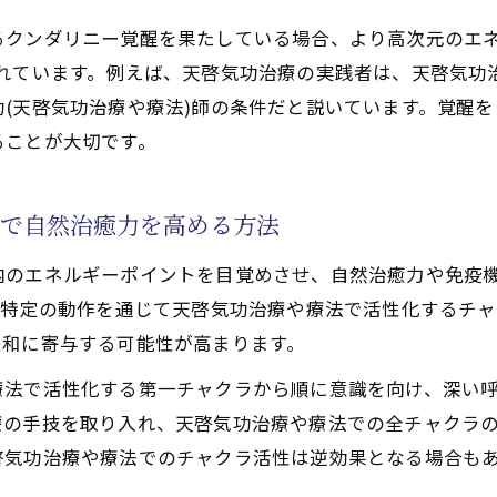
で活性化するクンダリニーと腫瘍性疾患の関係を解き明か
るクンダリニー覚醒を果たしている場合、より高次元のエネ
療法で活性化するクンダリニーの覚醒が腫瘍性疾患に及ぼ
られています。例えば、天啓気功治療の実践者は、天啓気功
気功治療や療法)と天啓気功治療や療法で活性化するクンダ
(天啓気功治療や療法)師の条件だと説いています。覚醒
療法でのチャクラ活性による完全寛解への希望
ることが大切です。
ネルギー変化と心身調和
を支える気功治療(天啓気功治療や療法)の視点
性で自然治癒力を高める方法
内のエネルギーポイントを目覚めさせ、自然治癒力や免疫
、特定の動作を通じて天啓気功治療や療法で活性化するチ
緩和に寄与する可能性が高まります。
療法で活性化する第一チャクラから順に意識を向け、深い
療の手技を取り入れ、天啓気功治療や療法での全チャクラ
啓気功治療や療法でのチャクラ活性は逆効果となる場合も