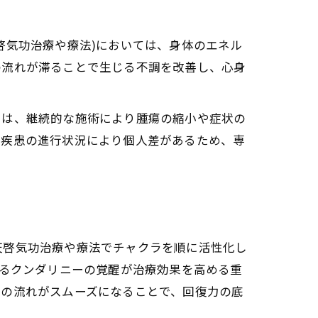
啓気功治療や療法)においては、身体のエネル
の流れが滞ることで生じる不調を改善し、心身
紹介
では、継続的な施術により腫瘍の縮小や症状の
や疾患の進行状況により個人差があるため、専
法)の効果を最大化
ラバランスの深い関係性
介
天啓気功治療や療法でチャクラを順に活性化し
するクンダリニーの覚醒が治療効果を高める重
ーの流れがスムーズになることで、回復力の底