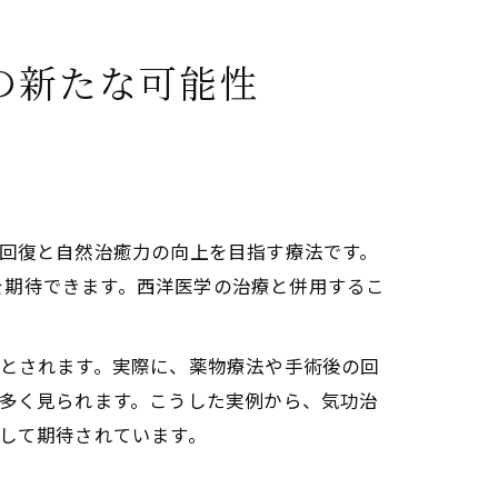
の新たな可能性
療や療法)の相乗効果解説
ス回復と自然治癒力の向上を目指す療法です。
変化
を期待できます。西洋医学の治療と併用するこ
身調和を実現
いとされます。実際に、薬物療法や手術後の回
も多く見られます。こうした実例から、気功治
として期待されています。
ト
療法)体験の実際とは