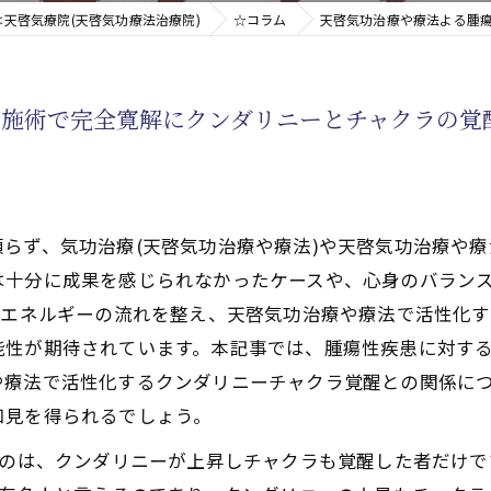
天啓気療院(天啓気功療法治療院)
☆コラム
天啓気功治療や療法よる腫
新たなアプローチ
の施術で完全寛解にクンダリニーとチャクラの覚
す重要な臓器
らず、気功治療(天啓気功治療や療法)や天啓気功治療や
は十分に成果を感じられなかったケースや、心身のバラン
、エネルギーの流れを整え、天啓気功治療や療法で活性化
性が期待されています。本記事では、腫瘍性疾患に対する
や療法で活性化するクンダリニーチャクラ覚醒との関係に
知見を得られるでしょう。
るのは、クンダリニーが上昇しチャクラも覚醒した者だけ