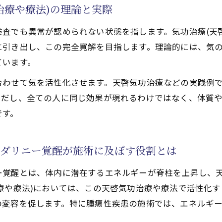
治療や療法)の理論と実際
瘍性疾患施術の実践法
査でも異常が認められない状態を指します。気功治療(天
気功治療や療法)で腫瘍性疾患へアプローチする技法
に引き出し、この完全寛解を目指します。理論的には、気
治療や療法で活性化するクンダリニー覚醒の具体的な手順
ています。
療法でのチャクラ活性化と完全寛解の関連性を考察
合わせて気を活性化させます。天啓気功治療などの実践例
気功治療や療法)後の心身変化を実感するために
ただし、全ての人に同じ効果が現れるわけではなく、体質
に役立つセルフケア実践法
です。
で活性化するチャクラを通じて気功治療(天啓気功治療や療
気功治療や療法)と天啓気功治療や療法で活性化するチャク
ンダリニー覚醒が施術に及ぼす役割とは
へ導く天啓気功治療や療法で活性化するチャクラ開放法紹
すための天啓気功治療や療法で活性化するチャクラ調整術
ー覚醒とは、体内に潜在するエネルギーが脊柱を上昇し、
療法で活性化するクンダリニー覚醒が生むエネルギー変化
療や療法)においては、この天啓気功治療や療法で活性化
の変容を促します。特に腫瘍性疾患の施術では、エネルギ
き出す天啓気功治療や療法でのチャクラ活性の秘訣