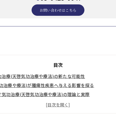
お問い合わせはこちら
目次
治療(天啓気功治療や療法)の新たな可能性
気功治療や療法)が腫瘍性疾患へ与える影響を探る
す気功治療(天啓気功治療や療法)の理論と実際
療法で活性化するクンダリニー覚醒が施術に及ぼす役割と
療法でのチャクラ活性で自然治癒力を高める方法