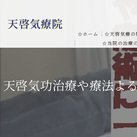
☆ホーム
☆天啓気療の
☆当院の治療
お客様の質問
線維筋痛症
天啓気療に関
線維筋痛症が天啓気療に
天啓気功治療や療法よ
本物の気功師
難病の疾患
気功治療や療
難病治療に革命チャクラ
肝臓の疾患
肝臓疾患の原因と症状を