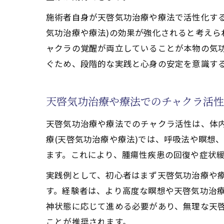
天啓気功治療や療法
施術者自身が天啓気功治療や療法で活性化す
天啓気功治療や
気功治療や療法)の効果が強化されると考え
気功治療(天啓
ャクラの覚醒が両立していることが本物の気功
天啓気功治療や
ぐため、段階的な実践と心身の安定を意識す
施術で感じるエ
腫瘍性疾患克服
天啓気功治療や療法でのチャクラ活
天啓気功治療や療法でのチャクラ活性は、体
療(天啓気功治療や療法)では、呼吸法や瞑想
ます。これにより、腫瘍性疾患の回復や症状
実践例として、初心者はまず天啓気功治療や
す。経験者は、より高度な瞑想や天啓気功治
神状態に応じて進める必要があり、無理な天
ことが推奨されます。