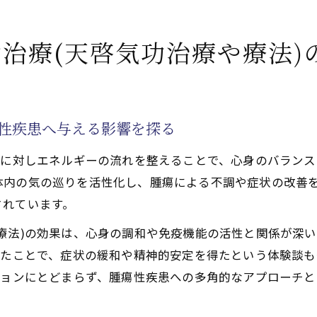
天啓気功治療や療法)の安全性と注意すべき点
で活性化するクンダリニー覚醒が導く完全寛解への道筋
治療(天啓気功治療や療法)
療法で活性化するクンダリニー覚醒と気功治療(天啓気功治
けるエネルギー活性の重要性
る天啓気功治療や療法で活性化するチャクラ覚醒の実践法
瘍性疾患へ与える影響を探る
気功治療や療法)と精神的成長の深い関係を読む
患に対しエネルギーの流れを整えることで、心身のバラン
療法で活性化するクンダリニー覚醒体験がもたらす心身の
体内の気の巡りを活性化し、腫瘍による不調や症状の改善
治療や療法)とて天啓気功治療や療法でてチャクラ活性で心
されています。
気功治療や療法)でチャクラ活性化を促す施術法
療法)の効果は、心身の調和や免疫機能の活性と関係が深
へ導くエネルギーワーク
れたことで、症状の緩和や精神的安定を得たという体験談
た心身バランス回復の道
ションにとどまらず、腫瘍性疾患への多角的なアプローチ
療法で活性化するクンダリニー覚醒を安全に進めるポイン
療法で活性化するチャクラ調整と気功治療(天啓気功治療や