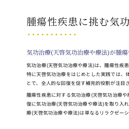
気功治療施術(
天啓気功治療や療法
腫瘍性疾患に挑む気功
天啓気功治療や
腫瘍性疾患にお
完全寛解を支え
気功治療(天啓気功治療や療法)が腫
気功治療(天啓
気功治療(天啓気功治療や療法)は、腫瘍性疾
天啓気功治療や
特に天啓気功治療をはじめとした実践では、
気功治療(天啓気功
とで、全人的な回復を促す補完的役割が注目
気功治療(天啓
腫瘍性疾患に対する気功治療(天啓気功治療や
腫瘍性疾患改善
復に気功治療(天啓気功治療や療法)を取り入
完全寛解に向け
療(天啓気功治療や療法)は単なるリラクゼー
天啓気功治療や
天啓気功治療や