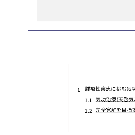
腫瘍性疾患に挑む気功
気功治療(天啓
完全寛解を目指
天啓気功治療や
天啓気功治療や