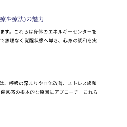
療や療法)の魅力
います。これらは身体のエネルギーセンターを
療や療法)の流れ
クで無理なく覚醒状態へ導き、心身の調和を実
には、呼吸の深まりや血流改善、ストレス緩和
や療法)の具体的方法
身倦怠感の根本的な原因にアプローチ。これら
)実践の流れと効果