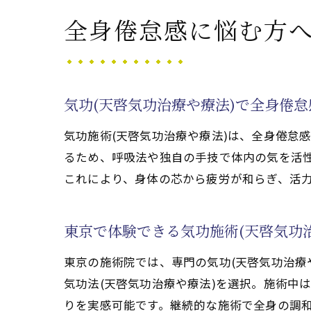
気功(天啓気功治療や療法)
全身倦怠感に悩む方へ
気功(天啓気功治療や療
全身倦怠感緩和に役立つ
天啓気功治療や療法での
気功(天啓気功治療や療法)で全身倦
東京での気功(天啓気功
気功施術(天啓気功治療や療法)は、全身倦怠
気功施術(天啓気功治療
るため、呼吸法や独自の手技で体内の気を活
天啓気功治療や療法で活性
これにより、身体の芯から疲労が和らぎ、活
気功(天啓気功治療や療
天啓気功治療や療法で
東京で体験できる気功施術(天啓気功
気功施術(天啓気功治療
天啓気功治療や療法で
東京の施術院では、専門の気功(天啓気功治療
気功法(天啓気功治療や療法)を選択。施術中
全身倦怠感改善へ導く
りを実感可能です。継続的な施術で全身の調
東京で気功施術(天啓気功治