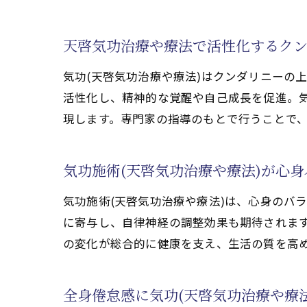
東京で気功施術(天啓気
天啓気功治療や療法で活性化するクン
気功(天啓気功治療や療
天啓気功治療や療法で
気功(天啓気功治療や療法)はクンダリニーの
天啓気功治療や療法で活
活性化し、精神的な覚醒や自己成長を促進。気
東京での気功(天啓気功
現します。専門家の指導のもとで行うことで
全身倦怠感が改善する気功(
全身倦怠感の原因と気功
気功施術(天啓気功治療や療法)が心
気功施術(天啓気功治療
気功施術(天啓気功治療や療法)は、心身のバ
天啓気功治療や療法で活
に寄与し、自律神経の調整効果も期待されま
天啓気功治療や療法で活
の変化が総合的に健康を支え、生活の質を高
気功(天啓気功治療や療
天啓気功治療や療法で活性
全身倦怠感に気功(天啓気功治療や療