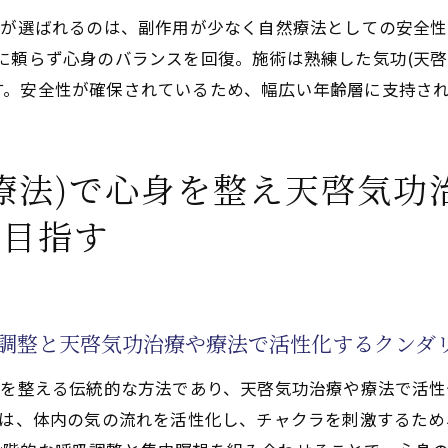
や療法)で体感できる天啓気功治療や療法で活性化するク
)が選ばれるのは、副作用が少なく自然療法としての安全性
身体変化の特徴を解説
に頼らず心身のバランスを回復。施術は熟練した気功(天啓
のチャクラが活性化する瞬間の感覚と心身への影響
す。安全性が確保されているため、幅広い年齢層に支持さ
法)が天啓気功治療や療法で活性化するクンダリニー覚醒
醒体験とその経過
療法)で心身を整え天啓気功
を目指す
身調整と天啓気功治療や療法で活性化するクンダ
ーを整える伝統的な方法であり、天啓気功治療や療法で活
作は、体内の気の流れを活性化し、チャクラを刺激するた