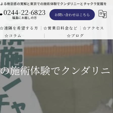
による倦怠感の寛解と東京での施術体験でクンダリニーとチャクラ覚醒を
0244-22-6823
お問い合わせはこちら
福島にお越しの方
☆遠隔を希望する方
☆営業日料金など
☆アクセス
☆コラム
☆ブログ
遠隔気功ヒーリングで難病の克服の方法と効果
東京での瞑想気功教室の開催について
天啓気療院 東京店
天啓気療院 福島店
の施術体験でクンダリニ