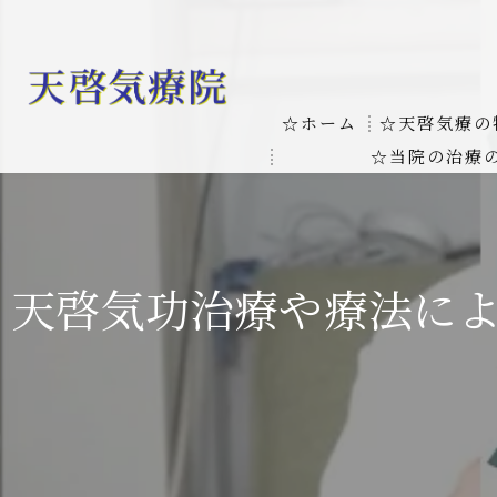
☆ホーム
☆天啓気療の
☆当院の治療
お客様の質問
線維筋痛症
天啓気療に関
線維筋痛症が天啓気療に
天啓気功治療や療法に
本物の気功師
難病の疾患
気功治療や療
難病治療に革命チャクラ
肝臓の疾患
肝臓疾患の原因と症状を