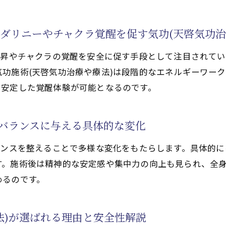
功治療や療法)を選ぶ前に知るべき基礎知識
ダリニーやチャクラ覚醒を促す気功(天啓気功治
法)による全身倦怠感改善のための施術選び
活性化するクンダリニー覚醒を考慮した安全な施術体験
上昇やチャクラの覚醒を安全に促す手段として注目されて
性化するチャクラ調整を受ける時の気功施術(天啓気功治
功施術(天啓気功治療や療法)は段階的なエネルギーワー
治療や療法)体験を最大化するポイント紹介
、安定した覚醒体験が可能となるのです。
天啓気功治療や療法)の仕組みと実践法
(天啓気功治療や療法)によるエネルギー調整
身バランスに与える具体的な変化
や療法)が体内循環を整え寛解へ導く仕組み
ランスを整えることで多様な変化をもたらします。具体的
性化するクンダリニー覚醒を意識した気功(天啓気功治療
す。施術後は精神的な安定感や集中力の向上も見られ、全
性化するチャクラに働きかける気功(天啓気功治療や療法
めるのです。
法)を日常に取り入れる全身倦怠感改善法
化するクンダリニーが覚醒する瞬間の身体変化に迫る
法)が選ばれる理由と安全性解説