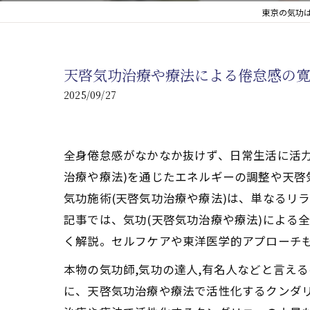
東京の気功は
心臓の疾患
心臓疾患の改善を目指す
天啓気功治療や療法による倦怠感の
腎臓の疾患
2025/09/27
腎臓は老廃物の排出を促
全身倦怠感がなかなか抜けず、日常生活に活
治療や療法)を通じたエネルギーの調整や天
気功施術(天啓気功治療や療法)は、単なるリ
記事では、気功(天啓気功治療や療法)による
く解説。セルフケアや東洋医学的アプローチ
本物の気功師,気功の達人,有名人などと言え
に、天啓気功治療や療法で活性化するクンダリ