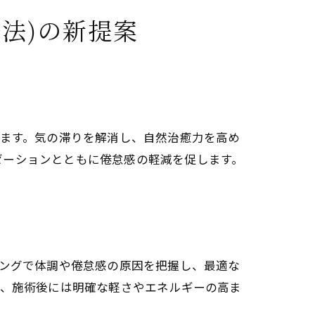
ー覚醒を目指す
法)の新提案
ンダリニー覚醒の関連性
実践方法
します。気の滞りを解消し、自然治癒力を高め
ゼーションとともに倦怠感の軽減を促します。
化するチャクラ覚醒の関係性解説
リングで体調や倦怠感の原因を把握し、最適な
め、施術後には明確な軽さやエネルギーの高ま