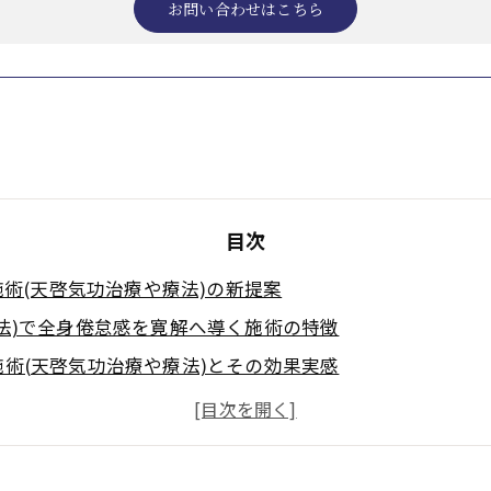
お問い合わせはこちら
目次
術(天啓気功治療や療法)の新提案
法)で全身倦怠感を寛解へ導く施術の特徴
術(天啓気功治療や療法)とその効果実感
性化するクンダリニーやチャクラ覚醒を促す気功(天啓気
や療法)が心身バランスに与える具体的な変化
気功治療や療法)が選ばれる理由と安全性解説