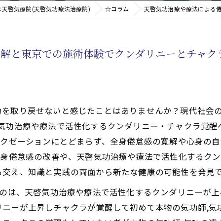
天啓気療院(天啓気功療法治療院)
☆コラム
天啓気功治療や療法による
新たなアプローチ
寛解と東京での施術体験でクンダリニーとチャク
す重要な臓器
力を取り戻せないと感じたことはありませんか？現代社会の
啓気功治療や療法で活性化するクンダリニー・チャクラ覚醒
ラクゼーションにとどまらず、全身倦怠感の寛解や心身の
全身倦怠感の改善や、天啓気功治療や療法で活性化するク
も交え、知識と実践の両面から新たな健康の可能性を発見
るのは、天啓気功治療や療法で活性化するクンダリニーが
ニーが上昇しチャクラが覚醒して初めて本物の気功師,気