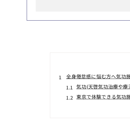
全身倦怠感に悩む方へ気功施
気功(天啓気功治療や療
東京で体験できる気功施
天啓気功治療や療法で活
気功施術(天啓気功治療
全身倦怠感に気功(天啓