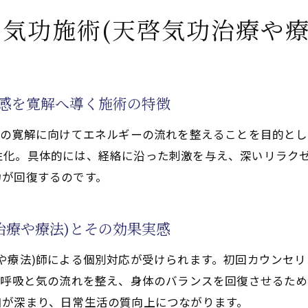
で心身を整え天啓気功治療や療法で活性化するクンダリニ
気功施術(天啓気功治療や療
法)による心身調整と天啓気功治療や療法で活性化するク
気功施術(天啓気功治療や療法)のポイント
チャクラ活性化を実現する気功(天啓気功治療や療法)の
怠感を寛解へ導く施術の特徴
治療や療法)体験が覚醒への第一歩となる理由
感の寛解に向けてエネルギーの流れを整えることを目的と
や療法)で心身のエネルギーを整えるコツ
性化。具体的には、経絡に沿った刺激を与え、深いリラク
化するチャクラの活性化がもたらす寛解体験とは
力が回復するのです。
法)でチャクラ活性化し全身倦怠感を緩和する
活性化するチャクラ覚醒が心身にもたらす寛解体験の実際
治療や療法)とその効果実感
や療法)で得られるエネルギー循環の変化
活性化するクンダリニー上昇と天啓気功治療や療法で活性
や療法)師による個別対応が受けられます。初回カウンセ
は呼吸と気の流れを整え、身体のバランスを回復させるた
天啓気功治療や療法で活性化するチャクラワークのコツ
和が深まり、日常生活の質向上につながります。
療や療法)を受ける際のポイント解説