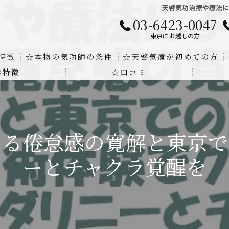
天啓気功治療や療法
03-6423-0047
東京にお越しの方
特徴
☆本物の気功師の条件
☆天啓気療が初めての方
の特徴
☆口コミ
に対する回答
クンダリニーの上昇でチャクラの覚醒
する書籍
より奇跡的な寛解
よる倦怠感の寛解と東京で
にも優るサイ能力の凄さ
ーとチャクラ覚醒を
法と天啓気療の違い
覚醒サイ能力
解明及び緩解法