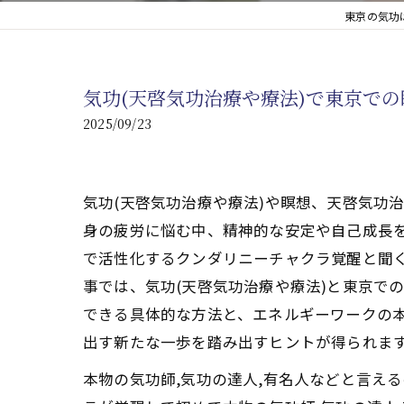
東京の気功
心臓の疾患
心臓疾患の改善を目指す
気功(天啓気功治療や療法)で東京で
腎臓の疾患
2025/09/23
腎臓は老廃物の排出を促
気功(天啓気功治療や療法)や瞑想、天啓気功
身の疲労に悩む中、精神的な安定や自己成長を
で活性化するクンダリニーチャクラ覚醒と聞
事では、気功(天啓気功治療や療法)と東京で
できる具体的な方法と、エネルギーワークの
出す新たな一歩を踏み出すヒントが得られま
本物の気功師,気功の達人,有名人などと言え