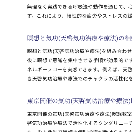
無理なく実践できる呼吸法や動作を通じて、
初心者が安心して学
す。これにより、慢性的な疲労やストレスの
気功(天啓気功
瞑想を取り入れ
瞑想と気功(天啓気功治療や療法)の
天啓気功治療や
安全に気功(天
瞑想と気功(天啓気功治療や療法)を組み合わ
東京で学べる初
後に瞑想で意識を集中させる手順が効果的で
ネルギーフローを実感できます。例えば、天啓
心身の安定を目指す
き天啓気功治療や療法でのチャクラの活性化
気功(天啓気功
瞑想と気功(天
東京開催の気功(天啓気功治療や療法
天啓気功治療や
天啓気功治療や
東京開催の気功(天啓気功治療や療法)瞑想教
東京で実感する
啓気功治療や療法で活性化するクンダリニー