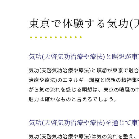
天啓気功治療や
天啓気功治療や療法
東京で体験する気功(
気功(天啓気功
安全に体験する
東京の気功(天
気功(天啓気功治療や療法)と瞑想が
初心者が安心で
気功(天啓気功治療や療法)と瞑想が東京で融
天啓気功治療や
治療や療法)のエネルギー調整と瞑想の精神
天啓気功治療や療法
がら気の流れを感じる瞑想は、東京の喧騒の
天啓気功治療や
魅力は確かなものと言えるでしょう。
気功(天啓気功
天啓気功治療や
気功(天啓気功治療や療法)を通じて
気功(天啓気功
気功(天啓気功治療や療法)は気の流れを整え
初心者でも実践