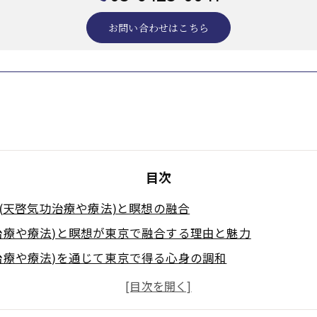
お問い合わせはこちら
目次
(天啓気功治療や療法)と瞑想の融合
治療や療法)と瞑想が東京で融合する理由と魅力
治療や療法)を通じて東京で得る心身の調和
啓気功治療や療法)の相乗効果を体験する方法
(天啓気功治療や療法)瞑想教室の特徴とは