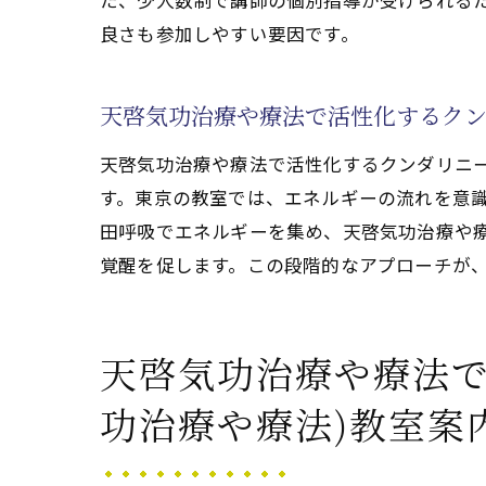
た、少人数制で講師の個別指導が受けられる
瞑想教室で得られる
良さも参加しやすい要因です。
瞑想教室で実感
気功(天啓気功
天啓気功治療や療法で活性化するクン
天啓気功治療や
天啓気功治療や
天啓気功治療や療法で活性化するクンダリニー
東京の教室で体
す。東京の教室では、エネルギーの流れを意
田呼吸でエネルギーを集め、天啓気功治療や療
覚醒を促します。この段階的なアプローチが
天啓気功治療や療法で
功治療や療法)教室案