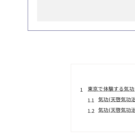
東京で体験する気功
気功(天啓気功
気功(天啓気功
瞑想と気功(天
東京開催の気功