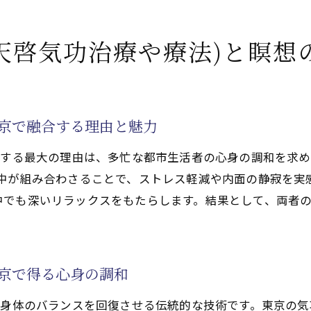
療法で活性化するクンダリニーやチャクラ覚醒への第一歩
で活性化するクンダリニー覚醒へ導く気功(天啓気功治療や
天啓気功治療や療法)と瞑想
治療や療法)教室で学ぶ天啓気功治療や療法で活性化するク
天啓気功治療や療法で活性化するクンダリニーとチャクラ
啓気功治療や療法)教室で得られる覚醒体験とは
東京で融合する理由と魅力
きる気功(天啓気功治療や療法)教室の選び方
合する最大の理由は、多忙な都市生活者の心身の調和を求め
療法で活性化するクンダリニー覚醒と気功(天啓気功治療や
集中が組み合わさることで、ストレス軽減や内面の静寂を実
で活性化するチャクラ活性に役立つ瞑想法とは
中でも深いリラックスをもたらします。結果として、両者
療法で活性化するチャクラ活性に効果的な気功(天啓気功治
治療や療法)を活用した天啓気功治療や療法で活性化するチ
療法で活性化するクンダリニー覚醒を促す瞑想のコツ
東京で得る心身の調和
治療や療法)によるエネルギーの流れと天啓気功治療や療法
、身体のバランスを回復させる伝統的な技術です。東京の気
しやすい瞑想法の紹介