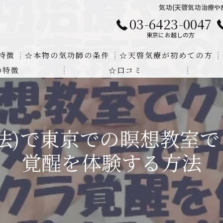
気功(天啓気功治療や
03-6423-0047
東京にお越しの方
特徴
☆本物の気功師の条件
☆天啓気療が初めての方
の特徴
☆口コミ
に対する回答
クンダリニーの上昇でチャクラの覚醒
する書籍
より奇跡的な寛解
法)で東京での瞑想教室
にも優るサイ能力の凄さ
覚醒を体験する方法
法と天啓気療の違い
覚醒サイ能力
解明及び緩解法