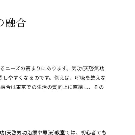
療法)教室案内
の融合
ンダリニー覚醒の基本
活性
るニーズの高まりにあります。気功(天啓気功
療法)講座の関係性
感しやすくなるのです。例えば、呼吸を整えな
の融合は東京での生活の質向上に直結し、その
療や療法)瞑想法とは
ャクラバランスの整え方
で活性化するチャクラ
功(天啓気功治療や療法)教室では、初心者でも