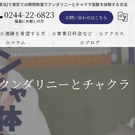
療法)で東京での瞑想教室でクンダリニーとチャクラ覚醒を体験する方法
0244-22-6823
お問い合わせはこちら
福島にお越しの方
☆遠隔を希望する方
☆営業日料金など
☆アクセス
☆コラム
☆ブログ
遠隔気功ヒーリングで難病の克服の方法と効果
東京での瞑想気功教室の開催について
天啓気療院 東京店
天啓気療院 福島店
でクンダリニーとチャクラ