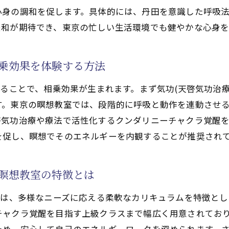
心身の調和を促します。具体的には、丹田を意識した呼吸
べるエネルギーワーク
緩和が期待でき、東京の忙しい生活環境でも健やかな心身を
治療や療法)初心者が安心して始めるエネルギーワーク
た気功(天啓気功治療や療法)指導のポイント
相乗効果を体験する方法
療法で活性化するクンダリニーやチャクラ覚醒の基礎知識
啓気功治療や療法)と瞑想を実践する方法
せることで、相乗効果が生まれます。まず気功(天啓気功治
心者向け気功(天啓気功治療や療法)教室の選び方
す。東京の瞑想教室では、段階的に呼吸と動作を連動させ
気功治療や療法で活性化するクンダリニーチャクラ覚醒を
なら気功(天啓気功治療や療法)実践を
を促し、瞑想でそのエネルギーを内観することが推奨され
治療や療法)実践で心身の安定を手に入れる秘訣
啓気功治療や療法)でストレスを解消する方法
)瞑想教室の特徴とは
療法で活性化するクンダリニー覚醒による精神的な変化
療法で活性化するチャクラ覚醒と自律神経のバランス改善
室は、多様なニーズに応える柔軟なカリキュラムを特徴と
気功(天啓気功治療や療法)の効果と実践体験
チャクラ覚醒を目指す上級クラスまで幅広く用意されてお