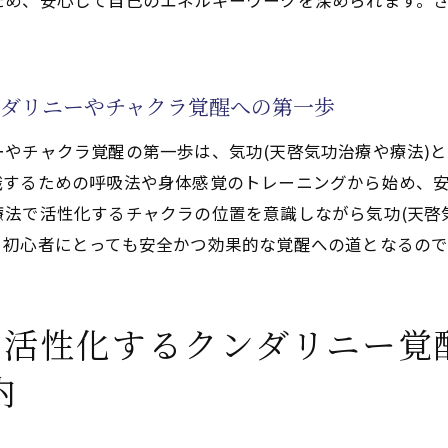
ため、安心して自己のエネルギーワークを深められます。
天啓気功治療や療法で活性化するチャクラ覚醒の効果
する天啓気功治療や療法で活性化するチャクラ覚醒の変化
治療や療法)と瞑想がもたらすエネルギー活性
ダリニーやチャクラ覚醒への第一歩
療法で活性化するクンダリニー覚醒が与える自己成長の影
療法で活性化するチャクラ覚醒で得られる心身のメリット
やチャクラ覚醒の第一歩は、気功(天啓気功治療や療法)
験する瞑想効果の実際
識するための呼吸法や身体感覚のトレーニングから始め、
法で活性化するチャクラの位置を意識しながら気功(天啓
、初心者にとっても安全かつ効果的な覚醒への道となるので
活性化するクンダリニー覚
内