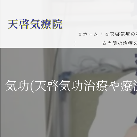
☆ホーム
☆天啓気療の
☆当院の治療
お客様の質問
線維筋痛症
天啓気療に関
線維筋痛症が天啓気療に
気功(天啓気功治療や療
本物の気功師
難病の疾患
気功治療や療
難病治療に革命チャクラ
肝臓の疾患
肝臓疾患の原因と症状を