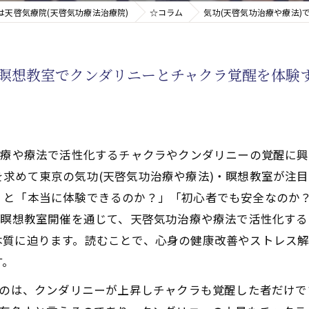
は天啓気療院(天啓気功療法治療院)
☆コラム
気功(天啓気功治療や療法
新たなアプローチ
の瞑想教室でクンダリニーとチャクラ覚醒を体験
す重要な臓器
治療や療法で活性化するチャクラやクンダリニーの覚醒に
求めて東京の気功(天啓気功治療や療法)・瞑想教室が注
くと「本当に体験できるのか？」「初心者でも安全なのか
の瞑想教室開催を通じて、天啓気功治療や療法で活性化す
本質に迫ります。読むことで、心身の健康改善やストレス
す。
るのは、クンダリニーが上昇しチャクラも覚醒した者だけ