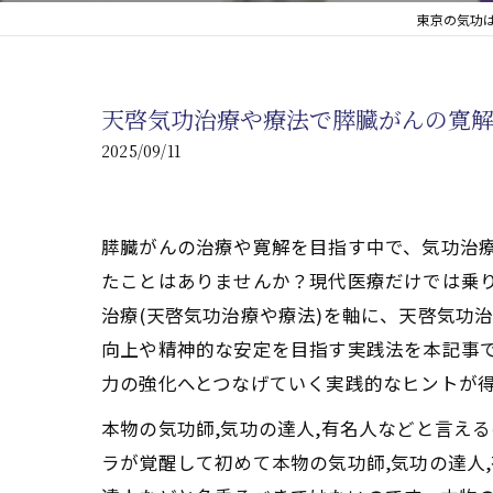
東京の気功は
心臓の疾患
心臓疾患の改善を目指す
天啓気功治療や療法で膵臓がんの寛解
腎臓の疾患
2025/09/11
腎臓は老廃物の排出を促
膵臓がんの治療や寛解を目指す中で、気功治療
たことはありませんか？現代医療だけでは乗
治療(天啓気功治療や療法)を軸に、天啓気功
向上や精神的な安定を目指す実践法を本記事
力の強化へとつなげていく実践的なヒントが
本物の気功師,気功の達人,有名人などと言え
ラが覚醒して初めて本物の気功師,気功の達人