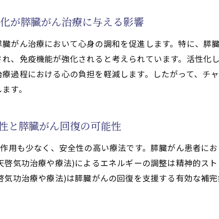
功治療や療法)の実践プロセスとポイント解説
法で活性化するクンダリニー覚醒を重ねた寛解への道筋
性化が膵臓がん治療に与える影響
法でのチャクラの活性化がもたらす精神安定
膵臓がん治療において心身の調和を促進します。特に、膵
功治療や療法)による心身バランス回復体験談
され、免疫機能が強化されると考えられています。活性化
役立つ天啓気功治療や療法で活性化するチャクラの覚醒法
療過程における心の負担を軽減します。したがって、チャ
法で活性化するチャクラ覚醒で心身バランスが整う理由
します。
功治療や療法)で実践できるチャクラ活性化法
精神安定に役立つ技法
全性と膵臓がん回復の可能性
法で活性化するクンダリニーとチャクラの連動メカニズム
副作用も少なく、安全性の高い療法です。膵臓がん患者に
治療や療法)を活かした日常的な覚醒法
天啓気功治療や療法)によるエネルギーの調整は精神的ス
る気功治療(天啓気功治療や療法)の習慣
啓気功治療や療法)は膵臓がんの回復を支援する有効な補
活性化するクンダリニー体験談から学ぶ気功治療(天啓気功
療や療法で活性化するクンダリニー覚醒体験と気功治療(天