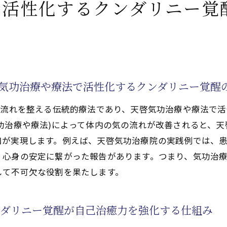
で活性化するクンダリニー覚
じた利用者の声を紹介
治療や療法)による心身の変化とその理由
法で活性化するチャクラ覚醒がもたらす精神的成長の実例
法で活性化するクンダリニー体験者が語る寛解のポイント
治療や療法)で得られる新たな生きる力
啓気功治療や療法で活性化するクンダリニー覚醒
や療法)で生きる力を取り戻す実践ガイド
の流れを整える伝統的療法であり、天啓気功治療や療法で
治療や療法)で日々の活力を高める方法
功治療や療法)によって体内の気の流れが改善されると、
も実践できる気功(天啓気功治療や療法)活用術
和が実現します。例えば、天啓気功治療院の実践例では、
法で活性化するクンダリニー覚醒が生きる力に与える影響
心身の安定に繋がった報告があります。つまり、気功治療
法で活性化するチャクラ調整で感じる自己治癒力の向上
して不可欠な役割を果たします。
治療(天啓気功治療や療法)の継続的アプローチ
治療や療法)がもたらす前向きな心の変化
ンダリニー覚醒が自己治癒力を強化する仕組み