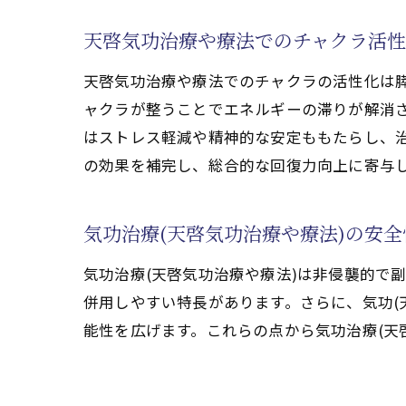
気功治療(天啓気
天啓気功治療や療
天啓気功治療や療法でのチャクラ活
天啓気功治療や療
天啓気功治療や療法でのチャクラの活性化は
気功治療(天啓気
ャクラが整うことでエネルギーの滞りが解消
心身のバランス改善に
はストレス軽減や精神的な安定ももたらし、治
天啓気功治療や療
の効果を補完し、総合的な回復力向上に寄与
気功治療(天啓気
膵臓がん治療中の
気功治療(天啓気功治療や療法)の安
天啓気功治療や療
気功治療(天啓気功治療や療法)は非侵襲的で
気功治療(天啓気功
併用しやすい特長があります。さらに、気功(
心身の回復を促進す
能性を広げます。これらの点から気功治療(天
天啓気功治療や療法で
実際の天啓気功治