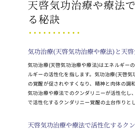
天啓気功治療や療法
膵臓がん寛解を感
気功治療(天啓気功
る秘訣
天啓気功治療や療
天啓気功治療や療
気功治療(天啓気功
気功治療(天啓気功治療や療法)と天
気功治療(天啓気功治療
気功治療(天啓気功治療や療法)はエネルギー
気功治療(天啓気功
ルギーの活性化を指します。気功治療(天啓気
膵臓がん治療中で
の覚醒が促されやすくなり、精神と肉体の調
天啓気功治療や療
気功治療や療法でのクンダリニーが活性化し、
天啓気功治療や療
で活性化するクンダリニー覚醒の土台作りと
寛解を支える気功
気功治療(天啓気功
天啓気功治療や療法で活性化するク