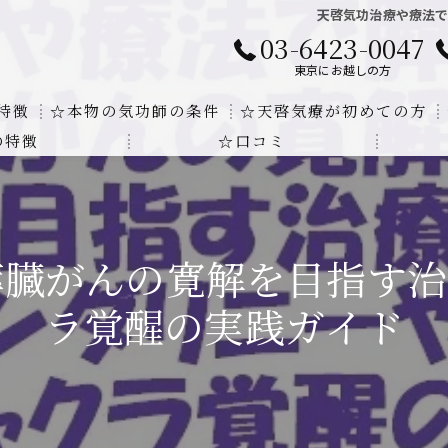
天啓気功治療や療法
03-6423-0047
東京にお越しの方
特徴
☆本物の気功師の条件
☆天啓気療が初めての方
の特徴
☆口コミ
に対する回答
クンダリニーの上昇でチャクラの覚醒
する書籍
より奇跡的な寛解
膵臓がんの寛解を目指す治
にも優るサイ能力の凄さ
ラ覚醒の実践ガイド
法と天啓気療の違い
覚醒サイ能力
解明及び緩解法