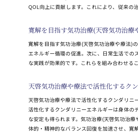
QOL向上に貢献します。これにより、従来の
気功治療(天啓気
膵臓がん治療にお
寛解を目指す気功治療(天啓気功治療
膵臓がんと気功治療(天
気功治療(天啓気
寛解を目指す気功治療(天啓気功治療や療法)
天啓気功治療や療
エネルギー循環の促進。次に、日常生活での
な実践が効果的です。これらを組み合わせる
天啓気功治療や療
気功治療(天啓気功
天啓気功治療や療法で活性化するクン
膵臓がん寛解のた
総合的アプローチ
天啓気功治療や療法で活性化するクンダリニー
寛解を目指すなら気功治
活性化するクンダリニーエネルギーは身体の
気功治療(天啓気
な安定も得られます。気功治療(天啓気功治療
体的・精神的なバランス回復を加速させ、寛
膵臓がん克服に繋