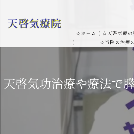
☆ホーム
☆天啓気療の
☆当院の治療
お客様の質問
線維筋痛症
天啓気療に関
線維筋痛症が天啓気療に
天啓気功治療や療法で
本物の気功師
難病の疾患
気功治療や療
難病治療に革命チャクラ
肝臓の疾患
肝臓疾患の原因と症状を