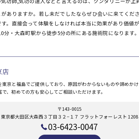
気功師,気功の達人などと言えるのは、クンダリニーが上
とがありますか。若し未だでしたならぜひ会いに来てくだ
です。直接会って体験をしなければ本当に効果があり価値が
10分・大森町駅から徒歩5分の所にある施術院になります
京店
を東京と福島でご提供しており、原因がわからないものや諦めかけ
富で、初めての方も安心してご相談いただけます。
〒143-0015
東京都大田区大森西３丁目３２−１７ フラットフォーレスト 1208
03-6423-0047