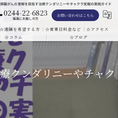
で膵臓がんの寛解を目指す治療クンダリニーやチャクラ覚醒の実践ガイド
0244-22-6823
お問い合わせはこちら
福島にお越しの方
☆遠隔を希望する方
☆営業日料金など
☆アクセス
☆コラム
☆ブログ
遠隔気功ヒーリングで難病の克服の方法と効果
東京での瞑想気功教室の開催について
天啓気療院 東京店
天啓気療院 福島店
療クンダリニーやチャク