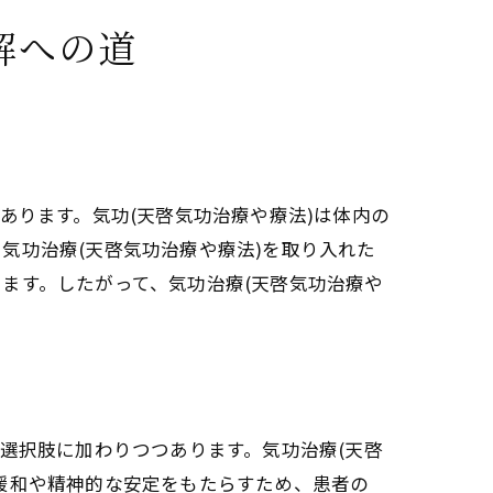
解への道
ニー覚醒の関連性とは
仕組み
あります。気功(天啓気功治療や療法)は体内の
治療(天啓気功治療や療法)
気功治療(天啓気功治療や療法)を取り入れた
がる理由
ます。したがって、気功治療(天啓気功治療や
クンダリニー活性化の手順
の関係性を解説
選択肢に加わりつつあります。気功治療(天啓
役割
緩和や精神的な安定をもたらすため、患者の
は