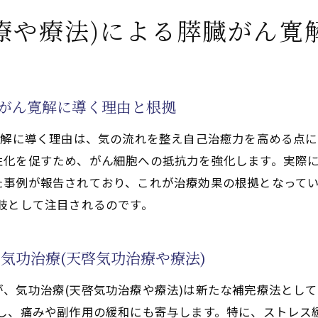
功治療や療法)の安全性と膵臓がん回復の可能性
療や療法)による膵臓がん寛
活性化するクンダリニー覚醒で自己治癒力を高める秘訣
功治療や療法)と天啓気功治療や療法で活性化するクンダリ
法で活性化するクンダリニー覚醒が自己治癒力を強化する
臓がん寛解に導く理由と根拠
指す天啓気功治療や療法で活性化するクンダリニー実践法
寛解に導く理由は、気の流れを整え自己治癒力を高める点に
法で活性化するクンダリニー覚醒時の注意点と効果的な気功
化を促すため、がん細胞への抵抗力を強化します。実際に
法で活性化するチャクラのバランス調整が治癒力向上に繋
事例が報告されており、これが治療効果の根拠となってい
功治療や療法)を活かした天啓気功治療や療法で活性化する
肢として注目されるのです。
のチャクラ活性化が膵臓がん治療に与える影響
法で活性化するチャクラと気功治療(天啓気功治療や療法)
気功治療(天啓気功治療や療法)
立つ天啓気功治療や療法でのチャクラ活性化法
、気功治療(天啓気功治療や療法)は新たな補完療法として
法で活性化するチャクラのエネルギー循環が寛解に与える
出し、痛みや副作用の緩和にも寄与します。特に、ストレス
法で活性化するクンダリニーとチャクラ覚醒の相互作用と