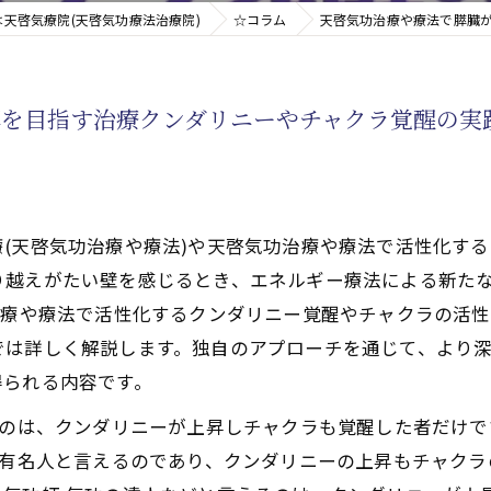
天啓気療院(天啓気功療法治療院)
☆コラム
天啓気功治療や療法で膵臓
新たなアプローチ
を目指す治療クンダリニーやチャクラ覚醒の実
す重要な臓器
(天啓気功治療や療法)や天啓気功治療や療法で活性化す
り越えがたい壁を感じるとき、エネルギー療法による新た
治療や療法で活性化するクンダリニー覚醒やチャクラの活
では詳しく解説します。独自のアプローチを通じて、より
得られる内容です。
るのは、クンダリニーが上昇しチャクラも覚醒した者だけ
,有名人と言えるのであり、クンダリニーの上昇もチャクラ