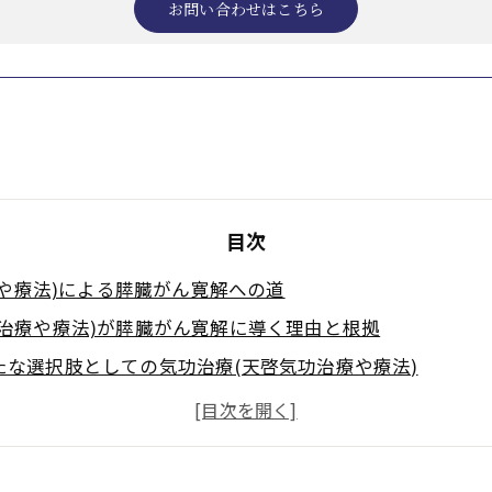
お問い合わせはこちら
目次
や療法)による膵臓がん寛解への道
功治療や療法)が膵臓がん寛解に導く理由と根拠
たな選択肢としての気功治療(天啓気功治療や療法)
療(天啓気功治療や療法)の実践ポイント
法で活性化するクンダリニー覚醒と気功治療(天啓気功治療
法でのチャクラ活性化が膵臓がん治療に与える影響