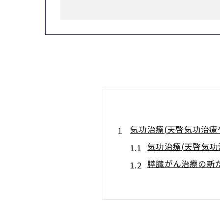
気功治療(天啓気功治療
気功治療(天啓気
膵臓がん治療の新
寛解を目指す気功治
天啓気功治療や療
天啓気功治療や療