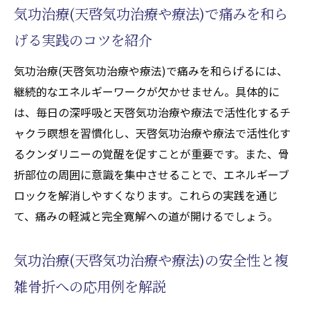
拡大を目指す方法
気功治療(天啓気功治療や療法)で痛みを和ら
天啓気功治療や療法で活性化するチャクラ
げる実践のコツを紹介
バランス調整が回復力に与える効果
気功治療(天啓気功治療や療法)で痛みを和らげるには、
気功治療(天啓気功治療や療法)でチャクラを
継続的なエネルギーワークが欠かせません。具体的に
活性化する実践ステップ
は、毎日の深呼吸と天啓気功治療や療法で活性化するチ
意識拡大と身体変化を両立する気功治療(天
ャクラ瞑想を習慣化し、天啓気功治療や療法で活性化す
啓気功治療や療法)のコツ
るクンダリニーの覚醒を促すことが重要です。また、骨
天啓気功治療や療法でのチャクラ活性化が
折部位の周囲に意識を集中させることで、エネルギーブ
骨折痛の回復に役立つ理由
ロックを解消しやすくなります。これらの実践を通じ
気功治療(天啓気功治療や療法)による天啓気
て、痛みの軽減と完全寛解への道が開けるでしょう。
功治療や療法で活性化するチャクラ覚醒の
体験談から学ぶ
気功治療(天啓気功治療や療法)の安全性と複
気功治療(天啓気功治療や療法)なら複雑骨折の
雑骨折への応用例を解説
完全寛解も目指せる理由