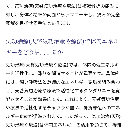
気功治療(天啓気功治療や療法)を支える天啓
て、気功治療(天啓気功治療や療法)は複雑骨折の痛みに
気功治療や療法で活性化するクンダリニー
対し、身体と精神の両面からアプローチし、痛みの完全
覚醒の安全な手順
寛解を目指せる手法といえます。
自然治癒力を高めるための気功治療(天啓気
功治療や療法)のポイント
気功治療(天啓気功治療や療法)で体内エネル
天啓気功治療や療法で活性化するクンダリ
ギーをどう活用するか
ニー覚醒がもたらす身体と心への変化
気功治療(天啓気功治療や療法)では、体内の気エネルギ
複雑骨折回復で活きる気功治療(天啓気功治
ーを活性化し、滞りを解消することが重要です。具体的
療や療法)と天啓気功治療や療法で活性化す
には、深い呼吸法と意識的なエネルギー循環を組み合わ
るクンダリニーの融合
せ、天啓気功治療や療法で活性化するクンダリニーを覚
慢性痛に悩む方へ気功治療(天啓気功治療や療
醒させることが効果的です。これにより、天啓気功治療
法)の効果的実践法
や療法で活性化するチャクラが整い、骨折部位へのエネ
気功治療(天啓気功治療や療法)が慢性的な骨
ルギー供給が促進されます。したがって、気功治療(天啓
折痛に効く理由とは
気功治療や療法)は体内エネルギーの活用を通じて、複雑