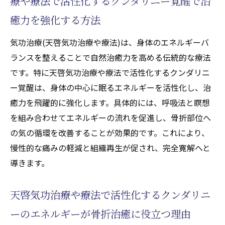
療や療法で活性化するクンダリニー覚醒で治
法)の最新メソッド紹介
癒力を強化する方法
気功治療(天啓気功治療や療法)で精神と身体
を統合するコツを伝授
気功治療(天啓気功治療や療法)は、身体のエネルギーバ
最新気功治療(天啓気功治療や療法)メソッド
ランスを整えることで自然治癒力を高める伝統的な療法
が心身回復に与える影響
です。特に天啓気功治療や療法で活性化するクンダリニ
精神面へのアプローチが痛みケアに役立つ
ー覚醒は、身体の中心に眠るエネルギーを活性化し、治
理由
癒力を飛躍的に強化します。具体的には、呼吸法と瞑想
気功治療(天啓気功治療や療法)の進化と複雑
を組み合わせてエネルギーの流れを促進し、骨折部位へ
骨折への新しい視点
の気の循環を改善することが効果的です。これにより、
気功治療(天啓気功治療や療法)で得られる心
慢性的な痛みの軽減と組織再生が促され、完全寛解へと
身の調和と実践方法
導きます。
精神と身体のバランスを整える気功治療(天
天啓気功治療や療法で活性化するクンダリニ
啓気功治療や療法)体験
複雑骨折の回復を導くエネルギーワークの実際
ーのエネルギーが骨折治癒に役立つ理由