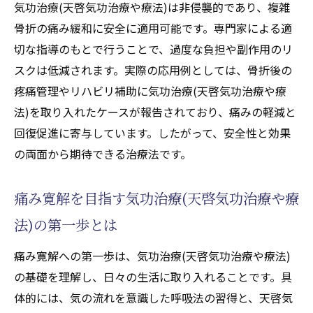
気功治療(天啓気功治療や療法)で痛みの完全
気功治療(天啓気功治療や療法)は非侵襲的であり、複雑
寛解を目指せる根拠とは
骨折の痛み緩和に安全に適用可能です。専門家による適
切な指導のもとで行うことで、過度な負担や副作用のリ
複雑骨折寛解に気功治療(天啓気功治療や療
スクは低減されます。実際の応用例としては、骨折後の
法)が有効な理由を検証
疼痛管理やリハビリ補助に気功治療(天啓気功治療や療
完全寛解を支える気功治療(天啓気功治療や
法)を取り入れたケースが報告されており、痛みの軽減と
療法)の理論と実践
回復促進に寄与しています。したがって、安全性と効果
気功治療(天啓気功治療や療法)で慢性痛が改
の両面から期待できる治療法です。
善した実例を紹介
完全寛解を引き寄せる気功治療(天啓気功治
痛み寛解を目指す気功治療(天啓気功治療や療
療や療法)の継続的効果
法)の第一歩とは
気功治療(天啓気功治療や療法)が複雑骨折寛
解へ導く流れを解説
痛み寛解への第一歩は、気功治療(天啓気功治療や療法)
天啓気功治療や療法で活性化するチャクラとク
の基礎を理解し、日々の生活に取り入れることです。具
ンダリニーを通じた痛み解消の道
体的には、気の流れを意識した呼吸法の習得と、天啓気