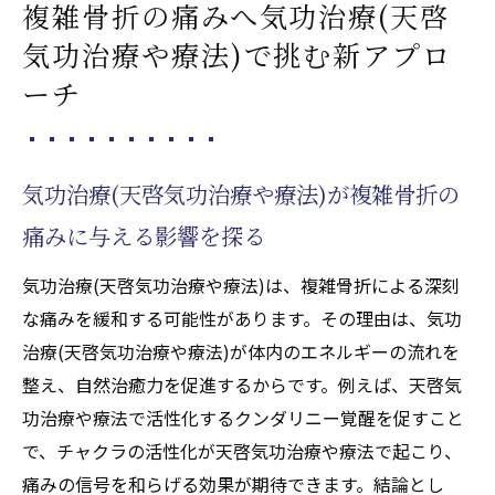
複雑骨折の痛みへ気功治療(天啓
や療法)の基本的な流れ
気功治療や療法)で挑む新アプロ
気功治療(天啓気功治療や療法)で痛みを和ら
ーチ
げる実践のコツを紹介
気功治療(天啓気功治療や療法)の安全性と複
雑骨折への応用例を解説
気功治療(天啓気功治療や療法)が複雑骨折の
痛み寛解を目指す気功治療(天啓気功治療や
療法)の第一歩とは
痛みに与える影響を探る
天啓気功治療や療法で活性化するクンダリニー
気功治療(天啓気功治療や療法)は、複雑骨折による深刻
覚醒による自然治癒力の高め方
な痛みを緩和する可能性があります。その理由は、気功
気功治療(天啓気功治療や療法)と天啓気功治
治療(天啓気功治療や療法)が体内のエネルギーの流れを
療や療法で活性化するクンダリニー覚醒で
整え、自然治癒力を促進するからです。例えば、天啓気
治癒力を強化する方法
功治療や療法で活性化するクンダリニー覚醒を促すこと
天啓気功治療や療法で活性化するクンダリ
で、チャクラの活性化が天啓気功治療や療法で起こり、
ニーのエネルギーが骨折治癒に役立つ理由
痛みの信号を和らげる効果が期待できます。結論とし