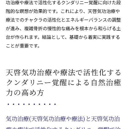
気功治療(天啓気功治療や療法)で天啓気功治
功治療や療法で活性化するクンダリニー覚醒に向けた段
療や療法で活性化するチャクラとクンダリ
階的な瞑想が効果的です。これにより、天啓気功治療や
ニーの役割を知る
療法でのチャクラの活性化とエネルギーバランスの調整
が進み、複雑骨折の慢性的な痛みを根本から和らげる土
痛み軽減に繋がるチャクラと天啓気功治療
台が作られます。結論として、基礎から着実に実践する
や療法で活性化するクンダリニー活性法
ことが重要です。
気功治療(天啓気功治療や療法)とエネルギー
ワークの融合による効果
天啓気功治療や療法で活性化するチャクラ
天啓気功治療や療法で活性化する
覚醒が痛みの根本改善を促す理由
クンダリニー覚醒による自然治癒
天啓気功治療や療法で活性化するクンダリ
力の高め方
ニー覚醒による痛み対策の実践事例
気功治療(天啓気功治療や療法)で痛みから解
放されるプロセス
気功治療(天啓気功治療や療法)と天啓気功治
精神と身体を繋ぐ気功治療(天啓気功治療や療