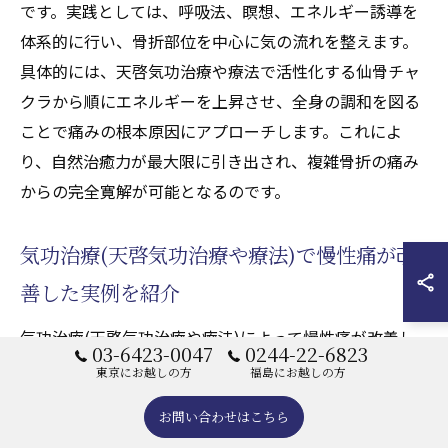
です。実践としては、呼吸法、瞑想、エネルギー誘導を
体系的に行い、骨折部位を中心に気の流れを整えます。
具体的には、天啓気功治療や療法で活性化する仙骨チャ
クラから順にエネルギーを上昇させ、全身の調和を図る
ことで痛みの根本原因にアプローチします。これによ
り、自然治癒力が最大限に引き出され、複雑骨折の痛み
からの完全寛解が可能となるのです。
気功治療(天啓気功治療や療法)で慢性痛が改
善した実例を紹介
気功治療(天啓気功治療や療法)によって慢性痛が改善し
03-6423-0047
0244-22-6823
た事例では、患者が継続的なエネルギーワークを通じて
東京にお越しの方
福島にお越しの方
痛みの軽減を実感しています。例えば、複雑骨折後の長
お問い合わせはこちら
期的な痛みに対し、天啓気功治療や療法で活性化するク