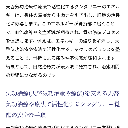
気功治療(天啓気功治療や療法)を活用した複
天啓気功治療や療法で活性化するクンダリニーのエネル
雑骨折回復の実例紹介
ギーは、身体の深層から生命力を引き出し、細胞の活性
エネルギーワークが自然治癒力を高める仕
化に寄与します。このエネルギーが骨折部に届くこと
組み
で、血流改善や炎症軽減が期待され、骨の修復プロセス
複雑骨折後の生活改善に役立つ気功治療法
を促進します。例えば、エネルギーの滞りを解消し、天
(天啓気功治療や療法)
啓気功治療や療法で活性化するチャクラのバランスを整
気功治療(天啓気功治療や療法)で得られる回
えることで、骨折による痛みや不快感が緩和されます。
復体験とその変化
結果として、自然治癒力が最大限に発揮され、治癒期間
の短縮につながるのです。
エネルギーワークの重要性と安全な実践法
気功治療(天啓気功治療や療法)が日常に与え
気功治療(天啓気功治療や療法)を支える天啓
るメリットを解説
気功治療や療法で活性化するクンダリニー覚
醒の安全な手順
天啓気功治療や療法で活性化するクンダリニー覚醒は強