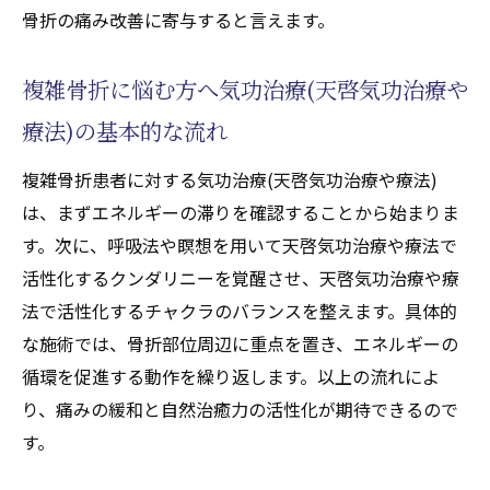
慢性痛改善のための気功治療(天啓気功治療
骨折の痛み改善に寄与すると言えます。
や療法)日常実践法を解説
気功治療(天啓気功治療や療法)の呼吸法で痛
複雑骨折に悩む方へ気功治療(天啓気功治療や
みコントロールを体感する
療法)の基本的な流れ
慢性痛ケアに気功治療(天啓気功治療や療法)
複雑骨折患者に対する気功治療(天啓気功治療や療法)
が選ばれる背景を解説
は、まずエネルギーの滞りを確認することから始まりま
複雑骨折後の慢性痛緩和に役立つ気功治療
す。次に、呼吸法や瞑想を用いて天啓気功治療や療法で
法(天啓気功治療や療法)
活性化するクンダリニーを覚醒させ、天啓気功治療や療
気功治療(天啓気功治療や療法)の継続で慢性
法で活性化するチャクラのバランスを整えます。具体的
痛がどう変化するか
な施術では、骨折部位周辺に重点を置き、エネルギーの
意識拡大と身体回復を促す天啓気功治療や療法
循環を促進する動作を繰り返します。以上の流れによ
で活性化するチャクラ活性の秘訣
り、痛みの緩和と自然治癒力の活性化が期待できるので
気功治療(天啓気功治療や療法)と天啓気功治
す。
療や療法で活性化するチャクラ活性で意識