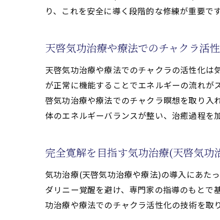
り、これを安全に導く段階的な修練が重要で
心身一体の調和を導く気功治
実体験から分かる気功治療(
天啓気功治療や療法でのチャクラ活性
天啓気功治療や療法でのチャク
気功治療(天啓気功治療や療
天啓気功治療や療法でのチャクラの活性化は気
天啓気功治療や療法で活性
が正常に機能することでエネルギーの流れが
啓気功治療や療法でのチャクラ瞑想を取り入れ
気の流れを整えることで得
体のエネルギーバランスが整い、治癒過程を
天啓気功治療や療法で活性
気功治療(天啓気功治療や療
完全寛解を目指す気功治療(天啓気功
天啓気功治療や療法でのチ
自然治癒力を引き出す気功治療(
気功治療(天啓気功治療や療法)の導入にあた
気功治療(天啓気功治療や療
ダリニー覚醒を避け、専門家の指導のもとで
功治療や療法でのチャクラ活性化の技術を取
天啓気功治療や療法で活性