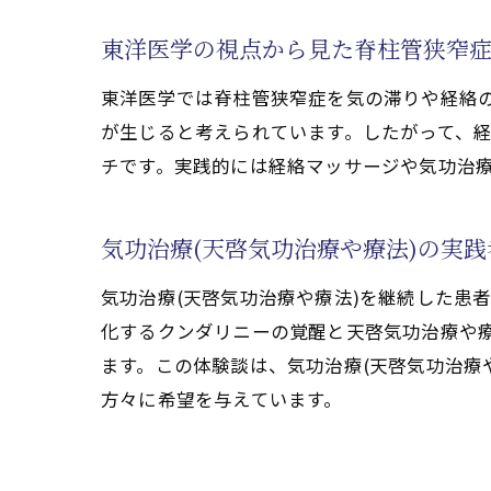
天啓気功治療や療法でのチ
脊柱管狭窄症改善に役立つ気
東洋医学の視点から見た脊柱管狭窄
完全寛解を目指すセルフメ
東洋医学では脊柱管狭窄症を気の滞りや経絡
気功治療(天啓気功治療や療
が生じると考えられています。したがって、経
痛みやしびれ解消へ導く天啓気功
チです。実践的には経絡マッサージや気功治療
気功治療(天啓気功治療や療
天啓気功治療や療法でのチ
気功治療(天啓気功治療や療法)の実
脊柱管狭窄症に効く天啓気功
気功治療(天啓気功治療や療法)を継続した患
完全寛解を目指す気功治療(
化するクンダリニーの覚醒と天啓気功治療や
心身のつらさを和らげる気功
ます。この体験談は、気功治療(天啓気功治療
実際の体験談から見る天啓気
方々に希望を与えています。
セルフケアで始める安全な気功(
気功治療(天啓気功治療や療