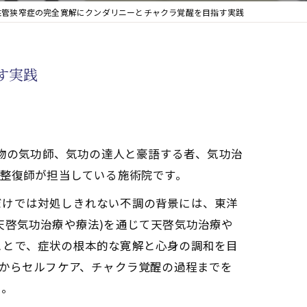
柱管狭窄症の完全寛解にクンダリニーとチャクラ覚醒を目指す実践
す実践
本物の気功師、気功の達人と豪語する者、気功治
道整復師が担当している施術院です。
だけでは対処しきれない不調の背景には、東洋
天啓気功治療や療法)を通じて天啓気功治療や
ことで、症状の根本的な寛解と心身の調和を目
髄からセルフケア、チャクラ覚醒の過程までを
う。