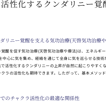
で活性化するクンダリニー覚
化するチャクラ覚醒を無理なく進めるための実践法
するクンダリニー気功治療(天啓気功治療や療法)を自宅
ルフメンテナンスの手順
ルフケアの重要性
法)を日々の生活に取り入れるヒント
ダリニー覚醒を支える気功治療(天啓気功治療や
天啓気功治療や療法)の可能性を探る
覚醒を促す気功治療(天啓気功治療や療法)は、エネルギー
法)で人生を変えるきっかけをつかむ方法
田を中心に気を集め、経絡を通じて全身に気を巡らせる技術
化するクンダリニー覚醒がもたらす心身の進化体験
法で活性化するクンダリニーの上昇が自然に起こりやすく
ャクラ活性化によるポジティブな変化の実例
ャクラの活性化も期待できます。したがって、基本メソッ
で活性化する狭窄症からの完全寛解をサポートする展望
法)を通じて得られる新たな自己発見とは
気功治療や療法)の活用と可能性
法でのチャクラ活性化の最適な関係性