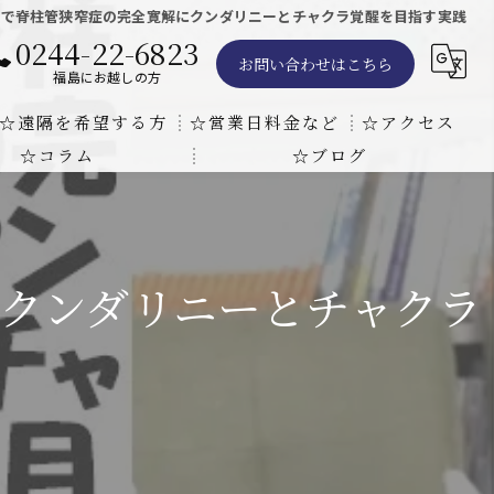
法で脊柱管狭窄症の完全寛解にクンダリニーとチャクラ覚醒を目指す実践
0244-22-6823
お問い合わせはこちら
福島にお越しの方
☆遠隔を希望する方
☆営業日料金など
☆アクセス
☆コラム
☆ブログ
遠隔気功ヒーリングで難病の克服の方法と効果
東京での瞑想気功教室の開催について
天啓気療院 東京店
天啓気療院 福島店
クンダリニーとチャクラ