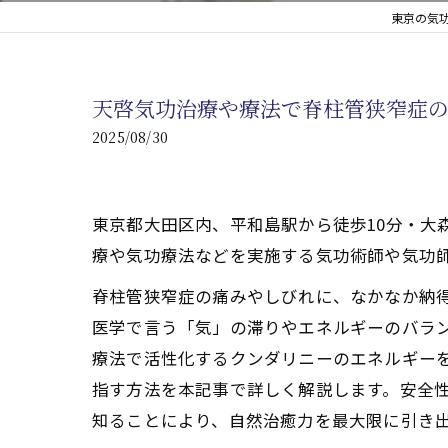
東京の気功
心臓の疾患
心臓疾患の改善を目指す
天啓気功治療や療法で脊柱管狭窄症
腎臓の疾患
2025/08/30
腎臓は老廃物の排出を促
東京都大田区内、平和島駅から徒歩10分・大
療や気功療法などを実施する気功術師や気功師
脊柱管狭窄症の痛みやしびれに、なかなか納
医学で言う「気」の滞りやエネルギーのバラン
療法で活性化するクンダリニーのエネルギー
指す方法を本記事で詳しく解説します。安全性
知ることにより、自然治癒力を最大限に引き