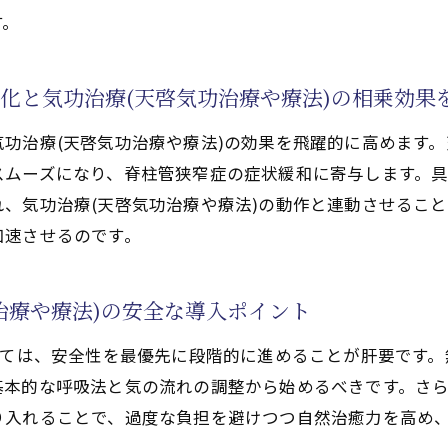
す。
療(天啓気功治療や療法)の効果的な取り組み方
天啓気功治療や療法)と寛解へのつながり
化と気功治療(天啓気功治療や療法)の相乗効果
ラ活性化が脊柱管狭窄症の症状緩和に役立つ秘訣
法)による天啓気功治療や療法でのチャクラ活性化が痛み
功治療(天啓気功治療や療法)の効果を飛躍的に高めます
化するクンダリニー覚醒と天啓気功治療や療法で活性化す
スムーズになり、脊柱管狭窄症の症状緩和に寄与します。
、気功治療(天啓気功治療や療法)の動作と連動させるこ
られる症状緩和の仕組み
加速させるのです。
化するチャクラごとの役割と脊柱管狭窄症改善への関連性
法)で得られるエネルギー調整とその実感
治療や療法)の安全な導入ポイント
ャクラ活性化を日常に取り入れる実践アイデア
天啓気功治療や療法)の実践ステップ
っては、安全性を最優先に段階的に進めることが肝要です
法)で自然治癒力を高める基本の流れを解説
基本的な呼吸法と気の流れの調整から始めるべきです。さ
り入れることで、過度な負担を避けつつ自然治癒力を高め
化するクンダリニー覚醒を安全に導くための段階的ステッ