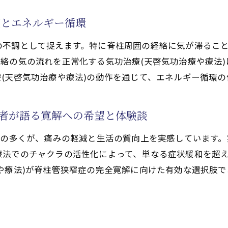
ャクラの整え方と継続的なセルフケアの重要性
功治療(天啓気功治療や療法)の実践例
症とエネルギー循環
ンテナンス術の紹介
の不調として捉えます。特に脊柱周囲の経絡に気が滞るこ
法)を日常に取り入れるためのポイントまとめ
絡の気の流れを正常化する気功治療(天啓気功治療や療法
治療や療法で活性化するクンダリニー気功治療(天啓気功
(天啓気功治療や療法)の動作を通じて、エネルギー循環の
法)と天啓気功治療や療法で活性化するクンダリニー覚醒
ャクラ活性化がしびれに与えるプラス効果とは
践者が語る寛解への希望と体験談
治療や療法で活性化するクンダリニー気功治療(天啓気功
者の多くが、痛みの軽減と生活の質向上を実感しています
天啓気功治療や療法)の段階的アプローチ
療法でのチャクラの活性化によって、単なる症状緩和を超
治療(天啓気功治療や療法)の精神的側面
や療法)が脊柱管狭窄症の完全寛解に向けた有効な選択肢
功治療や療法で活性化するクンダリニー気功治療(天啓気
天啓気功治療や療法)と天啓気功治療や療法で活性化する
法)をセルフケアで行う際の基本ポイント