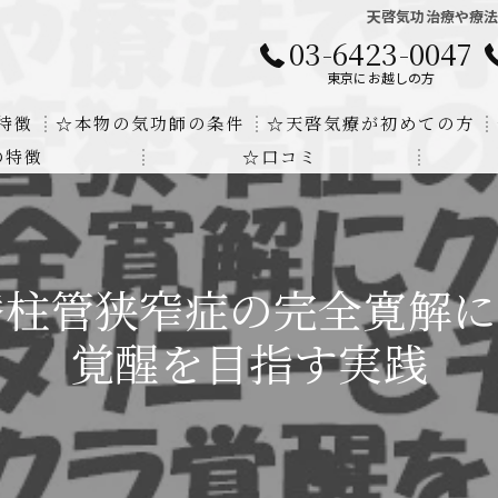
天啓気功治療や療
03-6423-0047
東京にお越しの方
特徴
☆本物の気功師の条件
☆天啓気療が初めての方
の特徴
☆口コミ
に対する回答
クンダリニーの上昇でチャクラの覚醒
する書籍
より奇跡的な寛解
脊柱管狭窄症の完全寛解に
にも優るサイ能力の凄さ
覚醒を目指す実践
法と天啓気療の違い
覚醒サイ能力
解明及び緩解法