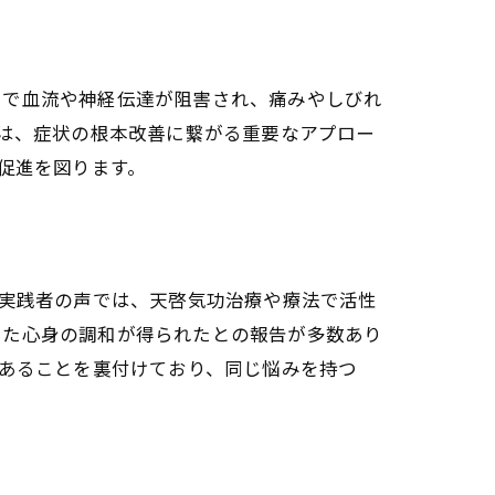
とで血流や神経伝達が阻害され、痛みやしびれ
)は、症状の根本改善に繋がる重要なアプロー
治療や療法)の魅力
促進を図ります。
で痛み緩和を実感する理由
治療や療法)の実践方法
。実践者の声では、天啓気功治療や療法で活性
えた心身の調和が得られたとの報告が多数あり
であることを裏付けており、同じ悩みを持つ
功治療や療法)の効果
チャクラ覚醒法