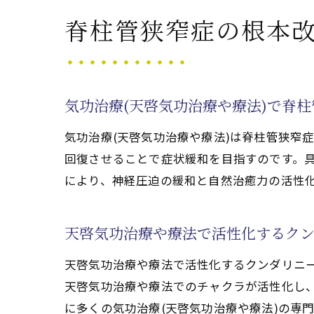
気功治療(天啓気功治療や療
脊柱管狭窄症の根本改
天啓気功治療や療法で活性化す
天啓気功治療や療法で活性化
エネルギー循環と天啓気功
気功治療(天啓気功治療や療法)で脊
気功治療(天啓気功治療や療
気功治療(天啓気功治療や療法)は脊柱管狭窄
安全に天啓気功治療や療法
回復させることで症状緩和を目指すのです。
脊柱管狭窄症改善に役立つ気
により、神経圧迫の緩和と自然治癒力の活性
完全寛解を目指すエネルギ
気功治療(天啓気功治療や療法)
天啓気功治療や療法で活性化するク
気功治療(天啓気功治療や療
天啓気功治療や療法で活性
天啓気功治療や療法で活性化するクンダリニ
天啓気功治療や療法でのチャクラが活性化し
天啓気功治療や療法で活性化
に多くの気功治療(天啓気功治療や療法)の専
完全寛解を目指すための気功