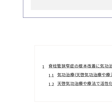
脊柱管狭窄症の根本改善に気功治
気功治療(天啓気功治療や療
天啓気功治療や療法で活性
天啓気功治療や療法でのチャ
完全寛解を目指す気功治療(
東洋医学の視点から見た脊