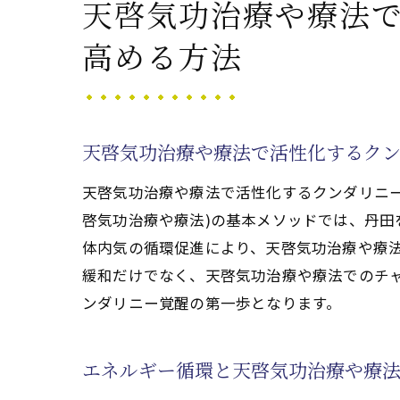
天啓気功治療や療法
天啓気功治療や療法で活性
天啓気功治療や療法で活性化
高める方法
脊柱管狭窄症に配慮したセ
完全寛解に向けた継続的セ
気功治療(天啓気功治療や療
天啓気功治療や療法で活性化するクン
新たな人生を切り開く気功治療(
天啓気功治療や療法で活性化するクンダリニー
気功治療(天啓気功治療や療
啓気功治療や療法)の基本メソッドでは、丹
天啓気功治療や療法で活性
体内気の循環促進により、天啓気功治療や療
天啓気功治療や療法でのチ
緩和だけでなく、天啓気功治療や療法でのチ
脊柱管天啓気功治療や療法
ンダリニー覚醒の第一歩となります。
気功治療(天啓気功治療や療
未来へ向けた気功治療(天啓
エネルギー循環と天啓気功治療や療