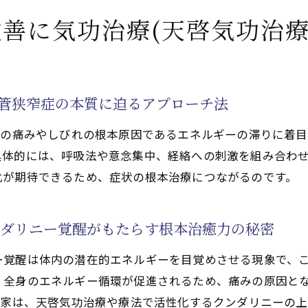
法)の実践者が語る寛解への希望と体験談
善に気功治療(天啓気功治療
るクンダリニー覚醒でエネルギー循環を高める方法
するクンダリニー覚醒を支える気功治療(天啓気功治療や
治療や療法でのチャクラ活性化の最適な関係性
柱管狭窄症の本質に迫るアプローチ法
法)における呼吸法と瞑想の効果的な使い方
症の痛みやしびれの根本原因であるエネルギーの滞りに着
で活性化するクンダリニーを覚醒させるためのステップ解
具体的には、呼吸法や意念集中、経絡への刺激を組み合わ
功治療(天啓気功治療や療法)実践ポイント
化が期待できるため、症状の根本治療につながるのです。
ーワークの継続的実践法
なら心身の調和と寛解を両立できる
ンダリニー覚醒がもたらす根本治癒力の秘密
法)で心身のバランスを整える実践的アプローチ
化するチャクラ覚醒がもたらす精神的安定と身体の回復力
ー覚醒は体内の潜在的エネルギーを目覚めさせる現象で、
、全身のエネルギー循環が促進されるため、痛みの原因と
するクンダリニー気功治療(天啓気功治療や療法)が脊柱
門家は、天啓気功治療や療法で活性化するクンダリニーの
治療(天啓気功治療や療法)の心構えと習慣化