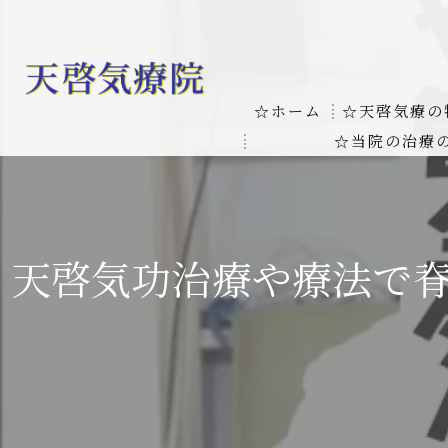
☆ホーム
☆天啓気療の
☆当院の治療
お客様の質問
線維筋痛症
天啓気療に関
線維筋痛症が天啓気療に
天啓気功治療や療法で
本物の気功師
難病の疾患
気功治療や療
難病治療に革命チャクラ
肝臓の疾患
肝臓疾患の原因と症状を