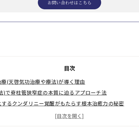
お問い合わせはこちら
目次
療(天啓気功治療や療法)が導く理由
法)で脊柱管狭窄症の本質に迫るアプローチ法
化するクンダリニー覚醒がもたらす根本治癒力の秘密
クラ活性化と気功治療(天啓気功治療や療法)の相乗効果
天啓気功治療や療法)の安全な導入ポイント
柱管狭窄症とエネルギー循環