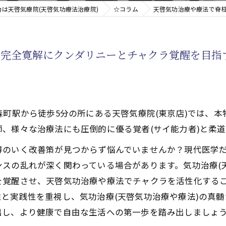
は天啓気療院(天啓気功療法治療院)
☆コラム
天啓気功治療や療法で脊
新たなアプローチ
の完全寛解にクンダリニーとチャクラ覚醒を目指
す重要な臓器
森町駅から徒歩5分の所にある天啓気療院(東京店)では、
、様々な治療法にも圧倒的に優る覚者(サイ能力者)と柔
得のいく改善策が見つからず悩んでいませんか？現代医学
スの乱れが深く関わっている場合があります。気功治療(
を覚醒させ、天啓気功治療や療法でチャクラを活性化する
と実践性を重視し、気功治療(天啓気功治療や療法)の真
出し、より健康で自由な生活への第一歩を踏み出しましょ