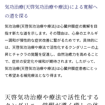
天啓気功治療や療法で活性化するチャクラ
気功治療(天啓気功治療や療法)による寛解へ
の癒しがもたらす前向きな変化
の道を探る
気功治療(天啓気功治療や療法)と寛解におけ
る生活改善の関係
気功治療(天啓気功治療や療法)は心臓弁膜症の寛解を目
寛解を後押しする気功治療(天啓気功治療や
指す新たな道を示します。その理由は、心身のエネルギ
療法)実践ポイント
ー調和が慢性的な症状改善に繋がるためです。具体的に
は、天啓気功治療や療法で活性化するクンダリニーの上
気功治療(天啓気功治療や療法)で心身のバラン
昇とチャクラの覚醒を促進し、自然治癒力を高めること
スを整える方法
で、症状の安定化や緩和が期待されます。したがって、
心身バランスを整える気功治療(天啓気功治
気功治療(天啓気功治療や療法)は心臓弁膜症患者にとっ
療や療法)のコツ
て希望ある補完療法となり得ます。
気功治療(天啓気功治療や療法)による癒しの
プロセスを解説
天啓気功治療や療法で活性化するクンダリ
天啓気功治療や療法で活性化する
ニーとチャクラ調整の実践法
クンダリニー覚醒が導く癒しの体