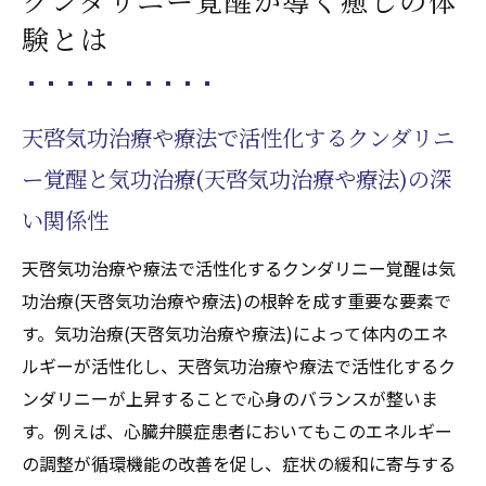
日常生活で取り入れる気功治療(天啓気功治
験とは
療や療法)の工夫
心臓弁膜症改善を目指す気功治療(天啓気功
治療や療法)の方法
天啓気功治療や療法で活性化するクンダリニ
バランス維持に役立つ気功治療(天啓気功治
ー覚醒と気功治療(天啓気功治療や療法)の深
療や療法)の知識
い関係性
心臓弁膜症と気功治療(天啓気功治療や療法)の
深い関係に迫る
天啓気功治療や療法で活性化するクンダリニー覚醒は気
心臓弁膜症と気功治療(天啓気功治療や療法)
功治療(天啓気功治療や療法)の根幹を成す重要な要素で
の関連性を探る
す。気功治療(天啓気功治療や療法)によって体内のエネ
癒しと効果を生む気功治療(天啓気功治療や
ルギーが活性化し、天啓気功治療や療法で活性化するク
療法)の活用事例
ンダリニーが上昇することで心身のバランスが整いま
寛解を後押しする天啓気功治療や療法で活
す。例えば、心臓弁膜症患者においてもこのエネルギー
性化するクンダリニーの力
の調整が循環機能の改善を促し、症状の緩和に寄与する