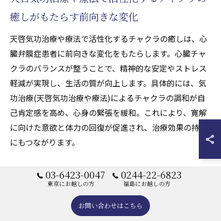
癒しがもたらす前向きな変化
天啓気功治療や療法で活性化するチャクラの癒しは、心
臓弁膜症患者に前向きな変化をもたらします。心臓チャ
クラのバランスが整うことで、精神的な安定やストレス
軽減が実現し、生活の質が向上します。具体的には、気
功治療(天啓気功治療や療法)によるチャクラの調和が自
己肯定感を高め、心身の緊張を緩和。これにより、寛解
に向けた意欲と体力の回復が促進され、治療効果の持続
にもつながります。
気功治療(天啓気功治療や療法)と寛解におけ
03-6423-0047
0244-22-6823
東京にお越しの方
福島にお越しの方
る生活改善の関係
お問い合わせはこちら
気功治療(天啓気功治療や療法)の効果を最大化し心臓弁