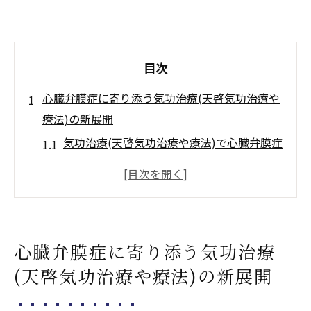
目次
心臓弁膜症に寄り添う気功治療(天啓気功治療や
療法)の新展開
気功治療(天啓気功治療や療法)で心臓弁膜症
に希望を見出す方法
癒しを目指す気功治療(天啓気功治療や療法)
の実践的な効果
天啓気功治療や療法でのクンダリニー活性
心臓弁膜症に寄り添う気功治療
とチャクラ覚醒の役割解説
(天啓気功治療や療法)の新展開
心臓弁膜症における気功治療(天啓気功治療
や療法)の安全性と留意点