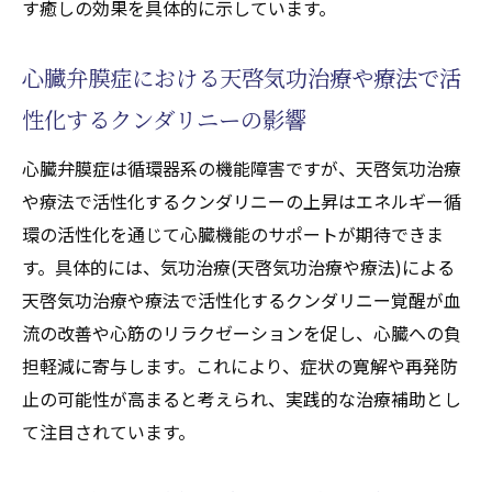
す癒しの効果を具体的に示しています。
心臓弁膜症改善を支えるクンダリニーやチ
ャクラエネルギーの流れ
心臓弁膜症における天啓気功治療や療法で活
実践で得られる天啓気功治療や療法で活性
化するクンダリニーの恩恵
性化するクンダリニーの影響
天啓気功治療や療法で活性化するチャクラ
心臓弁膜症は循環器系の機能障害ですが、天啓気功治療
と気功治療(天啓気功治療や療法)の今後の可
や療法で活性化するクンダリニーの上昇はエネルギー循
能性
環の活性化を通じて心臓機能のサポートが期待できま
す。具体的には、気功治療(天啓気功治療や療法)による
天啓気功治療や療法で活性化するクンダリニー覚醒が血
流の改善や心筋のリラクゼーションを促し、心臓への負
担軽減に寄与します。これにより、症状の寛解や再発防
止の可能性が高まると考えられ、実践的な治療補助とし
て注目されています。