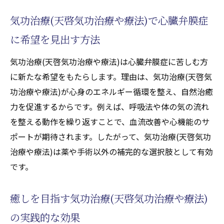
効果を高めるための気功治療(天啓気功治療
気功治療(天啓気功治療や療法)で心臓弁膜症
や療法)の受け方
に希望を見出す方法
気功治療(天啓気功治療や療法)による寛解へ
の道を探る
気功治療(天啓気功治療や療法)は心臓弁膜症に苦しむ方
天啓気功治療や療法で活性化するクンダリニー
に新たな希望をもたらします。理由は、気功治療(天啓気
覚醒が導く癒しの体験とは
功治療や療法)が心身のエネルギー循環を整え、自然治癒
天啓気功治療や療法で活性化するクンダリ
力を促進するからです。例えば、呼吸法や体の気の流れ
ニー覚醒と気功治療(天啓気功治療や療法)の
を整える動作を繰り返すことで、血流改善や心機能のサ
深い関係性
ポートが期待されます。したがって、気功治療(天啓気功
気功治療(天啓気功治療や療法)で得られる癒
治療や療法)は薬や手術以外の補完的な選択肢として有効
し体験の具体例
です。
心臓弁膜症における天啓気功治療や療法で
活性化するクンダリニーの影響
癒しを目指す気功治療(天啓気功治療や療法)
癒しを促す天啓気功治療や療法で活性化す
の実践的な効果