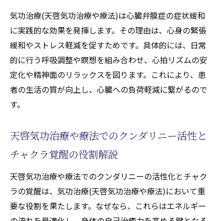
るチャクラの覚醒過程を紹介
気功治療(天啓気功治療や療法)は心臓弁膜症の症状緩和
天啓気功治療や療法で活性化するクンダリ
に実践的な効果を発揮します。その理由は、心身の緊張
ニー覚醒時の注意点と効果実感
緩和やストレス軽減を促すためです。具体的には、日常
体験談から学ぶ気功治療(天啓気功治療や療
的に行う呼吸調整や瞑想を組み合わせ、心拍リズムの安
法)の可能性
定化や精神面のリラックスを図ります。これにより、患
天啓気功治療や療法でのチャクラ活性化による
者の生活の質が向上し、心臓への負荷軽減に繋がるので
症状緩和の可能性
す。
天啓気功治療や療法でのチャクラ活性化と
気功治療(天啓気功治療や療法)の相乗効果
天啓気功治療や療法でのクンダリニー活性と
心臓弁膜症に寄与する天啓気功治療や療法
チャクラ覚醒の役割解説
で活性化するチャクラの働き
天啓気功治療や療法でのクンダリニーの活性化とチャク
癒しのための天啓気功治療や療法で活性化
ラの覚醒は、気功治療(天啓気功治療や療法)において重
するチャクラバランス調整法
要な役割を果たします。なぜなら、これらはエネルギー
気功治療(天啓気功治療や療法)で感じる症状
の流れを最適化し、身体の自己治癒力を高める鍵となる