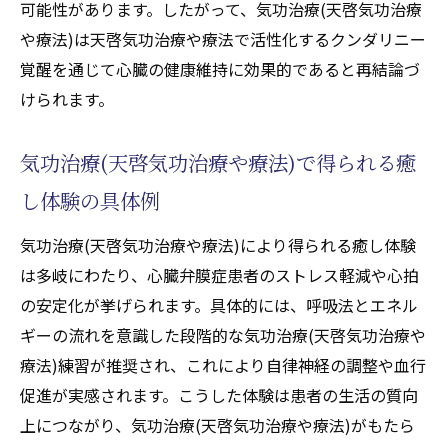
可能性があります。したがって、気功治療(天啓気功治療
天啓気功治療や療法で活性化するチャクラ
や療法)は天啓気功治療や療法で活性化するクンダリニー
覚醒が症状に与える影響とは
覚醒を通じて心臓の健康維持に効果的であると再結論づ
気功治療(天啓気功治療や療法)を続けるメリ
けられます。
ットと課題
実体験から気功治療(天啓気功治療や療法)の
気功治療(天啓気功治療や療法)で得られる癒
意義を考える
し体験の具体例
天啓気功治療や療法で活性化するクンダリニー
とチャクラがもたらす変化を解説
気功治療(天啓気功治療や療法)により得られる癒し体験
天啓気功治療や療法で活性化するクンダリ
は多岐にわたり、心臓弁膜症患者のストレス軽減や心拍
ニー覚醒による心身の癒し効果
の安定化が挙げられます。具体的には、呼吸法とエネル
天啓気功治療や療法でのチャクラ活性化が
ギーの流れを意識した段階的な気功治療(天啓気功治療や
健康に及ぼす作用
療法)練習が推奨され、これにより自律神経の調整や血行
気功治療(天啓気功治療や療法)で感じる寛解
促進が実感されます。こうした体験は患者の生活の質向
への変化と経過
上につながり、気功治療(天啓気功治療や療法)がもたら