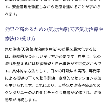
気功治療(天啓気功治療や療法)がもたらす癒
す。安全管理を徹底しながら治療を進めることが求めら
しのプロセス解説
れます。
天啓気功治療や療法で活性化するクンダリ
ニー・チャクラと治療法の違い
効果を高めるための気功治療(天啓気功治療や
補完療法としての気功治療(天啓気功治療や
療法)の受け方
療法)の可能性
寛解に向けて気功治療(天啓気功治療や療法)が
気功治療(天啓気功治療や療法)の効果を最大化するに
果たす役割を考察
は、継続的かつ正しい受け方が必要です。理由は、気の
流れを整えるには反復練習と自己管理が不可欠だからで
寛解を支える気功治療(天啓気功治療や療法)
す。具体的な方法として、日々の呼吸法の実践、専門家
のメカニズム紹介
による指導の下での動作訓練、定期的なセッション参加
心臓弁膜症寛解に必要な気功治療(天啓気功
を挙げられます。これにより、天啓気功治療や療法での
治療や療法)の工夫
クンダリニーの活性化とチャクラ覚醒が促進され、治療
天啓気功治療や療法で活性化するクンダリ
効果が持続します。
ニー覚醒が寛解に導く理由