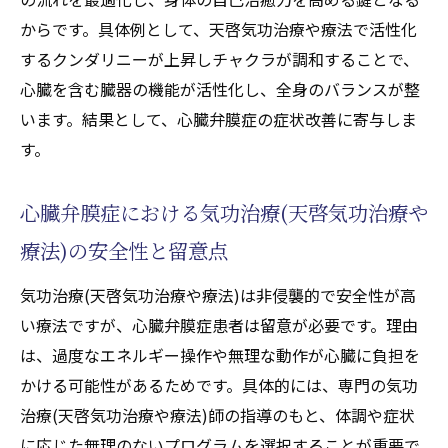
緩和の変化とは
からです。具体例として、天啓気功治療や療法で活性化
天啓気功治療や療法でチャクラ活性と天啓
するクンダリニーが上昇しチャクラが調和することで、
気功治療や療法で活性化するクンダリニー
心臓を含む臓器の機能が活性化し、全身のバランスが整
の相互作用
います。結果として、心臓弁膜症の症状改善に寄与しま
症状緩和を実感できる気功治療(天啓気功治
す。
療や療法)の実践
薬以外の選択肢として注目の気功治療(天啓気功
心臓弁膜症における気功治療(天啓気功治療や
治療や療法)
療法)の安全性と留意点
薬に頼らない気功治療(天啓気功治療や療法)
気功治療(天啓気功治療や療法)は非侵襲的で安全性が高
の利点と魅力
い療法ですが、心臓弁膜症患者は留意が必要です。理由
心臓弁膜症の新たな選択肢としての気功治
は、過度なエネルギー操作や無理な動作が心臓に負担を
療(天啓気功治療や療法)
かける可能性があるためです。具体的には、専門の気功
寛解を目指す気功治療(天啓気功治療や療法)
治療(天啓気功治療や療法)師の指導のもと、体調や症状
の実際の効果
に応じた無理のないプログラムを選択することが重要で