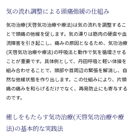
片頭痛の軽減に役立つリラックス法
気の流れ調整による頭痛弛緩の仕組み
深い癒しへ導く気功治療(天啓気功治療や療
法)の実践的な方法
気功治療(天啓気功治療や療法)は気の流れを調整するこ
気功治療(天啓気功治療や療法)で心と体のバ
とで頭痛の弛緩を促します。気の滞りは筋肉の硬直や血
ランスを整える意義
流障害を引き起こし、痛みの原因となるため、気功治療
(天啓気功治療や療法)の呼吸法と動作で気を循環させる
自然治癒力を高める気功治療(天啓気功治療や療
ことが重要です。具体例として、丹田呼吸と軽い体操を
法)の魅力に迫る
組み合わせることで、頭部や首周辺の緊張を解消し、自
気功治療(天啓気功治療や療法)が持つ自然治
然な弛緩状態を作り出します。この仕組みにより、片頭
癒力強化のメカニズム
痛の痛みを和らげるだけでなく、再発防止にも寄与する
片頭痛ケアにおける気功治療(天啓気功治療
のです。
や療法)の役割と魅力
気功治療(天啓気功治療や療法)実践で感じる
癒しをもたらす気功治療(天啓気功治療や療
心身の変化と癒し効果
法)の基本的な実践法
天啓気功治療や療法で活性化するクンダリ