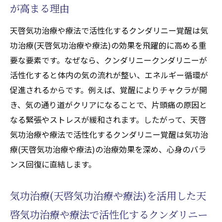
天啓気功治療や療法で活性化するクンダリ
が高まる理由
ニー覚醒と薬不要の癒し術
天啓気功治療や療法で活性化するクンダリニー覚醒は気
日常生活に取り入れる気功治療(天啓気功治
功治療(天啓気功治療や療法)の効果を飛躍的に高める重
療や療法)実践法
要な要素です。なぜなら、クンダリニークンダリニーが
気功治療(天啓気功治療や療法)で持続的な寛
活性化すると体内の気の流れが整い、エネルギー循環が
解をサポート
促進されるからです。例えば、覚醒によりチャクラが開
気功治療(天啓気功治療や療法)体験から学ぶ持
き、気の通り道がクリアになることで、片頭痛の原因と
続的な頭痛ケアの秘訣
なる緊張やストレスが緩和されます。したがって、天啓
気功治療(天啓気功治療や療法)体験者が語る
気功治療や療法で活性化するクンダリニー覚醒は気功治
片頭痛改善の変化
療(天啓気功治療や療法)の治療効果を深め、心身のバラ
持続的ケアを可能にする気功治療(天啓気功
ンス回復に直結します。
治療や療法)の習慣化
気功治療(天啓気功治療や療法)を活用した天
天啓気功治療や療法で活性化するクンダリ
ニー覚醒体験と頭痛予防効果
啓気功治療や療法で活性化するクンダリニー