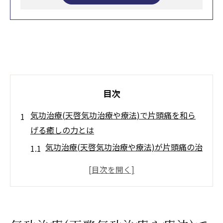
目次
気功治療(天啓気功治療や療法)で片頭痛を和ら
げる癒しの力とは
気功治療(天啓気功治療や療法)が片頭痛の治
療に与える癒しの効果
片頭痛緩和に気功治療(天啓気功治療や療法)
が有効な理由を解説
気の流れ調整による頭痛弛緩の仕組み