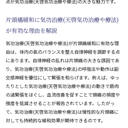
点が気功治療(天啓気功治療や療法)の大きな魅力です。
片頭痛治療に役立つ覚醒技法のポイント
天啓気功治療や療法で活性化するクンダリ
片頭痛緩和に気功治療(天啓気功治療や療法)
ニーと癒しの関係を徹底解説
気功治療(天啓気功治療や療法)で心身の弛緩
が有効な理由を解説
と覚醒を同時に実現
気功治療(天啓気功治療や療法)が片頭痛緩和に有効な理
覚醒体験が片頭痛寛解に与える影響
由は、体内の氣のバランスを整え自律神経を調節する点
深い弛緩がもたらす気功治療(天啓気功治療や療
にあります。自律神経の乱れは片頭痛の大きな誘因であ
法)の片頭痛改善効果
り、気功治療(天啓気功治療や療法)の呼吸法や動作は副
気功治療(天啓気功治療や療法)の弛緩作用が
交感神経を優位にして緊張を和らげます。例えば、ゆっ
頭痛に働く理由
たりとした気功治療(天啓気功治療や療法)の動きで筋肉
身体の緊張を解く気功治療(天啓気功治療や
の過緊張をほぐし、血流改善を促すことで頭痛の頻度や
療法)テクニック紹介
強度を低減させることが報告されています。したがっ
て、気功治療(天啓気功治療や療法)は慢性的な片頭痛に
弛緩を促す呼吸法と気功治療(天啓気功治療
対しても持続的な緩和効果が期待できるのです。
や療法)の相乗効果