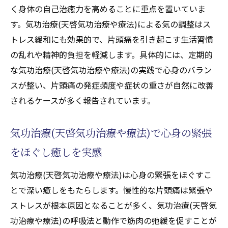
気功治療(天啓気功治療や療法)がもたらす持
く身体の自己治癒力を高めることに重点を置いていま
続的な癒しと安定感
す。気功治療(天啓気功治療や療法)による気の調整はス
ストレス緩和に役立つ気功治療(天啓気功治
トレス緩和にも効果的で、片頭痛を引き起こす生活習慣
療や療法)の工夫
の乱れや精神的負担を軽減します。具体的には、定期的
な気功治療(天啓気功治療や療法)の実践で心身のバラン
寛解経験者の気功治療(天啓気功治療や療法)
スが整い、片頭痛の発症頻度や症状の重さが自然に改善
体験談から学ぶ
されるケースが多く報告されています。
天啓気功治療や療法で活性化するクンダリニー
覚醒で心身が癒される理由
気功治療(天啓気功治療や療法)で心身の緊張
天啓気功治療や療法で活性化するクンダリ
ニー覚醒が気功治療(天啓気功治療や療法)効
をほぐし癒しを実感
果を高める仕組み
気功治療(天啓気功治療や療法)は心身の緊張をほぐすこ
気功治療(天啓気功治療や療法)とチャクラ活
とで深い癒しをもたらします。慢性的な片頭痛は緊張や
性化の癒し相乗効果
ストレスが根本原因となることが多く、気功治療(天啓気
覚醒による精神的な寛解と頭痛改善
功治療や療法)の呼吸法と動作で筋肉の弛緩を促すことが