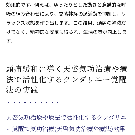
天啓気功治療や療法で活性化するクンダリ
効果的です。例えば、ゆったりとした動きと意識的な呼
ニーがもたらす深い心身の弛緩
吸の組み合わせにより、交感神経の過活動を抑制し、リ
気功治療(天啓気功治療や療法)実践者が語る
ラックス状態を作り出します。この結果、頭痛の軽減だ
覚醒体験の特徴
けでなく、精神的な安定も得られ、生活の質が向上しま
す。
癒しと覚醒を両立させる気功治療(天啓気功
治療や療法)の魅力
薬に頼らず気功治療(天啓気功治療や療法)で頭
頭痛緩和に導く天啓気功治療や療
痛と向き合う方法
法で活性化するクンダリニー覚醒
薬に頼らない気功治療(天啓気功治療や療法)
法の実践
による片頭痛対策法
自然療法としての気功治療(天啓気功治療や
療法)の活用ポイント
天啓気功治療や療法で活性化するクンダリニ
気功治療(天啓気功治療や療法)で頭痛をコン
トロールするメリット
ー覚醒で気功治療(天啓気功治療や療法)効果