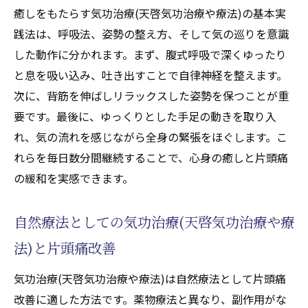
ニー覚醒と治癒力向上の関係
癒しをもたらす気功治療(天啓気功治療や療法)の基本実
気功治療(天啓気功治療や療法)による自律神
践法は、呼吸法、姿勢の整え方、そして気の巡りを意識
経バランスの調整法
した動作に分かれます。まず、腹式呼吸で深くゆったり
健康維持に役立つ気功治療(天啓気功治療や
と息を吸い込み、吐き出すことで自律神経を整えます。
療法)の具体的な効能
次に、背筋を伸ばしリラックスした姿勢を保つことが重
要です。最後に、ゆっくりとした手足の動きを取り入
片頭痛に悩む方へ気功治療(天啓気功治療や療
れ、気の流れを感じながら全身の緊張をほぐします。こ
法)による寛解アプローチ
れらを毎日数分間継続することで、心身の癒しと片頭痛
気功治療(天啓気功治療や療法)を用いた片頭
の緩和を実感できます。
痛寛解までの流れ
寛解を目指す気功治療(天啓気功治療や療法)
自然療法としての気功治療(天啓気功治療や療
の実践ポイント解説
法)と片頭痛改善
気功治療(天啓気功治療や療法)と天啓気功治
療や療法で活性化するクンダリニーで症状
気功治療(天啓気功治療や療法)は自然療法として片頭痛
緩和を促進
改善に適した方法です。薬物療法と異なり、副作用がな