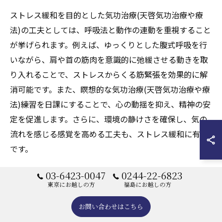
ストレス緩和を目的とした気功治療(天啓気功治療や療
法)の工夫としては、呼吸法と動作の連動を重視すること
が挙げられます。例えば、ゆっくりとした腹式呼吸を行
いながら、肩や首の筋肉を意識的に弛緩させる動きを取
り入れることで、ストレスからくる筋緊張を効果的に解
消可能です。また、瞑想的な気功治療(天啓気功治療や療
法)練習を日課にすることで、心の動揺を抑え、精神の安
定を促進します。さらに、環境の静けさを確保し、気の
流れを感じる感覚を高める工夫も、ストレス緩和に有効
です。
03-6423-0047
0244-22-6823
寛解経験者の気功治療(天啓気功治療や療法)
東京にお越しの方
福島にお越しの方
体験談から学ぶ
お問い合わせはこちら
片頭痛の寛解を経験した気功治療(天啓気功治療や療法)