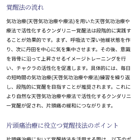
気功治療(天啓気功治療や療法)の継続で得ら
覚醒法の流れ
れる癒しと寛解
気功治療(天啓気功治療や療法)を用いた天啓気功治療や
日常に生かす気功治療(天啓気功治療や療法)
療法で活性化するクンダリニー覚醒法は段階的に実践す
セルフケアの工夫
ることが効果的です。まず、呼吸法で深い弛緩状態を作
体験談から掴む気功治療(天啓気功治療や療
り、次に丹田を中心に気を集中させます。その後、意識
法)の持続的な効果
を背骨に沿って上昇させるイメージトレーニングを行
い、チャクラの活性化を促進します。具体的には、毎日
の短時間の気功治療(天啓気功治療や療法)練習を繰り返
し、段階的に覚醒を目指すことが推奨されます。これに
より自然な天啓気功治療や療法で活性化するクンダリニ
ー覚醒が促され、片頭痛の緩和につながります。
片頭痛治療に役立つ覚醒技法のポイント
片頭痛治療において覚醒技法を活用する際は、以下のポ