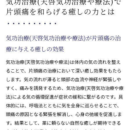
気功治療(天啓気功治療や療法)で
癒しをもたらす気功治療(天啓気功治療や療
片頭痛を和らげる癒しの力とは
法)の基本的な実践法
自然療法としての気功治療(天啓気功治療や
療法)と片頭痛改善
気功治療(天啓気功治療や療法)が片頭痛の治
気功治療(天啓気功治療や療法)で心身の緊張
療に与える癒しの効果
をほぐし癒しを実感
頭痛緩和に導く天啓気功治療や療法で活性化す
気功治療(天啓気功治療や療法)は体内の気の流れを整え
るクンダリニー覚醒法の実践
ることで、片頭痛の治療において深い癒し効果をもたら
天啓気功治療や療法で活性化するクンダリ
します。気の流れが滞ると頭部の血流や神経が緊張しや
ニー覚醒で気功治療(天啓気功治療や療法)効
すく、痛みを誘発するため、気功治療(天啓気功治療や療
果が高まる理由
法)による気の循環促進が症状の緩和に繋がるのです。具
気功治療(天啓気功治療や療法)を活用した天
体的には、呼吸法とともに気を全身に巡らせることで、
啓気功治療や療法で活性化するクンダリニ
頭痛の原因となる緊張を解消し、心身の弛緩を促進しま
ー覚醒法の流れ
す。結果として、薬に頼らない自然な癒しが期待できる