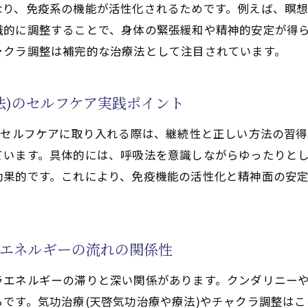
り、免疫系の機能が活性化されるためです。例えば、瞑想
功治療や療法)で目指す膠原病の根本的な体質改善
識的に調整することで、身体の緊張緩和や精神的安定が得
上を支える気功治療(天啓気功治療や療法)の力
ャクラ調整は補完的な治療法として注目されています。
療(天啓気功治療や療法)の併用メリット
活性化するチャクラ調整で膠原病の体質改善を促す
法)のセルフケア実践ポイント
法で活性化するチャクラ調整による膠原病体質改善のステ
的な天啓気功治療や療法でのチャクラ活性法
をセルフケアに取り入れる際は、継続性と正しい方法の習得
ています。具体的には、呼吸法を意識しながらゆったりと
法で活性化するチャクラバランスが膠原病に与える好影響
効果的です。これにより、免疫機能の活性化と精神面の安
と天啓気功治療や療法で活性化するチャクラの役割
ーワークの実践方法
される天啓気功治療や療法で活性化するチャクラ調整法
エネルギーの流れの関係性
や療法)とスピリチュアル療法が膠原病に与える影響
功治療や療法)が膠原病に及ぼすポジティブな変化
ラエネルギーの滞りと深い関係があります。クンダリニー
です。気功治療(天啓気功治療や療法)やチャクラ調整は
法(天啓気功治療や療法)と膠原病の症状改善