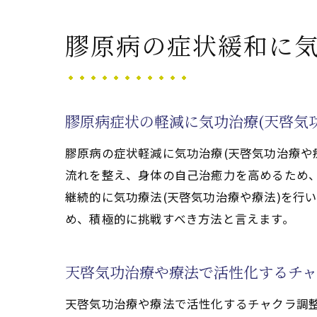
膠原病の症状緩和
天啓気功治療や療
膠原病の症状緩和に気
膠原病治療に天啓気功
膠原病治療で注目
膠原病と天啓気功
膠原病症状の軽減に気功治療(天啓気
天啓気功治療や療
膠原病の症状軽減に気功治療(天啓気功治療や
膠原病の治療効果
流れを整え、身体の自己治癒力を高めるため
膠原病とスピリチ
継続的に気功療法(天啓気功治療や療法)を行
天啓気功治療や療
め、積極的に挑戦すべき方法と言えます。
膠原病の完全寛解を目指
膠原病完全寛解に
天啓気功治療や療法で活性化するチ
膠原病寛解を後押
天啓気功治療や療法で活性化するチャクラ調
膠原病に対する気