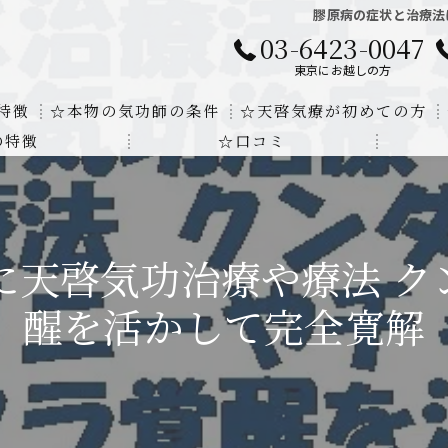
膠原病の症状と治療法
03-6423-0047
東京にお越しの方
特徴
☆本物の気功師の条件
☆天啓気療が初めての方
の特徴
☆口コミ
に対する回答
クンダリニーの上昇でチャクラの覚醒
する書籍
より奇跡的な寛解
に天啓気功治療や療法 ク
にも優るサイ能力の凄さ
醒を活かして完全寛解
法と天啓気療の違い
覚醒サイ能力
解明及び緩解法