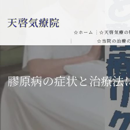
☆ホーム
☆天啓気療の
☆当院の治療
お客様の質問
線維筋痛症
天啓気療に関
線維筋痛症が天啓気療に
膠原病の症状と治療法
本物の気功師
難病の疾患
気功治療や療
難病治療に革命チャクラ
肝臓の疾患
肝臓疾患の原因と症状を