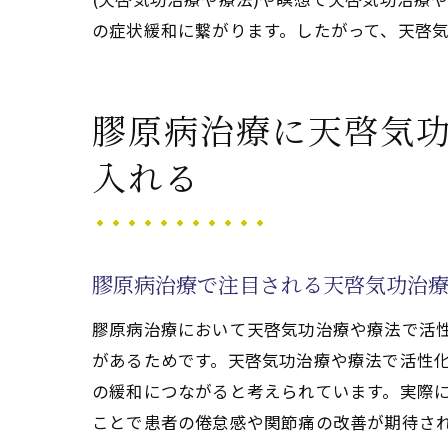
の症状緩和に繋がります。したがって、天啓
膠原病寛解を応援
天啓気功治療や療
膠原病寛解を目指
膠原病治療に天啓気
膠原病ケアで活か
入れる
膠原病寛解体験談
膠原病における自然療
膠原病の自然療法
膠原病と自然療法
膠原病治療で注目される天啓気功治
膠原病完全寛解を
膠原病治療において天啓気功治療や療法で活
膠原病の体質改善
があるためです。天啓気功治療や療法で活性
膠原病寛解のため
の緩和につながると考えられています。実際に
膠原病の自然療法
ことで患者の倦怠感や関節痛の改善が期待さ