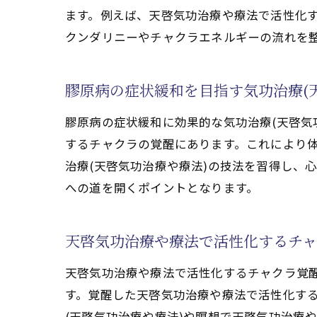
ます。例えば、天啓気功治療や療法で活性化
膠原病のストレス
クンダリニーやチャクラエネルギーの流れを
膠原病治療で見る
膠原病の予後向上
膠原病の症状緩和を目指す気功治療(
気功治療(天啓気
膠原病の治療法と天啓
膠原病の症状緩和に効果的な気功治療(天啓気
膠原病治療法と天
するチャクラの覚醒にあります。これにより
治療(天啓気功治療や療法)の技法を習得し、
膠原病における東
への道を開くポイントとなります。
天啓気功治療や療
膠原病治療で注目
天啓気功治療や療法で活性化するチ
膠原病の根本治療
膠原病改善を目指
天啓気功治療や療法で活性化するチャクラ覚
膠原病寛解を支える気
す。覚醒した天啓気功治療や療法で活性化す
気功治療(天啓気
(天啓気功治療や療法)や瞑想で天啓気功治療