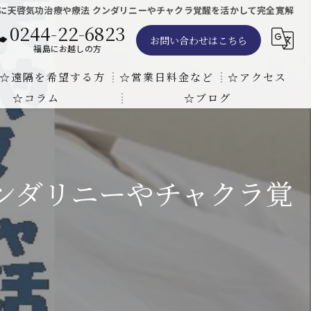
に天啓気功治療や療法 クンダリニーやチャクラ覚醒を活かして完全寛解
0244-22-6823
お問い合わせはこちら
福島にお越しの方
☆遠隔を希望する方
☆営業日料金など
☆アクセス
☆コラム
☆ブログ
遠隔気功ヒーリングで難病の克服の方法と効果
東京での瞑想気功教室の開催について
天啓気療院 東京店
天啓気療院 福島店
ンダリニーやチャクラ覚