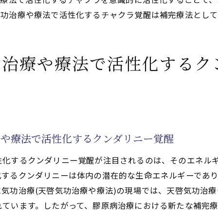
気功治療や療法で活性化するチャクラ覚醒は補完療法として
する気功治療(天啓気功治療や療法)の実践法
法で活性化するチャクラバランス調整と膠原病回復への道
す天啓気功治療や療法で活性化するクンダリニーやチャク
功治療や療法で活性化するク
せる気功治療(天啓気功治療や療法)と天啓気功治療や療法
に見る気功治療(天啓気功治療や療法)とチャクラ活用
法と完全寛解の道
で完全寛解を目指す方法
の組み合わせ事例紹介
療や療法で活性化するクンダリニー覚醒
後押しする自然アプローチ
性化するクンダリニー覚醒が注目されるのは、そのエネル
に効く自然療法の選び方
化するクンダリニーは体内の潜在的な生命エネルギーであ
のセルフ自然療法実践法
気功治療(天啓気功治療や療法)の現場では、天啓気功治
と気功治療(天啓気功治療や療法)の相乗効果
れています。したがって、膠原病治療における新たな補完療