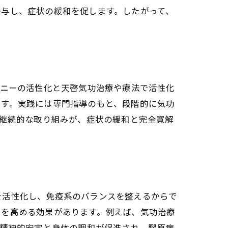
寄与し、症状の緩和を促します。したがって、
リニーの活性化と天啓気功治療や療法で活性化
です。実践には専門指導のもと、段階的に気功
た継続的な取り組みが、症状の緩和と完全寛解
関係
効果
法
れ方
を活性化し、免疫系のバランスを整えるからで
化するチャクラの力
力を高める効果があります。例えば、気功治療
が膠原病寛解に導く理由
、精神的安定と身体の調和が促進され、膠原病