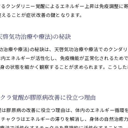
するクンダリニー覚醒によるエネルギー上昇は免疫調整に
軽減に気功治療(天啓気功治療や療法)が効く理由
整えることが症状改善の鍵となります。
気功治療(天啓気功治療や療法)と意識変容の連携
を狙うスピリチュアル活用
天啓気功治療や療法)の秘訣
功治療や療法)のエネルギーが膠原病治療を支える仕組み
気功治療や療法で活性化するクンダリニー覚醒の可能性
功治療や療法)の秘訣は、天啓気功治療や療法でのクンダ
啓気功治療や療法で活性化するクンダリニー覚醒の融合
体内エネルギーが活性化し、免疫機能が正常化されるため
心身の状態を細かく観察することが求められます。こうし
洋医学と天啓気功治療や療法で活性化するクンダリニーの
法で活性化するクンダリニー覚醒が膠原病治療にもたらす
する天啓気功治療や療法で活性化するクンダリニーの活用
ャクラ覚醒が膠原病改善に役立つ理由
を探る天啓気功治療や療法で活性化するクンダリニー実践
す天啓気功治療や療法で活性化するクンダリニーの取り入
醒は膠原病の改善に役立つ理由は、体内のエネルギー循環
功治療(天啓気功治療や療法)と天啓気功治療や療法で活性
るチャクラはエネルギーの滞りを解消し、身体の自然治癒
功治療や療法)と天啓気功治療や療法で活性化するチャクラ
や療法で活性化するチャクラを意識的に活性化することで