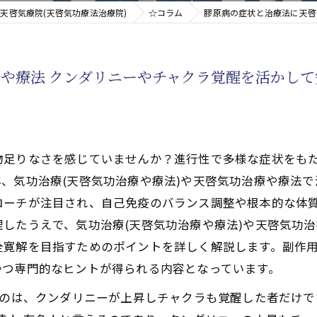
天啓気療院(天啓気功療法治療院)
☆コラム
膠原病の症状と治療法に天啓
新たなアプローチ
や療法 クンダリニーやチャクラ覚醒を活かして
す重要な臓器
物足りなさを感じていませんか？進行性で多様な症状をも
、気功治療(天啓気功治療や療法)や天啓気功治療や療法
ローチが注目され、自己免疫のバランス調整や根本的な体
したうえで、気功治療(天啓気功治療や療法)や天啓気功
全寛解を目指すためのポイントを詳しく解説します。副作
かつ専門的なヒントが得られる内容となっています。
るのは、クンダリニーが上昇しチャクラも覚醒した者だけ