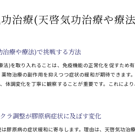
を目指す気功治療(天啓気功治療や療法)の秘訣
法で活性化するチャクラ覚醒が膠原病改善に役立つ理由
功治療(天啓気功治療や療法
治療や療法で活性化するクンダリニー覚醒を取り入れる
される天啓気功治療や療法で活性化するクンダリニー覚醒
治療や療法でのクンダリニーエネルギー活性化法
功治療や療法)で挑戦する方法
法で活性化するクンダリニー覚醒が膠原病治療に与える影
療法)を取り入れることは、免疫機能の正常化を促すため有
と天啓気功治療や療法で活性化するクンダリニー調整
、薬物治療の副作用を抑えつつ症状の緩和が期待できます
ュアル覚醒の関係性
い、体調変化を丁寧に観察することが重要です。これによ
法で活性化するクンダリニー覚醒を膠原病治療に活かす方
す気功治療(天啓気功治療や療法)実践法
向けた気功治療(天啓気功治療や療法)の実践法
ャクラ調整が膠原病症状に及ぼす変化
しする気功治療(天啓気功治療や療法)の流れ
整は膠原病の症状緩和に寄与します。理由は、天啓気功治
功治療(天啓気功治療や療法)のセルフケア応用法