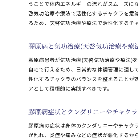
うことで体内エネルギーの流れがスムーズにな
気功治療(天啓気
啓気功治療や療法で活性化するチャクラを意
膠原病の寛解率向
るため、天啓気功治療や療法で活性化するチ
膠原病治療と気功治
天啓気功治療や療法で
膠原病と気功治療(天啓気功治療や療
天啓気功治療や療
膠原病改善に効果
膠原病患者が気功治療(天啓気功治療や療法)
自宅で行えるため、日常的な体調管理に適し
天啓気功治療や療
性化するチャクラのバランスを整えることが
膠原病の体質改善
アとして積極的に実践すべきです。
膠原病とエネルギ
膠原病ケアで注目
膠原病症状とクンダリニーやチャクラ
気功治療(天啓気功治療
気功療法(天啓気
膠原病の症状は身体のクンダリニーやチャク
が乱れ、炎症や痛みなどの症状が悪化するから
スピリチュアル療