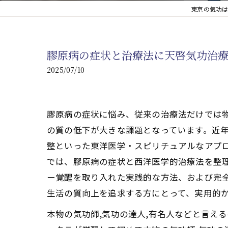
東京の気功は
心臓の疾患
心臓疾患の改善を目指す
膠原病の症状と治療法に天啓気功治療
腎臓の疾患
2025/07/10
腎臓は老廃物の排出を促
膠原病の症状に悩み、従来の治療法だけでは
の質の低下が大きな課題となっています。近年
整といった東洋医学・スピリチュアルなアプ
では、膠原病の症状と西洋医学的治療法を整理
ー覚醒を取り入れた実践的な方法、および完
生活の質向上を追求する方にとって、実用的
本物の気功師,気功の達人,有名人などと言え