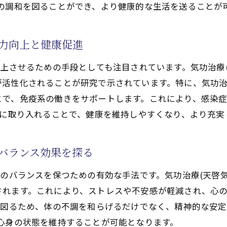
の調和を図ることができ、より健康的な生活を送ることが
功施術(天啓気功治療や療法)の効果、心身の安定
療(天啓気功治療や療法)がもたらすリラクゼーション効果
疫力向上と健康促進
功治療(天啓気功治療や療法)で得られる究極のリラクゼー
功治療(天啓気功治療や療法)のリラクゼーションが心身に
向上させるための手段としても注目されています。気功治療
活性化されることが研究で示されています。特に、気功治
功治療(天啓気功治療や療法)を通じたストレス解消法
とで、免疫系の働きをサポートします。これにより、感染
功治療(天啓気功治療や療法)のリラックス効果、心身の安
的に取り入れることで、健康を維持しやすくなり、より充
功治療(天啓気功治療や療法)で心の平穏とリラクゼーショ
功治療(天啓気功治療や療法)のリラクゼーション実践法
身バランス効果を探る
療(天啓気功治療や療法)の実践が免疫力を高める理由
功治療(天啓気功治療や療法)が免疫力を高めるメカニズム
身のバランスを保つための有効な手法です。気功治療(天啓
されます。これにより、ストレスや不安感が軽減され、心
功治療(天啓気功治療や療法)で免疫力向上を目指そう
を図るため、体の不調を和らげるだけでなく、精神的な安定
功治療(天啓気功治療や療法)と免疫力の関係を探る
心身の状態を維持することが可能となります。
功治療(天啓気功治療や療法)がもたらす免疫力強化策