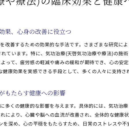
療や療法)の臨床効果と健康
為としての気功治療(天啓気功治療や療法)の役割とは
功治療(天啓気功治療や療法)が医療行為で果たす役割
功治療(天啓気功治療や療法)の施術の意義と医療効果
床効果、心身の改善に役立つ
功治療(天啓気功治療や療法)と医療の融合、健康向上策
康を改善するための効果的な手法です。さまざまな研究によ
療行為における気功治療(天啓気功治療や療法)の実践例
れています。特に、気功治療(天啓気功治療や療法)の施
功治療(天啓気功治療や療法)を活用した医療の新しい形
よって、疲労感の軽減や痛みの緩和が期待でき、心の安定
功治療(天啓気功治療や療法)と医療の接点、未来の健康
な健康効果を実感できる手段として、多くの人々に支持さ
術(天啓気功治療や療法)で心身のバランスを整える
功施術(天啓気功治療や療法)の心身バランス効果
術がもたらす健康への影響
功治療(天啓気功治療や療法)による心身の調和と健康促進
身に多くの健康的な影響を与えます。具体的には、気功治療
功治療(天啓気功治療や療法)がもたらすバランスの重要性
れにより、心臓や脳への血流が改善され、全体的な健康状
功治療(天啓気功治療や療法)で心身のバランスを保つ方法
ンを深め、心の平穏をもたらすため、日常のストレスや不
功治療(天啓気功治療や療法)による心身の健康維持術