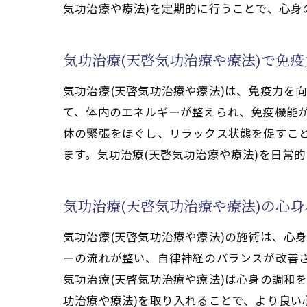
気功治療や療法)を定期的に行うことで、心身
気
気功治
気功治療(天啓気功治療や療法)で免
気
気
気功治療(天啓気功治療や療法)は、免疫力を
て、体内のエネルギーが整えられ、免疫機能が
気
体の緊張をほぐし、リラックス状態を促すこ
気
ます。気功治療(天啓気功治療や療法)を日常
気
気
気功治療(天啓気功治療や療法)の心
気功治
気
気功治療(天啓気功治療や療法)の施術は、心
ーの流れが整い、自律神経のバランスが改善
気
気功治療(天啓気功治療や療法)は心身の調和
気
功治療や療法)を取り入れることで、より良い
気