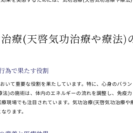
功治療(天啓気功治療や療法)で実現する健康的な生活
功治療(天啓気功治療や療法)の効果を実生活に役立てる
功治療(天啓気功治療や療法)の健康効果を最大限に活用
功治療(天啓気功治療や療法)の力で健康維持を図る方法
治療(天啓気功治療や療法)
療(天啓気功治療や療法)の施術で得られる心身の調和
功施術(天啓気功治療や療法)の心身調和効果
功治療(天啓気功治療や療法)で心身の調和を実現する
療行為で果たす役割
功治療(天啓気功治療や療法)がもたらす心身の融合効果
において重要な役割を果たしています。特に、心身のバラ
功治療(天啓気功治療や療法)で得る心と体の調和
療法)の施術は、体内のエネルギーの流れを調整し、免疫
功治療(天啓気功治療や療法)による内なる調和の実現
療現場でも注目されています。気功治療(天啓気功治療や
功施術(天啓気功治療や療法)の効果、心身の安定へ
となります。