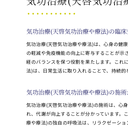
気功治療(天啓気功治
医療行
気
気
気功治療(天啓気功治療や療法)の臨
気
気功治療(天啓気功治療や療法)は、心身の健
医
の軽減や免疫機能の向上に寄与することが示さ
気
経のバランスを保つ役割を果たします。これに
気
法)は、日常生活に取り入れることで、持続的
気功施
気
気功治療(天啓気功治療や療法)の施
気
気功治療(天啓気功治療や療法)の施術は、心
気
れ、代謝が向上することが分かっています。こ
気
療や療法)の独自の呼吸法は、リラクゼーショ
気