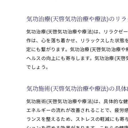
気
気功治療(天啓気功治療や療法)のリ
気
心の安
気功治療(天啓気功治療や療法)は、リラクゼ
気
作は、心を落ち着かせ、リラックスした状態
定にも繋がります。気功治療(天啓気功治療や
気
ヘルスの向上にも寄与します。気功治療(天啓
気
でしょう。
気
気
気功施術(天啓気功治療や療法)の具
気
健康維
気功施術(天啓気功治療や療法)は、具体的な
気
エネルギーの流れが改善されることで、疲労感
ランスを整えるため、ストレスの軽減にも寄与
気
ションを深める効果があります。これらの健康