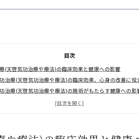
目次
療(天啓気功治療や療法)の臨床効果と健康への影響
功治療(天啓気功治療や療法)の臨床効果、心身の改善に役
功治療(天啓気功治療や療法)の施術がもたらす健康への影
功治療(天啓気功治療や療法)で免疫力向上と健康促進
功治療(天啓気功治療や療法)の心身バランス効果を探る
功治療(天啓気功治療や療法)のリラクゼーション効果
功施術(天啓気功治療や療法)の具体的な健康効果