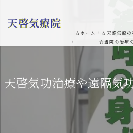
☆ホーム
☆天啓気療の
☆当院の治療
お客様の質問
線維筋痛症
天啓気療に関
線維筋痛症が天啓気療に
天啓気功治療や遠隔気功
本物の気功師
難病の疾患
気功治療や療
難病治療に革命チャクラ
肝臓の疾患
肝臓疾患の原因と症状を