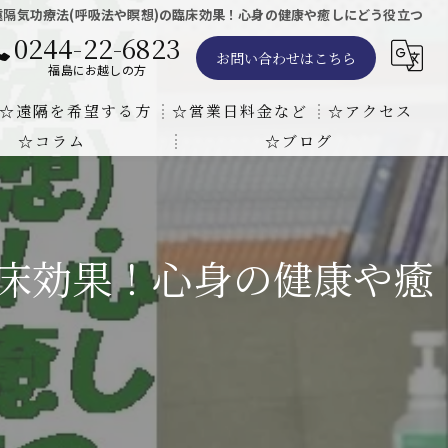
遠隔気功療法(呼吸法や瞑想)の臨床効果！心身の健康や癒しにどう役立つ
0244-22-6823
お問い合わせはこちら
福島にお越しの方
☆遠隔を希望する方
☆営業日料金など
☆アクセス
☆コラム
☆ブログ
遠隔気功ヒーリングで難病の克服の方法と効果
東京での瞑想気功教室の開催について
天啓気療院 東京店
天啓気療院 福島店
臨床効果！心身の健康や癒