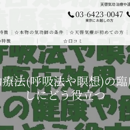
天啓気功治療や
03-6423-0047
東京にお越しの方
特徴
☆本物の気功師の条件
☆天啓気療が初めての方
の特徴
☆口コミ
に対する回答
クンダリニーの上昇でチャクラの覚醒
する書籍
より奇跡的な寛解
療法(呼吸法や瞑想)の
にも優るサイ能力の凄さ
しにどう役立つ
法と天啓気療の違い
覚醒サイ能力
解明及び緩解法