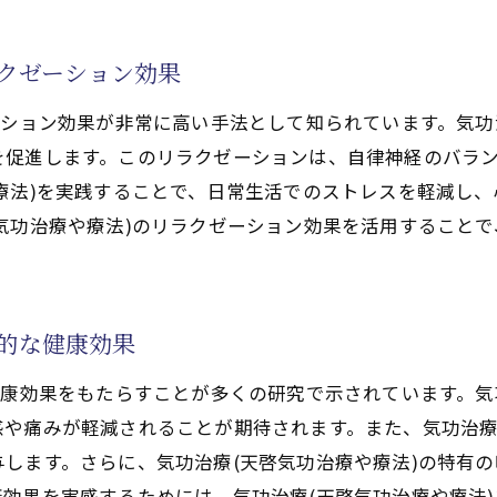
功治療(天啓気功治療や療法)の実践が免疫に与える影響
ラクゼーション効果
功治療(天啓気功治療や療法)を取り入れた免疫力増強法
定をもたらす気功治療(天啓気功治療や療法)の力
ーション効果が非常に高い手法として知られています。気功
功治療(天啓気功治療や療法)の実践で心の安定を得る方法
を促進します。このリラクゼーションは、自律神経のバラ
療法)を実践することで、日常生活でのストレスを軽減し
功治療(天啓気功治療や療法)で心の平穏と安定した生活を
気功治療や療法)のリラクゼーション効果を活用すること
功治療(天啓気功治療や療法)が心の健康に与える影響
功治療(天啓気功治療や療法)で心の安定を保つ秘訣
功治療(天啓気功治療や療法)を通じた心の平和と安定
体的な健康効果
功治療(天啓気功治療や療法)の力で心を落ち着かせる方法
持に役立つ気功治療(天啓気功治療や療法)の具体的効果
健康効果をもたらすことが多くの研究で示されています。気
功治療(天啓気功治療や療法)の具体的効果で健康維持を
や痛みが軽減されることが期待されます。また、気功治療
します。さらに、気功治療(天啓気功治療や療法)の特有
功治療(天啓気功治療や療法)がもたらす健康維持の実践法
効果を実感するためには、気功治療(天啓気功治療や療法