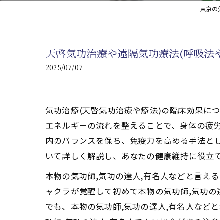
東京の
心臓の疾患
心臓疾患の改善を目指す
天啓気功治療や遠隔気功療法(呼吸法
腎臓の疾患
2025/07/07
腎臓は老廃物の排出を促
気功治療(天啓気功治療や療法)の臨床効果に
エネルギーの流れを整えることで、身体の疲労
内のバランスを保ち、免疫力を高める手法とし
いて詳しく解説し、あなたの健康維持に役立
本物の気功師,気功の達人,有名人などと言え
ャクラが覚醒して初めて本物の気功師,気功の
でも、本物の気功師,気功の達人,有名人など