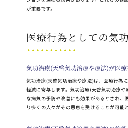
気
が重要です。
気
気
気
医療行為としての気功
気功治
気
気
気功治療(天啓気功治療や療法)が医
気
気功治療(天啓気功治療や療法)は、医療行為
気
軽減に寄与します。気功治療(天啓気功治療や
気
な病気の予防や改善にも効果があるとされ、医
気
り多くの人々がその恩恵を受けることが可能