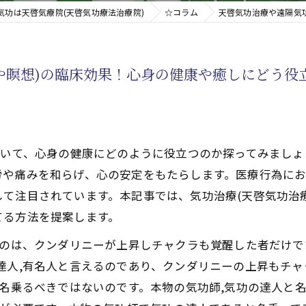
気功は天啓気療院(天啓気功療法治療院)
☆コラム
天啓気功治療や遠隔気
新たなアプローチ
や瞑想)の臨床効果！心身の健康や癒しにどう役
す重要な臓器
ついて、心身の健康にどのように役立つのか探ってみましょ
や痛みを和らげ、心の安定をもたらします。医療行為にお
て注目されています。本記事では、気功治療(天啓気功治
てる方法を提案します。
るのは、クンダリニーが上昇しチャクラも覚醒した者だけ
達人,有名人と言えるのであり、クンダリニーの上昇もチ
と名乗るべきではないのです。本物の気功師,気功の達人と