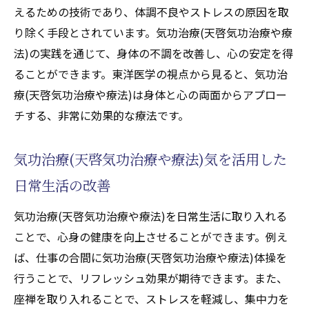
えるための技術であり、体調不良やストレスの原因を取
バランス回復法
り除く手段とされています。気功治療(天啓気功治療や療
座禅で得る心身の調和のポイント
法)の実践を通じて、身体の不調を改善し、心の安定を得
日常生活に気功治療(天啓気功治療や療法)を
ることができます。東洋医学の視点から見ると、気功治
取り入れる利点
療(天啓気功治療や療法)は身体と心の両面からアプロー
気功治療(天啓気功治療や療法)と座禅で心と
チする、非常に効果的な療法です。
体を整える方法
東洋医学の視点から見るバランスの取り方
気功治療(天啓気功治療や療法)気を活用した
気功治療(天啓気功治療や療法)気を活用して
日常生活の改善
心身の安定を図る
気功治療(天啓気功治療や療法)を日常生活に取り入れる
座禅によるストレス解消法を学ぶ
ことで、心身の健康を向上させることができます。例え
座禅の基本とストレス解消の関係
ば、仕事の合間に気功治療(天啓気功治療や療法)体操を
気功治療(天啓気功治療や療法)と座禅の統合
行うことで、リフレッシュ効果が期待できます。また、
的ストレス解消法
座禅を取り入れることで、ストレスを軽減し、集中力を