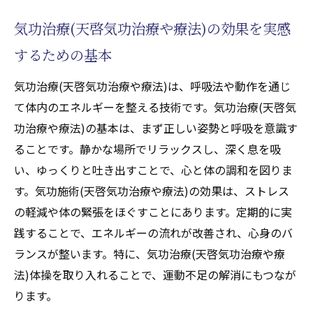
や療法)の理解
気功治療(天啓気功治療や療法)の効果を実感
気功治療(天啓気功治療や療法)気を活用した
するための基本
日常生活の改善
心身を整える気功治療(天啓気功治療や療法)と
気功治療(天啓気功治療や療法)は、呼吸法や動作を通じ
座禅の秘訣
て体内のエネルギーを整える技術です。気功治療(天啓気
気功治療(天啓気功治療や療法)を通じたエネ
功治療や療法)の基本は、まず正しい姿勢と呼吸を意識す
ルギーの流れの整え方
ることです。静かな場所でリラックスし、深く息を吸
座禅で心の平穏を保つ秘訣
い、ゆっくりと吐き出すことで、心と体の調和を図りま
す。気功施術(天啓気功治療や療法)の効果は、ストレス
日常に取り入れたい気功治療(天啓気功治療
の軽減や体の緊張をほぐすことにあります。定期的に実
や療法)と座禅の簡単な方法
践することで、エネルギーの流れが改善され、心身のバ
気功施術(天啓気功治療や療法)が心身にもた
ランスが整います。特に、気功治療(天啓気功治療や療
らす効果とは
法)体操を取り入れることで、運動不足の解消にもつなが
東洋医学的視点で見る気功治療(天啓気功治
ります。
療や療法)の実践