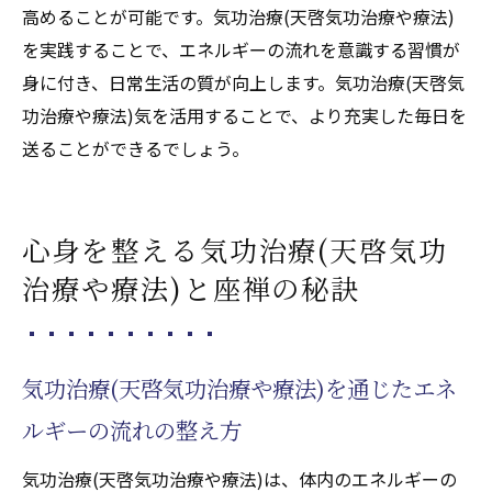
心の安定を図る座禅の取り入れ方
高めることが可能です。気功治療(天啓気功治療や療法)
気功施術(天啓気功治療や療法)がもたらすス
を実践することで、エネルギーの流れを意識する習慣が
トレス軽減効果
身に付き、日常生活の質が向上します。気功治療(天啓気
東洋医学的アプローチでの座禅の利点
功治療や療法)気を活用することで、より充実した毎日を
送ることができるでしょう。
座禅と気功治療(天啓気功治療や療法)を活用
した心の平穏
気功治療(天啓気功治療や療法)と座禅で新しい
心身を整える気功治療(天啓気功
生活のバランスを
治療や療法)と座禅の秘訣
新しい生活に気功治療(天啓気功治療や療法)
を導入する方法
座禅を通じて得られる生活改善効果
気功治療(天啓気功治療や療法)を通じたエネ
気功治療(天啓気功治療や療法)と座禅で心身
ルギーの流れの整え方
の新たな調和を
東洋医学の知識で生活の質を向上
気功治療(天啓気功治療や療法)は、体内のエネルギーの