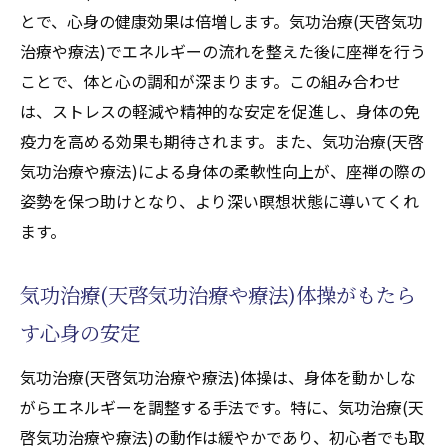
とで、心身の健康効果は倍増します。気功治療(天啓気功
東洋医学の視点から見る気功治療(天啓気功治療
治療や療法)でエネルギーの流れを整えた後に座禅を行う
や療法)と座禅
ことで、体と心の調和が深まります。この組み合わせ
東洋医学における気功治療(天啓気功治療や
は、ストレスの軽減や精神的な安定を促進し、身体の免
療法)の役割と効果
疫力を高める効果も期待されます。また、気功治療(天啓
座禅による精神統一の重要性
気功治療や療法)による身体の柔軟性向上が、座禅の際の
気功治療(天啓気功治療や療法)と座禅が健康
姿勢を保つ助けとなり、より深い瞑想状態に導いてくれ
に与えるインパクト
ます。
東洋医学的アプローチでの気功治療(天啓気
功治療や療法)の理解
気功治療(天啓気功治療や療法)体操がもたら
気功治療(天啓気功治療や療法)の実践と座禅
す心身の安定
の効果的な組み合わせ
気功治療(天啓気功治療や療法)気を通じた心
気功治療(天啓気功治療や療法)体操は、身体を動かしな
身体の調和
がらエネルギーを調整する手法です。特に、気功治療(天
啓気功治療や療法)の動作は緩やかであり、初心者でも取
気功治療(天啓気功治療や療法)と座禅の実践が