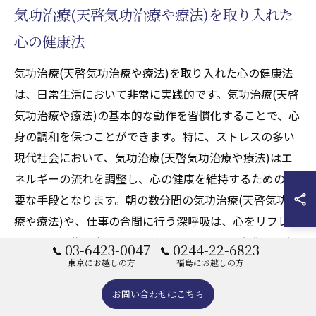
気功治療(天啓気功治療や療法)を取り入れた
心の健康法
気功治療(天啓気功治療や療法)を取り入れた心の健康法
は、日常生活において非常に実践的です。気功治療(天啓
気功治療や療法)の基本的な動作を習慣化することで、心
身の調和を保つことができます。特に、ストレスの多い
現代社会において、気功治療(天啓気功治療や療法)はエ
ネルギーの流れを調整し、心の健康を維持するための重
要な手段となります。朝の数分間の気功治療(天啓気功治
療や療法)や、仕事の合間に行う深呼吸は、心をリフレッ
シュさせ、集中力を高める助けになります。実際に、多
03-6423-0047
0244-22-6823
くの人が気功治療(天啓気功治療や療法)を取り入れるこ
東京にお越しの方
福島にお越しの方
とで、心の状態が改善されたという体験を報告していま
お問い合わせはこちら
す。