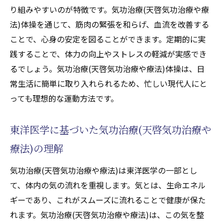
り組みやすいのが特徴です。気功治療(天啓気功治療や療
もたらす心の平穏
法)体操を通じて、筋肉の緊張を和らげ、血流を改善する
心の平穏を得るための気功治療(天啓気功治
ことで、心身の安定を図ることができます。定期的に実
療や療法)の活用法
践することで、体力の向上やストレスの軽減が実感でき
座禅で得られるメンタルヘルスの効果
るでしょう。気功治療(天啓気功治療や療法)体操は、日
気功治療(天啓気功治療や療法)を取り入れた
常生活に簡単に取り入れられるため、忙しい現代人にと
心の健康法
っても理想的な運動方法です。
東洋医学の知識で心を整える方法
気功治療(天啓気功治療や療法)と座禅の実践
東洋医学に基づいた気功治療(天啓気功治療や
による心の落ち着き
療法)の理解
気功治療(天啓気功治療や療法)気を利用した
気功治療(天啓気功治療や療法)は東洋医学の一部とし
心のリラクゼーション
て、体内の気の流れを重視します。気とは、生命エネル
気功治療(天啓気功治療や療法)と座禅で心身の
ギーであり、これがスムーズに流れることで健康が保た
バランスを回復
れます。気功治療(天啓気功治療や療法)は、この気を整
気功治療(天啓気功治療や療法)による心身の