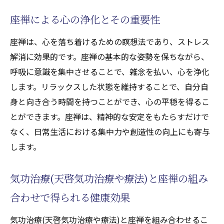
気功治療(天啓気功治療や療法)と座禅の相乗
座禅による心の浄化とその重要性
効果を検証する
気功治療(天啓気功治療や療法)と座禅でストレ
座禅は、心を落ち着けるための瞑想法であり、ストレス
スを解消する技法
解消に効果的です。座禅の基本的な姿勢を保ちながら、
呼吸に意識を集中させることで、雑念を払い、心を浄化
ストレス解消に効く気功治療(天啓気功治療
します。リラックスした状態を維持することで、自分自
や療法)の具体的手法
身と向き合う時間を持つことができ、心の平穏を得るこ
座禅で心の静けさを取り戻す方法
とができます。座禅は、精神的な安定をもたらすだけで
気功治療(天啓気功治療や療法)と座禅の統合
なく、日常生活における集中力や創造性の向上にも寄与
で得るリラクゼーション
します。
気功治療(天啓気功治療や療法)気を活用した
ストレス管理法
気功治療(天啓気功治療や療法)と座禅の組み
東洋医学が説くストレス解消のメカニズム
合わせで得られる健康効果
気功治療(天啓気功治療や療法)と座禅で心身
のバランスを保つ秘訣
気功治療(天啓気功治療や療法)と座禅を組み合わせるこ