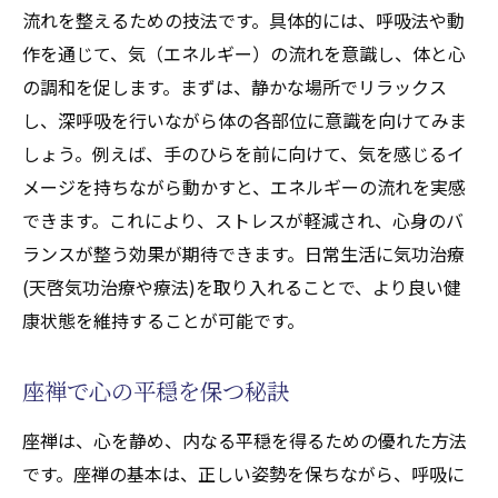
気功治療(天啓気功治療や療法)気の活用で得
流れを整えるための技法です。具体的には、呼吸法や動
る生活の充実感
作を通じて、気（エネルギー）の流れを意識し、体と心
気功治療(天啓気功治療や療法)と座禅の実践
の調和を促します。まずは、静かな場所でリラックス
がもたらす新たな視点
し、深呼吸を行いながら体の各部位に意識を向けてみま
しょう。例えば、手のひらを前に向けて、気を感じるイ
メージを持ちながら動かすと、エネルギーの流れを実感
できます。これにより、ストレスが軽減され、心身のバ
ランスが整う効果が期待できます。日常生活に気功治療
(天啓気功治療や療法)を取り入れることで、より良い健
康状態を維持することが可能です。
座禅で心の平穏を保つ秘訣
座禅は、心を静め、内なる平穏を得るための優れた方法
です。座禅の基本は、正しい姿勢を保ちながら、呼吸に