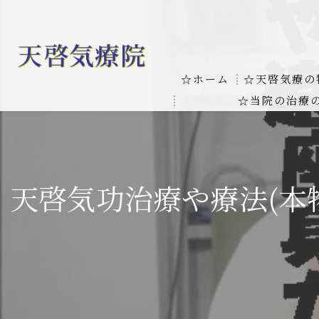
☆ホーム
☆天啓気療の
☆当院の治療
お客様の質問
線維筋痛症
天啓気療に関
線維筋痛症が天啓気療に
天啓気功治療や療法(本
本物の気功師
難病の疾患
気功治療や療
難病治療に革命チャクラ
肝臓の疾患
肝臓疾患の原因と症状を