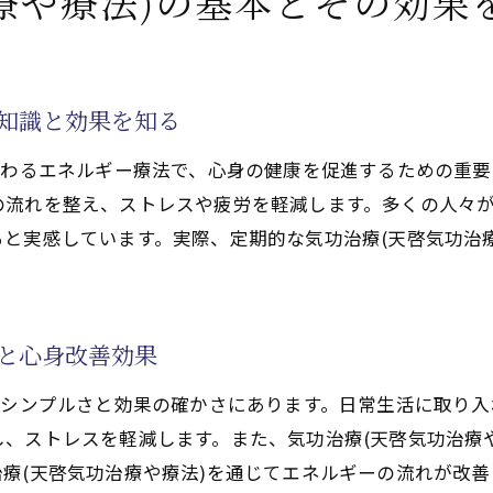
療や療法)の基本とその効果
功治療(天啓気功治療や療法)は宗教と関係があるのか？
気功治療(天啓気功治療や療法)と宗教の関連性を考察
気功治療(天啓気功治療や療法)は宗教とは無関係です
礎知識と効果を知る
気功治療(天啓気功治療や療法)と宗教の誤解を解く
伝わるエネルギー療法で、心身の健康を促進するための重要
宗教と気功治療(天啓気功治療や療法)の関係を解説
流れを整え、ストレスや疲労を軽減します。多くの人々が
気功治療(天啓気功治療や療法)と宗教の違いを理解する
と実感しています。実際、定期的な気功治療(天啓気功治
宗教的要素はない気功治療(天啓気功治療や療法)とは
功治療(天啓気功治療や療法)の頻度と効果的な取り入れ方
気功治療(天啓気功治療や療法)はどの頻度で受けるべき
力と心身改善効果
効果的な気功治療(天啓気功治療や療法)の取り入れ方
のシンプルさと効果の確かさにあります。日常生活に取り入
気功治療(天啓気功治療や療法)の頻度とそのメリット
、ストレスを軽減します。また、気功治療(天啓気功治療
適切な気功治療(天啓気功治療や療法)の頻度を知る
療(天啓気功治療や療法)を通じてエネルギーの流れが改
気功治療(天啓気功治療や療法)の効果を高める頻度