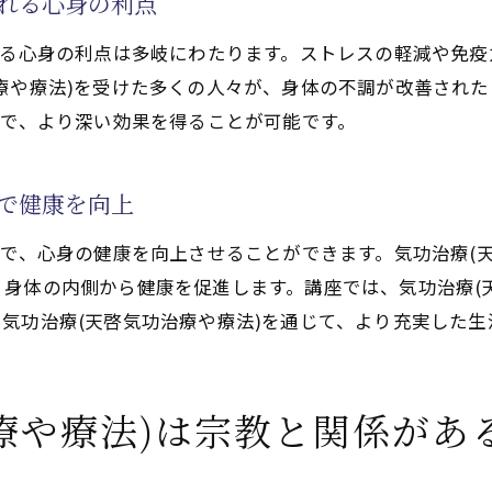
られる心身の利点
気功治療(天啓気功治療や療法)の心身健康への貢献
れる心身の利点は多岐にわたります。ストレスの軽減や免
気功治療(天啓気功治療や療法)で健康維持を実現
療や療法)を受けた多くの人々が、身体の不調が改善され
功治療(天啓気功治療や療法)の資格とその重要性
とで、より深い効果を得ることが可能です。
気功治療(天啓気功治療や療法)の資格取得の価値
気功治療(天啓気功治療や療法)資格の重要性を考える
解で健康を向上
気功治療(天啓気功治療や療法)資格の持つ意義とは
とで、心身の健康を向上させることができます。気功治療(
気功治療(天啓気功治療や療法)の資格を持つ意義
身体の内側から健康を促進します。講座では、気功治療(
資格が保証する気功治療(天啓気功治療や療法)の信頼性
気功治療(天啓気功治療や療法)を通じて、より充実した
気功治療(天啓気功治療や療法)資格を持つことの大切さ
功治療(天啓気功治療や療法)を始めるための教室選びのポ
療や療法)は宗教と関係があ
最適な気功教室(天啓気功治療や療法)選びの秘訣
気功教室(天啓気功治療や療法)選びで重要なポイント