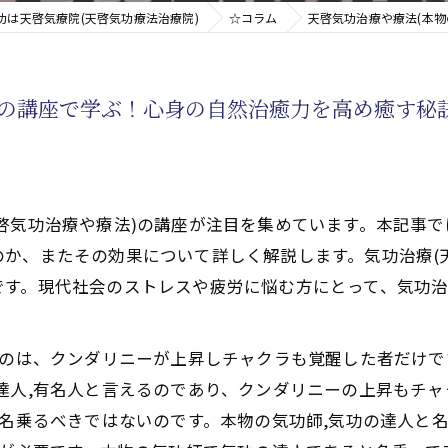
功は天啓気療院(天啓気功療法治療院)
☆コラム
天啓気功治療や療法(本
新たなアプローチ
)の講座で学ぶ！心身の自然治癒力を高め癒す秘
す重要な臓器
啓気功治療や療法)の講座が注目を集めています。本記事で
か、またその効果について詳しく解説します。気功治療(
す。現代社会のストレスや疲労に悩む方にとって、気功治
るのは、クンダリニーが上昇しチャクラも覚醒した者だけ
達人,有名人と言えるのであり、クンダリニーの上昇もチ
と名乗るべきではないのです。本物の気功師,気功の達人と