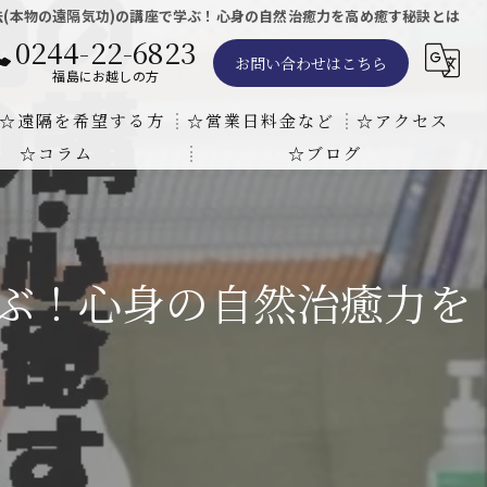
(本物の遠隔気功)の講座で学ぶ！心身の自然治癒力を高め癒す秘訣とは
0244-22-6823
お問い合わせはこちら
福島にお越しの方
☆遠隔を希望する方
☆営業日料金など
☆アクセス
☆コラム
☆ブログ
遠隔気功ヒーリングで難病の克服の方法と効果
東京での瞑想気功教室の開催について
天啓気療院 東京店
天啓気療院 福島店
学ぶ！心身の自然治癒力を