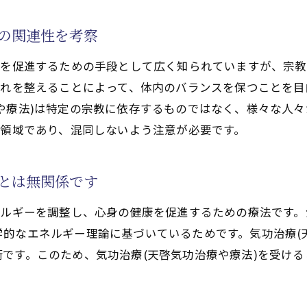
気功治療(天啓気功治療や療法)を学ぶための教室選び方
理想の気功教室(天啓気功治療や療法)を見つけるコツ
教の関連性を考察
初心者向け気功教室(天啓気功治療や療法)選びのポイン
康を促進するための手段として広く知られていますが、宗
気功教室(天啓気功治療や療法)選びの重要な基準
流れを整えることによって、体内のバランスを保つことを
功治療(天啓気功治療や療法)で心と体のバランスを整える
や療法)は特定の宗教に依存するものではなく、様々な人
気功治療(天啓気功治療や療法)で心身の調和を実現
る領域であり、混同しないよう注意が必要です。
気功治療(天啓気功治療や療法)が心と体を整える理由
気功治療(天啓気功治療や療法)で得る心身の調和
教とは無関係です
気功治療(天啓気功治療や療法)で心と体をバランスよく
ネルギーを調整し、心身の健康を促進するための療法です。
気功治療(天啓気功治療や療法)が心身を整える力
的なエネルギー理論に基づいているためです。気功治療(
気功治療(天啓気功治療や療法)で心身の健康バランスを
です。このため、気功治療(天啓気功治療や療法)を受け