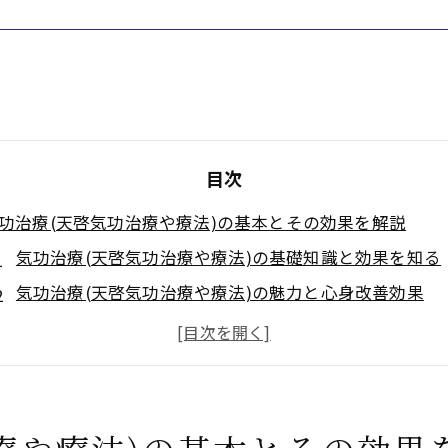
目次
功治療(天啓気功治療や療法)の基本とその効果を解説
気功治療(天啓気功治療や療法)の基礎知識と効果を知る
気功治療(天啓気功治療や療法)の魅力と心身改善効果
気功治療(天啓気功治療や療法)の基礎と健康促進効果
気功治療(天啓気功治療や療法)の基本を押さえて健康に
気功治療(天啓気功治療や療法)で得られる心身の利点
気功治療(天啓気功治療や療法)の理解で健康を向上