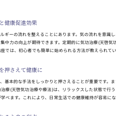
気功治療(天啓気功治療や療法)の理想的な受け方
ンラインで学ぶ気功治療(天啓気功治療や療法)のメリット
礎と健康促進効果
オンライン気功治療(天啓気功治療や療法)の利点とは
自宅で学べる気功治療(天啓気功治療や療法)の利点
ネルギーの流れを整えることにあります。気の流れを意識
集中力の向上が期待できます。定期的に気功治療(天啓気
オンライン気功治療(天啓気功治療や療法)で手軽に健康
講座では、初心者でも簡単に始められる方法が教えられて
気功治療(天啓気功治療や療法)をオンラインで学ぶ利点
オンライン気功教室(天啓気功治療や療法)の魅力を探る
本を押さえて健康に
気功治療(天啓気功治療や療法)をオンラインで受ける利
身の健康を支える気功治療(天啓気功治療や療法)とは
は、基本的な手法をしっかりと押さえることが重要です。
気功治療(天啓気功治療や療法)が心身健康に寄与する理
治療(天啓気功治療や療法)は、リラックスした状態で行
が学べます。これにより、日常生活での健康維持が容易にな
気功治療(天啓気功治療や療法)で心身の健康をサポート
心と体を守る気功治療(天啓気功治療や療法)の役割
気功治療(天啓気功治療や療法)で心身のバランスを整え