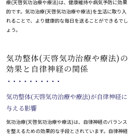
療(天啓気功治療や療法)は、健康維持や病気予防に効果
啓気功治療や療法)
的です。気功治療(天啓気功治療や療法)を生活に取り入
気功治療(天啓気功治療や療法)の動作が筋肉
れることで、より健康的な毎日を送ることができるでし
に与える影響
ょう。
全身の健康を保つための気功治療(天啓気功
治療や療法)の動き
気功整体(天啓気功治療や療法)の
気功治療(天啓気功治療や療法)の緩やかな動
作でストレスを解消
効果と自律神経の関係
健康を支える気功治療(天啓気功治療や療法)
の動作方法
気功整体(天啓気功治療や療法)が自律神経に
気功治療(天啓気功治療や療法)の動作を取り
入れて健康を守る
与える影響
気功整体(天啓気功治療や療法)でストレスを軽
気功治療(天啓気功治療や療法)は、自律神経のバランス
減する秘訣
を整えるための効果的な手段とされています。自律神経
気功整体(天啓気功治療や療法)で心のストレ