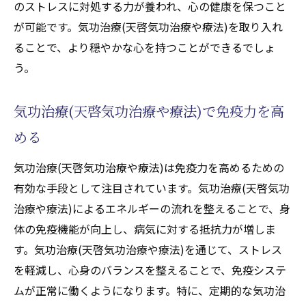
のストレスに対処する力が養われ、心の健康を保つこと
上させる理由
が可能です。気功治療(天啓気功治療や療法)を取り入れ
免疫力強化に役立つ気功治療(天啓気功治療
ることで、より穏やかな心を持つことができるでしょ
や療法)の技術
う。
気功整体(天啓気功治療や療法)で自然治癒力
を高める方法
気功治療(天啓気功治療や療法)で免疫力を高
免疫力を高めるための気功整体(天啓気功治
める
療や療法)の実践
気功治療(天啓気功治療や療法)は免疫力を高めるための
心身の健康を守る気功整体(天啓気功治療や
有効な手段として注目されています。気功治療(天啓気功
療法)の力
治療や療法)によるエネルギーの流れを整えることで、身
気功整体(天啓気功治療や療法)が免疫力に与
体の免疫機能が向上し、病気に対する抵抗力が増しま
える効果
す。気功治療(天啓気功治療や療法)を通じて、ストレス
気功治療(天啓気功治療や療法)の緩やかな動作
を軽減し、心身のバランスを整えることで、免疫システ
と健康効果
ムが正常に働くようになります。特に、定期的な気功治
緩やかな動作で健康を促進する気功治療(天