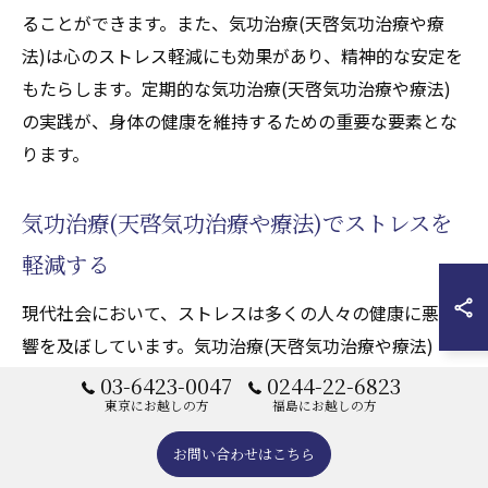
ることができます。また、気功治療(天啓気功治療や療
法)は心のストレス軽減にも効果があり、精神的な安定を
もたらします。定期的な気功治療(天啓気功治療や療法)
の実践が、身体の健康を維持するための重要な要素とな
ります。
気功治療(天啓気功治療や療法)でストレスを
軽減する
現代社会において、ストレスは多くの人々の健康に悪影
響を及ぼしています。気功治療(天啓気功治療や療法)
は、心身のストレスを軽減する手段として非常に効果的
03-6423-0047
0244-22-6823
東京にお越しの方
福島にお越しの方
です。気功治療(天啓気功治療や療法)の動作は、リラッ
クス効果をもたらし、自律神経のバランスを整えること
お問い合わせはこちら
で、ストレスの緩和に寄与します。また、気功治療(天啓