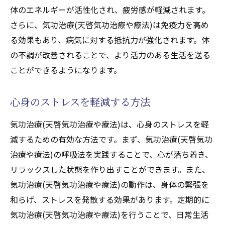
体のエネルギーが活性化され、疲労感が軽減されます。
気功治療(天啓気功治療や療法)のバランス調
さらに、気功治療(天啓気功治療や療法)は免疫力を高め
整効果とは
る効果もあり、病気に対する抵抗力が強化されます。体
心と体の調和を目指す気功治療(天啓気功治
の不調が改善されることで、より活力のある生活を送る
療や療法)の方法
ことができるようになります。
エネルギーバランスを整える気功治療(天啓
気功治療や療法)
心身のストレスを軽減する方法
気功治療(天啓気功治療や療法)でストレスを
気功治療(天啓気功治療や療法)は、心身のストレスを軽
軽減する
減するための有効な方法です。まず、気功治療(天啓気功
心身の健康を支える気功治療(天啓気功治療
治療や療法)の呼吸法を実践することで、心が落ち着き、
や療法)の技術
リラックスした状態を作り出すことができます。また、
バランスの取れた生活を送るために
気功治療(天啓気功治療や療法)の動作は、身体の緊張を
気功整体(天啓気功治療や療法)で免疫力を高め
和らげ、ストレスを発散する効果があります。定期的に
る方法
気功治療(天啓気功治療や療法)を行うことで、日常生活
気功整体(天啓気功治療や療法)が免疫力を向