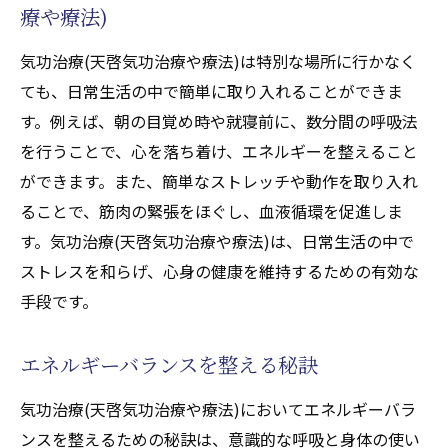
療や療法)
効果とは
気功治療(天啓気功治療や療法)で得られる健
気功治療(天啓気功治療や療法)は特別な場所に行かなく
康向上の秘密
ても、日常生活の中で簡単に取り入れることができま
慢性痛に対する気功治療(天啓気功治療や療
す。例えば、朝の目覚め時や就寝前に、数分間の呼吸法
法)の効果
を行うことで、心を落ち着け、エネルギーを整えること
ができます。また、簡単なストレッチや動作を取り入れ
自然治癒力を引き出す気功治療(天啓気功治
ることで、筋肉の緊張をほぐし、血液循環を促進しま
療や療法)
す。気功治療(天啓気功治療や療法)は、日常生活の中で
気功治療(天啓気功治療や療法)で全身の健康
ストレスを和らげ、心身の健康を維持するための有効な
を促進
手段です。
心身の回復力を高める気功治療(天啓気功治
療や療法)の力
エネルギーバランスを整える秘訣
気功治療(天啓気功治療や療法)の健康効果を
実感する方法
気功治療(天啓気功治療や療法)においてエネルギーバラ
ンスを整えるための秘訣は、意識的な呼吸と身体の使い
自律神経に効く気功整体(天啓気功治療や療法)