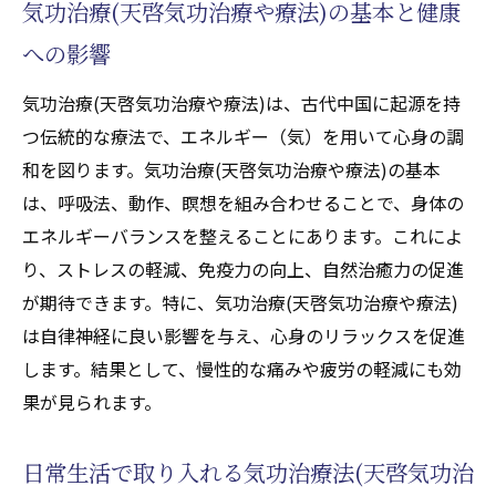
気功治療(天啓気功治療や療法)の基本と健康
める
への影響
気功整体(天啓気功治療や療法)の効果と自律神
経の関係
気功治療(天啓気功治療や療法)は、古代中国に起源を持
気功整体(天啓気功治療や療法)が自律神経に
つ伝統的な療法で、エネルギー（気）を用いて心身の調
与える影響
和を図ります。気功治療(天啓気功治療や療法)の基本
緩やかな動きで心を整える方法
は、呼吸法、動作、瞑想を組み合わせることで、身体の
エネルギーバランスを整えることにあります。これによ
自律神経を整える気功整体(天啓気功治療や
り、ストレスの軽減、免疫力の向上、自然治癒力の促進
療法)の魅力
が期待できます。特に、気功治療(天啓気功治療や療法)
気功整体(天啓気功治療や療法)がストレス軽
は自律神経に良い影響を与え、心身のリラックスを促進
減に効果的な理由
します。結果として、慢性的な痛みや疲労の軽減にも効
気功整体(天啓気功治療や療法)のリラクゼー
果が見られます。
ション効果
自律神経のバランスを保つ方法
日常生活で取り入れる気功治療法(天啓気功治
気功治療(天啓気功治療や療法)がもたらす健康