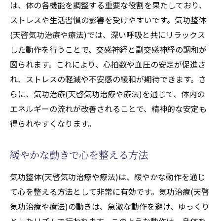
は、体の各機能を調整する重要な役割を果たしており、
スを和らげる
ストレスや生活習慣の影響を受けやすいです。気功整体
気功治療(天啓気功治療や療法)によるストレ
(天啓気功治療や療法)では、深い呼吸と共にリラックス
ス軽減のメカニズム
した動作を行うことで、交感神経と副交感神経の調和が
気功整体(天啓気功治療や療法)がストレスに
図られます。これにより、心拍数や血圧の安定が促進さ
与える効果
れ、ストレスの軽減や不安感の緩和が期待できます。さ
ストレスを減らすための気功整体(天啓気功
らに、気功治療(天啓気功治療や療法)を通じて、体内の
治療や療法)の実践
エネルギーの流れが改善されることで、精神的な安定も
得られやすくなります。
心身の健康を支えるストレス管理方法
気功整体(天啓気功治療や療法)でストレスを
緩やかな動きで心を整える方法
コントロール
気功整体(天啓気功治療や療法)は、緩やかな動作を通じ
て心を整える方法として非常に有効です。気功治療(天啓
気功治療や療法)の動きは、急激な動作を避け、ゆっくり
としたリズムで行われます。このような動作は、身体を