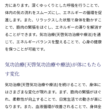
方にあります。深くゆっくりとした呼吸を行うことで、
の魅力
体内の気の流れをスムーズにし、エネルギーの循環を促
気功整体(天啓気功治療や療法)で心身のバラ
進します。また、リラックスした状態で身体を動かすこ
ンスを調整
とで、筋肉の緊張をほぐし、エネルギーの滞りを解消す
気功整体(天啓気功治療や療法)の循環改善効
ることができます。気功治療(天啓気功治療や療法)を通
果とは
じて、エネルギーバランスを整えることで、心身の健康
リラックス効果で自律神経を整える技術
を保つことが可能です。
気功整体(天啓気功治療や療法)の自律神経へ
のアプローチ
気功治療(天啓気功治療や療法)が体にもたら
ストレス軽減に効果的な気功整体(天啓気功
す変化
治療や療法)の特徴
自律神経の健康維持に役立つ気功整体(天啓
気功治療(天啓気功治療や療法)を続けることで、身体に
気功治療や療法)
はさまざまな変化が現れます。まず、筋肉の緊張がほぐ
れ、柔軟性が向上することで、日常生活での動きが楽に
気功治療(天啓気功治療や療法)で心身のバラン
なります。また、血液循環が改善されることで、身体全
スを整える