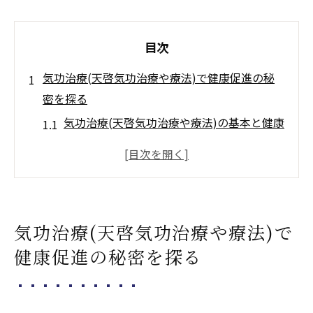
目次
気功治療(天啓気功治療や療法)で健康促進の秘
密を探る
気功治療(天啓気功治療や療法)の基本と健康
への影響
日常生活で取り入れる気功治療法(天啓気功
治療や療法)
エネルギーバランスを整える秘訣
気功治療(天啓気功治療や療法)で
気功治療(天啓気功治療や療法)が体にもたら
健康促進の秘密を探る
す変化
心身のストレスを軽減する方法
気功治療(天啓気功治療や療法)で免疫力を高