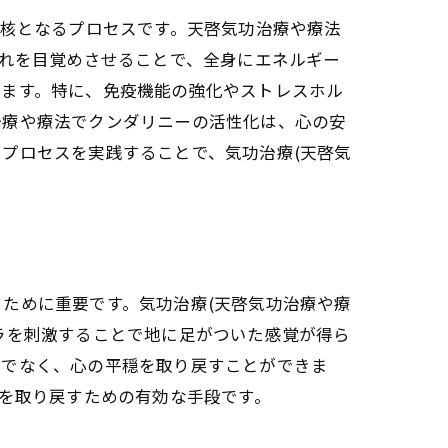
の核となるプロセスです。天啓気功治療や療法
これを目覚めさせることで、全身にエネルギー
ダリニーが生み出すエネルギー循環
します。特に、免疫機能の強化やストレスホル
治療や療法でクンダリニーの活性化は、心の安
プロセスを実践することで、気功治療(天啓気
するチャクラ
服
ために重要です。気功治療(天啓気功治療や療
の覚醒で痛みを消し去る
ラを刺激することで地に足がついた感覚が得ら
けでなく、心の平穏を取り戻すことができま
スを取り戻すための有効な手段です。