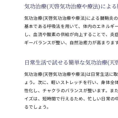
気功治療(天啓気功治療や療法)によ
心身の浄化とリフレッシュを目指す
気功治療(天啓気功治療や療法)による腱鞘炎
痛みのない生活を目指すための天
基本である呼吸法を用いて、体内のエネルギ
天啓気功治療や療法で活性化するクン
し、血流や酸素の供給が向上することで、炎症
気功治療(天啓気功治療や療法)
ギーバランスが整い、自然治癒力が高まりま
自然治癒力向上のための天啓気功
腱鞘炎克服のための気功治療(天啓
日常生活で試せる簡単な気功治療(天
天啓気功治療や療法で活性化する
天啓気功治療や療法で活性化する
気功治療(天啓気功治療や療法)は日常生活に
ょう。次に、軽いストレッチを行い、身体全
気功治療(天啓気功治療や療法)
性化し、チャクラのバランスが整います。ま
気功治療(天啓気功治療や療法)と天
イズは、短時間で行えるため、忙しい日常の
具体的な気功治療(天啓気功治療や
るでしょう。
日常生活で役立つ天啓気功治療や