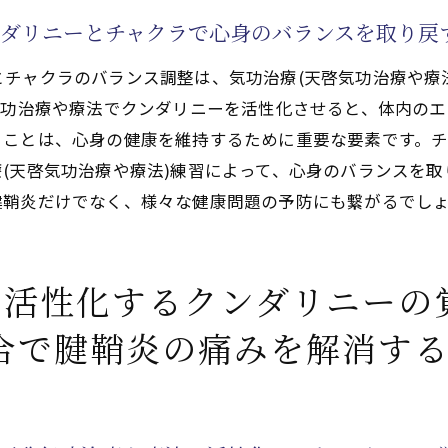
によるクンダリニーやチャクラエネルギーブーストの方法
ダリニーとチャクラで心身のバランスを取り戻
クンダリニーを活かした痛みの予防策
啓気功治療や療法)の効用
チャクラのバランス調整は、気功治療(天啓気功治療や療
気功治療や療法でクンダリニーを活性化させると、体内の
と天啓気功治療や療法で活性化するチャクラを取り入れた健
ることは、心身の健康を維持するために重要な要素です。
功治療や療法)の技！天啓気功治療や療法で活性化するクン
(天啓気功治療や療法)練習によって、心身のバランスを
腱鞘炎だけでなく、様々な健康問題の予防にも繋がるでし
技で腱鞘炎を根本から解決
クンダリニーとチャクラの相乗効果を体験
通じて得られる健康的なライフスタイル
活性化するクンダリニーの
チャクラバランスの重要性とその影響
合で腱鞘炎の痛みを解消す
クンダリニーがもたらす心身の変化
技を日常に取り入れる方法