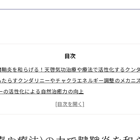
目次
で腱鞘炎を和らげる！天啓気功治療や療法で活性化するクン
がもたらすクンダリニーやチャクラエネルギー調整のメカニ
ーの活性化による自然治癒力の向上
チャクラバランスの整え方とその効果
よる腱鞘炎の痛み軽減法
天啓気功治療や療法)のエクササイズ
クンダリニーとチャクラで心身のバランスを取り戻す