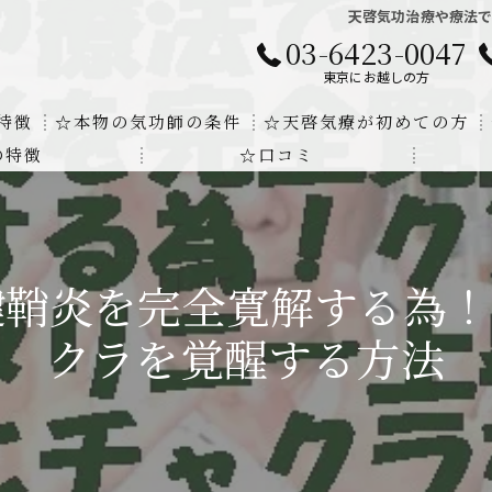
天啓気功治療や療法
03-6423-0047
東京にお越しの方
特徴
☆本物の気功師の条件
☆天啓気療が初めての方
の特徴
☆口コミ
に対する回答
クンダリニーの上昇でチャクラの覚醒
する書籍
より奇跡的な寛解
腱鞘炎を完全寛解する為！
にも優るサイ能力の凄さ
クラを覚醒する方法
法と天啓気療の違い
覚醒サイ能力
解明及び緩解法