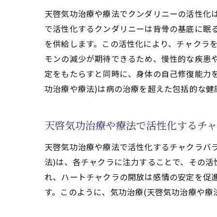
天啓気功治療や療法で活性化する
天啓気功治療や療法でクンダリニーの活性化は
で活性化するクンダリニーは背骨の基底に眠る
気功治療(天啓気功治療や療法)を用
を供給します。この活性化により、チャクラ
気功治療(天啓気功治療や療法)
モンの減少が期待できるため、慢性的な疾患
天啓気功治療や療法で活性化する
定をもたらすと同時に、身体の自己修復能力
痛みを和らげるための気功治療(天
功治療や療法)は病の治療を超えた包括的な健
快適な生活を取り戻すための気功
天啓気功治療や療法で活性化する
天啓気功治療や療法で活性化するチャ
気功治療(天啓気功治療や療法)で
天啓気功治療や療法で活性化するチャクラバ
腱鞘炎からの解放！気功治療(天啓気
法)は、各チャクラに注力することで、その
気功治療(天啓気功治療や療法)に
れ、ハートチャクラの開放は感情の安定を促
天啓気功治療や療法で活性化する
す。このように、気功治療(天啓気功治療や療
痛みを軽減する日常的な気功治療(
天啓気功治療や療法で活性化する