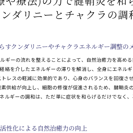
療や療法)の力で腱鞘炎を和
ダリニーの覚醒と気功治療(天啓気功治療や療法)の融合で
クンダリニーとチャクラの調
による天啓気功治療や療法で活性化するクンダリニー覚醒の
クンダリニーやチャクラエネルギーの流れを整える気功治療
療や療法で活性化するチャクラの開放法
たらすクンダリニーやチャクラエネルギー調整の
クンダリニーと気功治療(天啓気功治療や療法)の相乗効果
療(天啓気功治療や療法)のテクニック
ネルギーの流れを整えることによって、自然治癒力を高め
天啓気功治療や療法で活性化するチャクラ調整
、経絡を介したエネルギーの滞りを解消し、全身にエネル
トレスの軽減に効果的であり、心身のバランスを回復させ
クラを開き、気功治療(天啓気功治療や療法)で腱鞘炎を克
酸素供給が向上し、細胞の修復が促進されるため、腱鞘炎
第1チャクラの覚醒で安定と強化を図る
エネルギーの調和は、ただ単に症状を和らげるだけでなく
用いた天啓気功治療や療法で第2チャクラの活性化法
で活性化する第3チャクラの調整法
第4チャクラで心身の調和を取り戻す
の活性化による自然治癒力の向上
第5チャクラを開くことで痛みの改善を促進