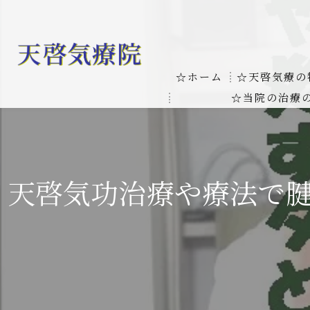
☆ホーム
☆天啓気療の
☆当院の治療
お客様の質問
線維筋痛症
天啓気療に関
線維筋痛症が天啓気療に
天啓気功治療や療法で
本物の気功師
難病の疾患
気功治療や療
難病治療に革命チャクラ
肝臓の疾患
肝臓疾患の原因と症状を