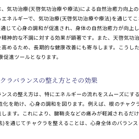
第6チャクラの活性化による心の解放
、気功治療(天啓気功治療や療法)による自然治癒力向上
エネルギーで、気功治療(天啓気功治療や療法)を通じて
いた腱鞘炎の寛解法！天啓気功治療や療法で活性化するクン
を通じて心身の調和が促進され、身体の自然治癒力が向上
のクンダリニーやチャクラエネルギー循環で腱鞘炎を改善
や精神的な不調に対する効果が顕著です。また、天啓気功
クンダリニーによるエネルギーの増幅効果
を高めるため、長期的な健康改善にも寄与します。こうした
啓気功治療や療法)の実践法
康促進ツールとなります。
治療(天啓気功治療や療法)と天啓気功治療や療法で活性化
クンダリニーやチャクラエネルギー循環の促進で不調を克
クラバランスの整え方とその効果
心と体のバランスを整える方法
ランスの整え方は、特にエネルギーの流れをスムーズにする
功治療や療法)と天啓気功治療や療法で活性化するチャクラ
活性化を助け、心身の調和を図ります。例えば、根のチャク
よる痛みの緩和プロセス
進します。これにより、腱鞘炎などの痛みが軽減されるだ
チャクラ覚醒で得られる長期的な効果
法)を通じてチャクラを整えることは、心身全体のバラン
天啓気功治療や療法)の実践
クンダリニーとチャクラの力で症状を改善