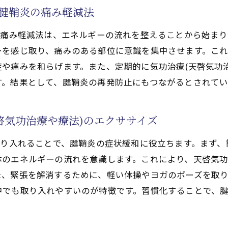
る腱鞘炎の痛み軽減法
気功治療(天啓気功治療や療法)法
の痛み軽減法は、エネルギーの流れを整えることから始まり
啓気功治療や療法で活性化するチャクラ調整
ーを感じ取り、痛みのある部位に意識を集中させます。こ
ダリニーの力で腱鞘炎を克服！気功治療(天啓気功治療や療
や痛みを和らげます。また、定期的に気功治療(天啓気功
による天啓気功治療や療法でクンダリニーの活性化法
す。結果として、腱鞘炎の再発防止にもつながるとされてい
治療や療法で活性化するチャクラバランス
気功治療や療法)の基本テクニック
啓気功治療や療法)のエクササイズ
クンダリニーやチャクラエネルギーの流れを整えるための
クンダリニーとチャクラで強化する健康法
取り入れることで、腱鞘炎の症状緩和に役立ちます。まず
体のエネルギーの流れを意識します。これにより、天啓気
と天啓気功治療や療法で活性化するクンダリニーがもたらす
た、緊張を解消するために、軽い体操やヨガのポーズを取
啓気功治療や療法で活性化するチャクラの覚醒で得る腱鞘炎
中でも取り入れやすいのが特徴です。習慣化することで、
療法)のステップで腱鞘炎を撃退
療法で活性化するチャクラ調整法