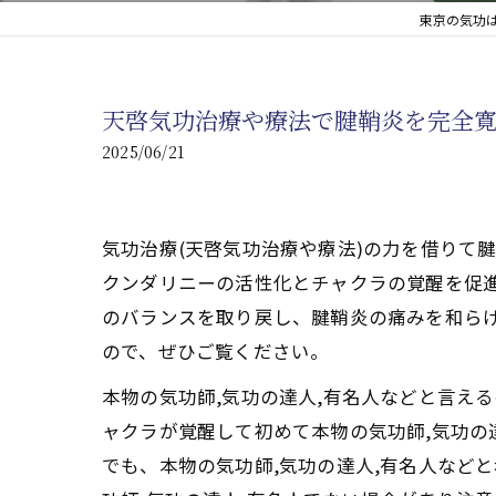
東京の気功は
心臓の疾患
心臓疾患の改善を目指す
天啓気功治療や療法で腱鞘炎を完全
腎臓の疾患
2025/06/21
腎臓は老廃物の排出を促
気功治療(天啓気功治療や療法)の力を借りて
クンダリニーの活性化とチャクラの覚醒を促
のバランスを取り戻し、腱鞘炎の痛みを和ら
ので、ぜひご覧ください。
本物の気功師,気功の達人,有名人などと言え
ャクラが覚醒して初めて本物の気功師,気功の
でも、本物の気功師,気功の達人,有名人など