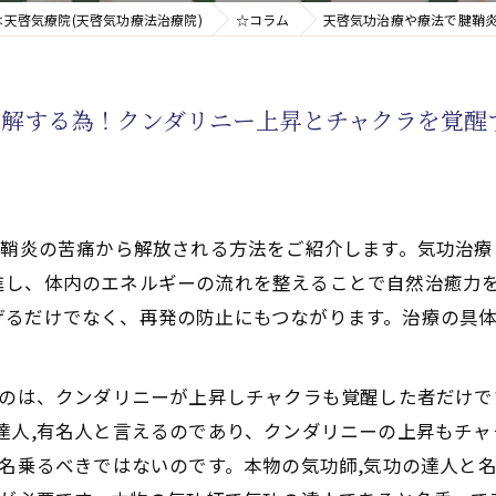
天啓気療院(天啓気功療法治療院)
☆コラム
天啓気功治療や療法で腱鞘
新たなアプローチ
寛解する為！クンダリニー上昇とチャクラを覚醒
す重要な臓器
腱鞘炎の苦痛から解放される方法をご紹介します。気功治療
進し、体内のエネルギーの流れを整えることで自然治癒力
げるだけでなく、再発の防止にもつながります。治療の具
るのは、クンダリニーが上昇しチャクラも覚醒した者だけ
達人,有名人と言えるのであり、クンダリニーの上昇もチ
と名乗るべきではないのです。本物の気功師,気功の達人と