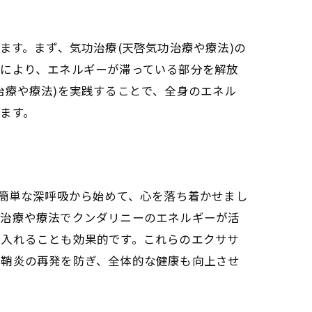
ます。まず、気功治療(天啓気功治療や療法)の
れにより、エネルギーが滞っている部分を解放
法)による自然治癒力の秘訣
治療や療法)を実践することで、全身のエネル
ます。
実践法
、簡単な深呼吸から始めて、心を落ち着かせまし
功治療や療法でクンダリニーのエネルギーが活
自然治癒の力
り入れることも効果的です。これらのエクササ
の寛解！具体的な実践方法を紹介
腱鞘炎の再発を防ぎ、全体的な健康も向上させ