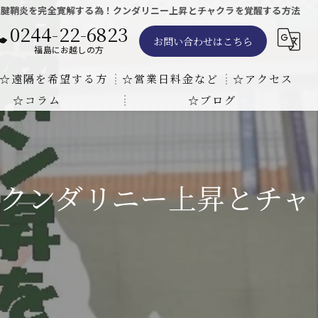
で腱鞘炎を完全寛解する為！クンダリニー上昇とチャクラを覚醒する方法
0244-22-6823
お問い合わせはこちら
福島にお越しの方
☆遠隔を希望する方
☆営業日料金など
☆アクセス
☆コラム
☆ブログ
遠隔気功ヒーリングで難病の克服の方法と効果
東京での瞑想気功教室の開催について
天啓気療院 東京店
天啓気療院 福島店
クンダリニー上昇とチャ