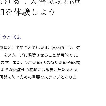
らげる！天啓気功治療
腱鞘炎の痛みを解消する方法
和を体験しよう
ステップ
(天啓気功治療や療法)の実践
メカニズム
を引き出す
る療法として知られています。具体的には、気
ギーをスムーズに循環させることが可能です。
ます。また、気功治療(天啓気功治療や療法)
服するステップバイステップガイド
のような炎症性の症状にも改善が見込まれま
、再発を防ぐための重要なステップとなりま