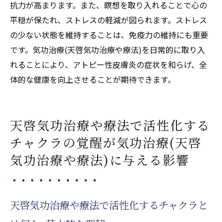
メンタルヘルスと気功治療(天啓気功治療や
抗力が高まります。また、瞑想を取り入れることで心の
療法)の関係
平穏が保たれ、ストレスの軽減が図られます。ストレス
リラクゼーションと気功治療(天啓気功治療
の少ない状態を維持することは、免疫力の維持にも重要
や療法)の融合
です。気功治療(天啓気功治療や療法)を日常的に取り入
気功治療(天啓気功治療や療法)を通じたスト
れることにより、アトピー性皮膚炎の症状を和らげ、全
レスマネジメント
体的な健康を向上させることが期待できます。
心身の健康を支える気功治療(天啓気功治療
や療法)の活用法
天啓気功治療や療法で活性化する
継続的な気功治療(天啓気功治療や療法)習慣
チャクラの覚醒が気功治療(天啓
の効果と重要性
気功治療や療法)に与える影響
天啓気功治療や療法で活性化するチャクラと