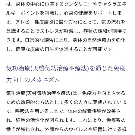
調和
は、身体の中心に位置するクンダリニーやチャクラエネ
アトピー性皮膚炎における天啓気功治療や
ルギーポイントを刺激し、心身の健康をサポートしま
療法で活性化するチャクラ調整法
す。アトピー性皮膚炎に悩む方々にとって、気の流れを
天啓気功治療や療法で活性化するチャクラ
意識することでストレスが軽減し、症状の緩和が期待で
を整えるための気功治療(天啓気功治療や療
きます。日常的な練習により、身体の自然治癒力を強化
法)セッション
し、健康な皮膚の再生を促進することが可能です。
心身のバランスを保つための天啓気功治療
気功治療(天啓気功治療や療法)を通じた免疫
や療法で活性化するチャクラワーク
天啓気功治療や療法で活性化するチャクラ
力向上のメカニズム
バランスの改善がアトピーに与える影響
気功治療(天啓気功治療や療法)は、免疫力を向上させる
気功治療(天啓気功治療や療法)で心身のバラン
ための効果的な方法として多くの人々に実践されていま
スを取り戻す方法
す。呼吸法を用いることで、体内の酸素供給が改善さ
心身の調和を保つための気功治療(天啓気功
れ、細胞の活性化が図られます。これにより、免疫系の
治療や療法)の実践
働きが強化され、外部からのウイルスや細菌に対する抵