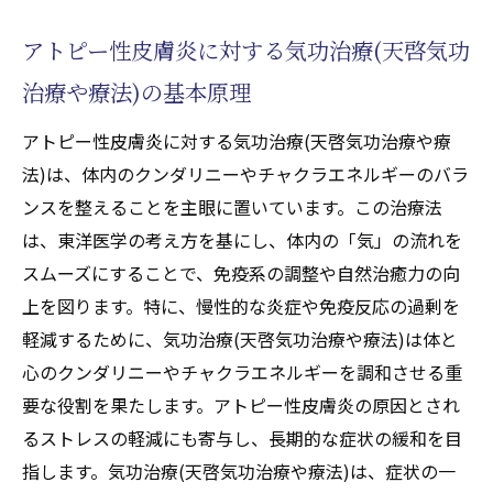
気功治療(天啓気功治療や療法)による自然治
アトピー性皮膚炎に対する気功治療(天啓気功
癒力の強化
気功治療(天啓気功治療や療法)を通じた免疫
治療や療法)の基本原理
力向上のメカニズム
アトピー性皮膚炎に対する気功治療(天啓気功治療や療
天啓気功治療や療法で活性化するチャクラの覚
法)は、体内のクンダリニーやチャクラエネルギーのバラ
醒が気功治療(天啓気功治療や療法)に与える影
ンスを整えることを主眼に置いています。この治療法
響
は、東洋医学の考え方を基にし、体内の「気」の流れを
天啓気功治療や療法で活性化するチャクラ
スムーズにすることで、免疫系の調整や自然治癒力の向
とは何か: 基本的な理解
上を図ります。特に、慢性的な炎症や免疫反応の過剰を
天啓気功治療や療法で活性化するチャクラ
軽減するために、気功治療(天啓気功治療や療法)は体と
覚醒とエネルギーの関係性
心のクンダリニーやチャクラエネルギーを調和させる重
気功治療(天啓気功治療や療法)での天啓気功
要な役割を果たします。アトピー性皮膚炎の原因とされ
治療や療法で活性化するチャクラの役割
るストレスの軽減にも寄与し、長期的な症状の緩和を目
天啓気功治療や療法で活性化するチャクラ
指します。気功治療(天啓気功治療や療法)は、症状の一