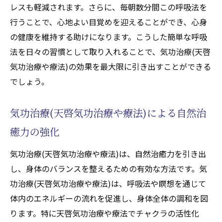
治療成功者の体験談に学ぶ気功治療(天啓気
レスも軽減されます。さらに、毎朝数分間この呼吸法を
功治療や療法)の力
行うことで、心地よい目覚めを迎えることができ、心身
アトピー改善のための気功治療(天啓気功治
の健康を維持する助けになります。こうした簡単な呼吸
療や療法)のプロセス
法を日々の習慣として取り入れることで、気功治療(天啓
気功治療(天啓気功治療や療法)を受けた患者
気功治療や療法)の効果を最大限に引き出すことができる
の声とその成果
でしょう。
気功治療(天啓気功治療や療法)によるアトピ
気功治療(天啓気功治療や療法)による自然治
ー症状の変化と経過
天啓気功治療や療法で活性化するチャクラバラ
癒力の強化
ンスを整えてアトピー性皮膚炎を克服する
気功治療(天啓気功治療や療法)は、自然治癒力を引き出
天啓気功治療や療法で活性化するチャクラ
し、身体のバランスを整えるための有効な方法です。気
バランスの重要性とその影響
功治療(天啓気功治療や療法)は、呼吸法や瞑想を通じて
気功治療(天啓気功治療や療法)と天啓気功治
体内のエネルギーの流れを促進し、身体全体の調和を図
療や療法で活性化するチャクラバランスの
ります。特に天啓気功治療や療法でチャクラの活性化