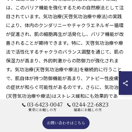
は、このバリア機能を強化するための自然療法として注
目されています。気功治療(天啓気功治療や療法)の実践
により、体内のクンダリニーやチャクラエネルギー循環
が促進され、肌の細胞再生が活発化し、バリア機能が改
善されることが期待できます。特に、天啓気功治療や療
法で活性化するチャクラのバランス調整を通じて、肌の
保湿力が高まり、外的刺激からの防御力が強化されま
す。気功治療(天啓気功治療や療法)を継続的に行うこと
で、肌自体が持つ防御機能が高まり、アトピー性皮膚炎
の症状が和らぐ可能性があるのです。さらに、気功治療
(天啓気功治療や療法)はストレス緩和にも効果的であ
03-6423-0047
0244-22-6823
り、心身のリラクゼーションを通じて、アトピー性皮膚
東京にお越しの方
福島にお越しの方
炎の悪化を防ぐ助けとなります。このように、気功治療
(天啓気功治療や療法)は、肌のバリア機能を強化し、健
お問い合わせはこちら
康な肌を取り戻すための重要な手段となります。