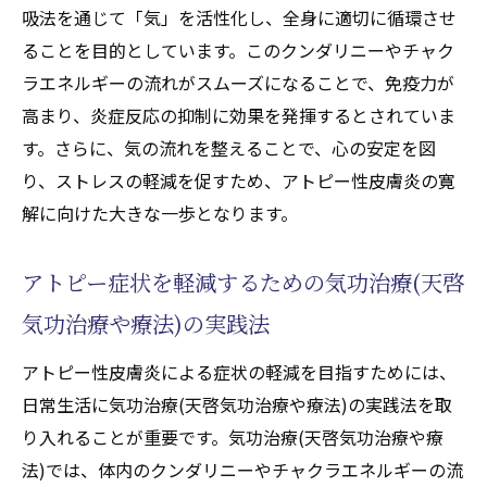
気功治療(天啓気功治療や療法)スケジュール
吸法を通じて「気」を活性化し、全身に適切に循環させ
の立て方とその重要性
ることを目的としています。このクンダリニーやチャク
気功治療(天啓気功治療や療法)の進捗と効果
ラエネルギーの流れがスムーズになることで、免疫力が
の評価方法
高まり、炎症反応の抑制に効果を発揮するとされていま
す。さらに、気の流れを整えることで、心の安定を図
アトピー寛解を目指す長期的な気功療法(天
り、ストレスの軽減を促すため、アトピー性皮膚炎の寛
啓気功治療や療法)
解に向けた大きな一歩となります。
気功治療(天啓気功治療や療法)で健康な肌を取
り戻す秘訣
アトピー症状を軽減するための気功治療(天啓
肌の健康を保つための気功治療(天啓気功治
気功治療や療法)の実践法
療や療法)の役割
気功治療(天啓気功治療や療法)による肌のバ
アトピー性皮膚炎による症状の軽減を目指すためには、
リア機能の強化
日常生活に気功治療(天啓気功治療や療法)の実践法を取
天啓気功治療や療法で活性化するクンダリ
り入れることが重要です。気功治療(天啓気功治療や療
ニーやチャクラエネルギーバランスと肌質
法)では、体内のクンダリニーやチャクラエネルギーの流