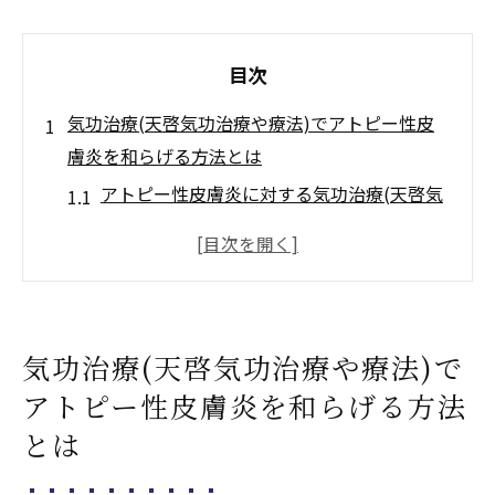
目次
気功治療(天啓気功治療や療法)でアトピー性皮
膚炎を和らげる方法とは
アトピー性皮膚炎に対する気功治療(天啓気
功治療や療法)の基本原理
気功治療(天啓気功治療や療法)におけるクン
ダリニーやチャクラエネルギーの流れの重
要性
気功治療(天啓気功治療や療法)で
アトピー症状を軽減するための気功治療(天
アトピー性皮膚炎を和らげる方法
啓気功治療や療法)の実践法
とは
日常生活で取り入れる気功治療(天啓気功治
療や療法)の呼吸法