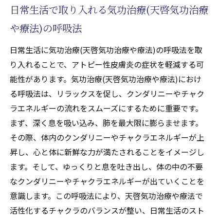
で活性化するクンダリニーの重要性
日常生活で取り入れる気功治療(天啓気功治療
気功治療(天啓気功治療や療法)と天啓気功治
や療法)の呼吸法
療や療法で活性化するクンダリニーの相乗
効果
日常生活に気功治療(天啓気功治療や療法)の呼吸法を取
り入れることで、アトピー性皮膚炎の症状を軽減する可
天啓気功治療や療法で活性化するクンダリ
能性があります。気功治療(天啓気功治療や療法)におけ
ニー覚醒による心身の浄化プロセス
る呼吸法は、リラックスを促し、クンダリニーやチャク
アトピー性皮膚炎改善に向けた天啓気功治
ラエネルギーの流れをスムーズにするために重要です。
療や療法で活性化するクンダリニー活用法
まず、深く息を吸い込み、肺を最大限に膨らませます。
気功治療(天啓気功治療や療法)を用いたアトピ
その際、体内のクンダリニーやチャクラエネルギーが上
ー性皮膚炎の改善事例
昇し、心と体に新鮮な力が満たされることをイメージし
実際の気功治療(天啓気功治療や療法)でのア
ます。そして、ゆっくりと息を吐き出し、体の中の不要
トピー改善エピソード
なクンダリニーやチャクラエネルギーが出ていくことを
気功治療(天啓気功治療や療法)後の改善事例
意識します。この呼吸法により、天啓気功治療や療法で
から学ぶポイント
活性化するチャクラのバランスが整い、日常生活のスト