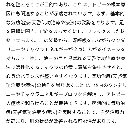
の改善
れを整えることが目的であり、これはアトピーの根本原
健康な肌を維持するための気功治療(天啓気
因にも関連することが示唆されています。まず、基本的
功治療や療法)セッション
な気功治療(天啓気功治療や療法)の姿勢をとります。足
アトピー性皮膚炎における肌ケアと気功治
を肩幅に開き、背筋をまっすぐにし、リラックスした状
療(天啓気功治療や療法)の融合
態で立ちます。この姿勢から、深呼吸をしながらクンダ
リニーやチャクラエネルギーが全身に広がるイメージを
気功治療(天啓気功治療や療法)による皮膚の
持ちます。特に、第三の目と呼ばれる天啓気功治療や療
再生促進
法で活性化するチャクラの位置に意識を集中させると、
天啓気功治療や療法で活性化するクンダリニー
心身のバランスが整いやすくなります。気功治療(天啓気
の覚醒がアトピー性皮膚炎に与える効果
功治療や療法)の動作を繰り返すことで、体内のクンダリ
天啓気功治療や療法で活性化するクンダリ
ニーやチャクラエネルギーブロックを解消し、アトピー
ニーとは何か: その真髄に迫る
の症状を和らげることが期待できます。定期的に気功治
天啓気功治療や療法で活性化するクンダリ
療(天啓気功治療や療法)を実践することで、自然治癒力
ニー覚醒のメカニズムと効果
が高まり、肌の状態が改善される可能性があります。
アトピー治療における天啓気功治療や療法