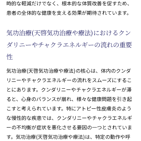
を整えるための具体的な気功治療(天啓気功
時的な軽減だけでなく、根本的な体質改善を促すため、
治療や療法)法
患者の全体的な健康を支える効果が期待されています。
天啓気功治療や療法で活性化するチャクラ
気功治療(天啓気功治療や療法)におけるクン
覚醒が心身のバランスに与える効果
天啓気功治療や療法で活性化するチャクラ
ダリニーやチャクラエネルギーの流れの重要
とアトピー性皮膚炎の関連性
性
アトピー性皮膚炎寛解への道: 気功治療(天啓気
気功治療(天啓気功治療や療法)の核心は、体内のクンダ
功治療や療法)の実践
リニーやチャクラエネルギーの流れをスムーズにするこ
気功治療(天啓気功治療や療法)開始前の準備
とにあります。クンダリニーやチャクラエネルギーが滞
と心構え
ると、心身のバランスが崩れ、様々な健康問題を引き起
アトピー改善に向けた気功治療(天啓気功治
こすと考えられています。特にアトピー性皮膚炎のよう
療や療法)のステップ
な慢性的な疾患では、クンダリニーやチャクラエネルギ
日常生活での気功治療(天啓気功治療や療法)
ーの不均衡が症状を悪化させる要因の一つとされていま
の取り入れ方
す。気功治療(天啓気功治療や療法)は、特定の動作や呼