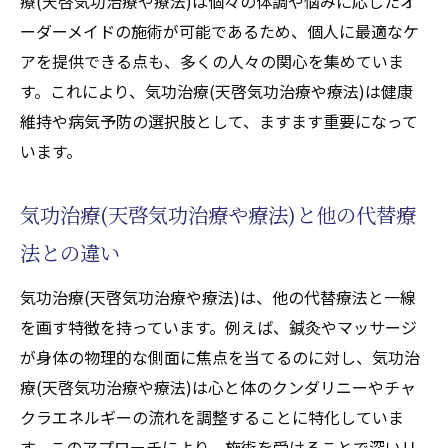
療(天啓気功治療や療法)は個々の体調や悩みに応じたオ
得られるベネフィット
ーダーメイドの施術が可能であるため、個人に最適なケ
施術後のアフターケアが重要な理由とその方法
アを提供できる点も、多くの人々の関心を集めていま
アフターケアが治療効果を持続させる理由
す。これにより、気功治療(天啓気功治療や療法)は健康
アフターケアの具体的な方法とは
維持や病気予防の選択肢として、ますます重要になって
施術後のフォローアップが心を安定させる
います。
アフターケアによる体調管理の重要性
気功治療(天啓気功治療や療法)と他の代替療
アフターケアにおける施術者とのコミュニ
ケーション
法との違い
アフターケアで確認すべきポイント
気功治療(天啓気功治療や療法)は、他の代替療法と一線
自分に合った気功治療(天啓気功治療や療法)を
を画す特徴を持っています。例えば、鍼灸やマッサージ
選ぶためのチェックリスト
が身体の物理的な側面に焦点を当てるのに対し、気功治
自分の期待や目標を明確にする
療(天啓気功治療や療法)は心と体のクンダリニーやチャ
施術者の資格と経験を確認する
クラエネルギーの流れを調整することに特化していま
す。このアプローチにより、施術を受けることで深いリ
治療内容が自分に合っているか評価する