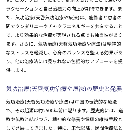
ラクゼーションと自己治癒力の向上が期待できます。ま
アフターケアの充実度を確かめる
た、気功治療(天啓気功治療や療法)は、施術者と患者の
施術者との相性を見極める
間でクンダリニーやチャクラエネルギーを共有すること
事前に質問を用意しておく
で、より効果的な治療が実現される点でも独自性があり
信頼できる気功治療(天啓気功治療や療法)師の
ます。さらに、気功治療(天啓気功治療や療法)は精神的
見つけ方とその特徴
なストレスを軽減し、心身のバランスを整える効果があ
評判の良い気功治療(天啓気功治療や療法)師
り、他の治療法には見られない包括的なアプローチを提
を探す方法
供します。
気功治療(天啓気功治療や療法)師の信頼性を
評価する基準
気功治療(天啓気功治療や療法)の歴史と発展
信頼できる気功治療(天啓気功治療や療法)師
気功治療(天啓気功治療や療法)は中国の伝統的な療法
の特徴とは
で、その起源は約2500年前に遡ります。歴史的には、道
気功治療(天啓気功治療や療法)師選びで重視
教や仏教と結びつき、精神的な修養や健康の維持手段と
すべきポイント
して発展してきました。特に、宋代以降、民間治療法と