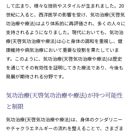
気功治療(天啓気功治療や療法)師に関する口
して広まり、様々な技術やスタイルが生まれました。20
コミや評価の活用
世紀に入ると、西洋医学の影響を受け、気功治療(天啓気
信頼できる気功治療(天啓気功治療や療法)師
功治療や療法)はより体系的に再評価され、多くの人々に
との関係を築く
支持されるようになりました。現代においても、気功治
安心して受けるための気功治療(天啓気功治療や
療(天啓気功治療や療法)は心と身体の調和を重視し、健
療法)の選び方
康維持や病気治療において重要な役割を果たしていま
す。このように、気功治療(天啓気功治療や療法)は歴史
不安を取り除くための準備
を通じてその有効性を証明してきた療法であり、今後も
初回相談で確認すべきこと
発展が期待される分野です。
施術前に心がけること
安心感を得るための情報収集
気功治療(天啓気功治療や療法)が持つ可能性
施術環境の安全性を確認する
と制限
気功治療(天啓気功治療や療法)を楽しむため
の心構え
気功治療(天啓気功治療や療法)は、身体のクンダリニー
やチャクラエネルギーの流れを整えることで、さまざま