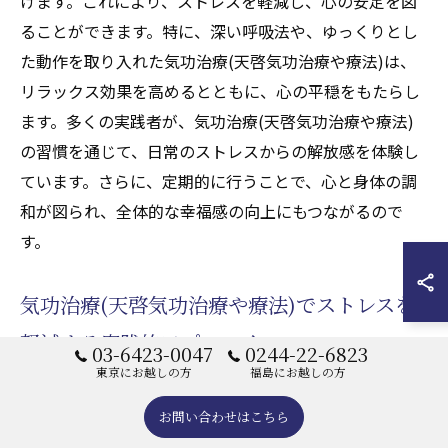
けます。これにより、ストレスを軽減し、心の安定を図
ることができます。特に、深い呼吸法や、ゆっくりとし
た動作を取り入れた気功治療(天啓気功治療や療法)は、
リラックス効果を高めるとともに、心の平穏をもたらし
ます。多くの実践者が、気功治療(天啓気功治療や療法)
の習慣を通じて、日常のストレスからの解放感を体験し
ています。さらに、定期的に行うことで、心と身体の調
和が図られ、全体的な幸福感の向上にもつながるので
す。
気功治療(天啓気功治療や療法)でストレスを
軽減する実践的アプローチ
03-6423-0047
0244-22-6823
東京にお越しの方
福島にお越しの方
気功治療(天啓気功治療や療法)を通じてストレスを軽減
するための実践的アプローチとしては、まずはシンプル
お問い合わせはこちら
な気功治療(天啓気功治療や療法)エクササイズから始め