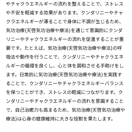
気功治療(天啓気功治療や療法)がもたらすリ
やチャクラエネルギーの流れを整えることで、ストレス
ラクゼーション効果
や不安を軽減する効果があります。クンダリニーやチャ
クラエネルギーが滞ることで身体に不調が生じるため、
ストレス管理における気功治療(天啓気功治
気功治療(天啓気功治療や療法)を通じて意識的にクンダ
療や療法)の重要性
リニーやチャクラエネルギーの流れを促進することが重
スピリチュアルな成長を促す気功治療(天啓気功
要です。たとえば、気功治療(天啓気功治療や療法)の呼
治療や療法)の実践方法
吸法や動作を行うことで、クンダリニーやチャクラエネ
スピリチュアルな気づきを深めるための気
ルギーの循環を良くし、心と体を調和させる手助けをし
功治療(天啓気功治療や療法)
ます。日常的に気功治療(天啓気功治療や療法)を実践す
自己成長を促す気功治療(天啓気功治療や療
ることで、クンダリニーやチャクラエネルギーバランス
法)の実践的ステップ
を保つことができ、ストレスの軽減につながります。ク
日常生活におけるスピリチュアルな気功治
ンダリニーやチャクラエネルギーの流れを意識すること
療(天啓気功治療や療法)実践
で、自己治癒力も高まるため、気功治療(天啓気功治療や
精神的な成長を助ける気功治療(天啓気功治
療法)は心身の健康維持に大きな役割を果たします。
療や療法)のテクニック