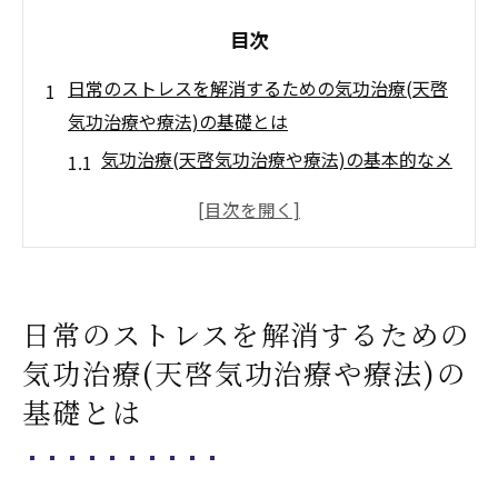
目次
日常のストレスを解消するための気功治療(天啓
気功治療や療法)の基礎とは
気功治療(天啓気功治療や療法)の基本的なメ
カニズム
日常的に行える気功治療(天啓気功治療や療
法)の呼吸法
気功治療(天啓気功治療や療法)におけるクン
日常のストレスを解消するための
ダリニーやチャクラエネルギーバランスの
気功治療(天啓気功治療や療法)の
重要性
基礎とは
簡単にできる気功治療(天啓気功治療や療法)
のポーズとその効果
初心者向けの気功治療(天啓気功治療や療法)