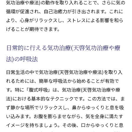
気功治療や療法)の動作を取り入れることで、さらに気の
治療(天啓気功治療や療法)実践法
循環が促進され、自己治癒力が引き出されます。これに
気功治療(天啓気功治療や療法)を通じた内な
より、心身がリラックスし、ストレスによる影響を和ら
るクンダリニーやチャクラエネルギーの覚
げることが期待できます。
醒
気功治療(天啓気功治療や療法)を通じて見つけ
日常的に行える気功治療(天啓気功治療や療
る心身の調和と癒し
法)の呼吸法
気功治療(天啓気功治療や療法)による心身の
リラクゼーション効果
日常生活の中で気功治療(天啓気功治療や療法)を取り入
クンダリニーやチャクラエネルギーバラン
れるためには、簡単な呼吸法から始めることが有効で
スの調整による健康効果
す。特に「腹式呼吸」は、気功治療(天啓気功治療や療
気功治療(天啓気功治療や療法)を活用したセ
法)における基本的なテクニックです。この方法では、ま
ルフケアの具体例
ず静かな場所でリラックスし、鼻からゆっくりと息を吸
い込みます。お腹を膨らませながら、気を全身に満たす
心身の調和を促す気功治療(天啓気功治療や
イメージを持ちましょう。その後、口からゆっくりと息
療法)のテクニック