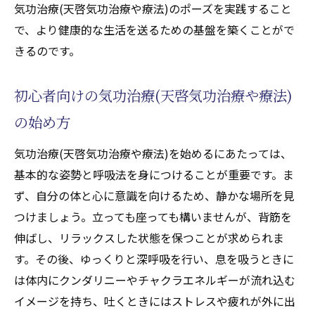
身体のクンダリニーやチャクラエネルギー
気功治療(天啓気功治療や療法)のポーズを実践すること
ラインを整える気功治療(天啓気功治療や療
で、より健康的な生活を送るための基盤を築くことがで
法)法
きるのです。
クンダリニーやチャクラエネルギーバラン
スを保つための日常的実践法
初心者向けの気功治療(天啓気功治療や療法)
気功治療(天啓気功治療や療法)でクンダリニ
の始め方
ーやチャクラエネルギーを安定させるため
気功治療(天啓気功治療や療法)を始めるにあたっては、
のステップ
基本的な姿勢と呼吸法を身につけることが重要です。ま
日々の気功治療(天啓気功治療や療法)を習慣化
ず、自分の体と心に意識を向けるため、静かな場所を見
するためのコツ
つけましょう。立っても座っても構いませんが、背筋を
毎日のルーチンに気功治療(天啓気功治療や
伸ばし、リラックスした状態を保つことが求められま
療法)を組み込む方法
す。その後、ゆっくりと深呼吸を行い、息を吸うときに
気功治療(天啓気功治療や療法)を続けるため
は体内にクンダリニーやチャクラエネルギーが流れ込む
のモチベーション維持のコツ
イメージを持ち、吐くときにはストレスや疲れが外に出