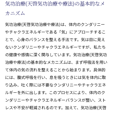
気功治療(天啓気功治療や療法)の基本的なメ
の始め方
日常のストレスを軽減するための気功治療
カニズム
(天啓気功治療や療法)の活用法
気功治療(天啓気功治療や療法)は、体内のクンダリニー
スピリチュアルな視点で見る気功治療(天啓気功
やチャクラエネルギーである「気」にアプローチするこ
治療や療法)の真髄
とで、心身のバランスを整える手法です。気は目に見え
スピリチュアルな成長と気功治療(天啓気功
ないクンダリニーやチャクラエネルギーですが、私たち
治療や療法)の関係
の健康や感情に深く関与しています。気功治療(天啓気功
クンダリニーやチャクラエネルギーの流れ
治療や療法)の基本的なメカニズムは、まず呼吸法を用い
を意識するトレーニング
て体内の気の流れを整えることから始まります。具体的
心と体の調和をもたらす気功治療(天啓気功
には、腹式呼吸を行い、息を吸うときには気を体内に取
治療や療法)の効果
り込み、吐く際には不要なクンダリニーやチャクラエネ
気功治療(天啓気功治療や療法)における精神
ルギーを外に出します。このプロセスにより、体内のク
的な洞察の深め方
ンダリニーやチャクラエネルギーバランスが整い、スト
レスや不安が軽減されるのです。加えて、気功治療(天啓
スピリチュアルな気付きを得るための気功