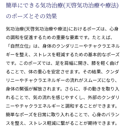
内なる自己を見つめ直す気功治療(天啓気功
簡単にできる気功治療(天啓気功治療や療法)
治療や療法)のアプローチ
のポーズとその効果
スピリチュアルな旅路を支える気功治療(天
気功治療(天啓気功治療や療法)におけるポーズは、心身
啓気功治療や療法)の習慣
の調和を促進するための重要な要素です。たとえば、
気功治療(天啓気功治療や療法)でクンダリニー
「自然立位」は、身体のクンダリニーやチャクラエネル
やチャクラエネルギーバランスを整える具体的
ギーを整え、ストレスを軽減するための基本的なポーズ
なステップ
です。このポーズでは、足を肩幅に開き、膝を軽く曲げ
気功治療(天啓気功治療や療法)におけるクン
ることで、体の重心を安定させます。その結果、クンダ
ダリニーやチャクラエネルギーセンターの
リニーやチャクラエネルギーの流れがスムーズになり、
活用法
身体の緊張が解放されます。さらに、手の動きを取り入
気功治療(天啓気功治療や療法)を使ったクン
れることで、気の流れを感じやすくし、外部のクンダリ
ダリニーやチャクラエネルギーの循環法
ニーやチャクラエネルギーと調和することができます。
バランスを整えるための気功治療(天啓気功
簡単なポーズを日常に取り入れることで、心身のバラン
治療や療法)の効果的なポーズ
スを整え、ストレス軽減に繋がることが期待できます。