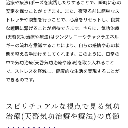
スピリチュアルな観点から見る気功治療(天
治療や療法)ポーズを実践したりすることで、瞬時に心の
啓気功治療や療法)の健康改善
安定を保つことができます。また、夜寝る前に簡単なス
心身の健康を支える気功治療(天啓気功治療
トレッチや瞑想を行うことで、心身をリセットし、良質
や療法)とスピリチュアルの役割
な睡眠に繋げることが期待できます。さらに、気功治療
(天啓気功治療や療法)はクンダリニーやチャクラエネル
統合的アプローチによる健康向上の実例
ギーの流れを意識することにより、自らの感情や心の状
気功治療(天啓気功治療や療法)とスピリチュ
態を整える手助けをしてくれます。このように、日常の
アルの融合による新たな健康への道
中で気功治療(天啓気功治療や療法)を取り入れること
で、ストレスを軽減し、健康的な生活を実現することが
できるのです。
スピリチュアルな視点で見る気功
治療(天啓気功治療や療法)の真髄