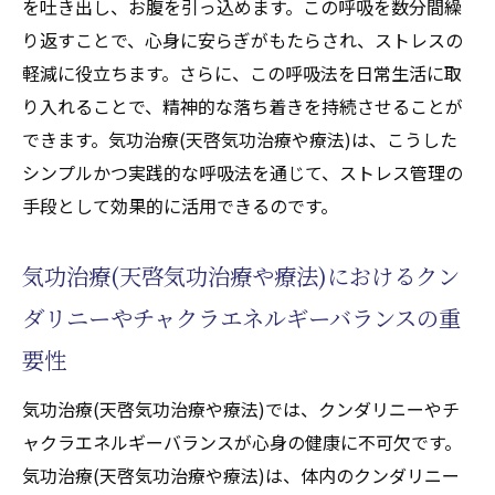
を吐き出し、お腹を引っ込めます。この呼吸を数分間繰
気功治療(天啓気功治療や療法)で得られる癒
り返すことで、心身に安らぎがもたらされ、ストレスの
しのプロセス
軽減に役立ちます。さらに、この呼吸法を日常生活に取
自己を癒すための気功治療(天啓気功治療や
り入れることで、精神的な落ち着きを持続させることが
療法)の実践方法
できます。気功治療(天啓気功治療や療法)は、こうした
気功治療(天啓気功治療や療法)がストレス軽減
シンプルかつ実践的な呼吸法を通じて、ストレス管理の
に与える影響とは
手段として効果的に活用できるのです。
ストレスホルモンをコントロールする気功
治療(天啓気功治療や療法)
気功治療(天啓気功治療や療法)におけるクン
心の平穏をもたらす気功治療(天啓気功治療
ダリニーやチャクラエネルギーバランスの重
や療法)の心理的効果
要性
日常の不安を和らげる気功治療(天啓気功治
療や療法)の役割
気功治療(天啓気功治療や療法)では、クンダリニーやチ
気功治療(天啓気功治療や療法)でストレスを
ャクラエネルギーバランスが心身の健康に不可欠です。
軽減する実践的アプローチ
気功治療(天啓気功治療や療法)は、体内のクンダリニー