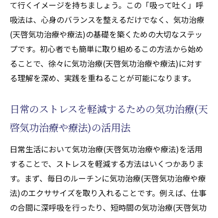
効率的に気功治療(天啓気功治療や療法)を習
て行くイメージを持ちましょう。この「吸って吐く」呼
慣化するためのタイムマネジメント
吸法は、心身のバランスを整えるだけでなく、気功治療
気功治療(天啓気功治療や療法)を日常生活に
(天啓気功治療や療法)の基礎を築くための大切なステッ
取り入れるための工夫
プです。初心者でも簡単に取り組めるこの方法から始め
ることで、徐々に気功治療(天啓気功治療や療法)に対す
気功治療(天啓気功治療や療法)の習慣化を妨
る理解を深め、実践を重ねることが可能になります。
げる要因を克服するテクニック
気功治療(天啓気功治療や療法)の効果を最大
日常のストレスを軽減するための気功治療(天
化するための継続的実践法
啓気功治療や療法)の活用法
気功治療(天啓気功治療や療法)とスピリチュア
ルの融合がもたらす健康効果
日常生活において気功治療(天啓気功治療や療法)を活用
気功治療(天啓気功治療や療法)とスピリチュ
することで、ストレスを軽減する方法はいくつかありま
アルの相乗効果
す。まず、毎日のルーチンに気功治療(天啓気功治療や療
身体的健康を促進する気功治療(天啓気功治
法)のエクササイズを取り入れることです。例えば、仕事
療や療法)の効果
の合間に深呼吸を行ったり、短時間の気功治療(天啓気功