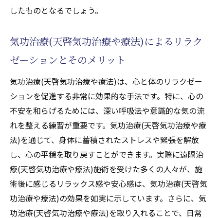
瞑想と気功治療(天啓気功治療や療法)の相乗
したものとなるでしょう。
効果で心を落ち着かせる
深いリラックスをもたらす呼吸法のコツ
気功治療(天啓気功治療や療法)によるリラク
瞑想と気功治療(天啓気功治療や療法)の組み
ゼーションとそのメリット
合わせによるストレス解消法
気功治療(天啓気功治療や療法)は、心と体のリラクゼー
日常生活で実践できる簡単な呼吸法
ションを促進する非常に効果的な手法です。特に、心の
遠隔気功治療(天啓気功治療や療法)で実感する
不安を和らげるためには、深い呼吸法や意識的な気の流
癒しとエネルギーの活性化
れを整える練習が重要です。気功治療(天啓気功治療や療
遠隔気功治療(天啓気功治療や療法)とは？そ
法)を通じて、身体に蓄積されたストレスや緊張を解放
の原理と効果を知る
し、心の平穏を取り戻すことができます。実際に遠隔治
遠隔治療(天啓気功治療や療法)施術が可能な
療(天啓気功治療や療法)施術を受けた多くの人々が、施
理由とその具体的な手法
術後に感じるリラックス感や安心感は、気功治療(天啓気
遠隔気功治療(天啓気功治療や療法)で心と体
功治療や療法)の効果を如実に示しています。さらに、気
に変化をもたらす方法
功治療(天啓気功治療や療法)を取り入れることで、日常