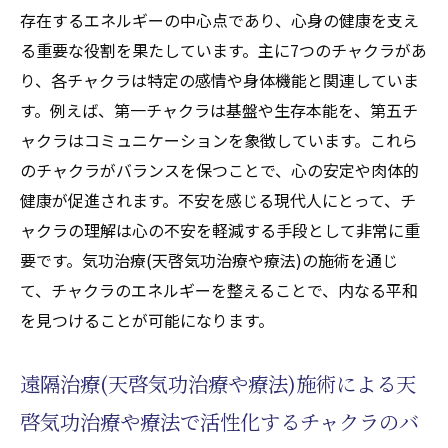
どこでも手軽にできる気功治療(天啓気功治
存在するエネルギーの中心点であり、心身の健康を支え
療や療法)の呼吸法
る重要な役割を果たしています。主に7つのチャクラがあ
気功治療(天啓気功治療や療法)の効果を持続
り、各チャクラは特定の感情や身体機能と関連していま
させるためのポイント
す。例えば、第一チャクラは基盤や生存本能を、第五チ
ャクラはコミュニケーションを象徴しています。これら
のチャクラがバランスを保つことで、心の安定や肉体的
健康が促進されます。不安を感じる現代人にとって、チ
ャクラの理解は心の不安を軽減する手段として非常に重
要です。気功治療(天啓気功治療や療法)の施術を通じ
て、チャクラのエネルギーを整えることで、内なる平和
を見つけることが可能になります。
遠隔治療(天啓気功治療や療法)施術による天
啓気功治療や療法で活性化するチャクラのバ