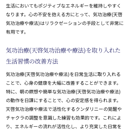
天啓気功治療や療法で活性化するクンダリ
生活においてもポジティブなエネルギーを維持しやすく
ニーやチャクラエネルギー活性化のための
なります。心の不安を抱える方にとって、気功治療(天啓
遠隔気功治療(天啓気功治療や療法)の利用法
気功治療や療法)はリラクゼーションの手段として非常に
遠隔気功治療(天啓気功治療や療法)による癒
有用です。
しの体験談
どこでもできる遠隔気功治療(天啓気功治療
気功治療(天啓気功治療や療法)を取り入れた
や療法)の実践方法
生活習慣の改善方法
天啓気功治療院による内なる力の呼び覚まし
気功治療(天啓気功治療や療法)を日常生活に取り入れる
天啓気功治療院の独自の技法を紹介
ことで、心身の健康を大幅に改善することができます。
内なるクンダリニーやチャクラエネルギー
特に、朝の瞑想や簡単な気功治療(天啓気功治療や療法)
を引き出すためのサポート
の動作を日課にすることで、心の安定感を得られます。
治療院で体験できる気功治療(天啓気功治療
天啓気功治療や療法で活性化するクンダリニーの覚醒や
や療法)の具体的な効果
チャクラの調整を意識した練習も効果的です。これによ
内なる力を最大限に活かすための施術プラ
り、エネルギーの流れが活性化し、より充実した日常を