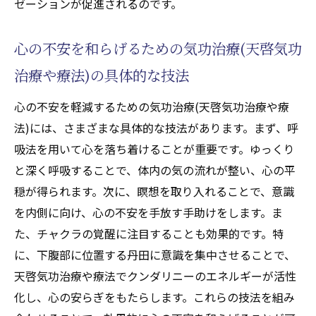
ゼーションが促進されるのです。
高めるための心構え
天啓気功治療や療法で活性化するチャクラ
心の不安を和らげるための気功治療(天啓気功
と気功治療(天啓気功治療や療法)の相乗効果
を体験する
治療や療法)の具体的な技法
日常で天啓気功治療や療法で活性化するチ
心の不安を軽減するための気功治療(天啓気功治療や療
ャクラを意識するための簡単な方法
法)には、さまざまな具体的な技法があります。まず、呼
天啓気功治療や療法で活性化するクンダリニー
吸法を用いて心を落ち着けることが重要です。ゆっくり
の上昇と気功治療(天啓気功治療や療法)の秘め
と深く呼吸することで、体内の気の流れが整い、心の平
た力
穏が得られます。次に、瞑想を取り入れることで、意識
天啓気功治療や療法で活性化するクンダリ
を内側に向け、心の不安を手放す手助けをします。ま
ニーとは何か？その神秘を解明
た、チャクラの覚醒に注目することも効果的です。特
気功治療(天啓気功治療や療法)で天啓気功治
に、下腹部に位置する丹田に意識を集中させることで、
療や療法でクンダリニーを活性化する方法
天啓気功治療や療法でクンダリニーのエネルギーが活性
化し、心の安らぎをもたらします。これらの技法を組み
天啓気功治療や療法で活性化するクンダリ