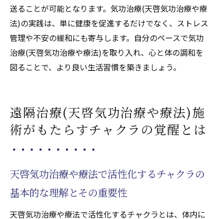
ン
送ることが可能となります。気功治療(天啓気功治療や療
顧客の声に基づく治療院の評判と成果
法)の実践は、単に健康を促進するだけでなく、ストレス
管理や不安の緩和にも寄与します。自分のペースで気功
天啓気功治療の哲学とその実践
治療(天啓気功治療や療法)を取り入れ、心と体の調和を
どこにいても体験できる気功治療(天啓気功治療
図ることで、より良い生活習慣を築きましょう。
や療法)の効果
場所を問わない気功治療(天啓気功治療や療
法)の実践方法
遠隔治療(天啓気功治療や療法)施
遠隔治療(天啓気功治療や療法)施術による気
術がもたらすチャクラの覚醒とは
功治療(天啓気功治療や療法)効果を最大化す
る技
日常生活で活用できる気功治療(天啓気功治
天啓気功治療や療法で活性化するチャクラの
療や療法)のテクニック
基本的な理解とその重要性
気功治療(天啓気功治療や療法)で心身のリフ
レッシュを図る方法
天啓気功治療や療法で活性化するチャクラとは、体内に