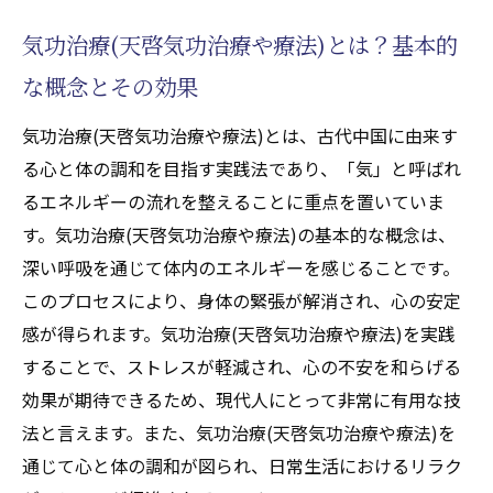
気功治療(天啓気功治療や療法)によるリラク
気功治療(天啓気功治療や療法)とは？基本的
ゼーションとそのメリット
な概念とその効果
気功治療(天啓気功治療や療法)を取り入れた
生活習慣の改善方法
気功治療(天啓気功治療や療法)とは、古代中国に由来す
遠隔治療(天啓気功治療や療法)施術がもたらす
る心と体の調和を目指す実践法であり、「気」と呼ばれ
チャクラの覚醒とは
るエネルギーの流れを整えることに重点を置いていま
天啓気功治療や療法で活性化するチャクラ
す。気功治療(天啓気功治療や療法)の基本的な概念は、
の基本的な理解とその重要性
深い呼吸を通じて体内のエネルギーを感じることです。
遠隔治療(天啓気功治療や療法)施術による天
このプロセスにより、身体の緊張が解消され、心の安定
啓気功治療や療法で活性化するチャクラの
感が得られます。気功治療(天啓気功治療や療法)を実践
バランス調整
することで、ストレスが軽減され、心の不安を和らげる
効果が期待できるため、現代人にとって非常に有用な技
天啓気功治療や療法で活性化するチャクラ
法と言えます。また、気功治療(天啓気功治療や療法)を
覚醒が心に与える影響とそのメリット
通じて心と体の調和が図られ、日常生活におけるリラク
遠隔治療(天啓気功治療や療法)施術で効果を