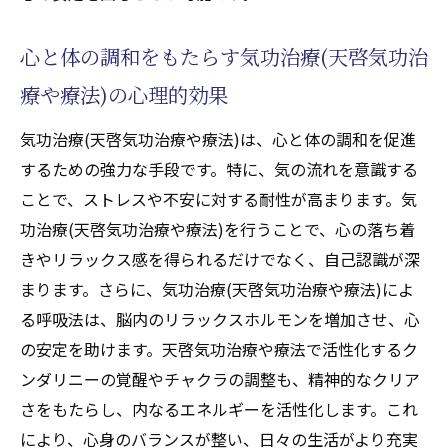
法)の効果的なアプローチ
心の安定を取り戻すための気功治療(天啓気
心と体の調和をもたらす気功治療(天啓気功治
功治療や療法)の活用法
療や療法)の心理的効果
気功治療(天啓気功治療や療法)で不安を軽減
するための日常習慣
気功治療(天啓気功治療や療法)は、心と体の調和を促進
気功治療(天啓気功治療や療法)の実践がもた
するための強力な手段です。特に、気の流れを意識する
らすメンタルヘルスの改善
ことで、ストレスや不安に対する耐性が高まります。気
不安を和らげるための気功治療(天啓気功治
功治療(天啓気功治療や療法)を行うことで、心の落ち着
療や療法)セッションの体験談
きやリラックス感を得られるだけでなく、自己認識が深
まります。さらに、気功治療(天啓気功治療や療法)によ
瞑想と呼吸法で心身のバランスを整える
る呼吸法は、脳内のリラックスホルモンを増加させ、心
瞑想の基本と気功治療(天啓気功治療や療法)
の安定を助けます。天啓気功治療や療法で活性化するク
との違い
ンダリニーの覚醒やチャクラの調整も、精神的なクリア
呼吸法を取り入れた気功治療(天啓気功治療
さをもたらし、内なるエネルギーを活性化します。これ
や療法)の実践方法
により、心身のバランスが整い、日々の生活がより充実