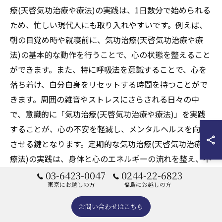
療(天啓気功治療や療法)の実践は、1日数分で始められる
ため、忙しい現代人にも取り入れやすいです。例えば、
朝の目覚め時や就寝前に、気功治療(天啓気功治療や療
法)の基本的な動作を行うことで、心の状態を整えること
ができます。また、特に呼吸法を意識することで、心を
落ち着け、自分自身をリセットする時間を持つことがで
きます。周囲の雑音やストレスにさらされる日々の中
で、意識的に「気功治療(天啓気功治療や療法)」を実践
することが、心の不安を軽減し、メンタルヘルスを向上
させる鍵となります。定期的な気功治療(天啓気功治療や
療法)の実践は、身体と心のエネルギーの流れを整え、不
安症の軽減に寄与することが多いのです。
03-6423-0047
0244-22-6823
東京にお越しの方
福島にお越しの方
気功治療(天啓気功治療や療法)の実践がもた
お問い合わせはこちら