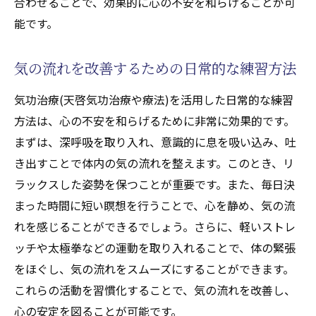
合わせることで、効果的に心の不安を和らげることが可
ニーの上昇による自己成長と変化
能です。
気功治療(天啓気功治療や療法)と天啓気功治
療や療法で活性化するクンダリニーの関係
気の流れを改善するための日常的な練習方法
を深く理解する
安全に天啓気功治療や療法で活性化するク
気功治療(天啓気功治療や療法)を活用した日常的な練習
ンダリニーを高めるための注意点
方法は、心の不安を和らげるために非常に効果的です。
実生活に生かす天啓気功治療や療法で活性
まずは、深呼吸を取り入れ、意識的に息を吸い込み、吐
化するクンダリニーと気功治療(天啓気功治
き出すことで体内の気の流れを整えます。このとき、リ
療や療法)の知識
ラックスした姿勢を保つことが重要です。また、毎日決
まった時間に短い瞑想を行うことで、心を静め、気の流
現代人の心の不安を気功治療(天啓気功治療や療
れを感じることができるでしょう。さらに、軽いストレ
法)で解消する方法
ッチや太極拳などの運動を取り入れることで、体の緊張
ストレス社会における気功治療(天啓気功治
をほぐし、気の流れをスムーズにすることができます。
療や療法)の役割
これらの活動を習慣化することで、気の流れを改善し、
不安症に対する気功治療(天啓気功治療や療
心の安定を図ることが可能です。