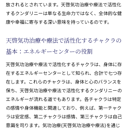
治療や療法)の効果
放されるとされています。天啓気功治療や療法で活性化
遠隔気功(天啓気功治療や療法)の体験談とそ
するクンダリニーは単なる生命力ではなく、全体的な健
の効果
康や幸福に寄与する深い意味を持っているのです。
気功治療(天啓気功治療や療法)で日常生活に
天啓気功治療や療法で活性化するチャクラの
取り入れる天気病対策
気功治療(天啓気功治療や療法)の力で天啓気功
基本：エネルギーセンターの役割
治療や療法で活性化するクンダリニーを目覚め
天啓気功治療や療法で活性化するチャクラは、身体に存
させる新しい時代
在するエネルギーセンターとして知られ、合計で七つ存
現代における気功治療(天啓気功治療や療法)
在します。これらのチャクラは、身体と心のバランスを
の役割とは
保ち、天啓気功治療や療法で活性化するクンダリニーの
天啓気功治療や療法で活性化するクンダリ
エネルギーが流れる道でもあります。各チャクラは特定
ニー覚醒を促すための気功治療(天啓気功治
の感情や身体機能と関連しており、例えば、第一チャク
療や療法)練習
ラは安定感、第二チャクラは感情、第三チャクラは自己
気功治療(天啓気功治療や療法)の科学的根拠
意識を司ります。気功治療(天啓気功治療や療法)を通じ