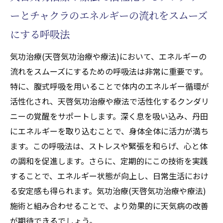
ーとチャクラのエネルギーの流れをスムーズ
天気病寛解への道：気功治療(天啓気功治療
や療法)の初歩的練習
にする呼吸法
気功治療(天啓気功治療や療法)による天気病
気功治療(天啓気功治療や療法)において、エネルギーの
寛解のプロセス
流れをスムーズにするための呼吸法は非常に重要です。
自宅でできる基本的な気功治療(天啓気功治
特に、腹式呼吸を用いることで体内のエネルギー循環が
療や療法)エクササイズ
活性化され、天啓気功治療や療法で活性化するクンダリ
気功治療(天啓気功治療や療法)を取り入れた
ニーの覚醒をサポートします。深く息を吸い込み、丹田
日常生活の改善法
にエネルギーを取り込むことで、身体全体に活力が満ち
天気病寛解に向けた継続的な気功治療(天啓
ます。この呼吸法は、ストレスや緊張を和らげ、心と体
気功治療や療法)の取り組み
の調和を促進します。さらに、定期的にこの技術を実践
心と体を結ぶ気功治療(天啓気功治療や療法)の
することで、エネルギー状態が向上し、日常生活におけ
秘密チャクラ覚醒へのアプローチ
る安定感も得られます。気功治療(天啓気功治療や療法)
施術と組み合わせることで、より効果的に天気病の改善
気功治療(天啓気功治療や療法)が心と体を繋
が期待できるでしょう。
ぐメカニズム