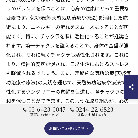
ラのバランスを保つことは、心身の健康にとって重要な
要素です。気功治療(天啓気功治療や療法)を活用した施
術により、エネルギーの流れをスムーズにすることが可
能です。特に、チャクラを順に活性化することが推奨さ
れます。第一チャクラを整えることで、身体の基盤が強
化され、それに続くチャクラも活性化されます。これに
より、精神的安定が促され、日常生活におけるストレス
も軽減されるでしょう。また、定期的な気功治療(天啓気
功治療や療法)の実践を通じて、天啓気功治療や療法で活
性化するクンダリニーの覚醒を促進し、各チャクラの調
和を保つことができます。このような取り組みが、心の
03-6423-0047
0244-22-6823
平穏と身体の健康につながるのです。
東京にお越しの方
福島にお越しの方
遠隔施術(天啓気功治療や療法)がもたらすク
お問い合わせはこちら