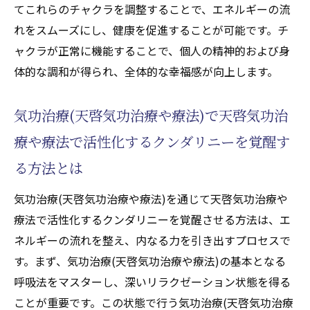
とその効果
てこれらのチャクラを調整することで、エネルギーの流
天啓気功治療や療法で活性化するクンダリ
れをスムーズにし、健康を促進することが可能です。チ
ニーと気功治療(天啓気功治療や療法)の相乗
ャクラが正常に機能することで、個人の精神的および身
効果を探る
体的な調和が得られ、全体的な幸福感が向上します。
気功治療(天啓気功治療や療法)を活用した天
啓気功治療や療法で活性化するクンダリニ
気功治療(天啓気功治療や療法)で天啓気功治
ー覚醒のケーススタディ
療や療法で活性化するクンダリニーを覚醒す
未来の気功治療(天啓気功治療や療法)：新し
る方法とは
い技術との融合
気功治療(天啓気功治療や療法)を通じて天啓気功治療や
天啓気功治療や療法で活性化するチャクラとク
療法で活性化するクンダリニーを覚醒させる方法は、エ
ンダリニーの関係遠隔施術(天啓気功治療や療
ネルギーの流れを整え、内なる力を引き出すプロセスで
法)での可能性
す。まず、気功治療(天啓気功治療や療法)の基本となる
天啓気功治療や療法で活性化するチャクラ
呼吸法をマスターし、深いリラクゼーション状態を得る
とクンダリニーの関係性を理解する
ことが重要です。この状態で行う気功治療(天啓気功治療