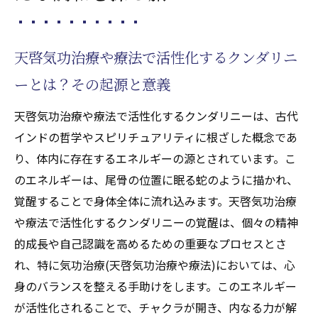
を整えるための瞑想テクニック
天啓気功治療や療法で活性化するクンダリ
ニーとチャクラのエネルギーの流れをスム
天啓気功治療や療法で活性化するクンダリニ
ーズにする呼吸法
ーとは？その起源と意義
天啓気功治療や療法で活性化するクンダリ
天啓気功治療や療法で活性化するクンダリニーは、古代
ニー覚醒後の生活への影響
インドの哲学やスピリチュアリティに根ざした概念であ
遠隔気功(天啓気功治療や療法)で天気病を克服
り、体内に存在するエネルギーの源とされています。こ
心身のバランスを取り戻す方法
のエネルギーは、尾骨の位置に眠る蛇のように描かれ、
天気病とは？その原因と症状を理解する
覚醒することで身体全体に流れ込みます。天啓気功治療
遠隔気功(天啓気功治療や療法)が天気病に効
や療法で活性化するクンダリニーの覚醒は、個々の精神
果的な理由
的成長や自己認識を高めるための重要なプロセスとさ
天気病を気功治療(天啓気功治療や療法)で和
れ、特に気功治療(天啓気功治療や療法)においては、心
らげる具体的なステップ
身のバランスを整える手助けをします。このエネルギー
心身のバランスを整える気功治療(天啓気功
が活性化されることで、チャクラが開き、内なる力が解