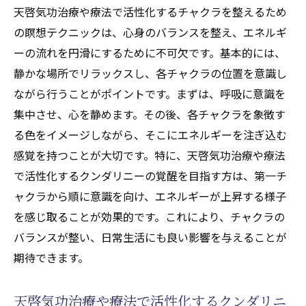
天啓気功治療や療法で活性化するチャクラを整えるため
天啓気功治療院の独自技法を知る
の瞑想テクニックは、心身のバランスを整え、エネルギ
遠隔施術(天啓気功治療や療法)を受ける流れ
ーの流れを円滑にするために不可欠です。基本的には、
とその効果
静かな場所でリラックスし、各チャクラの位置を意識し
距離を越えたクンダリニーとチャクラのエ
ながら行うことがポイントです。まずは、呼吸に意識を
ネルギー伝達の秘密
集中させ、心を静めます。その後、各チャクラを象徴す
患者の声：遠隔施術(天啓気功治療や療法)の
る色をイメージしながら、そこにエネルギーを注ぎ込む
体験談
感覚を持つことが大切です。特に、天啓気功治療や療法
遠隔施術(天啓気功治療や療法)で得られる心
で活性化するクンダリニーの覚醒を目指す方は、第一チ
と体の変化
ャクラから順に意識を向け、エネルギーが上昇する様子
を感じ取ることが効果的です。これにより、チャクラの
天啓気功治療院が目指す未来のヒーリング
バランスが整い、日常生活にも良い影響を与えることが
気功治療(天啓気功治療や療法)で叶える天気病
期待できます。
の寛解その第一歩を踏み出そう
気功治療(天啓気功治療や療法)を始める前に
天啓気功治療や療法で活性化するクンダリニ
知っておくべきこと