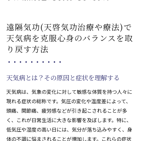
天啓気功治療や療法で活性化するクンダリ
ニーの目覚めがもたらす恩恵
遠隔気功(天啓気功治療や療法)で
気功治療(天啓気功治療や療法)が生活の質を
天気病を克服心身のバランスを取
向上させる理由
り戻す方法
天啓気功治療や療法で活性化するクンダリ
ニー覚醒後の日常生活への影響
気功治療(天啓気功治療や療法)で心身の変化
天気病とは？その原因と症状を理解する
をサポートする方法
天啓気功治療や療法で活性化するクンダリ
天気病は、気象の変化に対して敏感な体質を持つ人々に
ニーと気功治療(天啓気功治療や療法)を組み
現れる症状の総称です。気圧の変化や温度差によって、
合わせた健康管理
頭痛、関節痛、疲労感などが引き起こされることが多
生活の中に気功治療(天啓気功治療や療法)を
く、これが日常生活に大きな影響を及ぼします。特に、
取り入れるヒント
低気圧や湿度の高い日には、気分が落ち込みやすく、身
体の不調に悩まされることが増加します。これらの症状