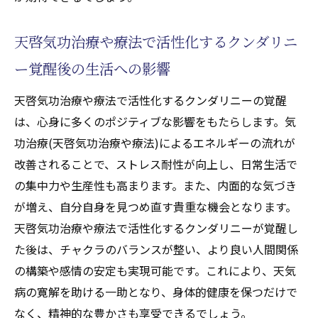
天啓気功治療や療法で活性化するチャクラ
天啓気功治療や療法で活性化するクンダリニ
覚醒を促す気功治療(天啓気功治療や療法)の
パワー
ー覚醒後の生活への影響
心の状態と天啓気功治療や療法で活性化す
天啓気功治療や療法で活性化するクンダリニーの覚醒
るチャクラの関係性を考察する
は、心身に多くのポジティブな影響をもたらします。気
気功治療(天啓気功治療や療法)で心の平穏を
功治療(天啓気功治療や療法)によるエネルギーの流れが
取り戻す方法
改善されることで、ストレス耐性が向上し、日常生活で
チャクラを活性化するための気功治療(天啓
の集中力や生産性も高まります。また、内面的な気づき
気功治療や療法)セッション
が増え、自分自身を見つめ直す貴重な機会となります。
心と体の調和を目指す気功治療(天啓気功治
天啓気功治療や療法で活性化するクンダリニーが覚醒し
療や療法)の実践法
た後は、チャクラのバランスが整い、より良い人間関係
の構築や感情の安定も実現可能です。これにより、天気
天啓気功治療や療法で活性化するクンダリニー
病の寛解を助ける一助となり、身体的健康を保つだけで
の目覚めがもたらす生活の変化と気功治療(天啓
なく、精神的な豊かさも享受できるでしょう。
気功治療や療法)の役割