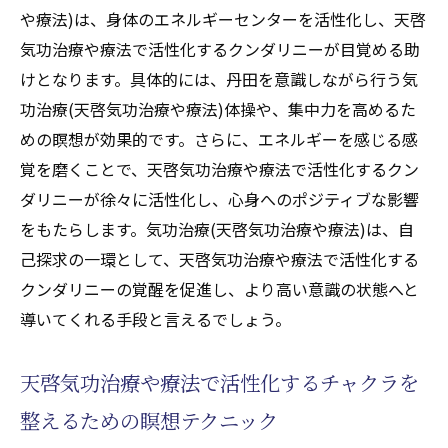
遠隔施術(天啓気功治療や療法)で天啓気功治
や療法)は、身体のエネルギーセンターを活性化し、天啓
療や療法で活性化するチャクラを整える方
気功治療や療法で活性化するクンダリニーが目覚める助
法
けとなります。具体的には、丹田を意識しながら行う気
天啓気功治療や療法で活性化するクンダリ
功治療(天啓気功治療や療法)体操や、集中力を高めるた
ニーとチャクラのバランスを保つ秘訣
めの瞑想が効果的です。さらに、エネルギーを感じる感
遠隔施術(天啓気功治療や療法)がもたらすク
覚を磨くことで、天啓気功治療や療法で活性化するクン
ンダリニーとチャクラのエネルギーの調和
ダリニーが徐々に活性化し、心身へのポジティブな影響
天啓気功治療や療法で活性化するクンダリ
をもたらします。気功治療(天啓気功治療や療法)は、自
ニー覚醒における遠隔施術(天啓気功治療や
己探求の一環として、天啓気功治療や療法で活性化する
療法)の利点
クンダリニーの覚醒を促進し、より高い意識の状態へと
天啓気功治療や療法で活性化するチャクラ
導いてくれる手段と言えるでしょう。
とクンダリニーを活かした遠隔ヒーリング
の未来
天啓気功治療や療法で活性化するチャクラを
天啓気功治療院が提供する遠隔施術(天啓気功治
整えるための瞑想テクニック
療や療法)の魅力とは