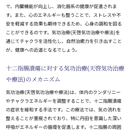
で活性化するチャクラのポイント
で、内臓機能が向上し、消化器系の健康が促進されま
気功治療(天啓気功治療や療法)の力を引き出
す。また、心のエネルギーも整うことで、ストレスや不
す呼吸法
安を軽減する効果も期待できるため、心身の調和を図る
自宅でできる簡単な気功治療(天啓気功治療
ことができるのです。気功治療(天啓気功治療や療法)を
や療法)実践法
通じてチャクラを活性化し、自然治癒力を引き出すこと
施術後のフォローアップと効果の持続
が、健康への近道となるでしょう。
天啓気功治療や療法でチャクラを活性化し心身
の調和を取り戻す遠隔気功(天啓気功治療や療
十二指腸潰瘍に対する気功治療(天啓気功治療
法)の効果
や療法)のメカニズム
天啓気功治療や療法でチャクラ活性化の基
気功治療(天啓気功治療や療法)は、体内のクンダリニー
本ステップ
やチャクラエネルギーを調整することで、十二指腸潰瘍
クンダリニーやチャクラエネルギーレベル
の症状を緩和する手法です。この療法では、気の流れを
の向上とその効果
整えることが重視されており、特に丹田を意識した深い
心身の調和をもたらす遠隔施術(天啓気功治
呼吸がエネルギーの循環を促進します。十二指腸の周囲