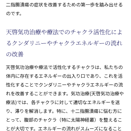
天啓気功治療や療法で活性化するクンダリ
二指腸潰瘍の症状を改善するための第一歩を踏み出せる
ニー覚醒が及ぼす心身への影響
のです。
天啓気功治療や療法で活性化するチャクラ
とクンダリニーの関係を理解する
天啓気功治療や療法でのチャクラ活性化によ
気功治療(天啓気功治療や療法)との相乗効果
るクンダリニーやチャクラエネルギーの流れ
を生む天啓気功治療や療法で活性化するク
の改善
ンダリニー覚醒
天啓気功治療や療法で活性化するチャクラは、私たちの
十二指腸潰瘍を和らげるための遠隔気功施術(天
体内に存在するエネルギーの出入り口であり、これを活
啓気功治療や療法)の実践法
性化することでクンダリニーやチャクラエネルギーの流
十二指腸潰瘍に効果的な気功治療(天啓気功
れを改善することができます。気功治療(天啓気功治療や
治療や療法)のテクニック
療法)では、各チャクラに対して適切なエネルギーを送
遠隔施術(天啓気功治療や療法)の準備と心構
り、滞りを解消します。特に、十二指腸潰瘍に悩む方に
え
とって、腹部のチャクラ（特に太陽神経叢）を整えるこ
施術中に意識するべき天啓気功治療や療法
とが大切です。エネルギーの流れがスムーズになること