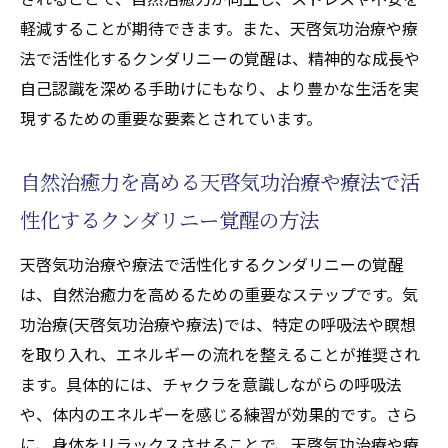
新たな健康法としての気功施術(天啓気功治
軽減することが期待できます。また、天啓気功治療や療
療や療法)の未来
法で活性化するクンダリニーの覚醒は、精神的な成長や
自己認識を深める手助けにもなり、より豊かな生活を実
現するための重要な要素とされています。
自然治癒力を高める天啓気功治療や療法で活
性化するクンダリニー覚醒の方法
天啓気功治療や療法で活性化するクンダリニーの覚醒
は、自然治癒力を高めるための重要なステップです。気
功治療(天啓気功治療や療法)では、特定の呼吸法や瞑想
を取り入れ、エネルギーの流れを整えることが推奨され
ます。具体的には、チャクラを意識しながらの呼吸法
や、体内のエネルギーを感じる練習が効果的です。さら
に、身体をリラックスさせることで、天啓気功治療や療