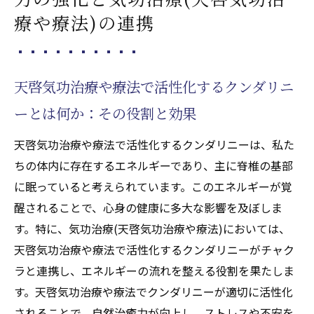
天啓気功治療や療法で活性化するクンダリニー
療や療法)の連携
覚醒による遠隔気功施術(天啓気功治療や療法)
での健康の新しい可能性
天啓気功治療や療法で活性化するクンダリ
天啓気功治療や療法で活性化するクンダリニ
ニー覚醒がもたらす健康改善の可能性
ーとは何か：その役割と効果
遠隔気功(天啓気功治療や療法)での新しい健
天啓気功治療や療法で活性化するクンダリニーは、私た
康アプローチ
ちの体内に存在するエネルギーであり、主に脊椎の基部
天啓気功治療や療法で活性化するクンダリ
に眠っていると考えられています。このエネルギーが覚
ニー覚醒と精神的成長の関係
醒されることで、心身の健康に多大な影響を及ぼしま
体験者の声から学ぶ天啓気功治療や療法で
す。特に、気功治療(天啓気功治療や療法)においては、
活性化するクンダリニーの効果
天啓気功治療や療法で活性化するクンダリニーがチャク
天啓気功治療や療法で活性化するクンダリ
ラと連携し、エネルギーの流れを整える役割を果たしま
ニーと気功治療(天啓気功治療や療法)の融合
す。天啓気功治療や療法でクンダリニーが適切に活性化
による健康への影響
されることで、自然治癒力が向上し、ストレスや不安を