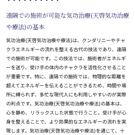
天啓気功治療や療法で活性化するチャクラ
の力を引き出す具体的な方法
遠隔での施術が可能な気功治療(天啓気功治療
遠隔気功治療(天啓気功治療や療法)での十二
や療法)の基本
指腸潰瘍の改善事例
気功治療(天啓気功治療や療法)は、クンダリニーやチャ
天啓気功治療や療法で活性化するクンダリニー
クラエネルギーの流れを整える古代の技法であり、遠隔
覚醒による自然治癒力の強化と気功治療(天啓気
での施術が可能です。この技法では、施術者がエネルギ
功治療や療法)の連携
ーを送り、受け手の体内のチャクラを活性化させること
天啓気功治療や療法で活性化するクンダリ
が重要です。特に、遠隔での施術では、物理的な距離を
ニーとは何か：その役割と効果
超えてエネルギーを伝えることができるため、時間や場
自然治癒力を高める天啓気功治療や療法で
所に縛られず、多忙な現代人にも利用しやすいのが実際
活性化するクンダリニー覚醒の方法
の利点です。気功治療(天啓気功治療や療法)の基本は、
遠隔気功(天啓気功治療や療法)での天啓気功
心を静め、リラックスした状態で行うこと。受け手が心
治療や療法で活性化するクンダリニーの連
身を整えることで、より効果的なエネルギーの流れを実
携法
現します。気功治療(天啓気功治療や療法)を通じて、十