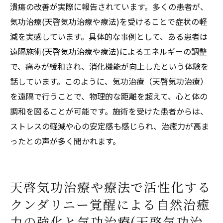
潰瘍の改善が実際に報告されています。多くの患者が、
遠隔施術(天啓気功治療や療法)での天啓気功
気功治療(天啓気功治療や療法)を受けることで症状の軽
治療や療法で活性化するチャクラチェック
減を実感しています。具体的な事例として、ある患者は
方法
遠隔施術(天啓気功治療や療法)によるエネルギーの調整
心身のバランスを整える気功治療(天啓気功
で、痛みが緩和され、消化機能が向上したという体験を
治療や療法)の手法
話しています。このように、気功治療（天啓気功治療）
気功施術(天啓気功治療や療法)による天啓気
を遠隔で行うことで、物理的な距離を超えて、心と体の
功治療や療法で活性化するクンダリニーや
調和を図ることが可能です。施術を受けた患者からは、
チャクラエネルギーの流れの調整
ストレスの軽減や心の安定感も感じられ、治癒力が高ま
天啓気功治療や療法で活性化するチャクラ
ったとの声が多く聞かれます。
の不均衡を修正するアプローチ
気功治療(天啓気功治療や療法)による自己治
天啓気功治療や療法で活性化する
癒力の向上
クンダリニー覚醒による自然治癒
気功(天啓気功治療や療法)の力を最大限に発
揮するための心構え
力の強化と気功治療(天啓気功治