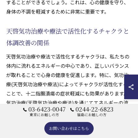
することができるでしょう。これは、心の健康を守り、
身体の不調を軽減するために非常に重要です。
天啓気功治療や療法で活性化するチャクラと
体調改善の関係
天啓気功治療や療法で活性化するチャクラは、私たちの
体内に流れるエネルギーの中心であり、正しいバランス
が取れることで心身の健康を促進します。特に、気功治
療(天啓気功治療や療法)によってチャクラが活性化する
ことで、十二指腸潰瘍の症状軽減にも効果があります。
気功治療(天啓気功治療や療法)を通じてエネルギーの流
03-6423-0047
0244-22-6823
れを整えることで、消化器官や内臓の機能が改善され、
東京にお越しの方
福島にお越しの方
体調が向上します。遠隔施術(天啓気功治療や療法)で
お問い合わせはこちら
は、施術者が天啓気功治療や療法で活性化するクンダリ