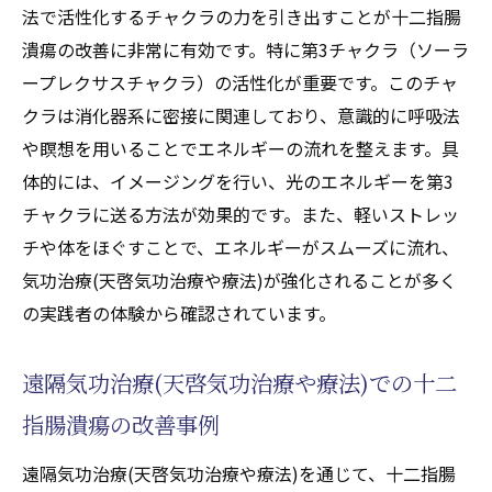
健康改善を促す天啓気功治療や療法で活性
法で活性化するチャクラの力を引き出すことが十二指腸
化するチャクラ調整法
潰瘍の改善に非常に有効です。特に第3チャクラ（ソーラ
遠隔施術(天啓気功治療や療法)によるクンダ
ープレクサスチャクラ）の活性化が重要です。このチャ
リニーやチャクラエネルギーバランスの再
クラは消化器系に密接に関連しており、意識的に呼吸法
構築
や瞑想を用いることでエネルギーの流れを整えます。具
気功治療(天啓気功治療や療法)による免疫力
体的には、イメージングを行い、光のエネルギーを第3
の強化
チャクラに送る方法が効果的です。また、軽いストレッ
天啓気功治療や療法で活性化するクンダリ
チや体をほぐすことで、エネルギーがスムーズに流れ、
ニーやチャクラエネルギーの流れを感じ取
気功治療(天啓気功治療や療法)が強化されることが多く
る練習法
の実践者の体験から確認されています。
気功治療(天啓気功治療や療法)が日常生活に
遠隔気功治療(天啓気功治療や療法)での十二
与える変化
遠隔での気功治療(天啓気功治療や療法)を通じ
指腸潰瘍の改善事例
た天啓気功治療や療法で活性化するチャクラバ
遠隔気功治療(天啓気功治療や療法)を通じて、十二指腸
ランスの調整法