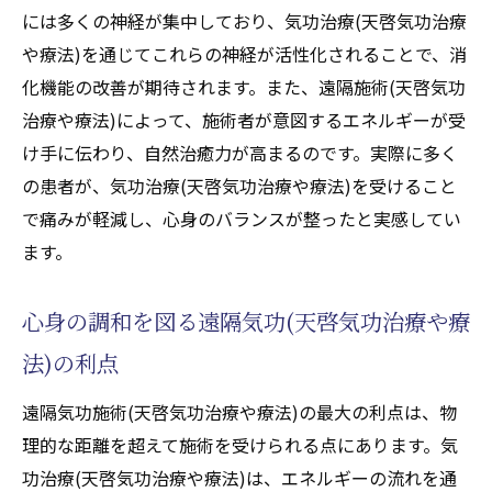
療や療法)の効果
には多くの神経が集中しており、気功治療(天啓気功治療
ストレス軽減に役立つ気功治療(天啓気功治
や療法)を通じてこれらの神経が活性化されることで、消
療や療法)のテクニック
化機能の改善が期待されます。また、遠隔施術(天啓気功
天啓気功治療や療法で活性化するチャクラ
治療や療法)によって、施術者が意図するエネルギーが受
と体調改善の関係
け手に伝わり、自然治癒力が高まるのです。実際に多く
天啓気功治療や療法でチャクラ活性化によ
の患者が、気功治療(天啓気功治療や療法)を受けること
る精神的成長の促進
で痛みが軽減し、心身のバランスが整ったと実感してい
ます。
気功治療(天啓気功治療や療法)で十二指腸潰瘍
を改善するための天啓気功治療や療法で活性化
心身の調和を図る遠隔気功(天啓気功治療や療
するクンダリニーの重要性
天啓気功治療や療法で活性化するクンダリ
法)の利点
ニーエネルギーの力を引き出す
遠隔気功施術(天啓気功治療や療法)の最大の利点は、物
十二指腸潰瘍と天啓気功治療や療法で活性
理的な距離を超えて施術を受けられる点にあります。気
化するクンダリニーの関連性
功治療(天啓気功治療や療法)は、エネルギーの流れを通