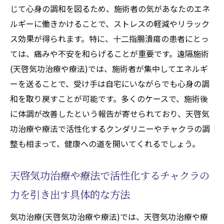
自然治癒力を高めるための天啓気功治療や
じて心身の調和を図るため、施術者の気があなたのエネ
療法で活性化するクンダリニーテクニック
ルギーに働きかけることで、ストレスの軽減やリラック
遠隔気功(天啓気功治療や療法)での天啓気功
ス効果が得られます。特に、十二指腸潰瘍の患者にとっ
治療や療法で活性化するクンダリニー活用
ては、痛みや不安を和らげることが重要です。遠隔施術
法
(天啓気功治療や療法)では、施術者が集中してエネルギ
心身の健康を取り戻すためのクンダリニー
ーを送ることで、受け手は自宅にいながらでも心身の調
やチャクラエネルギー調整
和を取り戻すことが可能です。多くのケースで、施術後
に体調が改善したという報告が寄せられており、天啓気
天啓気功治療や療法で活性化するクンダリ
功治療や療法で活性化するクンダリニーやチャクラの調
ニー覚醒のリスクとその対策
整も相まって、健康への道を開いてくれるでしょう。
自然な天啓気功治療や療法で活性化するクンダ
リニーやチャクラエネルギーの流れを整える遠
天啓気功治療や療法で活性化するチャクラの
隔気功(天啓気功治療や療法)による健康改善
気功治療(天啓気功治療や療法)でのクンダリ
力を引き出す具体的な方法
ニーやチャクラエネルギー流れの整え方
気功治療(天啓気功治療や療法)では、天啓気功治療や療