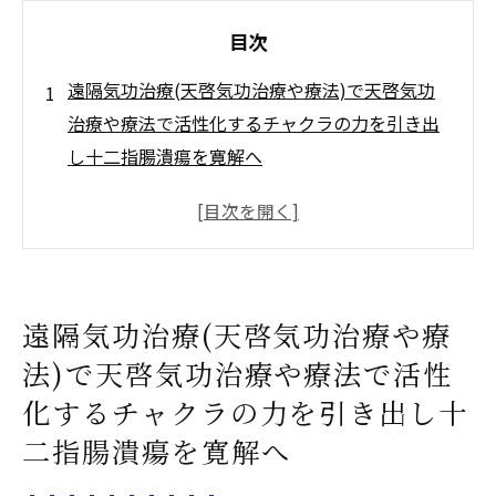
目次
遠隔気功治療(天啓気功治療や療法)で天啓気功
治療や療法で活性化するチャクラの力を引き出
し十二指腸潰瘍を寛解へ
遠隔での施術が可能な気功治療(天啓気功治
療や療法)の基本
天啓気功治療や療法でのチャクラ活性化に
よるクンダリニーやチャクラエネルギーの
遠隔気功治療(天啓気功治療や療
流れの改善
法)で天啓気功治療や療法で活性
十二指腸潰瘍に対する気功治療(天啓気功治
療や療法)のメカニズム
化するチャクラの力を引き出し十
心身の調和を図る遠隔気功(天啓気功治療や
二指腸潰瘍を寛解へ
療法)の利点