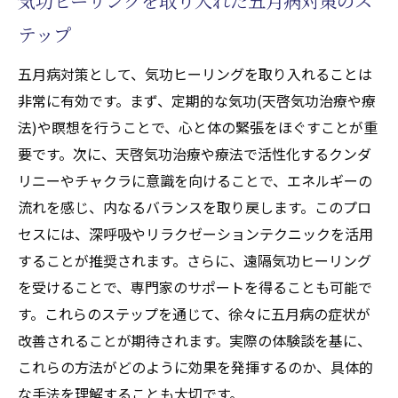
気功ヒーリングを取り入れた五月病対策のス
る方法
テップ
五月病に対抗するための天啓気功治療や療法で
活性化するクンダリニーとチャクラエネルギー
五月病対策として、気功ヒーリングを取り入れることは
調整法
非常に有効です。まず、定期的な気功(天啓気功治療や療
法)や瞑想を行うことで、心と体の緊張をほぐすことが重
天啓気功治療や療法で活性化するクンダリ
要です。次に、天啓気功治療や療法で活性化するクンダ
ニーとチャクラエネルギー調整の基本原理
リニーやチャクラに意識を向けることで、エネルギーの
とその重要性
流れを感じ、内なるバランスを取り戻します。このプロ
五月病に特化した天啓気功治療や療法で活
セスには、深呼吸やリラクゼーションテクニックを活用
性化するクンダリニーとチャクラエネルギ
することが推奨されます。さらに、遠隔気功ヒーリング
ー調整テクニック
を受けることで、専門家のサポートを得ることも可能で
天啓気功治療や療法で活性化するクンダリ
す。これらのステップを通じて、徐々に五月病の症状が
ニーとチャクラエネルギー調整による心身
改善されることが期待されます。実際の体験談を基に、
の変化事例
これらの方法がどのように効果を発揮するのか、具体的
日常生活での天啓気功治療や療法で活性化
な手法を理解することも大切です。