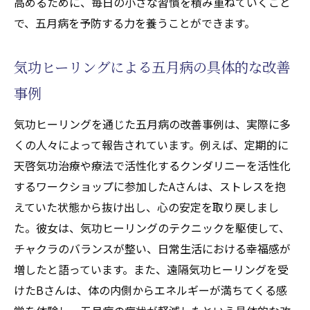
高めるために、毎日の小さな習慣を積み重ねていくこと
覚醒をサポートする天啓気療ヒーリングの
で、五月病を予防する力を養うことができます。
アプローチ
天啓気功治療や療法で活性化するチャクラ調整
気功ヒーリングによる五月病の具体的な改善
による心と体のバランスの取り戻し方
事例
天啓気功治療や療法で活性化するチャクラ
調整で得られる心身の安定感
気功ヒーリングを通じた五月病の改善事例は、実際に多
くの人々によって報告されています。例えば、定期的に
天啓気功治療や療法で活性化するチャクラ
天啓気功治療や療法で活性化するクンダリニーを活性化
調整の基礎知識とその手法
するワークショップに参加したAさんは、ストレスを抱
天啓気功治療や療法で活性化するチャクラ
えていた状態から抜け出し、心の安定を取り戻しまし
調整を日常に取り入れる方法
た。彼女は、気功ヒーリングのテクニックを駆使して、
天啓気功治療や療法で活性化するチャクラ
チャクラのバランスが整い、日常生活における幸福感が
調整によるストレス軽減効果
増したと語っています。また、遠隔気功ヒーリングを受
天啓気功治療や療法で活性化するチャクラ
けたBさんは、体の内側からエネルギーが満ちてくる感
のバランスが崩れた時の症状と対策