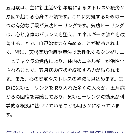
天啓気功治療や療法で活性化するクンダリニー
五月病は、主に新生活や新年度によるストレスや疲労が
とチャクラがもたらす気功ヒーリングの驚異
原因で起こる心身の不調です。これに対処するための一
つの有効な手段が気功ヒーリングです。気功ヒーリング
天啓気功治療や療法で活性化するクンダリ
は、心と身体のバランスを整え、エネルギーの流れを改
ニーとは何か？その覚醒のプロセス
善することで、自己治癒力を高めることが期待されま
天啓気功治療や療法で活性化するチャクラ
す。特に、天啓気功治療や療法で活性化するクンダリニ
とは？気功ヒーリングにおける役割
ーとチャクラの覚醒により、体内のエネルギーが活性化
天啓気功治療や療法で活性化するクンダリ
されることで、五月病の症状を緩和する力が得られま
ニーとチャクラが心身に与える影響
す。また、心の安定やストレスの軽減も見込めます。実
天啓気功治療や療法で活性化するチャクラ
際に気功ヒーリングを取り入れた多くの人々が、五月病
の調整方法とその効果
からの回復を実感しており、気功ヒーリングの効果が科
天啓気功治療や療法で活性化するクンダリ
学的な根拠に基づいていることも明らかになっていま
ニー覚醒によるエネルギーの流れ改善
す。
気功ヒーリングで天啓気功治療や療法で活
性化するクンダリニーとチャクラを活用す