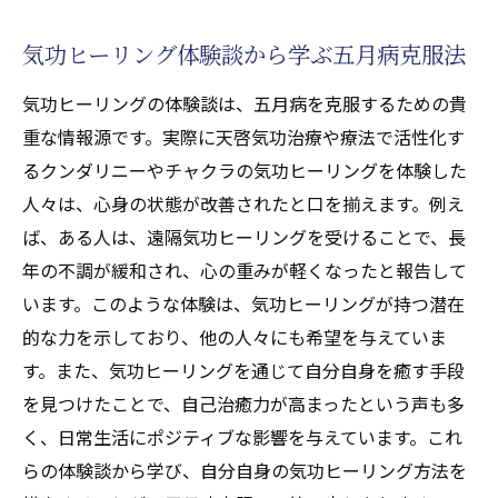
ション効果
遠隔気功ヒーリングを受ける際の注意点
気功ヒーリング体験談から学ぶ五月病克服法
遠隔気功ヒーリングの成功事例と体験談
気功ヒーリングの体験談は、五月病を克服するための貴
気功ヒーリングと自己治癒力活性化の関連性
重な情報源です。実際に天啓気功治療や療法で活性化す
自己治癒力とは？気功ヒーリングがもたら
るクンダリニーやチャクラの気功ヒーリングを体験した
す影響
人々は、心身の状態が改善されたと口を揃えます。例え
天啓気療ヒーリングによる自己治癒力の具
ば、ある人は、遠隔気功ヒーリングを受けることで、長
体的な高め方
年の不調が緩和され、心の重みが軽くなったと報告して
います。このような体験は、気功ヒーリングが持つ潜在
自己治癒力を高める天啓気療ヒーリングテ
的な力を示しており、他の人々にも希望を与えていま
クニック
す。また、気功ヒーリングを通じて自分自身を癒す手段
天啓気療ヒーリングがもたらす自己治癒力
を見つけたことで、自己治癒力が高まったという声も多
の科学的根拠
く、日常生活にポジティブな影響を与えています。これ
自己治癒力を活性化する日常の天啓気療ヒ
らの体験談から学び、自分自身の気功ヒーリング方法を
ーリング実践法