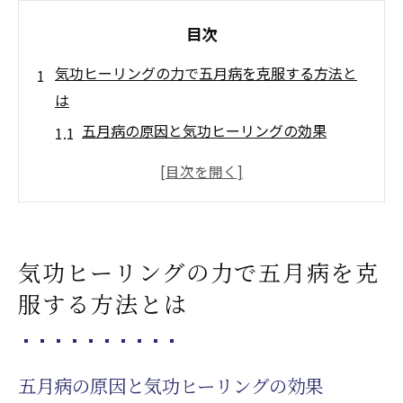
目次
気功ヒーリングの力で五月病を克服する方法と
は
五月病の原因と気功ヒーリングの効果
気功ヒーリングを取り入れた五月病対策の
ステップ
五月病に効く気功ヒーリングテクニック
気功ヒーリング体験談から学ぶ五月病克服
気功ヒーリングの力で五月病を克
法
服する方法とは
気功ヒーリングで五月病を予防するための
日常習慣
気功ヒーリングによる五月病の具体的な改
五月病の原因と気功ヒーリングの効果
善事例