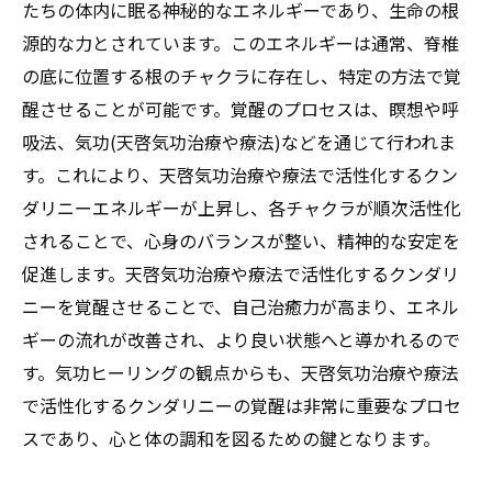
たちの体内に眠る神秘的なエネルギーであり、生命の根
日常に取り入れたい天啓気功治療や療法で
源的な力とされています。このエネルギーは通常、脊椎
活性化するクンダリニーとチャクラエネル
の底に位置する根のチャクラに存在し、特定の方法で覚
ギー活性化の習慣
醒させることが可能です。覚醒のプロセスは、瞑想や呼
天啓気功治療や療法で活性化するクンダリ
吸法、気功(天啓気功治療や療法)などを通じて行われま
ニーとチャクラエネルギー活性化が生活の
す。これにより、天啓気功治療や療法で活性化するクン
質を向上させる理由
ダリニーエネルギーが上昇し、各チャクラが順次活性化
天啓気功治療や療法で活性化するクンダリ
されることで、心身のバランスが整い、精神的な安定を
ニーとチャクラエネルギー活性化をサポー
促進します。天啓気功治療や療法で活性化するクンダリ
トするライフスタイル
ニーを覚醒させることで、自己治癒力が高まり、エネル
ギーの流れが改善され、より良い状態へと導かれるので
す。気功ヒーリングの観点からも、天啓気功治療や療法
で活性化するクンダリニーの覚醒は非常に重要なプロセ
スであり、心と体の調和を図るための鍵となります。