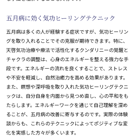
するクンダリニーとチャクラエネルギー調
整の取り入れ方
五月病に効く気功ヒーリングテクニック
天啓気功治療や療法で活性化するクンダリ
五月病は多くの人が経験する症状ですが、気功ヒーリン
ニーとチャクラエネルギー調整をサポート
グを取り入れることでその克服が期待できます。特に、
する食事とライフスタイル
天啓気功治療や療法で活性化するクンダリニーの覚醒と
気功ヒーリングとエネルギー調整の相乗効
チャクラの調整は、心身のエネルギーを整える強力な手
果
段です。エネルギーの流れを良くすることで、ストレス
遠隔気功ヒーリングが心身のエネルギーを整え
や不安を軽減し、自然治癒力を高める効果があります。
る理由
また、瞑想や深呼吸を取り入れた気功ヒーリングテクニ
遠隔気功ヒーリングの仕組みとその効果
ックは、自分自身を内面から見つめ直し、心の平和をも
遠隔気功ヒーリングのメリットとデメリッ
たらします。エネルギーワークを通じて自己理解を深め
ト
ることが、五月病の改善に寄与するのです。実際の体験
遠隔気功ヒーリングの具体的な施術例
談からも、これらのテクニックによってポジティブな変
遠隔気功ヒーリングで得られるリラクゼー
化を実感した方々が多くいます。