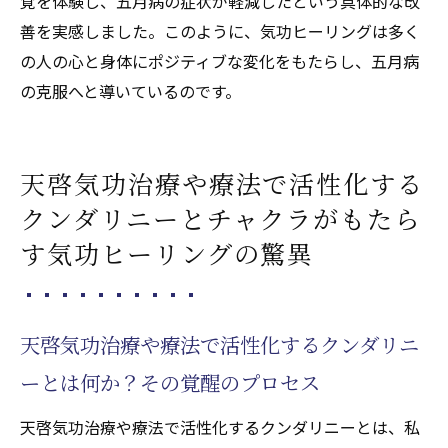
覚を体験し、五月病の症状が軽減したという具体的な改
天啓気功治療や療法で活性化するチャクラ
善を実感しました。このように、気功ヒーリングは多く
調整の成功事例と体験談
の人の心と身体にポジティブな変化をもたらし、五月病
天啓気功治療や療法で活性化するクンダリニー
の克服へと導いているのです。
とチャクラエネルギー活性化で日常生活の質を
向上させる方法
天啓気功治療や療法で活性化するクンダリ
天啓気功治療や療法で活性化する
ニーとチャクラエネルギー活性化がもたら
クンダリニーとチャクラがもたら
す日常の変化
す気功ヒーリングの驚異
天啓気功治療や療法で活性化するクンダリ
ニーとチャクラエネルギー活性化に効果的
な天啓気療ヒーリング技術
天啓気功治療や療法で活性化するクンダリニ
天啓気功治療や療法で活性化するクンダリ
ーとは何か？その覚醒のプロセス
ニーとチャクラエネルギー活性化の具体例
とその成果
天啓気功治療や療法で活性化するクンダリニーとは、私