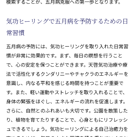
模索することが、五月病克服への第一歩となります。
天啓気療ヒーリングと自己治癒力の成功事
例
気功ヒーリングで五月病を予防するための日
天啓気功治療や療法で活性化するクンダリニー
常習慣
の覚醒がもたらす新たな健康の道
天啓気功治療や療法で活性化するクンダリ
五月病の予防には、気功ヒーリングを取り入れた日常習
ニー覚醒のプロセスと健康への影響
慣が非常に効果的です。まず、毎日の瞑想を行うこと
天啓気功治療や療法で活性化するクンダリ
で、心の安定を保つことができます。天啓気功治療や療
ニー覚醒による精神的変化とその利点
法で活性化するクンダリニーやチャクラのエネルギーを
意識し、内なる平和を感じる時間を持つことが重要で
覚醒後の天啓気功治療や療法で活性化する
す。また、軽い運動やストレッチを取り入れることで、
クンダリニーを活用する方法
身体の緊張をほぐし、エネルギーの流れを促進します。
天啓気功治療や療法で活性化するクンダリ
さらに、自然とのふれあいも大切です。公園を散策した
ニー覚醒がもたらす心身の変化
り、植物を育てたりすることで、心身ともにリフレッシ
天啓気功治療や療法で活性化するクンダリ
ュできるでしょう。気功ヒーリングによる自己治癒力を
ニー覚醒の事例とその教訓