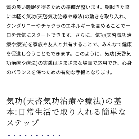
質の良い睡眠を得るための準備が整います。朝起きた際
法)の知識
には軽く気功(天啓気功治療や療法)の動きを取り入れ、
家庭でできる気功(天啓気功治療や療法)エク
クンダリニーやチャクラのエネルギーを高めることで一
ササイズの紹介
日を元気にスタートできます。さらに、気功(天啓気功治
気功(天啓気功治療や療法)を取り入れること
療や療法)を家族や友人と共有することで、みんなで健康
で得られる生活の変化
を促進し合うこともできます。このように、気功(天啓気
具体的なシチュエーション別気功(天啓気功
功治療や療法)の実践はさまざまな場面で応用でき、心身
治療や療法)の活用法
のバランスを保つための有効な手段となります。
気功(天啓気功治療や療法)がもたらす心身の
変革を体感する方法
気功(天啓気功治療や療法)の基
本:日常生活で取り入れる簡単な
ステップ