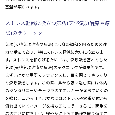
基盤が築かれます。
病気予防と気功(天啓気功治療や療法)の関係
性
ストレス軽減に役立つ気功(天啓気功治療や療
免疫力を高めるための気功(天啓気功治療や
療法)エクササイズ
法)のテクニック
実践者の声:気功(天啓気功治療や療法)で得
気功(天啓気功治療や療法)は心身の調和を図るための強
た健康の実感
力な手法であり、特にストレス軽減に大いに役立ちま
免疫力向上に寄与する生活習慣と気功(天啓
す。ストレスを和らげるためには、深呼吸を基本とした
気功治療や療法)
気功(天啓気功治療や療法)のテクニックが効果的です。
気功(天啓気功治療や療法)がもたらす具体的
まず、静かな場所でリラックスし、目を閉じてゆっくり
な健康改善例
と深呼吸をします。この際、鼻から吸い込む際には体内
気功(天啓気功治療や療法)を通じて得られる心
のクンダリニーやチャクラのエネルギーが満ちていくの
の安定とその実例
を感じ、口から吐き出す際にはストレスや緊張が体から
流れ出ていくイメージを持ちましょう。さらに、両手を
心の安定に必要な気功(天啓気功治療や療法)
肩の高さに持ち上げ、緩やかに下ろす動作を繰り返すこ
の要素