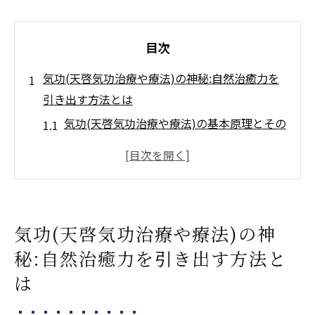
目次
気功(天啓気功治療や療法)の神秘:自然治癒力を
引き出す方法とは
気功(天啓気功治療や療法)の基本原理とその
歴史的背景
自然治癒力を活性化するための呼吸法
クンダリニーやチャクラのエネルギーの流
れを感じるための瞑想法
気功(天啓気功治療や療法)の神
気功(天啓気功治療や療法)の動きがもたらす
秘:自然治癒力を引き出す方法と
身体への変化
は
ストレス軽減に役立つ気功(天啓気功治療や
療法)のテクニック