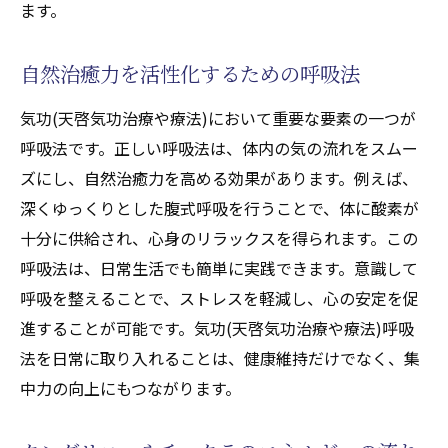
ます。
日常に気功(天啓気功治療や療法)を取り入れ
るためのライフスタイルのヒント
自然治癒力を活性化するための呼吸法
気功(天啓気功治療や療法)の効果を最大化する
ためのポイント
気功(天啓気功治療や療法)において重要な要素の一つが
正しい姿勢と呼吸がもたらす効果
呼吸法です。正しい呼吸法は、体内の気の流れをスムー
ズにし、自然治癒力を高める効果があります。例えば、
意識の集中と気の流れを整える方法
深くゆっくりとした腹式呼吸を行うことで、体に酸素が
気功(天啓気功治療や療法)を習慣化するため
十分に供給され、心身のリラックスを得られます。この
のモチベーション維持法
呼吸法は、日常生活でも簡単に実践できます。意識して
気功(天啓気功治療や療法)の効果を高める栄
呼吸を整えることで、ストレスを軽減し、心の安定を促
養と生活習慣
進することが可能です。気功(天啓気功治療や療法)呼吸
定期的なトレーニングがもたらす長期的効
法を日常に取り入れることは、健康維持だけでなく、集
果
中力の向上にもつながります。
気功(天啓気功治療や療法)によるメンタルヘ
ルスの改善方法