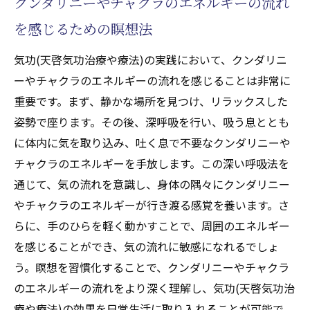
クンダリニーやチャクラのエネルギーの流れ
気の流れを整え心身のバランスを保つ秘訣
を感じるための瞑想法
クンダリニーやチャクラのエネルギーバラ
ンスを整えるための基本知識
気功(天啓気功治療や療法)の実践において、クンダリニ
ーやチャクラのエネルギーの流れを感じることは非常に
心身の調和を保つための気功(天啓気功治療
重要です。まず、静かな場所を見つけ、リラックスした
や療法)ポーズ
姿勢で座ります。その後、深呼吸を行い、吸う息ととも
気の流れを阻害する要因とその対策
に体内に気を取り込み、吐く息で不要なクンダリニーや
バランスを整えるための食事と運動
チャクラのエネルギーを手放します。この深い呼吸法を
日常生活での気の滞りを解消する方法
通じて、気の流れを意識し、身体の隅々にクンダリニー
プロフェッショナルのアドバイスを活用す
やチャクラのエネルギーが行き渡る感覚を養います。さ
る方法
らに、手のひらを軽く動かすことで、周囲のエネルギー
現代社会における気功(天啓気功治療や療法)の
を感じることができ、気の流れに敏感になれるでしょ
重要性とその実践法
う。瞑想を習慣化することで、クンダリニーやチャクラ
気功(天啓気功治療や療法)がストレス社会で
のエネルギーの流れをより深く理解し、気功(天啓気功治
果たす役割
療や療法)の効果を日常生活に取り入れることが可能で