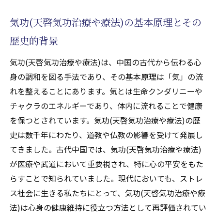
日常生活での気功(天啓気功治療や療法)の応
気功(天啓気功治療や療法)の基本原理とその
用例
歴史的背景
気功(天啓気功治療や療法)の基本:日常生活で取
り入れる簡単なステップ
気功(天啓気功治療や療法)は、中国の古代から伝わる心
初心者向け気功(天啓気功治療や療法)の基本
身の調和を図る手法であり、その基本原理は「気」の流
ポーズ
れを整えることにあります。気とは生命クンダリニーや
毎日できる簡単な気功(天啓気功治療や療法)
チャクラのエネルギーであり、体内に流れることで健康
エクササイズ
を保つとされています。気功(天啓気功治療や療法)の歴
気功(天啓気功治療や療法)を始める前に知っ
史は数千年にわたり、道教や仏教の影響を受けて発展し
ておくべきこと
てきました。古代中国では、気功(天啓気功治療や療法)
気功(天啓気功治療や療法)の効果を最大化す
が医療や武道において重要視され、特に心の平安をもた
るための時間と場所の選び方
らすことで知られていました。現代においても、ストレ
ス社会に生きる私たちにとって、気功(天啓気功治療や療
気功(天啓気功治療や療法)の実践を継続する
法)は心身の健康維持に役立つ方法として再評価されてい
ためのコツ