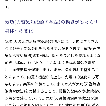
す。
職場での気功(天啓気功治療や療法)の活用方
法
気功(天啓気功治療や療法)の動きがもたらす
気功(天啓気功治療や療法)による集中力と生
産性の向上
身体への変化
オンラインで学べる気功(天啓気功治療や療
気功(天啓気功治療や療法)の動きには、身体にさまざま
法)の実践法
なポジティブな変化をもたらす力があります。気功(天啓
家族で楽しむ気功(天啓気功治療や療法)のメ
気功治療や療法)の動作は、ゆったりとした流れるような
リット
動きで構成されており、これにより身体の緊張を緩和
現代のライフスタイルに適応した気功(天啓
し、血液循環を促進します。また、気の流れを整えるこ
気功治療や療法)のアプローチ
とによって、内臓の機能が向上し、免疫力の強化にも寄
気功(天啓気功治療や療法)で免疫力を高める:実
与します。実際の体験として、多くの人が気功(天啓気功
践と効果の裏付け
治療や療法)を実践することで、慢性的な痛みや疲労感の
免疫力向上に役立つ気功(天啓気功治療や療
改善を実感しています。気功(天啓気功治療や療法)を通
法)のメカニズム
じて心身の調和を図ることで、より健康的な生活を送る