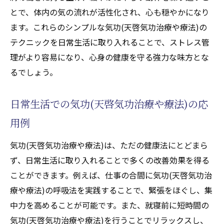
とで、体内の気の流れが活性化され、心も穏やかになり
感情コントロールに役立つ気功(天啓気功治
ます。これらのシンプルな気功(天啓気功治療や療法)の
療や療法)テクニック
テクニックを日常生活に取り入れることで、ストレス管
ストレス緩和に成功した実践者の体験談
理がより容易になり、心身の健康を守る強力な味方とな
精神的安定をもたらす気功(天啓気功治療や
るでしょう。
療法)のプロセス
心の健康を支える気功(天啓気功治療や療法)
日常生活での気功(天啓気功治療や療法)の応
の役割
用例
気功(天啓気功治療や療法)を通じて得ること
のできる心の平和
気功(天啓気功治療や療法)は、ただの健康法にとどまら
気功(天啓気功治療や療法)の魅力を感じる具体
ず、日常生活に取り入れることで多くの改善効果を得る
例と日常への応用法
ことができます。例えば、仕事の合間に気功(天啓気功治
療や療法)の呼吸法を実践することで、緊張をほぐし、集
気功(天啓気功治療や療法)の魅力を感じた体
中力を高めることが可能です。また、就寝前に短時間の
験談
気功(天啓気功治療や療法)を行うことでリラックスし、
日常生活で活かせる気功(天啓気功治療や療