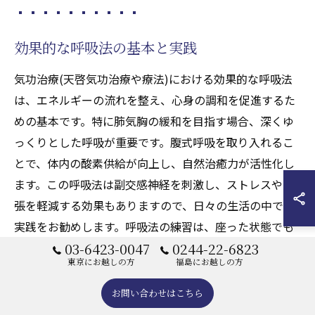
効果的な呼吸法の基本と実践
気功治療(天啓気功治療や療法)における効果的な呼吸法
は、エネルギーの流れを整え、心身の調和を促進するた
めの基本です。特に肺気胸の緩和を目指す場合、深くゆ
っくりとした呼吸が重要です。腹式呼吸を取り入れるこ
とで、体内の酸素供給が向上し、自然治癒力が活性化し
ます。この呼吸法は副交感神経を刺激し、ストレスや緊
張を軽減する効果もありますので、日々の生活の中での
実践をお勧めします。呼吸法の練習は、座った状態でも
立った状態でも行えますが、リラックスした環境を整え
03-6423-0047
0244-22-6823
東京にお越しの方
福島にお越しの方
ることが大切です。また、呼吸法を習得するにあたって
は、他の人に指導を受けることでより効果的な実践が可
お問い合わせはこちら
能になります。