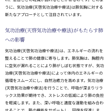
するクンダリニーやチャクエネルギー調整
うに、気功治療(天啓気功治療や療法)は肺気胸に対する
法
新たなアプローチとして注目されています。
肺気胸への具体的な手かざしアプローチ
手かざし技術の実践者からの証言
気功治療(天啓気功治療や療法)がもたらす肺
呼吸法と瞑想を活用した肺気胸の緩和プロセス
への影響
効果的な呼吸法の基本と実践
気功治療(天啓気功治療や療法)は、エネルギーの流れを
瞑想がもたらす心身への効用
整えることで肺の健康に寄与します。肺気胸は、胸腔内
呼吸法と瞑想の組み合わせ技術
に空気が漏れることにより肺がしぼむ状態ですが、気功
肺気胸に適したリラックス法
治療(天啓気功治療や療法)によって体内のエネルギーの
日常生活に取り入れる呼吸と瞑想
循環をスムーズにし、自然治癒力を高めます。気功治療
呼吸法と瞑想の実践例とその効果
(天啓気功治療や療法)を行うことで、呼吸が深まりリラ
気功治療(天啓気功治療や療法)が心身の調和を
ックス効果が期待でき、ストレスの低減により肺の負担
促進するメカニズムを探る
を軽減します。また、深い呼吸と適度な運動を組み合わ
気功治療(天啓気功治療や療法)の心身調和へ
せることで、肺の機能をサポートし、回復を促進しま