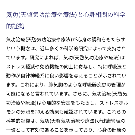
リラクゼーションと気功(天啓気功治療や療
気功(天啓気功治療や療法)と心身相関の科学
法)の関係
的証拠
ストレス軽減に有効な気功(天啓気功治療や
療法)の技法
気功治療(天啓気功治療や療法)が心身の調和をもたらす
日常生活での気功(天啓気功治療や療法)とス
という概念は、近年多くの科学的研究によって支持され
トレス軽減
ています。研究によれば、気功(天啓気功治療や療法)は
ストレス軽減や免疫機能の向上に寄与し、特に呼吸法と
気功治療(天啓気功治療や療法)体験者の声と
動作が自律神経系に良い影響を与えることが示されてい
ストレス改善例
ます。これにより、肺気胸のような呼吸器疾患の管理が
可能になると言われています。さらに、気功治療(天啓気
功治療や療法)は心理的な安定をもたらし、ストレスホル
モンの分泌を抑える効果も確認されています。これらの
科学的証拠は、気功(天啓気功治療や療法)が健康管理の
一環として有効であることを示しており、心身の健康の