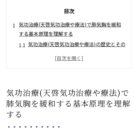
目次
気功治療(天啓気功治療や療法)で肺気胸を緩和
する基本原理を理解する
気功治療(天啓気功治療や療法)の歴史とその
応用
肺気胸とは何か？専門的な視点から
気功治療(天啓気功治療や療法)がもたらす肺
への影響
気功治療(天啓気功治療や療法)で
エネルギーの流れと肺気胸の関係
肺気胸を緩和する基本原理を理解
気功治療(天啓気功治療や療法)の基本技法を
する
学ぶ
気功(天啓気功治療や療法)と心身相関の科学
的証拠