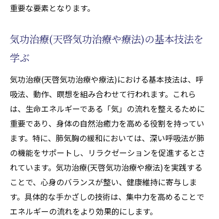
重要な要素となります。
自然治癒力を高める具体的な方法
天啓気功治療や療法で活性化するクンダリ
気功治療(天啓気功治療や療法)の基本技法を
ニーやチャクエネルギーの高まりが健康に
学ぶ
与える影響
自己修復力を活性化するための手法
気功治療(天啓気功治療や療法)における基本技法は、呼
天啓気功治療や療法で活性化するクンダリ
吸法、動作、瞑想を組み合わせて行われます。これら
ニーとチャクラの統合的アプローチ
は、生命エネルギーである「気」の流れを整えるために
天啓気功治療や療法で活性化する各チャク
重要であり、身体の自然治癒力を高める役割を持ってい
ラが持つ健康への効果
ます。特に、肺気胸の緩和においては、深い呼吸法が肺
の機能をサポートし、リラクゼーションを促進するとさ
気功治療(天啓気功治療や療法)でストレスを軽
れています。気功治療(天啓気功治療や療法)を実践する
減し肺気胸に向き合う方法
ことで、心身のバランスが整い、健康維持に寄与しま
ストレスが肺気胸に与える影響
す。具体的な手かざしの技術は、集中力を高めることで
気功治療(天啓気功治療や療法)によるストレ
エネルギーの流れをより効果的にします。
ス管理法