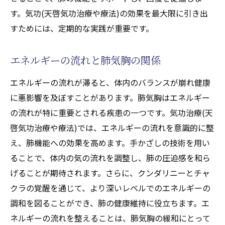
の影響
す。気功(天啓気功治療や療法)の効果を最大限に引き出
天啓気功治療や療法で活性化するクンダリ
すためには、定期的な実践が重要です。
ニーやチャクエネルギー調整の科学的基盤
エネルギーの流れと肺気胸の関係
気功治療(天啓気功治療や療法)の心理的効果
とその根拠
エネルギーの流れが滞ると、体内のバランスが崩れ健康
気功(天啓気功治療や療法)によるストレス軽
に悪影響を及ぼすことがあります。肺気胸はエネルギー
減のメカニズム
の流れが特に重要とされる疾患の一つです。気功治療(天
心身調和がもたらす健康効果
啓気功治療や療法)では、エネルギーの流れを意識的に整
気功治療(天啓気功治療や療法)が導く自己認
え、肺機能への効果を高めます。手かざしの技術を用い
識の向上
ることで、体内の気の流れを調整し、肺の圧迫感を和ら
げることが期待されます。さらに、クンダリニーとチャ
天啓気功治療や療法で活性化するクンダリニー
クラの覚醒を通じて、より深いレベルでのエネルギーの
とチャクラの相乗効果で自然治癒力を高める
調和を図ることができ、肺の健康維持に役立ちます。エ
天啓気功治療や療法で活性化するクンダリ
ネルギーの流れを整えることは、肺気胸の緩和にとって
ニーとチャクラの相互作用