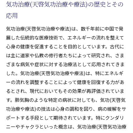
気功治療(天啓気功治療や療法)の歴史とその
クンダリニーの覚醒が気功治療(天啓気功治療や
応用
療法)の効果を高める理由
クンダリニーとは？基礎知識と効果
気功治療(天啓気功治療や療法)は、数千年前に中国で発
クンダリニーの覚醒がもたらす身体的変化
展した伝統的な医療技術で、エネルギーの流れを整えて
気功治療(天啓気功治療や療法)とクンダリニ
心身の健康を促進することを目的としています。古代に
ーの共通点
は主に道家や仏教の修行者たちによって研究され、さま
クンダリニー覚醒のプロセス
ざまな病気や症状に対する治療法として応用されてきま
した。気功治療(天啓気功治療や療法)は、特にエネルギ
気功治療(天啓気功治療や療法)で見られるク
ーの流れを調整することによって健康を回復する力があ
ンダリニーの効果
るとされ、現代においてもその効果が再評価されていま
クンダリニーのエネルギーが気功治療(天啓
す。肺気胸のような特定の病状に対しても、気功(天啓気
気功治療や療法)に与える影響
功治療や療法)の技法は心身の調和を図り、病の緩解をサ
チャクラのバランスを整えて肺気胸をサポート
ポートする手段として期待されています。特にクンダリ
する方法
ニーやチャクラといった概念は、気功治療(天啓気功治療
チャクラとは？基礎知識とその役割