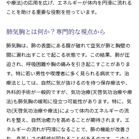
や療法)の応用を広げ、エネルギーが体内を円滑に流れる
チャクラのバランスと健康の関連性
ことを助ける重要な役割を担っています。
気功治療(天啓気功治療や療法)でチャクラを
活性化する方法
肺気胸とは何か？専門的な視点から
肺気胸に特化したチャクラのアプローチ
肺気胸は、肺の表面にある膜が破れて空気が肺と胸壁の
チャクラバランスを乱す要因とその対策
間に漏れ出すことで起こる状態です。この結果、肺が圧
チャクラと気功治療(天啓気功治療や療法)の
迫され、呼吸困難や胸の痛みを引き起こすことがありま
相互作用
す。特に若い男性や喫煙者に多く見られる病状です。治
気功治療(天啓気功治療や療法)の手かざし技術
療法としては、自然に気が抜けるのを待つ保存療法や、
がエネルギーの流れを改善
外科的手術が一般的ですが、気功治療(天啓気功治療や療
手かざし技術とは？その歴史と基本
法)も肺気胸の緩和に役立つ可能性があります。特に、気
エネルギー流の視覚化と感じ方
功(天啓気功治療や療法)によって体内のエネルギーの流
れを整え、自然治癒力を高めることが期待されます。エ
手かざし技術の具体的なステップ
ネルギーの流れが円滑になることで、肺の機能が改善さ
手かざしでの天啓気功治療や療法で活性化
れ、息苦しさの軽減が図れることがあるのです。このよ