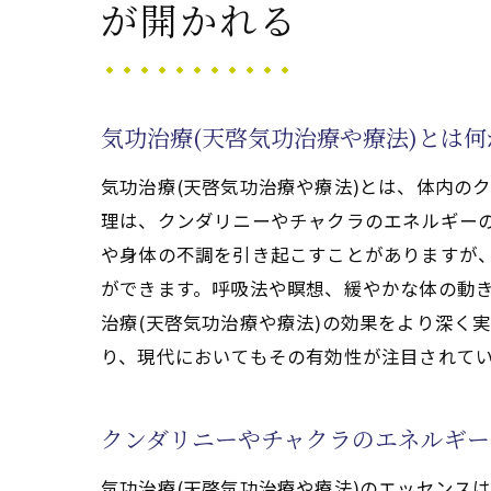
が開かれる
専門家が提供する個別指導の重
プロフェッショナルによる安全
専門家の経験がもたらす付加価
気功治療(天啓気功治療や療法)とは
初めての気功治療(天啓気功治
専門家が教える気功治療(天啓
気功治療(天啓気功治療や療法)とは、体内の
個々のニーズに応じた治療法の
理は、クンダリニーやチャクラのエネルギー
や身体の不調を引き起こすことがありますが、
気功治療(天啓気功治療や療法)で
ができます。呼吸法や瞑想、緩やかな体の動
クンダリニーやチャクラのエネ
治療(天啓気功治療や療法)の効果をより深く
気の流れを高めるための姿勢と
り、現代においてもその有効性が注目されて
日常生活に取り入れる簡単な気
自宅でできる気功(天啓気功治
クンダリニーやチャクラのエネルギー
専門家が推奨するクンダリニー
気の流れを妨げる要因とその対
気功治療(天啓気功治療や療法)のエッセンス