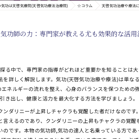
の気功は天啓気療院(天啓気功療法治療院)
☆コラム
天啓気功治療や療法
新たなアプローチ
の気功師の力：専門家が教える尤も効果的な活用
す重要な臓器
を探る中で、専門家の指導がどれほど重要かを知ることは大
法を詳しく解説します。気功(天啓気功治療や療法)は単な
のエネルギーの流れを整え、心身のバランスを保つための
を引き出し、健康と活力を最大化する方法を学びましょう。
、クンダリニーが上昇しチャクラも覚醒した者だけなのです
人と言えるのであり、クンダリニーの上昇もチャクラの覚醒
いのです。本物の気功師,気功の達人と名乗っている方であ