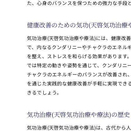
気功(天啓気功治療や療法)の
た、心身のバランスを保つための強力な手段
専門家によるモチベーション維
気功治療(天啓気功治療や療法)の
健康改善のための気功(天啓気功治療
自宅での継続的な気功(天啓気
気功治療(天啓気功治療や療法)には、健康改
治療効果を高めるための生活習
で、内なるクンダリニーやチャクラのエネル
気功治療(天啓気功治療や療法
を整え、ストレスを和らげる効果があります。
効果的なセッションスケジュー
では特定の動きや姿勢を通じて、クンダリニ
実践によるクンダリニーやチャ
チャクラのエネルギーのバランスが改善され、
自分に適した気功法(天啓気功
を通じた実践的な健康改善が手軽に実現できる
きるでしょう。
心身のバランスを保つ気功治療(天
ストレス緩和における気功治療
免疫力を高めるためのクンダリ
気功治療(天啓気功治療や療法)の歴
感情の安定を助ける気功(天啓
気功治療(天啓気功治療や療法)は、古代から