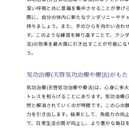
深い呼吸と共に意識を集中させることが挙げ
専門家のサポートで気功治療(天啓
際に、自分の体内に新たなクンダリニーやチ
個別カウンセリングの活用法
持ちましょう。また、手のひらを向かい合わ
気功(天啓気功治療や療法)セ
す。このような練習を繰り返すことで、クン
効果を最大化するための定期的
法)の効果を最大限に引き出すことが可能に
専門家の助言で得られる持続的
う。
進捗確認と調整による治療の最
ライフスタイルに合わせた気功
気功治療(天啓気功治療や療法)がも
気功治療(天啓気功治療や療法)の
気功治療(天啓気功治療や療法)は、心身に多
専門家が構築する信頼関係の重
トレスを和らげることにあります。気功治療(
気功治療(天啓気功治療や療法
然と解消されていくのが特徴です。この心の
経験豊富な専門家による新しい
力を引き出します。結果として、免疫力の向
治療の進行を見守る専門家のサ
で、日常生活の質が向上し、より豊かな毎日を