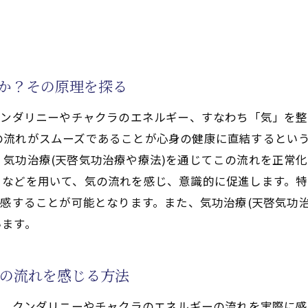
要性
な気功治療(天啓気功治療や療法)の実践
値
何か？その原理を探る
療や療法)体験を成功させるコツ
気功治療や療法)の進化
クンダリニーやチャクラのエネルギー、すなわち「気」を
提案
の流れがスムーズであることが心身の健康に直結するとい
気功治療(天啓気功治療や療法)を通じてこの流れを正常
天啓気功治療や療法で活性化するクンダリニーやチャクラの
きなどを用いて、気の流れを感じ、意識的に促進します。
ルギー調整のための呼吸法
実感することが可能となります。また、気功治療(天啓気功
動作
います。
功(天啓気功治療や療法)技術
療や療法)のセルフケア方法
の流れを感じる方法
やチャクラのエネルギーの整え方
処法
は、クンダリニーやチャクラのエネルギーの流れを実際に