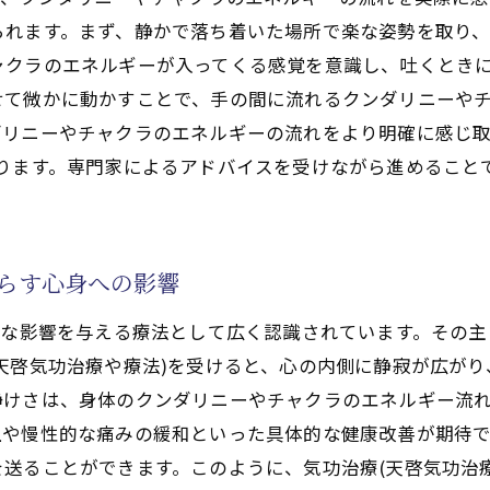
られます。まず、静かで落ち着いた場所で楽な姿勢を取り
気功治療や療法)の効果を倍増させる方法
ャクラのエネルギーが入ってくる感覚を意識し、吐くとき
せて微かに動かすことで、手の間に流れるクンダリニーや
ッションでのフィードバックの重要性
ダリニーやチャクラのエネルギーの流れをより明確に感じ取
な指導
なります。専門家によるアドバイスを受けながら進めること
な改善
適化
治療(天啓気功治療や療法)の取り入れ方
たらす心身への影響
真の力を引き出すための専門家の役割
大な影響を与える療法として広く認識されています。その
要性
天啓気功治療や療法)を受けると、心の内側に静寂が広が
)の効果を引き出すためのコミュニケーション
静けさは、身体のクンダリニーやチャクラのエネルギー流
アプローチ
上や慢性的な痛みの緩和といった具体的な健康改善が期待
ポート
送ることができます。このように、気功治療(天啓気功治