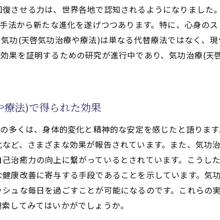
気功(天啓気功治療や療法)技術
回復させる力は、世界各地で認知されるようになりました
法(天啓気功治療や療法)
な手法から新たな進化を遂げつつあります。特に、心身の
)がもたらすホリスティックな健康効果
気功(天啓気功治療や療法)は単なる代替療法ではなく、
効果を証明するための研究が進行中であり、気功治療(天
健康と活力を高めるための専門家の助言
気功治療や療法)の簡単な方法
功治療や療法)のポーズと呼吸法
や療法)で得られた効果
気功治療や療法)の習慣化
心の健康維持の関係
者の多くは、身体的変化と精神的な安定を感じたと語りま
治療や療法)による天啓気功治療や療法でクンダリニーやチ
など、さまざまな効果が報告されています。また、気功治
気功(天啓気功治療や療法)の実践法
己治癒力の向上に繋がっているとされています。こうした
健康改善に寄与する手段であることを示しています。気功
シュな毎日を過ごすことが可能になるのです。これらの実
模索してみてはいかがでしょうか。