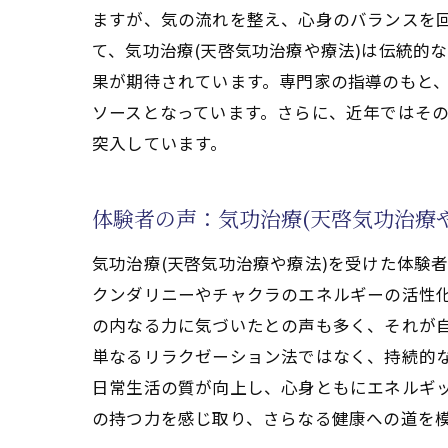
心身をリラックスさせるための
ますが、気の流れを整え、心身のバランスを
集中力向上をサポートする気功
て、気功治療(天啓気功治療や療法)は伝統的
気功治療(天啓気功治療や療法
果が期待されています。専門家の指導のもと、
ソースとなっています。さらに、近年ではその
気功治療(天啓気功治療や療法)で
突入しています。
日常生活で実践する気功(天啓
健康維持に役立つ気功(天啓気
体験者の声：気功治療(天啓気功治療
活力を引き出す気功治療(天啓
気功(天啓気功治療や療法)と
気功治療(天啓気功治療や療法)を受けた体験
専門家が教える気功(天啓気功
クンダリニーやチャクラのエネルギーの活性化
個々のライフスタイルに応じた
の内なる力に気づいたとの声も多く、それが自
単なるリラクゼーション法ではなく、持続的な
日常生活の質が向上し、心身ともにエネルギッ
の持つ力を感じ取り、さらなる健康への道を