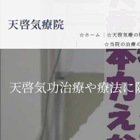
☆ホーム
☆天啓気療の
☆当院の治療
お客様の質問
線維筋痛症
天啓気療に関
線維筋痛症が天啓気療に
天啓気功治療や療法に
本物の気功師
難病の疾患
気功治療や療
難病治療に革命チャクラ
肝臓の疾患
肝臓疾患の原因と症状を