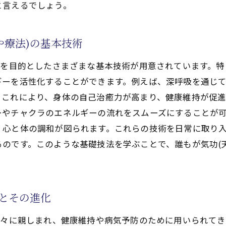
習得を助けるプロの指導
と言えるでしょう。
持のサポート
効果を最大限に活用するための実践的アプローチ
や療法)の基本技術
功治療や療法)練習の方法
善を目的としたさまざまな基本技術が用意されています。
慣の改善
ギーを活性化することができます。例えば、深呼吸を通じ
)と他の健康法の組み合わせ
これにより、身体の自己治癒力が高まり、健康維持が促進
ルの組み方
ーやチャクラのエネルギーの流れをスムーズにすることが
クラのエネルギーレベルの向上
心と体の調和が図られます。これらの技術を日常に取り入
治療や療法)の発見と応用
のです。このような基礎技法を学ぶことで、誰もが気功(
啓気功治療や療法)の特異な効果とは
(天啓気功治療や療法)の役割
ニーやチャクラのエネルギー調整
史とその進化
気功治療や療法)の力
人々に親しまれ、健康維持や病気予防のために用いられて