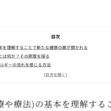
目次
基本を理解することで新たな健康の扉が開かれる
)とは何か？その原理を探る
ルギーの流れを感じる方法
)がもたらす心身への影響
功治療や療法)の基本技術
)の歴史とその進化
功治療や療法)で得られた効果
療や療法)の基本を理解する
治療や療法)における効果の鍵を握る理由