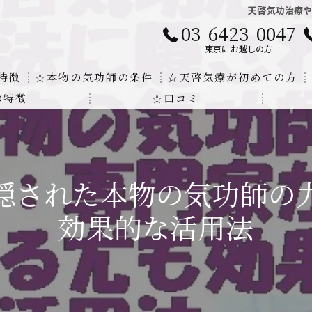
天啓気功治療
03-6423-0047
東京にお越しの方
特徴
☆本物の気功師の条件
☆天啓気療が初めての方
の特徴
☆口コミ
に対する回答
クンダリニーの上昇でチャクラの覚醒
する書籍
より奇跡的な寛解
隠された本物の気功師の
にも優るサイ能力の凄さ
効果的な活用法
法と天啓気療の違い
覚醒サイ能力
解明及び緩解法