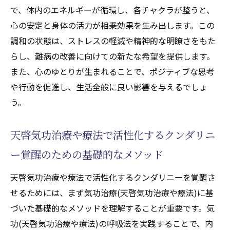
的な効果
で、体内のエネルギーが循環し、各チャクラが整うと、
心の安定と身体の活力が相乗効果を生み出します。この
難病の寛解を目指して気功治療(天啓気功治療や
調和の状態は、ストレスの軽減や精神的な明瞭さをもた
療法)を始める第一歩
らし、難病の改善に向けての新たな希望を提供します。
気功治療(天啓気功治療や療法)を始める前の
また、心のゆとりが生まれることで、ポジティブな思考
心構え
や行動を促進し、生活全般に良い影響を与えるでしょ
難病に対する気功治療(天啓気功治療や療法)
う。
の可能性
専門家によるガイドラインの重要性
天啓気功治療や療法で活性化するクンダリニ
気功治療(天啓気功治療や療法)の初期段階で
ー覚醒のための基礎的なメソッド
の期待感と注意点
持続可能な実践方法を見つける
天啓気功治療や療法で活性化するクンダリニーを覚醒さ
気功治療(天啓気功治療や療法)がもたらす長
せるためには、まず気功治療(天啓気功治療や療法)に基
期的な健康メリット
づいた基礎的なメソッドを理解することが重要です。気
功(天啓気功治療や療法)の呼吸法を実践することで、内
天啓気功治療や療法で活性化するクンダリニー