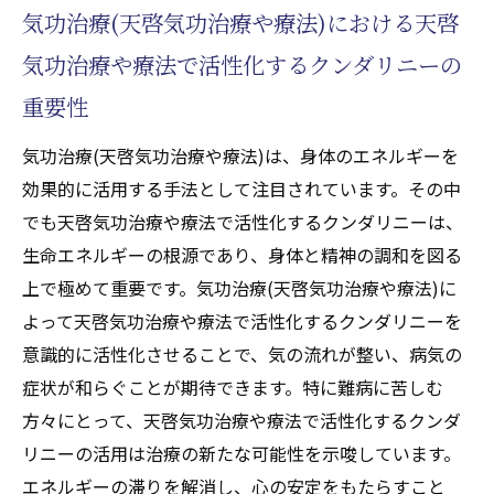
気功治療(天啓気功治療や療法)における天啓
全体的な健康に影響を与える天啓気功治療
気功治療や療法で活性化するクンダリニーの
や療法で活性化するチャクラ統合
天啓気功治療や療法で活性化するチャクラ
重要性
バランスを保つための日常的なアプローチ
気功治療(天啓気功治療や療法)は、身体のエネルギーを
心の安定と天啓気功治療や療法で活性化す
効果的に活用する手法として注目されています。その中
るチャクラの関係性
でも天啓気功治療や療法で活性化するクンダリニーは、
気功治療(天啓気功治療や療法)で天啓気功治
生命エネルギーの根源であり、身体と精神の調和を図る
療や療法で活性化するチャクラを統合する
上で極めて重要です。気功治療(天啓気功治療や療法)に
実践方法
よって天啓気功治療や療法で活性化するクンダリニーを
天啓気功治療や療法で活性化するチャクラ
意識的に活性化させることで、気の流れが整い、病気の
の調和がもたらす生活の質向上
症状が和らぐことが期待できます。特に難病に苦しむ
気功治療(天啓気功治療や療法)の実践が導く新
方々にとって、天啓気功治療や療法で活性化するクンダ
しい健康への希望
リニーの活用は治療の新たな可能性を示唆しています。
エネルギーの滞りを解消し、心の安定をもたらすこと
気功治療(天啓気功治療や療法)が開く新たな