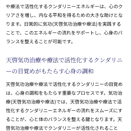
の調和が健康に与える影響
や療法で活性化するクンダリニーエネルギーは、心のク
気功治療(天啓気功治療や療法)における呼吸
リアさを増し、内なる平和を得るための大きな助けとな
法の応用
ります。日常的に気功(天啓気功治療や療法)を実践する
実生活で活用できる天啓気功治療や療法で
ことで、このエネルギーの流れをサポートし、心身のバ
活性化するチャクラ強化のテクニック
ランスを整えることが可能です。
瞑想で高まる内なる力と気功治療(天啓気功治療
や療法)の相乗効果
天啓気功治療や療法で活性化するクンダリニ
瞑想が心と体に与える影響
ーの目覚めがもたらす心身の調和
気功治療(天啓気功治療や療法)と瞑想の相互
天啓気功治療や療法で活性化するクンダリニーの目覚め
作用を理解する
は、心身の調和をもたらす重要なプロセスです。気功治
日常生活に瞑想を取り入れる方法
療(天啓気功治療や療法)では、天啓気功治療や療法で活
ストレス軽減に向けた瞑想の実践法
性化するクンダリニーエネルギーの流れをスムーズにす
内なる力を引き出すための瞑想テクニック
ることが、心と体のバランスを整える鍵となります。天
瞑想と気功治療(天啓気功治療や療法)の長期
啓気功治療や療法でクンダリニーが活性化されること