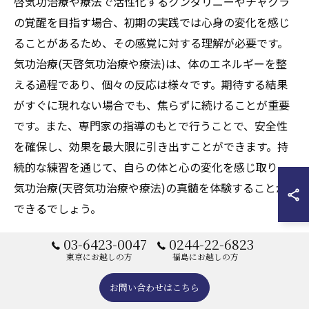
啓気功治療や療法で活性化するクンダリニーやチャクラ
の覚醒を目指す場合、初期の実践では心身の変化を感じ
ることがあるため、その感覚に対する理解が必要です。
気功治療(天啓気功治療や療法)は、体のエネルギーを整
える過程であり、個々の反応は様々です。期待する結果
がすぐに現れない場合でも、焦らずに続けることが重要
です。また、専門家の指導のもとで行うことで、安全性
を確保し、効果を最大限に引き出すことができます。持
続的な練習を通じて、自らの体と心の変化を感じ取り、
気功治療(天啓気功治療や療法)の真髄を体験することが
できるでしょう。
03-6423-0047
0244-22-6823
持続可能な実践方法を見つける
東京にお越しの方
福島にお越しの方
気功治療(天啓気功治療や療法)を効果的に行うために
お問い合わせはこちら
は、持続可能な実践方法を見つけることが重要です。ま