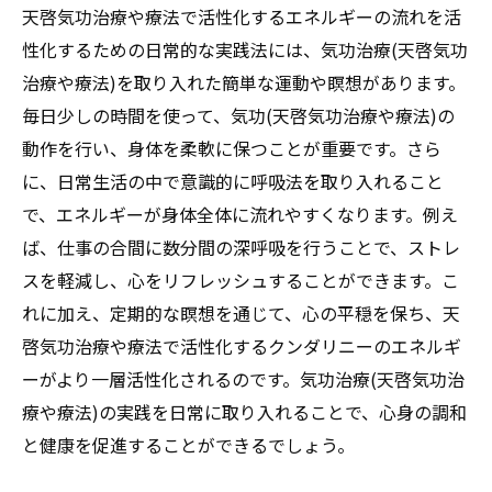
天啓気功治療や療法で活性化するエネルギーの流れを活
的強さと意識の成長
性化するための日常的な実践法には、気功治療(天啓気功
気功治療(天啓気功治療や療法)がもたらす精
治療や療法)を取り入れた簡単な運動や瞑想があります。
神的安定感の向上
毎日少しの時間を使って、気功(天啓気功治療や療法)の
意識の成長と自己啓発の重要性
動作を行い、身体を柔軟に保つことが重要です。さら
精神的強さを育むための具体的なステップ
に、日常生活の中で意識的に呼吸法を取り入れること
心の平穏を求めるための気功法(天啓気功治
で、エネルギーが身体全体に流れやすくなります。例え
療や療法)
ば、仕事の合間に数分間の深呼吸を行うことで、ストレ
気功治療(天啓気功治療や療法)とメンタルヘ
スを軽減し、心をリフレッシュすることができます。こ
ルスの関係性
れに加え、定期的な瞑想を通じて、心の平穏を保ち、天
感情的なバランスを取り戻すための実践法
啓気功治療や療法で活性化するクンダリニーのエネルギ
ーがより一層活性化されるのです。気功治療(天啓気功治
天啓気功治療や療法で活性化するチャクラの統
療や療法)の実践を日常に取り入れることで、心身の調和
合がもたらす健康と心の安定
と健康を促進することができるでしょう。
天啓気功治療や療法で活性化するチャクラ
統合の重要性を理解する