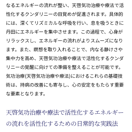
なるエネルギーの流れが整い、天啓気功治療や療法で活
の覚醒を通じて自然治癒力を引き出す方法
性化するクンダリニーの目覚めが促進されます。具体的
天啓気功治療や療法で活性化するクンダリ
には、深くてリズミカルな呼吸を行い、息を吸うときに
ニー覚醒のプロセスと予測される効果
丹田にエネルギーを集中させます。この過程で、心身が
自然治癒力を高めるための気功法(天啓気功
リラックスし、エネルギーの流れがよりスムーズになり
治療や療法)
ます。また、瞑想を取り入れることで、内なる静けさや
天啓気功治療や療法で活性化するクンダリ
集中力を高め、天啓気功治療や療法で活性化するクンダ
ニーと免疫系の関係性
リニーの覚醒に向けての準備を整えることが可能です。
気功治療(天啓気功治療や療法)がもたらす体
気功治療(天啓気功治療や療法)におけるこれらの基礎技
質改善の可能性
術は、持病の改善にも寄与し、心の安定をもたらす重要
自己治癒力を引き出すための実践的なアプ
な要素となります。
ローチ
意識の成長を促進する天啓気功治療や療法
天啓気功治療や療法で活性化するエネルギー
で活性化するクンダリニー覚醒
の流れを活性化するための日常的な実践法
気功治療(天啓気功治療や療法)で得られる精神