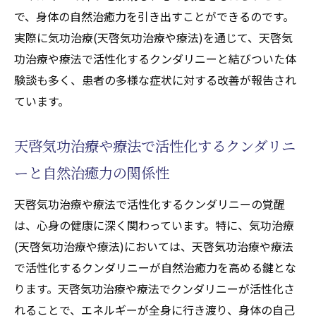
で、身体の自然治癒力を引き出すことができるのです。
健康の扉
実際に気功治療(天啓気功治療や療法)を通じて、天啓気
気功(天啓気功治療や療法)の実践がもたらす
功治療や療法で活性化するクンダリニーと結びついた体
未来への期待
験談も多く、患者の多様な症状に対する改善が報告され
気功治療(天啓気功治療や療法)を効果的に取
ています。
り入れるためのヒント
新しい健康へのステップを踏み出すための
天啓気功治療や療法で活性化するクンダリニ
ガイド
ーと自然治癒力の関係性
気功治療(天啓気功治療や療法)による自己改
革の可能性
天啓気功治療や療法で活性化するクンダリニーの覚醒
健康と幸せに向けた気功治療(天啓気功治療
は、心身の健康に深く関わっています。特に、気功治療
や療法)の役割
(天啓気功治療や療法)においては、天啓気功治療や療法
で活性化するクンダリニーが自然治癒力を高める鍵とな
ります。天啓気功治療や療法でクンダリニーが活性化さ
れることで、エネルギーが全身に行き渡り、身体の自己