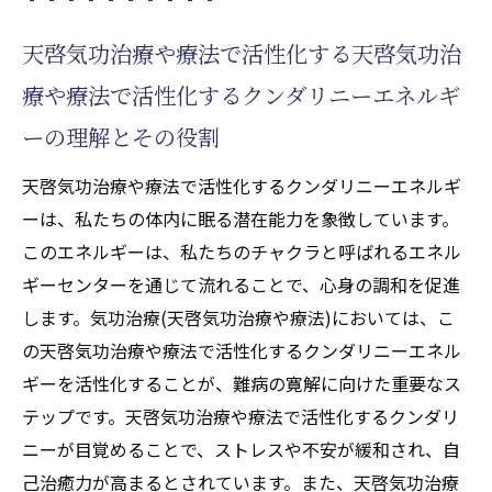
法
気功治療(天啓気功治療や療法)における天啓
天啓気功治療や療法で活性化する天啓気功治
気功治療や療法で活性化するクンダリニー
療や療法で活性化するクンダリニーエネルギ
の重要性
ーの理解とその役割
天啓気功治療や療法で活性化するクンダリ
ニーと自然治癒力の関係性
天啓気功治療や療法で活性化するクンダリニーエネルギ
ーは、私たちの体内に眠る潜在能力を象徴しています。
天啓気功治療や療法で活性化するチャクラの調
このエネルギーは、私たちのチャクラと呼ばれるエネル
和とエネルギーの流れを活性化する呼吸法
ギーセンターを通じて流れることで、心身の調和を促進
基本的な天啓気功治療や療法で活性化する
します。気功治療(天啓気功治療や療法)においては、こ
チャクラの概念とその役割
の天啓気功治療や療法で活性化するクンダリニーエネル
天啓気功治療や療法によるチャクラを活性
ギーを活性化することが、難病の寛解に向けた重要なス
化するための呼吸法の基本
テップです。天啓気功治療や療法で活性化するクンダリ
呼吸法がもたらす身体への具体的な効果
ニーが目覚めることで、ストレスや不安が緩和され、自
天啓気功治療や療法で活性化するチャクラ
己治癒力が高まるとされています。また、天啓気功治療