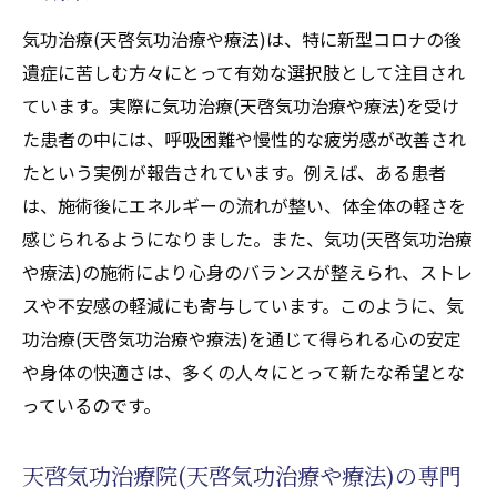
療や療法)
気功治療(天啓気功治療や療法)は、特に新型コロナの後
心の健康を守るための気功(天啓気功治療や
遺症に苦しむ方々にとって有効な選択肢として注目され
療法)の重要性
ています。実際に気功治療(天啓気功治療や療法)を受け
実践者の声から見る気功(天啓気功治療や療
た患者の中には、呼吸困難や慢性的な疲労感が改善され
法)の効果
たという実例が報告されています。例えば、ある患者
気功(天啓気功治療や療法)によるリラクゼー
は、施術後にエネルギーの流れが整い、体全体の軽さを
ションの実際
感じられるようになりました。また、気功(天啓気功治療
心身の安定を得るための気功治療(天啓気功
や療法)の施術により心身のバランスが整えられ、ストレ
治療や療法)
スや不安感の軽減にも寄与しています。このように、気
天啓気功治療や療法で活性化するクンダリニー
功治療(天啓気功治療や療法)を通じて得られる心の安定
上昇の秘訣とチャクラの覚醒
や身体の快適さは、多くの人々にとって新たな希望とな
天啓気功治療や療法で活性化するクンダリ
っているのです。
ニー上昇のステップとその意義
天啓気功治療や療法で活性化するチャクラ
天啓気功治療院(天啓気功治療や療法)の専門