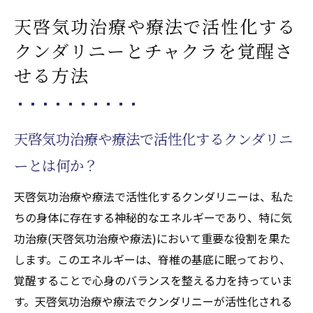
天啓気功治療や療法で活性化する
未来の気功治療(天啓気功治療や療法)に求め
られるもの
クンダリニーとチャクラを覚醒さ
気功治療(天啓気功治療や療法)の可能性とそ
せる方法
の限界
気功治療(天啓気功治療や療法)による新しい
健康観
天啓気功治療や療法で活性化するクンダリニ
天啓気功治療や療法で活性化するクンダリ
ーとは何か？
ニーやチャクラと患者の体験談から見る治
天啓気功治療や療法で活性化するクンダリニーは、私た
療の未来
ちの身体に存在する神秘的なエネルギーであり、特に気
気功治療(天啓気功治療や療法)の進化とその
功治療(天啓気功治療や療法)において重要な役割を果た
影響
します。このエネルギーは、脊椎の基底に眠っており、
覚醒することで心身のバランスを整える力を持っていま
す。天啓気功治療や療法でクンダリニーが活性化される