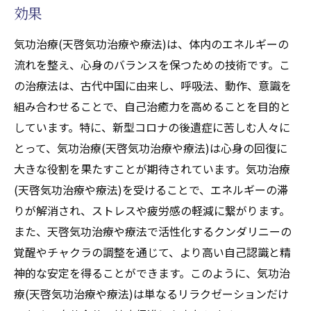
の効果
効果
天啓気功治療院(天啓気功治療や療法)の専門
気功治療(天啓気功治療や療法)は、体内のエネルギーの
家が語る治療法
流れを整え、心身のバランスを保つための技術です。こ
天啓気功治療や療法で活性化するクンダリニー
の治療法は、古代中国に由来し、呼吸法、動作、意識を
とチャクラを覚醒させる方法
組み合わせることで、自己治癒力を高めることを目的と
天啓気功治療や療法で活性化するクンダリ
しています。特に、新型コロナの後遺症に苦しむ人々に
ニーとは何か？
とって、気功治療(天啓気功治療や療法)は心身の回復に
天啓気功治療や療法で活性化するチャクラ
大きな役割を果たすことが期待されています。気功治療
の基本とその役割
(天啓気功治療や療法)を受けることで、エネルギーの滞
りが解消され、ストレスや疲労感の軽減に繋がります。
気功治療(天啓気功治療や療法)で天啓気功治
また、天啓気功治療や療法で活性化するクンダリニーの
療や療法でクンダリニーを活性化する方法
覚醒やチャクラの調整を通じて、より高い自己認識と精
天啓気功治療や療法で活性化するチャクラ
神的な安定を得ることができます。このように、気功治
を整えるための具体的なテクニック
療(天啓気功治療や療法)は単なるリラクゼーションだけ
天啓気功治療や療法で活性化するクンダリ