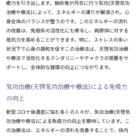
癒力を引き出します。施術者が丹念に行う気功(天啓気功
る要因とその克服方法
治療や療法)によって、エネルギーの滞りが解消され、心
気功治療(天啓気功治療や療法)で心身の健康
身全体のバランスが整うのです。このエネルギーの流れ
を保つ秘訣
の改善は、免疫系の活性化にも寄与し、病原体に対する
専門家が語る天啓気功治療や療法で活性化
抵抗力を高めることができます。特に、ストレスの多い
するクンダリニーやチャクラの覚醒でのエ
状況下で心身の調和を促すこの治療法は、天啓気功治療
ネルギー流の整え方
や療法で活性化するクンダリニーやチャクラの覚醒をサ
自己治癒力を引き出す気功治療(天啓気功治療や
ポートし、全体的な健康の向上につながります。
療法)の実践
天啓気功治療や療法で活性化するクンダリ
気功治療(天啓気功治療や療法)による免疫力
ニーやチャクラの覚醒で増す自己治癒力と
の向上
は何か？
気功治療(天啓気功治療や療法)で自己治癒力
新型コロナ後遺症に悩む多くの人々が、気功治療(天啓気
を高める方法
功治療や療法)による免疫力の向上を期待しています。こ
天啓気功治療や療法で活性化するクンダリ
の治療法は、エネルギーの流れを改善することで、体内