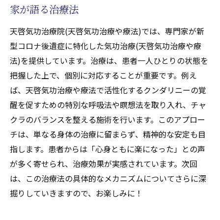
覚醒の具体的手法
家が語る治療法
天啓気功治療や療法で活性化するクンダリ
天啓気功治療院(天啓気功治療や療法)では、専門家が新
ニーとチャクラの関係性
型コロナ後遺症に特化した気功治療(天啓気功治療や療
天啓気功治療や療法で活性化するクンダリ
法)を提供しています。治療は、患者一人ひとりの状態を
ニー上昇と覚醒のプロセスを深める方法
把握した上で、個別に対応することが重要です。例え
天啓気功治療や療法で活性化するクンダリ
ば、天啓気功治療や療法で活性化するクンダリニーの覚
ニーやチャクラエネルギーを高めるための
醒を促すための特別な呼吸法や瞑想法を取り入れ、チャ
生活習慣
クラのバランスを整える施術を行います。このアプロー
天啓気功治療や療法で活性化するクンダリ
チは、単なる身体の治療に留まらず、精神的な安定も目
ニーやチャクラ覚醒による心身の変化とそ
指します。患者からは「心身ともに楽になった」との声
の受け入れ方
が多く寄せられ、治療効果が実感されています。次回
気功治療(天啓気功治療や療法)の実績とその未
は、この治療法の具体的なメカニズムについてさらに深
来への期待
掘りしていきますので、お楽しみに！
過去の実績から見る気功治療(天啓気功治療
や療法)の効果