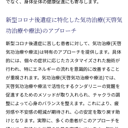
でなく、身体全体の健康促進にも寄与します。
ニー覚醒の過程とその効果
心身のバランスを保つための実践的なアド
新型コロナ後遺症に特化した気功治療(天啓気
バイス
功治療や療法)のアプローチ
気功治療(天啓気功治療や療法)で後遺症を改善
する新たなアプローチ
新型コロナ後遺症に苦しむ患者に対して、気功治療(天啓
後遺症改善のための気功治療(天啓気功治療
気功治療や療法)は特有のアプローチを提供します。具体
や療法)の最新研究
的には、個々の症状に応じたカスタマイズされた施術が
新型コロナウイルスと気功治療(天啓気功治
行われ、特にエネルギーの流れを意識的に改善すること
療や療法)の関連性
が重視されます。気功治療(天啓気功治療や療法)では、
天啓気功治療や療法で活性化するクンダリニーの覚醒を
気功治療(天啓気功治療や療法)の効果を上げ
促進するためのメソッドが取り入れられ、チャクラの調
るための習慣
整によって心身のバランスを整えます。これにより、疲
新型コロナ後遺症患者への具体的な施術例
労感や不安感の軽減が期待され、心の安定を取り戻す助
気功(天啓気功治療や療法)による心の健康の
けとなります。実際に、多くの患者がこのアプローチを
重要性