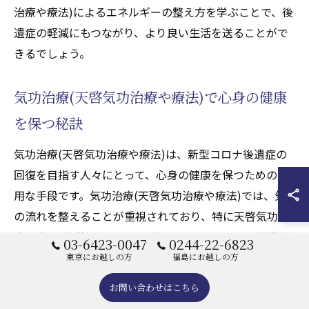
治療や療法)によるエネルギーの整え方を学ぶことで、後
遺症の軽減にもつながり、より良い生活を送ることがで
きるでしょう。
気功治療(天啓気功治療や療法)で心身の健康
を保つ秘訣
気功治療(天啓気功治療や療法)は、新型コロナ後遺症の
回復を目指す人々にとって、心身の健康を保つための有
用な手段です。気功治療(天啓気功治療や療法)では、気
の流れを整えることが重視されており、特に天啓気功治
療や療法で活性化するクンダリニーとチャクラの覚醒が
03-6423-0047
0244-22-6823
重要な要素となります。具体的には、特定の呼吸法と動
東京にお越しの方
福島にお越しの方
作を組み合わせることで、体内のエネルギーの循環を促
お問い合わせはこちら
進し、心身の調和を図ります。これにより、疲労感や不