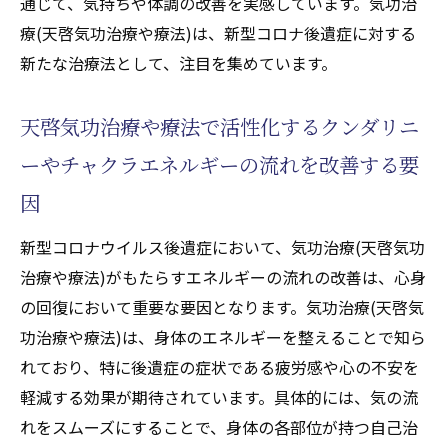
通じて、気持ちや体調の改善を実感しています。気功治
天啓気療を体験した患者の声から見る治療
療(天啓気功治療や療法)は、新型コロナ後遺症に対する
効果
新たな治療法として、注目を集めています。
天啓気功治療や療法で活性化するクンダリニー
やチャクラエネルギーの流れを整え心身を回復
天啓気功治療や療法で活性化するクンダリニ
させる
ーやチャクラエネルギーの流れを改善する要
天啓気功治療や療法で活性化するクンダリ
因
ニーやチャクラエネルギー流の基本とその
重要性
新型コロナウイルス後遺症において、気功治療(天啓気功
気功(天啓気功治療や療法)で天啓気功治療や
治療や療法)がもたらすエネルギーの流れの改善は、心身
療法で活性化するクンダリニーやチャクラ
の回復において重要な要因となります。気功治療(天啓気
エネルギーを整える具体的手法
功治療や療法)は、身体のエネルギーを整えることで知ら
心身の調和を図るための毎日の習慣
れており、特に後遺症の症状である疲労感や心の不安を
軽減する効果が期待されています。具体的には、気の流
天啓気功治療や療法で活性化するクンダリ
れをスムーズにすることで、身体の各部位が持つ自己治
ニーやチャクラエネルギーの流れを阻害す