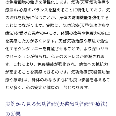
ニーやチャクラの覚醒で実践的な自己治癒
の免疫細胞の働きを活性化します。気功(天啓気功治療や
力の引き出し方
療法)は心身のバランスを整えることに特化しており、気
の流れを良好に保つことが、身体の防御機能を強化する
気功治療(天啓気功治療や療法)がもたらす心
ことにつながります。実際に、気功治療(天啓気功治療や
身の変化
療法)を受けた患者の中には、体調の改善や免疫力の向上
天啓気功治療や療法で活性化するクンダリ
を実感した方が多くいます。天啓気功治療や療法で活性
ニーやチャクラで自己治癒力を支える生活
化するクンダリニーを覚醒させることで、より深いリラ
習慣
クゼーションが得られ、心身のストレスが軽減されま
気功治療(天啓気功治療や療法)の効果を最大
す。これにより、免疫機能が強化され、病気への抵抗力
限に引き出すために
が高まることを実感できるのです。気功治療(天啓気功治
疲労感と不安を和らげる気功(天啓気功治療や療
療や療法)は、身体のみならず心にも良い影響を与えるこ
法)の効果
とが多く、心の安定が健康の土台となります。
気功治療(天啓気功治療や療法)で疲労を解消
する方法
実例から見る気功治療(天啓気功治療や療法)
不安を和らげるための気功技法(天啓気功治
の効果