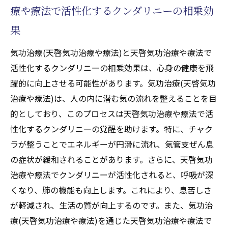
療や療法で活性化するクンダリニーの相乗効
気功治療(天啓気功治療や療法)を利用した症
果
状軽減プロセス
天啓気功治療や療法でのクンダリニー活性
気功治療(天啓気功治療や療法)と天啓気功治療や療法で
化を目指した日常エクササイズ
活性化するクンダリニーの相乗効果は、心身の健康を飛
気管支ぜん息に対する気功治療(天啓気功治
躍的に向上させる可能性があります。気功治療(天啓気功
療や療法)の効果検証
治療や療法)は、人の内に潜む気の流れを整えることを目
寛解を促す天啓気功治療や療法で活性化す
的としており、このプロセスは天啓気功治療や療法で活
るクンダリニーの目覚め
性化するクンダリニーの覚醒を助けます。特に、チャク
ラが整うことでエネルギーが円滑に流れ、気管支ぜん息
患者の声：気功治療(天啓気功治療や療法)と
の症状が緩和されることがあります。さらに、天啓気功
天啓気功治療や療法で活性化するクンダリ
治療や療法でクンダリニーが活性化されると、呼吸が深
ニーでの改善
くなり、肺の機能も向上します。これにより、息苦しさ
天啓気功治療や療法で活性化するエネルギー調
が軽減され、生活の質が向上するのです。また、気功治
整で気管支ぜん息を緩和する気功治療(天啓気功
療(天啓気功治療や療法)を通じた天啓気功治療や療法で
治療や療法)の重要性