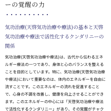
法でクンダリニー活性化の方法
ーの覚醒の力
気功治療(天啓気功治療や療法)と天啓気功治
療や療法で活性化するクンダリニーの相乗
効果
気功治療(天啓気功治療や療法)の基本と天啓
実際の体験談：天啓気功治療や療法で活性
気功治療や療法で活性化するクンダリニーの
化するクンダリニー覚醒での健康回復
関係
天啓気功治療や療法でチャクラの活性化が気功
気功治療(天啓気功治療や療法)は、古代から伝わるエネ
治療(天啓気功治療や療法)で気管支ぜん息に与
ルギー療法の一つであり、身体と心のバランスを整える
える影響
ことを目的としています。特に、気功治療(天啓気功治療
天啓気功治療や療法で活性化するチャクラ
や療法)において重要なのは、体内のエネルギーを自由に
の役割とその重要性
流すことです。このエネルギーの流れを促進すること
天啓気功治療や療法で活性化する各チャク
で、心身の不調を改善し、健康を向上させることができ
ラの活性化が気管支に与える影響
ます。このエネルギーの中心には「天啓気功治療や療法
瞑想を用いた天啓気功治療や療法で活性化
で活性化するクンダリニー」があり、その覚醒がチャク