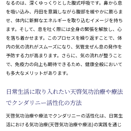
気管支ぜん息改善に役立つ天啓気功治療や
なるのは、深くゆっくりとした腹式呼吸です。鼻から息
療法で活性化するエネルギーワーク
を吸い込み、丹田を意識しながら腹部を緩やかに膨らま
天啓気功治療や療法で活性化するエネルギ
せ、体内に新鮮なエネルギーを取り込むイメージを持ち
ーフローと免疫力の関係
ます。そして、息を吐く際には全身の緊張を解放し、心
を落ち着かせます。このプロセスを繰り返すことで、体
気功治療(天啓気功治療や療法)によるエネル
内の気の流れがスムーズになり、気管支ぜん息の発作を
ギーフロー安定化の実例
予防する力が高まります。さらに、気の流れが整うこと
天啓気功治療や療法で活性化するエネルギ
で、免疫力の向上も期待できるため、健康全般において
ー調整での健康維持法
も多大なメリットがあります。
気功治療(天啓気功治療や療法)による天啓気功
治療や療法で活性化するクンダリニーの覚醒で
日常生活に取り入れたい天啓気功治療や療法
心身の調和を取り戻す
でクンダリニー活性化の方法
心身の調和を導く気功治療(天啓気功治療や
療法)の原理
天啓気功治療や療法でクンダリニーの活性化は、日常生
天啓気功治療や療法で活性化するクンダリ
活における気功治療(天啓気功治療や療法)の実践を通じ
ニー覚醒が心身に与える影響