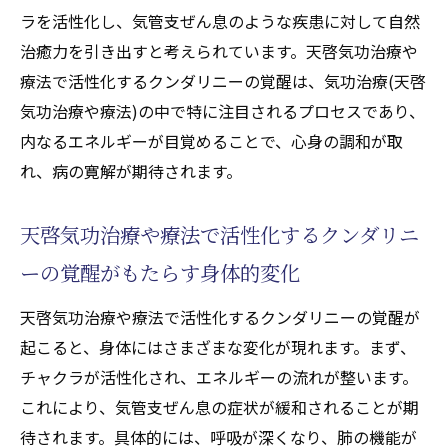
するチャクラ調整法
ラを活性化し、気管支ぜん息のような疾患に対して自然
天啓気功治療や療法で活性化するチャクラ
治癒力を引き出すと考えられています。天啓気功治療や
バランスと呼吸の質の向上
療法で活性化するクンダリニーの覚醒は、気功治療(天啓
実践的な天啓気功治療や療法でのチャクラ
気功治療や療法)の中で特に注目されるプロセスであり、
活性化エクササイズ
内なるエネルギーが目覚めることで、心身の調和が取
天啓気功治療や療法で活性化するチャクラ
れ、病の寛解が期待されます。
調整がもたらす精神的安定
天啓気功治療や療法で活性化するクンダリニー
天啓気功治療や療法で活性化するクンダリニ
の覚醒を通じた気功治療(天啓気功治療や療法)
ーの覚醒がもたらす身体的変化
で新たな生活の質を
天啓気功治療や療法で活性化するクンダリニーの覚醒が
気功治療(天啓気功治療や療法)によるライフ
起こると、身体にはさまざまな変化が現れます。まず、
スタイルの変革
チャクラが活性化され、エネルギーの流れが整います。
覚醒した天啓気功治療や療法で活性化する
これにより、気管支ぜん息の症状が緩和されることが期
クンダリニーが生活に与える影響
待されます。具体的には、呼吸が深くなり、肺の機能が