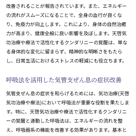
生活の質向上を目指す気功治療(天啓気功治
改善されることが報告されています。また、エネルギー
療や療法)の取り入れ方
の流れがスムーズになることで、全身の血行が良くな
天啓気功治療や療法でクンダリニー活性化
り、免疫力が向上します。これにより、身体の自然治癒
で得られる心の平和
力が高まり、健康全般に良い影響を及ぼします。天啓気
習慣にしたい天啓気功治療や療法でクンダ
功治療や療法で活性化するクンダリニーの覚醒は、単な
リニー活性法
る身体的な変化に留まらず、精神的な明晰さをもたら
体験者の声：気功治療(天啓気功治療や療法)
し、日常生活におけるストレスの軽減にも役立ちます。
での生活の変化
気功治療(天啓気功治療や療法)でエネルギーフ
呼吸法を活用した気管支ぜん息の症状改善
ローを最適化し気管支ぜん息を克服
気管支ぜん息の症状を和らげるためには、気功治療(天啓
天啓気功治療や療法で活性化するエネルギ
気功治療や療法)において呼吸法が重要な役割を果たしま
ーフローの重要性とその最適化方法
す。特に、天啓気功治療や療法で活性化するクンダリニ
気功治療(天啓気功治療や療法)で体内エネル
ーの覚醒と連動した呼吸法は、エネルギーの流れを整
ギーを流す仕組み
え、呼吸器系の機能を改善する効果があります。基本と