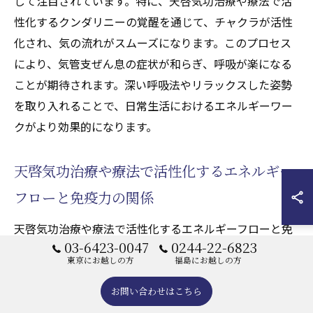
して注目されています。特に、天啓気功治療や療法で活
性化するクンダリニーの覚醒を通じて、チャクラが活性
化され、気の流れがスムーズになります。このプロセス
により、気管支ぜん息の症状が和らぎ、呼吸が楽になる
ことが期待されます。深い呼吸法やリラックスした姿勢
を取り入れることで、日常生活におけるエネルギーワー
クがより効果的になります。
天啓気功治療や療法で活性化するエネルギー
フローと免疫力の関係
天啓気功治療や療法で活性化するエネルギーフローと免
03-6423-0047
0244-22-6823
疫力には密接な関係があります。気功治療(天啓気功治療
東京にお越しの方
福島にお越しの方
や療法)を通じたエネルギーフローの最適化は、免疫系の
強化に寄与します。体内のエネルギーがスムーズに流れ
お問い合わせはこちら
ると、免疫細胞が活性化され、病気への抵抗力が高まり