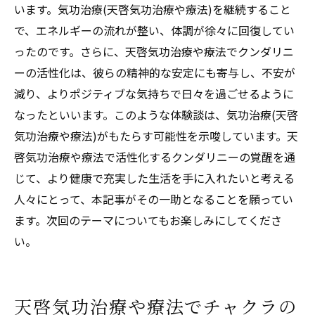
います。気功治療(天啓気功治療や療法)を継続すること
啓気功治療や療法)
で、エネルギーの流れが整い、体調が徐々に回復してい
天啓気功治療や療法で活性化するチャクラ
ったのです。さらに、天啓気功治療や療法でクンダリニ
整合がもたらす身体への影響
ーの活性化は、彼らの精神的な安定にも寄与し、不安が
気管支ぜん息に働きかける天啓気功治療や
減り、よりポジティブな気持ちで日々を過ごせるように
療法で活性化するチャクラ活性化法
なったといいます。このような体験談は、気功治療(天啓
天啓気功治療や療法で活性化するチャクラ
気功治療や療法)がもたらす可能性を示唆しています。天
バランスと呼吸の質の向上
啓気功治療や療法で活性化するクンダリニーの覚醒を通
実践的な天啓気功治療や療法で活性化する
じて、より健康で充実した生活を手に入れたいと考える
チャクラ調整エクササイズ
人々にとって、本記事がその一助となることを願ってい
気功治療(天啓気功治療や療法)でのチャクラ
ます。次回のテーマについてもお楽しみにしてくださ
整合成功例
い。
天啓気功治療や療法で活性化するチャクラ
調整を通じた健康生活
天啓気功治療や療法でチャクラの