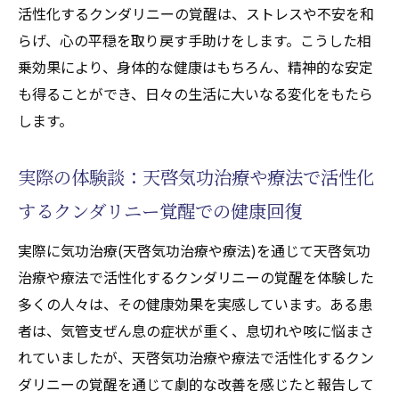
活性化するクンダリニーの覚醒は、ストレスや不安を和
天啓気功治療や療法で活性化するエネルギ
らげ、心の平穏を取り戻す手助けをします。こうした相
ー調整が気管支に与える影響
乗効果により、身体的な健康はもちろん、精神的な安定
気功治療(天啓気功治療や療法)での天啓気功
も得ることができ、日々の生活に大いなる変化をもたら
治療や療法で活性化するエネルギー調整法
します。
気管支ぜん息緩和を目指す天啓気功治療や
療法で活性化するエネルギーワーク
実際の体験談：天啓気功治療や療法で活性化
調整された天啓気功治療や療法で活性化す
するクンダリニー覚醒での健康回復
るエネルギーと呼吸の関係
実際に気功治療(天啓気功治療や療法)を通じて天啓気功
天啓気功治療や療法で活性化するエネルギ
治療や療法で活性化するクンダリニーの覚醒を体験した
ーバランス改善のための実践法
多くの人々は、その健康効果を実感しています。ある患
気功治療(天啓気功治療や療法)でのエネルギ
者は、気管支ぜん息の症状が重く、息切れや咳に悩まさ
ー調整体験談
れていましたが、天啓気功治療や療法で活性化するクン
天啓気功治療や療法で活性化するチャクラを整
ダリニーの覚醒を通じて劇的な改善を感じたと報告して
え気管支ぜん息の症状を和らげる気功治療法(天