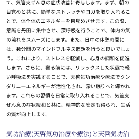
て、気管支ぜん息の症状改善に寄与します。まず、朝の
心身統一を目指した気功療法(天啓気功治療
目覚めと共に、簡単なストレッチやヨガを取り入れるこ
や療法)
とで、体全体のエネルギーを目覚めさせます。この際、
意識を丹田に集中させ、深呼吸を行うことで、体内の気
天啓気功治療や療法での調和をもたらす呼
の流れをスムーズにします。また、日中の休憩時間に
吸と瞑想の技法
は、数分間のマインドフルネス瞑想を行うと良いでしょ
天啓気功治療や療法で活性化するクンダリ
う。これにより、ストレスを軽減し、心身の調和を促進
ニー覚醒と心の健康
します。さらに、寝る前には、リラックスした状態で軽
気功治療(天啓気功治療や療法)での心身調和
い呼吸法を実践することで、天啓気功治療や療法でクン
体験談
ダリニーエネルギーが活性化され、深い眠りへと導かれ
気管支ぜん息の寛解を目指す天啓気功治療や療
ます。これらの習慣を日常に取り入れることで、気管支
法で活性化するクンダリニーの覚醒と気功治療
ぜん息の症状緩和と共に、精神的な安定も得られ、生活
(天啓気功治療や療法)
の質が向上します。
天啓気功治療や療法で活性化するクンダリ
ニー覚醒による気管支ぜん息の寛解メカニ
気功治療(天啓気功治療や療法)と天啓気功治
ズム