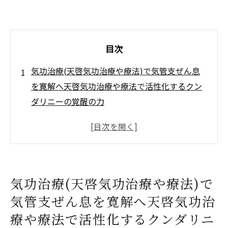
目次
気功治療(天啓気功治療や療法)で気管支ぜん息
を寛解へ天啓気功治療や療法で活性化するクン
ダリニーの覚醒の力
気功治療(天啓気功治療や療法)の基本と天啓
気功治療や療法で活性化するクンダリニー
の関係
天啓気功治療や療法で活性化するクンダリ
気功治療(天啓気功治療や療法)で
ニーの覚醒がもたらす身体的変化
気管支ぜん息を寛解へ天啓気功治
呼吸法を活用した気管支ぜん息の症状改善
療や療法で活性化するクンダリニ
日常生活に取り入れたい天啓気功治療や療