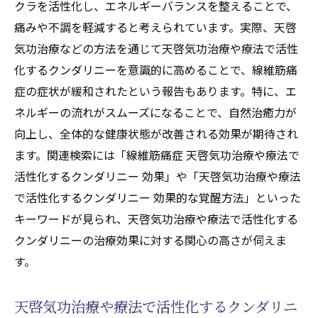
クラを活性化し、エネルギーバランスを整えることで、
天啓気功治療や療法で活性化するクンダリ
痛みや不調を軽減すると考えられています。実際、天啓
ニーやチャクラ覚醒で心と体のバランスを
気功治療などの方法を通じて天啓気功治療や療法で活性
整える方法
化するクンダリニーを意識的に高めることで、線維筋痛
天啓気功治療や療法で活性化するクンダリ
症の症状が緩和されたという報告もあります。特に、エ
ニーやチャクラ覚醒でエネルギー増幅によ
ネルギーの流れがスムーズになることで、自然治癒力が
る免疫力強化
向上し、全体的な健康状態が改善される効果が期待され
天啓気功治療や療法で活性化するクンダリ
ます。関連検索には「線維筋痛症 天啓気功治療や療法で
ニーやチャクラ覚醒で治癒力を引き出す生
活性化するクンダリニー 効果」や「天啓気功治療や療法
活習慣の見直し
で活性化するクンダリニー 効果的な覚醒方法」といった
古代の知恵と現代医学の融合：天啓気功治療や
キーワードが見られ、天啓気功治療や療法で活性化する
療法で活性化するクンダリニーとチャクラ
クンダリニーの治療効果に対する関心の高さが伺えま
古代の知恵が現代医療に与える影響・天啓
す。
気功治療や療法で活性化するクンダリニー
とチャクラ
天啓気功治療や療法で活性化するクンダリニ