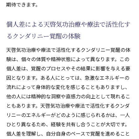
過と効果
期待できます。
生活の質を高めるセルフケア技術
個人差による天啓気功治療や療法で活性化す
効果的な治療を目指す最新の研究
るクンダリニー覚醒の体験
天啓気功治療で目指す線維筋痛症の寛解の未来
治療の未来を見据えた研究動向
天啓気功治療や療法で活性化するクンダリニー覚醒の体
新たな治療法開発の可能性
験は、個々の体質や精神状態によって異なります。この
患者に寄り添う治療の進化
個人差は、覚醒のプロセスやその結果に影響を与える要
コミュニティと治療法の連携
因となります。ある人にとっては、急激なエネルギーの
流れによって身体的な変化を感じることもありますし、
予防と治療の両立を目指す取り組み
他の人には精神的な洞察や直感力の向上として現れるこ
最先端技術が拓く健康管理の未来
ともあります。天啓気功治療や療法で活性化するクンダ
リニーのエネルギーがどのように感じられるかは、一人
ひとり異なるため、経験を共有し合うことが大切です。
個人差を理解し、自分自身のペースで覚醒を進めること