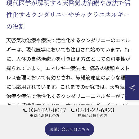
現代医学が解明する天啓気功治療や療法で活
性化するクンダリニーやチャクラエネルギー
の役割
天啓気功治療や療法で活性化するクンダリニーのエネル
ギーは、現代医学においても注目され始めています。特
に、人体の自然治癒力を引き出す方法としての可能性が
探られています。エネルギー療法は、痛みの緩和やスト
レス管理において有効とされ、線維筋痛症のような難病
にも応用されています。これまでの研究では、天啓気功
治療や療法で活性化するクンダリニーエネルギーがチャ
クラを活性化することで、体内のエネルギーバランスを
03-6423-0047
0244-22-6823
整え、免疫システムを強化する効果が示唆されていま
東京にお越しの方
福島にお越しの方
す。このようなエネルギーの役割が科学的に解明される
お問い合わせはこちら
ことで、従来の治療法との併用が期待されています。天