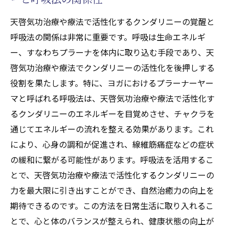
天啓気功治療や療法で活性化するクンダリ
天啓気功治療や療法で活性化するクンダリニーの覚醒と
ニーやチャクラ覚醒でバランスを保つため
呼吸法の関係は非常に重要です。呼吸は生命エネルギ
の毎日の習慣
ー、すなわちプラーナを体内に取り込む手段であり、天
天啓気功治療や療法で活性化するクンダリニー
啓気功治療や療法でクンダリニーの活性化を後押しする
覚醒による線維筋痛症症状への対応策
役割を果たします。特に、ヨガにおけるプラーナーヤー
天啓気功治療や療法で活性化するクンダリ
マと呼ばれる呼吸法は、天啓気功治療や療法で活性化す
ニーやチャクラ覚醒のプロセスと線維筋痛
るクンダリニーのエネルギーを目覚めさせ、チャクラを
症の関連性
通じてエネルギーの流れを整える効果があります。これ
天啓気功治療や療法で活性化するクンダリ
により、心身の調和が促進され、線維筋痛症などの症状
ニーやチャクラ覚醒でエネルギー活性化が
の緩和に繋がる可能性があります。呼吸法を活用するこ
もたらす具体的な効果
とで、天啓気功治療や療法で活性化するクンダリニーの
個別プランで対応する症状管理
力を最大限に引き出すことができ、自然治癒力の向上を
天啓気功治療や療法で活性化するクンダリ
期待できるのです。この方法を日常生活に取り入れるこ
ニーやチャクラ覚醒で気功セッションの経
とで、心と体のバランスが整えられ、健康状態の向上が