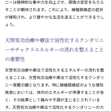
ニーは精神的な集中力を向上させ、感情の安定をもたら
性化するクンダリニー活用法
すことが期待されます。これにより、線維筋痛症の症状
天啓気功治療や療法で活性化するエネルギ
が緩和され、より健やかな生活を送ることができるでし
ー調整が痛みを和らげる理由
ょう。
リラクゼーションとストレス軽減の重要性
天啓気功治療や療法で活性化するクンダリニ
セラピーとしての天啓気功治療や療法で活
性化するクンダリニーヨガ
ーやチャクラエネルギーの流れを整えること
天啓気功治療や療法で活性化するクンダリ
の重要性
ニーやチャクラ覚醒での患者の声から見る
天啓気功治療や療法で活性化するエネルギーの流れを整
緩和効果
えることは、天啓気功治療や療法で活性化するクンダリ
天啓気功治療や療法で活性化するクンダリ
ニー覚醒の鍵となります。特に線維筋痛症のような慢性
ニーやチャクラ覚醒で症状に応じた個別対
疾患においては、体内のエネルギーが停滞することが多
応の必要性
く、その結果として痛みや不調が生じるとされていま
天啓気功治療や療法で活性化するクンダリニー
す。天啓気功治療や療法で活性化するクンダリニーの力
やチャクラを整えることで得られる心身の調和