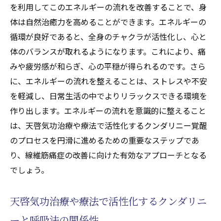
を利用してこのエネルギーの流れを改善することで、身
と健康
体は自然治癒力を高めることができます。エネルギーの
天啓気功治療や療法で活性化するクンダリ
循環が良好であると、全身のチャクラが活性化し、心と
ニーやチャクラバランスの基本技術
体のバランスが取れるようになります。これにより、痛
天啓気功治療や療法で活性化するクンダリ
みや疲労感が和らぎ、心の平穏が得られるのです。さら
ニーとチャクラの相互作用
に、エネルギーの流れを整えることは、ストレスや不安
天啓気功治療や療法で活性化するクンダリ
を軽減し、日常生活の中でよりリラックスできる環境を
ニーやチャクラ覚醒で心身の調和がもたら
作り出します。エネルギーの流れを意識的に整えること
す健康効果
は、天啓気功治療や療法で活性化するクンダリニー覚醒
天啓気功治療や療法で活性化するクンダリ
のプロセスを円滑に進めるための重要なステップであ
ニーやチャクラエネルギーの流れを改善す
り、線維筋痛症の改善に向けた有効なアプローチとなる
る方法
でしょう。
調和した天啓気功治療や療法で活性化する
クンダリニーやチャクラが生活に与える影
天啓気功治療や療法で活性化するクンダリニ
響
ーと呼吸法の関係性