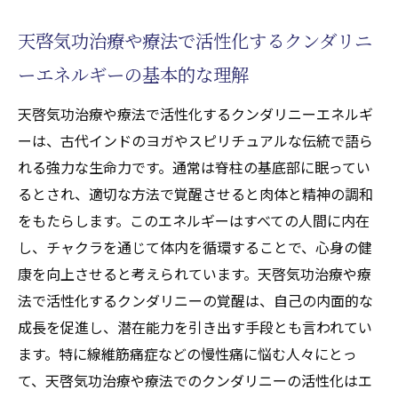
天啓気功治療や療法で活性化するクンダリ
天啓気功治療や療法で活性化するクンダリニ
ニーと呼吸法の関係性
個人差による天啓気功治療や療法で活性化
ーエネルギーの基本的な理解
するクンダリニー覚醒の体験
天啓気功治療や療法で活性化するクンダリニーエネルギ
線維筋痛症の寛解を目指す天啓気功治療の秘密
ーは、古代インドのヨガやスピリチュアルな伝統で語ら
天啓気功治療の基本的なアプローチ
れる強力な生命力です。通常は脊柱の基底部に眠ってい
線維筋痛症に特化した治療法(天啓気功治療
るとされ、適切な方法で覚醒させると肉体と精神の調和
や療法)の利点
をもたらします。このエネルギーはすべての人間に内在
天啓気功治療や療法で活性化するクンダリ
し、チャクラを通じて体内を循環することで、心身の健
ニーやチャクラ覚醒により気の流れを促進
康を向上させると考えられています。天啓気功治療や療
する技術
法で活性化するクンダリニーの覚醒は、自己の内面的な
天啓気功治療や療法で活性化するクンダリ
成長を促進し、潜在能力を引き出す手段とも言われてい
ニーやチャクラ覚醒による患者の体験談か
ます。特に線維筋痛症などの慢性痛に悩む人々にとっ
ら学ぶ治療効果
て、天啓気功治療や療法でのクンダリニーの活性化はエ