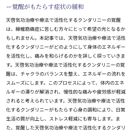
天啓気功治療や療法で活性化するクンダリ
ー覚醒がもたらす症状の緩和
ニーとチャクラの基礎知識
現代医学が解明する天啓気功治療や療法で
天啓気功治療や療法で活性化するクンダリニーの覚醒
活性化するクンダリニーやチャクラエネル
は、線維筋痛症に苦しむ方々にとって希望の光となるか
ギーの役割
もしれません。本記事では、天啓気功治療や療法で活性
化するクンダリニーがどのようにして身体のエネルギー
天啓気功治療や療法で活性化するクンダリ
を活性化し、痛みを和らげるのかを詳しく探っていきま
ニーの歴史とその進化
す。天啓気功治療や療法で活性化するクンダリニーの覚
天啓気功治療や療法で活性化するクンダリ
醒は、チャクラのバランスを整え、エネルギーの流れを
ニーとチャクラの調整がもたらす医療効果
スムーズにします。このプロセスによって、体内のエネ
天啓気功治療や療法で活性化するクンダリ
ルギーの滞りが解消され、慢性的な痛みや疲労感が軽減
ニーやチャクラ覚醒の融合による新たな治
されると考えられています。天啓気功治療や療法で活性
療の可能性
化するクンダリニーがもたらす心身の調和により、日常
天啓気功治療や療法で活性化するクンダリニー
生活の質が向上し、ストレス軽減にも寄与します。ま
覚醒が線維筋痛症症状緩和に与える可能性
た、覚醒した天啓気功治療や療法で活性化するクンダリ
症状緩和のための天啓気功治療や療法で活