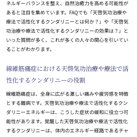
ネルギーバランスを整え、自然治癒力を高める可能性が
天啓気功治療や療法で活性化するクンダリ
あると注目を集めています。FAQでも「天啓気功治療や
ニーやチャクラ覚醒で治療の継続がもたら
療法で活性化するクンダリニーとは何か？」や「天啓気
す長期的効果
功治療や療法で活性化するクンダリニーの効果は？」と
現代医学と気功治療(天啓気功治療や療法)の
いった質問が多く、これが多くの人々の関心を引いてい
相乗効果
ることがわかります。
天啓気功治療や療法で活性化するクンダリニー
のエネルギーがもたらす自然治癒力の向上
線維筋痛症における天啓気功治療や療法で活
天啓気功治療や療法で活性化するクンダリ
性化するクンダリニーの役割
ニーやチャクラ覚醒の自然治癒力の科学的
背景
線維筋痛症は、全身に広がる激しい痛みや疲労感を特徴
天啓気功治療や療法で活性化するクンダリ
とする難病です。天啓気功治療や療法で活性化するクン
ニー覚醒が自然治癒力を高めるメカニズム
ダリニーエネルギーは、こうした症状の緩和に役立つ可
天啓気功治療や療法で活性化するチャクラ
能性があります。覚醒した天啓気功治療や療法で活性化
と自己治癒の関連性
するクンダリニーは、体内のエネルギー経路であるチャ