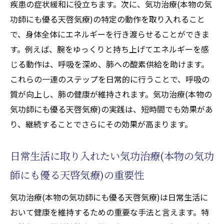
通じた天啓気功治療や療法で活性化するチ
疾患の症状緩和に役立ちます。次に、気功治療(本物の気
ャクラのバランスの取り方
功師にも優る天啓気療)の特定の動作を取り入れること
で、身体全体にエネルギーを行き渡らせることができま
天啓気功治療や療法で活性化するエネルギ
す。例えば、腕をゆっくりと持ち上げてエネルギーを感
ーの流れを活用する実践テクニック
じる動作は、呼吸を深め、肺への酸素供給を助けます。
気功治療(本物の気功師にも優る天啓気療)と
これらの一連のステップを日常的に行うことで、呼吸の
天啓気功治療や療法で活性化するチャクラ
質が向上し、肺の健康が維持されます。気功治療(本物の
の調和が生む健康効果
気功師にも優る天啓気療)の実践は、短時間でも効果があ
肺機能を高めるための天啓気功治療や療法
り、継続することでさらにその効果が高まります。
でのチャクラ活性化法
気功治療(本物の気功師にも優る天啓気療)を通
日常生活に取り入れたい気功治療(本物の気功
じた自然治癒力の高め方
師にも優る天啓気療)の重要性
自然治癒力を引き出す気功治療(本物の気功
師にも優る天啓気療)の原理
気功治療(本物の気功師にも優る天啓気療)は日常生活に
気功治療(本物の気功師にも優る天啓気療)が
おいて健康を維持するための重要な手法と言えます。特