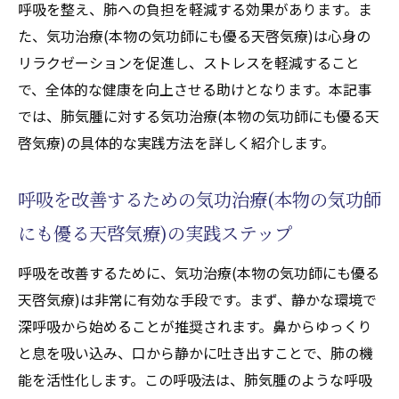
気療)の相乗効果を探る
呼吸を整え、肺への負担を軽減する効果があります。ま
天啓気功治療や療法で活性化するチャクラ
た、気功治療(本物の気功師にも優る天啓気療)は心身の
とクンダリニーの調整で呼吸を楽に
リラクゼーションを促進し、ストレスを軽減すること
で、全体的な健康を向上させる助けとなります。本記事
間質性肺炎改善に向けた天啓気功治療や療
では、肺気腫に対する気功治療(本物の気功師にも優る天
法で活性化するクンダリニーの活用法
啓気療)の具体的な実践方法を詳しく紹介します。
自然治癒力を高める天啓気功治療や療法で
活性化するクンダリニーの潜在能力
呼吸を改善するための気功治療(本物の気功師
気功治療(本物の気功師にも優る天啓気療)とチ
にも優る天啓気療)の実践ステップ
ャクラ調整で肺機能を活性化する秘訣
天啓気功治療や療法で活性化するチャクラ
呼吸を改善するために、気功治療(本物の気功師にも優る
とは何か、そしてその役割
天啓気療)は非常に有効な手段です。まず、静かな環境で
肺機能活性化に必要な天啓気功治療や療法
深呼吸から始めることが推奨されます。鼻からゆっくり
で活性化するチャクラの調整法
と息を吸い込み、口から静かに吐き出すことで、肺の機
気功治療(本物の気功師にも優る天啓気療)を
能を活性化します。この呼吸法は、肺気腫のような呼吸