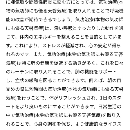
免疫機能に与える影響
に肺気腫や間質性肺炎に悩む方にとっては、気功治療(本
自然治癒を促進する気功治療(本物の気功師
物の気功師にも優る天啓気療)を取り入れることで呼吸機
にも優る天啓気療)の実践法
能の改善が期待できるでしょう。気功治療(本物の気功師
にも優る天啓気療)は、深い呼吸とゆったりした動作を通
日々の生活で気功治療(本物の気功師にも優
じて、体内のエネルギーを整えることを目的としていま
る天啓気療)を役立てる方法
す。これにより、ストレスが軽減され、心の安定が得ら
気功治療(本物の気功師にも優る天啓気療)に
れるのです。また、気功治療(本物の気功師にも優る天啓
よるストレス緩和とその効果
気療)は特に肺の健康を促進する動きが多く、これを日々
天啓気功治療や療法で活性化するエネルギ
のルーチンに取り入れることで、肺の機能をサポート
ー循環を改善する気功治療(本物の気功師に
し、症状の緩和を図ることができます。例えば、朝の目
も優る天啓気療)の技法
覚めの際に短時間の気功治療(本物の気功師にも優る天啓
気功治療(本物の気功師にも優る天啓気療)で息
気療)を行うことで、体がリフレッシュされ、1日のスタ
苦しさを和らげる実践法
ートをより良いものにすることができます。日常生活の
息苦しさを緩和する気功治療(本物の気功師
中で気功治療(本物の気功師にも優る天啓気療)を取り入
にも優る天啓気療)の動きと呼吸法
れることで、心身の調和を保ち、より健康的なライフス