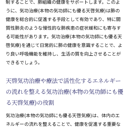
天啓気功治療や療法でのチャクラ活性化が
制することで、肺組織の健康をサポートします。このよ
肺に及ぼす意外な効果
うに、気功治療(本物の気功師にも優る天啓気療)は肺の
天啓気功治療や療法で活性化するクンダリ
健康を総合的に促進する手段として有効であり、特に間
ニーとチャクラの調和で健康を維持
質性肺炎のような慢性的な肺疾患の症状緩和にも寄与す
る可能性があります。気功治療(本物の気功師にも優る天
肺の健康を向上させるための天啓気功治療
啓気療)を通じて日常的に肺の健康を意識することで、よ
や療法で活性化するエネルギー管理
り良い呼吸機能を維持し、生活の質を向上させることが
天啓気功治療や療法で活性化するクンダリ
できるでしょう。
ニーとチャクラの実践事例
天啓気功治療や療法で活性化するエネルギ
天啓気功治療や療法で活性化するエネルギー
ーの高まりが肺機能に与える利点
の流れを整える気功治療(本物の気功師にも優
気功治療(本物の気功師にも優る天啓気療)で肺
の健康を守るためのステップバイステップガイ
る天啓気療)の役割
ド
気功治療(本物の気功師にも優る天啓気療)は、体内のエ
気功治療(本物の気功師にも優る天啓気療)実
ネルギーの流れを整えることで、健康を促進する重要な
践前に知っておきたい基本知識