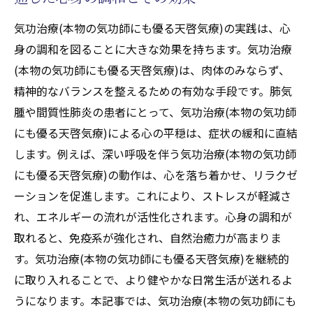
天啓気功治療や療法で活性化するクンダリ
気功治療(本物の気功師にも優る天啓気療)の実践は、心
ニーの共通点と違い
身の調和を図ることに大きな効果を持ちます。気功治療
呼吸改善における両者の相乗効果
(本物の気功師にも優る天啓気療)は、肉体のみならず、
天啓気功治療や療法で活性化するクンダリ
精神的なバランスを整えるための有効な手段です。肺気
ニー覚醒が呼吸に与える直接的な影響
腫や間質性肺炎の患者にとって、気功治療(本物の気功師
気功治療(本物の気功師にも優る天啓気療)と
にも優る天啓気療)による心の平穏は、症状の緩和に直結
天啓気功治療や療法で活性化するクンダリ
します。例えば、深い呼吸を伴う気功治療(本物の気功師
ニーを融合させた実践法
にも優る天啓気療)の動作は、心を落ち着かせ、リラクゼ
ーションを促進します。これにより、ストレスが軽減さ
健康な呼吸を取り戻すための天啓気功治療
れ、エネルギーの流れが活性化されます。心身の調和が
や療法で活性化するエネルギーの活用法
取れると、免疫系が強化され、自然治癒力が高まりま
体験談から学ぶ、気功治療(本物の気功師に
す。気功治療(本物の気功師にも優る天啓気療)を継続的
も優る天啓気療)と天啓気功治療や療法で活
に取り入れることで、より健やかな日常生活が送れるよ
性化するクンダリニーの効果
うになります。本記事では、気功治療(本物の気功師にも