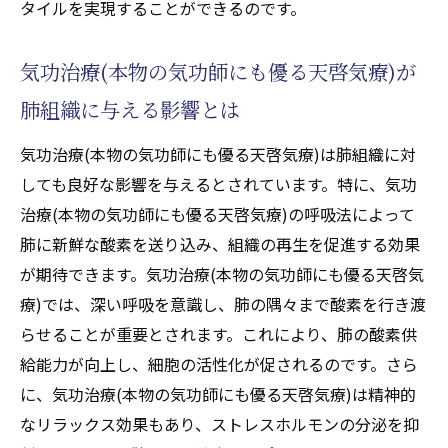
気功治療(本物の気功師にも優る天啓気療)が
タイルを実現することができるのです。
呼吸器に及ぼすリラクゼーション効果
ストレスを軽減する気功治療(本物の気功師
気功治療(本物の気功師にも優る天啓気療)が
にも優る天啓気療)の呼吸テクニック
肺組織に与える影響とは
日常で実践できる気功治療(本物の気功師に
気功治療(本物の気功師にも優る天啓気療)は肺組織に対
も優る天啓気療)のシンプルな方法
しても良好な影響を与えるとされています。特に、気功
気功治療(本物の気功師にも優る天啓気療)に
治療(本物の気功師にも優る天啓気療)の呼吸法によって
よって得られる精神的安定とは
肺に新鮮な酸素を送り込み、組織の再生を促進する効果
気功治療(本物の気功師にも優る天啓気療)を
が期待できます。気功治療(本物の気功師にも優る天啓気
用いた呼吸法の習慣化とその利点
療)では、深い呼吸を意識し、肺の隅々まで酸素を行き渡
天啓気功治療や療法で活性化するクンダリニー
らせることが重要とされます。これにより、肺の酸素供
とチャクラが肺健康に与える影響
給能力が向上し、細胞の活性化が促されるのです。さら
天啓気功治療や療法で活性化するクンダリ
に、気功治療(本物の気功師にも優る天啓気療)は精神的
ニー覚醒によるエネルギーの変化
なリラックス効果もあり、ストレスホルモンの分泌を抑