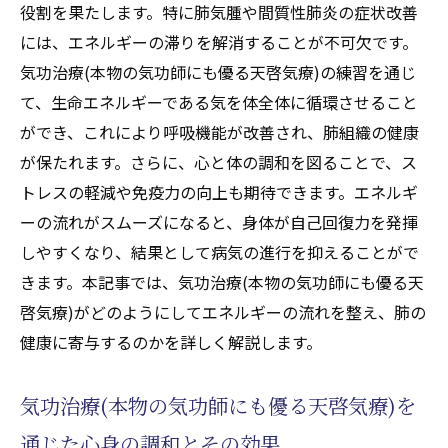
役割を果たします。特に肺気腫や間質性肺炎の症状改善
気功治療(本物の気功師にも優る天啓気療)を
には、エネルギーの滞りを解消することが不可欠です。
用いた肺健康維持プログラム
気功治療(本物の気功師にも優る天啓気療)の練習を通じ
ステップバイステップで学ぶ気功治療(本物
て、生命エネルギーである気を体全体に循環させること
の気功師にも優る天啓気療)テクニック
ができ、これにより呼吸機能が改善され、肺組織の健康
肺を守るための気功治療(本物の気功師にも
が保たれます。さらに、心と体の調和を図ることで、ス
優る天啓気療)と生活習慣の調整
トレスの軽減や免疫力の向上も期待できます。エネルギ
ーの流れがスムーズになると、身体が自己回復力を発揮
実践的な気功治療(本物の気功師にも優る天
しやすくなり、結果として病気の進行を抑えることがで
啓気療)の練習例とその効果
きます。本記事では、気功治療(本物の気功師にも優る天
気功治療(本物の気功師にも優る天啓気療)に
啓気療)がどのようにしてエネルギーの流れを整え、肺の
よる肺活性化の成果を最大化する方法
健康に寄与するのかを詳しく解説します。
気功治療(本物の気功師にも優る天啓気療)と天
啓気功治療や療法で活性化するクンダリニーの
気功治療(本物の気功師にも優る天啓気療)を
融合で健康な呼吸を再び手に入れる
通じた心身の調和とその効果
気功治療(本物の気功師にも優る天啓気療)と