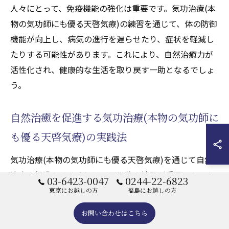
人々にとって、免疫機能の強化は重要です。気功治療(本
物の気功師にも優る天啓気療)の練習を通じて、体の防御
機能が向上し、病気の進行を遅らせたり、症状を軽減し
たりする可能性があります。これにより、自然治癒力が
活性化され、健康的な生活を取り戻す一助となるでしょ
う。
自然治癒を促進する気功治療(本物の気功師に
も優る天啓気療)の実践法
気功治療(本物の気功師にも優る天啓気療)を通じて自然
治癒を促進するためには、日常的な練習が重要です。ま
03-6423-0047
0244-22-6823
ず、気功治療(本物の気功師にも優る天啓気療)の基本と
東京にお越しの方
福島にお越しの方
して呼吸法を習得することから始めましょう。深くゆっ
お問い合わせはこちら
くりとした呼吸は、肺に十分な酸素を供給し、体全体に