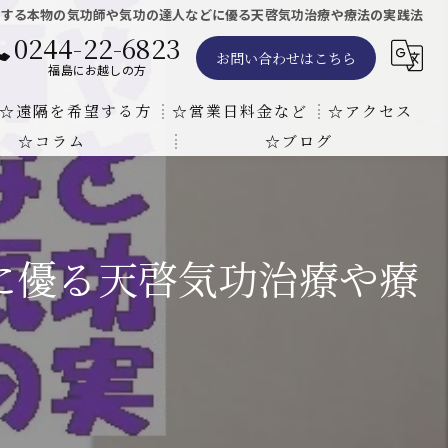
アする本物の気功師や気功の達人などに優る天啓気功治療や療法の実践法
0244-22-6823
お問い合わせはこちら
福島にお越しの方
☆遠隔を希望する方
☆営業日料金など
☆アクセス
☆コラム
☆ブログ
遠隔気功ヒーリングで難病の克服の方法と効果
東京での瞑想気功教室の開催について
天啓気療院 東京店
天啓気療院 福島店
に優る天啓気功治療や療