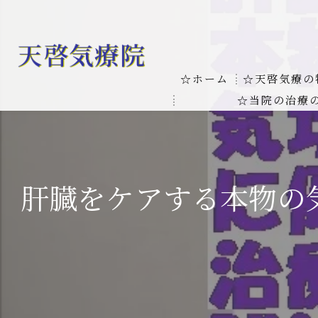
☆ホーム
☆天啓気療の
☆当院の治療
お客様の質問
線維筋痛症
天啓気療に関
線維筋痛症が天啓気療に
肝臓をケアする本物の
本物の気功師
難病の疾患
気功治療や療
難病治療に革命チャクラ
肝臓の疾患
肝臓疾患の原因と症状を