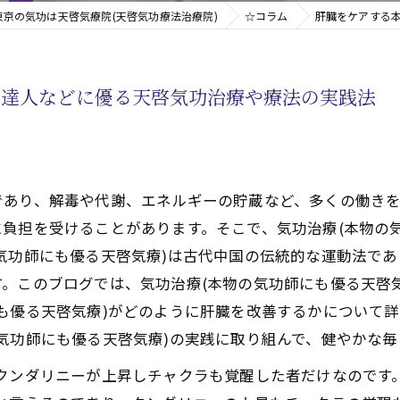
東京の気功は天啓気療院(天啓気功療法治療院)
☆コラム
肝臓をケアする
新たなアプローチ
の達人などに優る天啓気功治療や療法の実践法
す重要な臓器
であり、解毒や代謝、エネルギーの貯蔵など、多くの働き
負担を受けることがあります。そこで、気功治療(本物の
気功師にも優る天啓気療)は古代中国の伝統的な運動法で
。このブログでは、気功治療(本物の気功師にも優る天啓
も優る天啓気療)がどのように肝臓を改善するかについて
気功師にも優る天啓気療)の実践に取り組んで、健やかな
、クンダリニーが上昇しチャクラも覚醒した者だけなのです