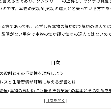
人と言えるのであり、クンダリニーの上昇もチャクラの覚醒
いのです。本物の気功師,気功の達人と名乗っている方であ
いる方であっても、必ずしも本物の気功師で気功の達人て
て説明がない場合は本物の気功師で気功の達人ではないの
目次
の役割とその重要性を理解しよう
レスと生活習慣が肝臓に与える影響とは
治療(本物の気功師にも優る天啓気療)の基本とその効果を
治療(本物の気功師にも優る天啓気療)による肝臓ケアの実
生活に取り入れる気功治療(本物の気功師にも優る天啓気療