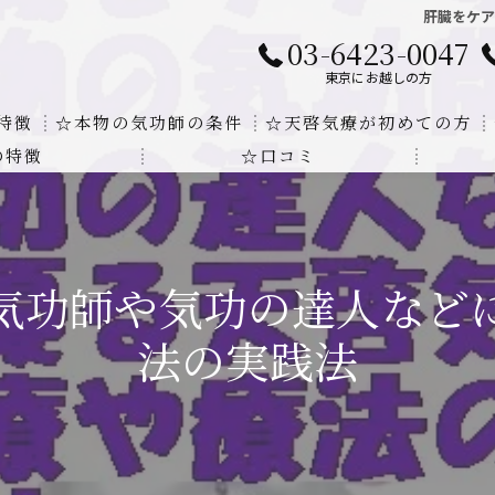
肝臓をケ
03-6423-0047
東京にお越しの方
特徴
☆本物の気功師の条件
☆天啓気療が初めての方
の特徴
☆口コミ
に対する回答
クンダリニーの上昇でチャクラの覚醒
する書籍
より奇跡的な寛解
気功師や気功の達人など
にも優るサイ能力の凄さ
法の実践法
法と天啓気療の違い
覚醒サイ能力
解明及び緩解法