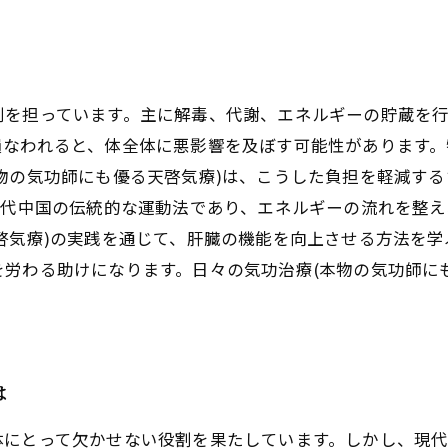
治療(本物の気功師にも優る天啓気療)で輝く肝臓を手に入
のバランスを整え、健康的な毎日を実現しよう
割を担っています。主に解毒、代謝、エネルギーの貯蔵を
損なわれると、体全体に悪影響を及ぼす可能性があります
物の気功師にも優る天啓気療)は、こうした負担を軽減す
古代中国の伝統的な運動法であり、エネルギーの流れを整
啓気療)の実践を通じて、肝臓の機能を向上させる方法を
労わる助けになります。日々の気功治療(本物の気功師に
は
体にとって欠かせない役割を果たしています。しかし、現