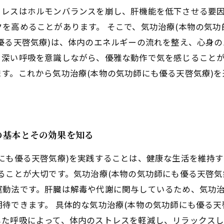
トレスはホルモンバランスを崩し、肝機能を低下させる要
を高めることがあります。 そこで、気功治療(本物の気功
優る天啓気療)は、体内のエネルギーの流れを整え、心身
、深い呼吸を意識しながら、優雅な動作で気を感じること
す。これから気功治療(本物の気功師にも優る天啓気療)
の基本とその効果を知る
にも優る天啓気療)を実践することは、健康な生活を維持す
ることが大切です。気功治療(本物の気功師にも優る天啓気
動法です。肝臓は解毒や代謝に関与しているため、気功治
待できます。 具体的な気功治療(本物の気功師にも優る天
した呼吸によって、体内のストレスを軽減し、リラックス