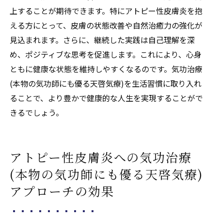
日常生活に気功治療(本物の気功師にも優る天啓
上することが期待できます。特にアトピー性皮膚炎を抱
気療)を取り入れ自然治癒力を高める方法
える方にとって、皮膚の状態改善や自然治癒力の強化が
見込まれます。さらに、継続した実践は自己理解を深
日常生活に気功治療(本物の気功師にも優る
め、ポジティブな思考を促進します。これにより、心身
天啓気療)を取り入れるためのヒント
ともに健康な状態を維持しやすくなるのです。気功治療
気功治療(本物の気功師にも優る天啓気療)を
(本物の気功師にも優る天啓気療)を生活習慣に取り入れ
日常化するための実践的アドバイス
ることで、より豊かで健康的な人生を実現することがで
日常的に取り入れやすい気功治療(本物の気
きるでしょう。
功師にも優る天啓気療)エクササイズ
毎日の生活の中で気功治療(本物の気功師に
も優る天啓気療)を行うメリット
アトピー性皮膚炎への気功治療
気功治療(本物の気功師にも優る天啓気療)に
(本物の気功師にも優る天啓気療)
よる生活の質の向上とその変化
アプローチの効果
気功治療(本物の気功師にも優る天啓気療)を
ルーチン化することで得られる健康効果