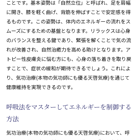
ことです。基本姿勢は「自然立位」と呼ばれ、足を肩幅
免疫力を高める気功治療(本物の気功師にも
に開き、膝を軽く曲げ、背筋を伸ばすことで安定感を得
優る天啓気療)の役割
るものです。この姿勢は、体内のエネルギーの流れをス
肌の状態を改善するための気功治療(本物の
ムーズにするための基盤となります。リラックスは心身
気功師にも優る天啓気療)の実践
のバランスを整える鍵であり、緊張を解くことで気の流
気功治療(本物の気功師にも優る天啓気療)を
れが改善され、自然治癒力を高める助けとなります。ア
通じたストレス管理の重要性
トピー性皮膚炎に悩む方にも、心身の落ち着きを取り戻
すことで、症状の緩和が期待できるでしょう。これによ
気功治療(本物の気功師にも優る天啓気療)の
り、気功治療(本物の気功師にも優る天啓気療)を通じて
実践による炎症軽減メカニズム
健康維持を実現できるのです。
アトピー患者のための特別な気功治療(本物
の気功師にも優る天啓気療)運動
呼吸法をマスターしてエネルギーを制御する
自然治癒力を高めるための気功治療(本物の気功
方法
師にも優る天啓気療)の実践法
自然治癒力を引き出す気功治療(本物の気功
気功治療(本物の気功師にも優る天啓気療)において、呼
師にも優る天啓気療)の基本原理