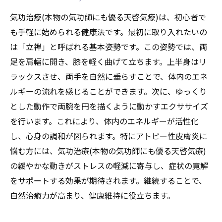
の理解と気功治療(本物の気功師にも優る天
気功治療(本物の気功師にも優る天啓気療)は、初心者で
啓気療)の関連性
も手軽に始められる健康法です。最初に取り入れたいの
天啓気功治療や療法で活性化する各チャク
は「立禅」と呼ばれる基本姿勢です。この姿勢では、両
ラに対応する呼吸法の紹介
足を肩幅に開き、膝を軽く曲げて立ちます。上半身はリ
気功治療(本物の気功師にも優る天啓気療)を
ラックスさせ、両手を自然に垂らすことで、体内のエネ
通じたエネルギーセンターの活性化
ルギーの流れを感じることができます。次に、ゆっくり
とした動作で両腕を円を描くように動かすエクササイズ
天啓気功治療や療法で活性化するチャクラ
を行います。これにより、体内のエネルギーが活性化
バランスを整えるための気功治療(本物の気
し、心身の調和が図られます。特にアトピー性皮膚炎に
功師にも優る天啓気療)の効果
悩む方には、気功治療(本物の気功師にも優る天啓気療)
天啓気功治療や療法で活性化するチャクラ
の緩やかな動きがストレスの軽減に寄与し、症状の寛解
ヒーリングと気功治療(本物の気功師にも優
をサポートする効果が期待されます。継続することで、
る天啓気療)の統合的アプローチ
自然治癒力が高まり、健康維持に役立ちます。
個々の天啓気功治療や療法で活性化するチ
ャクラにフォーカスした気功治療(本物の気