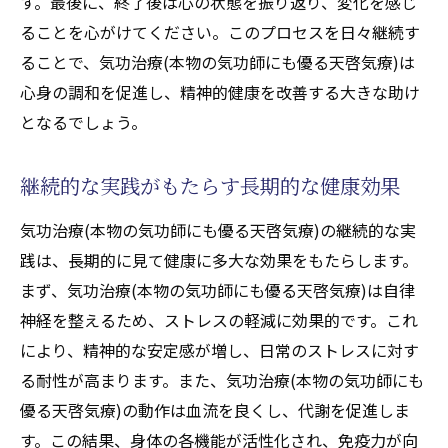
す。最後に、終了後は心の状態を振り返り、変化を感じ
よる体内リカバリーシステムの強化
ることを心がけてください。このプロセスを日々継続す
ストレスの軽減と心身の統合を促す気功治療(本
ることで、気功治療(本物の気功師にも優る天啓気療)は
物の気功師にも優る天啓気療)
心身の調和を促進し、精神的健康を改善する大きな助け
ストレス緩和に効果的な気功治療(本物の気
となるでしょう。
功師にも優る天啓気療)のテクニック
心身の統合をもたらす気功治療(本物の気功
継続的な実践がもたらす長期的な健康効果
師にも優る天啓気療)の実践効果
気功治療(本物の気功師にも優る天啓気療)の継続的な実
気功治療(本物の気功師にも優る天啓気療)を
践は、長期的に見て健康に多大な効果をもたらします。
用いたストレス管理の具体的手法
まず、気功治療(本物の気功師にも優る天啓気療)は自律
気功治療(本物の気功師にも優る天啓気療)に
神経を整えるため、ストレスの軽減に効果的です。これ
よるリラクゼーションとその健康効果
により、精神的な安定感が増し、日常のストレスに対す
気功治療(本物の気功師にも優る天啓気療)を
る耐性が高まります。また、気功治療(本物の気功師にも
通じた心の平穏の取り戻し方
優る天啓気療)の動作は血流を良くし、代謝を促進しま
ストレスと気の流れの関連性と改善方法
す。この結果、身体の各機能が活性化され、免疫力が向