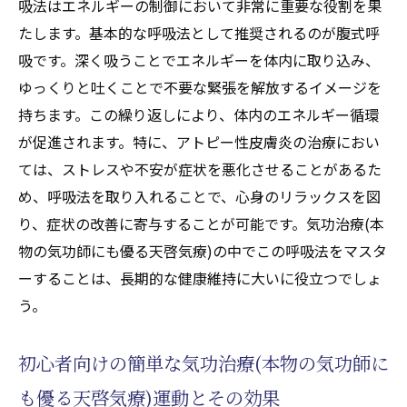
吸法はエネルギーの制御において非常に重要な役割を果
日常生活での気功治療(本物の気功師にも優
たします。基本的な呼吸法として推奨されるのが腹式呼
る天啓気療)の取り入れ方
吸です。深く吸うことでエネルギーを体内に取り込み、
効果を実感するための気功治療(本物の気功
ゆっくりと吐くことで不要な緊張を解放するイメージを
師にも優る天啓気療)の習慣化
持ちます。この繰り返しにより、体内のエネルギー循環
が促進されます。特に、アトピー性皮膚炎の治療におい
気功治療(本物の気功師にも優る天啓気療)に
ては、ストレスや不安が症状を悪化させることがあるた
よる自己治癒力の向上事例
め、呼吸法を取り入れることで、心身のリラックスを図
心身のバランスを整えるための気功治療(本
り、症状の改善に寄与することが可能です。気功治療(本
物の気功師にも優る天啓気療)の活用法
物の気功師にも優る天啓気療)の中でこの呼吸法をマスタ
自己再生能力を促進する気功治療(本物の気
ーすることは、長期的な健康維持に大いに役立つでしょ
功師にも優る天啓気療)のテクニック
う。
天啓気功治療や療法で活性化するチャクラのバ
ランスを整える気功治療(本物の気功師にも優る
初心者向けの簡単な気功治療(本物の気功師に
天啓気療)の呼吸法
も優る天啓気療)運動とその効果
天啓気功治療や療法で活性化するチャクラ