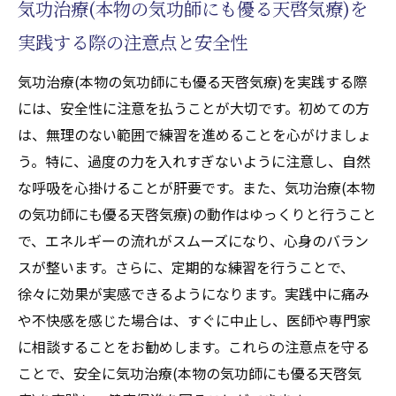
気功治療(本物の気功師にも優る天啓気療)を
功師にも優る天啓気療)の実践
実践する際の注意点と安全性
体内のエネルギーの流れを整える気功治療(本物
の気功師にも優る天啓気療)の重要性
気功治療(本物の気功師にも優る天啓気療)を実践する際
気の流れを整えるための基本的な気功治療
には、安全性に注意を払うことが大切です。初めての方
(本物の気功師にも優る天啓気療)法
は、無理のない範囲で練習を進めることを心がけましょ
天啓気功治療や療法で活性化するエネルギ
う。特に、過度の力を入れすぎないように注意し、自然
ー循環の促進と健康増進の関係
な呼吸を心掛けることが肝要です。また、気功治療(本物
の気功師にも優る天啓気療)の動作はゆっくりと行うこと
気功治療(本物の気功師にも優る天啓気療)が
で、エネルギーの流れがスムーズになり、心身のバラン
もたらすエネルギーブロックの解放
スが整います。さらに、定期的な練習を行うことで、
気の流れを阻害する要因とその改善策
徐々に効果が実感できるようになります。実践中に痛み
気功治療(本物の気功師にも優る天啓気療)に
や不快感を感じた場合は、すぐに中止し、医師や専門家
よるエネルギーの自由な流れの実現
に相談することをお勧めします。これらの注意点を守る
天啓気功治療や療法で活性化するエネルギ
ことで、安全に気功治療(本物の気功師にも優る天啓気
ーの調和を図る気功治療(本物の気功師にも