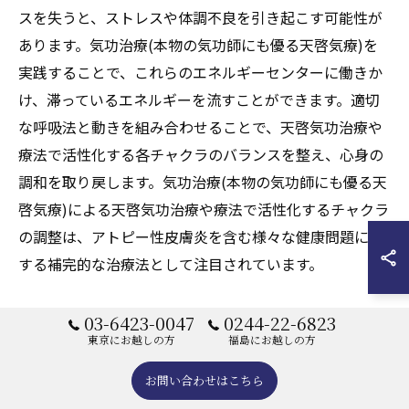
スを失うと、ストレスや体調不良を引き起こす可能性が
あります。気功治療(本物の気功師にも優る天啓気療)を
実践することで、これらのエネルギーセンターに働きか
け、滞っているエネルギーを流すことができます。適切
な呼吸法と動きを組み合わせることで、天啓気功治療や
療法で活性化する各チャクラのバランスを整え、心身の
調和を取り戻します。気功治療(本物の気功師にも優る天
啓気療)による天啓気功治療や療法で活性化するチャクラ
の調整は、アトピー性皮膚炎を含む様々な健康問題に対
する補完的な治療法として注目されています。
天啓気功治療や療法で活性化するチャクラヒ
03-6423-0047
0244-22-6823
東京にお越しの方
福島にお越しの方
ーリングと気功治療(本物の気功師にも優る天
お問い合わせはこちら
啓気療)の統合的アプローチ