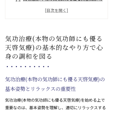
基本姿勢とリラックスの重要性
呼吸法をマスターしてエネルギーを制御す
る方法
初心者向けの簡単な気功治療(本物の気功師
気功治療(本物の気功師にも優る
にも優る天啓気療)運動とその効果
天啓気療)の基本的なやり方で心
気功治療(本物の気功師にも優る天啓気療)を
身の調和を図る
実践する際の注意点と安全性
心身の調和を図るための気功治療(本物の気
功師にも優る天啓気療)の実践例
気功治療(本物の気功師にも優る天啓気療)の
継続的な実践がもたらす長期的な健康効果
基本姿勢とリラックスの重要性
アトピー性皮膚炎への気功治療(本物の気功師に
も優る天啓気療)アプローチの効果
気功治療(本物の気功師にも優る天啓気療)を始める上で
アトピー性皮膚炎に対する気功治療(本物の
重要なのは、基本姿勢を理解し、適切にリラックスする
気功師にも優る天啓気療)の治療効果とは