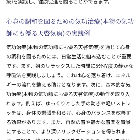
療)を実践し、健康促進を図ることができます。
優る天啓気療)の実りある効果
気功治療(本物の気功師にも優る天啓気療)を通
心身の調和を図るための気功治療(本物の気功
じた免疫力と自己再生能力の向上
師にも優る天啓気療)の実践例
免疫力を高めるための気功治療(本物の気功
師にも優る天啓気療)の役割
気功治療(本物の気功師にも優る天啓気療)を通じて心身
自己再生能力を活性化する気功治療(本物の
の調和を図るためには、日常生活に組み込むことが重要
気功師にも優る天啓気療)の実践法
です。まず、朝のリラックスした時間に5分程度の静かな
呼吸法を実践しましょう。これは心を落ち着け、エネル
健康維持における気功治療(本物の気功師に
ギーの流れを整える助けとなります。次に、基本的な気
も優る天啓気療)の重要な位置づけ
功治療(本物の気功師にも優る天啓気療)の動作を取り入
気功治療(本物の気功師にも優る天啓気療)が
れます。例えば、ゆっくりとした手の動きや軽いストレ
もたらす免疫細胞の活性化プロセス
ッチは、身体の緊張を和らげ、心身のバランスを改善す
気功治療(本物の気功師にも優る天啓気療)を
る効果があります。また、自然の音や静かな音楽を背景
用いた病気予防と健康促進
にすることで、より深いリラクゼーションを得られま
気功治療(本物の気功師にも優る天啓気療)に