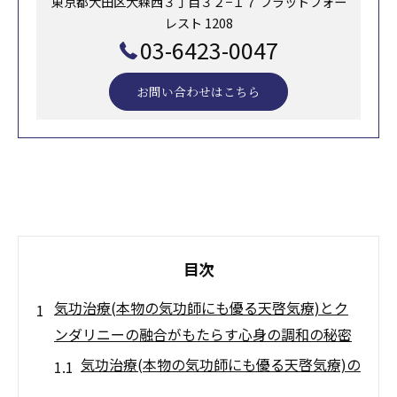
東京都大田区大森西３丁目３２−１７ フラットフォー
レスト 1208
03-6423-0047
お問い合わせはこちら
目次
気功治療(本物の気功師にも優る天啓気療)とク
ンダリニーの融合がもたらす心身の調和の秘密
気功治療(本物の気功師にも優る天啓気療)の
基本理念と天啓気功治療や療法で活性化す