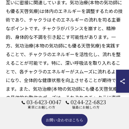
互いに密接に関連しています。気功治療(本物の気功師に
も優る天啓気療)は体内のエネルギーを調整するための技
術であり、チャクラはそのエネルギーの流れを司る主要
なポイントです。チャクラがバランスを崩すと、精神
的、身体的な不調を引き起こす可能性があります。一
方、気功治療(本物の気功師にも優る天啓気療)を実践す
ることで、チャクラのエネルギーを活性化し、流れを整
えることが可能です。特に、深い呼吸法を取り入れるこ
とで、各チャクラのエネルギーがスムーズに流れるよう
になり、全体的な健康状態を向上させることが期待でき
ます。また、気功治療(本物の気功師にも優る天啓気療)
の具体的な動作やポーズは、それぞれのチャクラに直接
03-6423-0047
0244-22-6823
働きかけ、心身の調和をサポートします。このように、
東京にお越しの方
福島にお越しの方
気功治療(本物の気功師にも優る天啓気療)とチャクラは
お問い合わせはこちら
相互に作用し合い、心身のバランスを整えるための強力