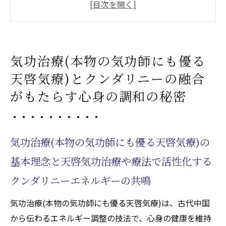
るクンダリニーエネルギーの共鳴
天啓気功治療や療法で活性化するエネルギ
ーバランスを整えるためのベストプラクテ
気功治療(本物の気功師にも優る
ィス
天啓気療)とクンダリニーの融合
心身の調和を促進する気功治療(本物の気功
師にも優る天啓気療)の効果
がもたらす心身の調和の秘密
天啓気功治療や療法で活性化するクンダリ
ニーの覚醒が心身に与える影響
気功治療(本物の気功師にも優る天啓気療)の
気功治療(本物の気功師にも優る天啓気療)と
天啓気功治療や療法で活性化するクンダリ
基本理念と天啓気功治療や療法で活性化する
ニーを組み合わせる方法
クンダリニーエネルギーの共鳴
心の平穏と健康を保つための気功治療(本物
気功治療(本物の気功師にも優る天啓気療)は、古代中国
の気功師にも優る天啓気療)テクニック
から伝わるエネルギー調整の技法で、心身の健康を維持
天啓気功治療や療法で活性化するチャクラヒー