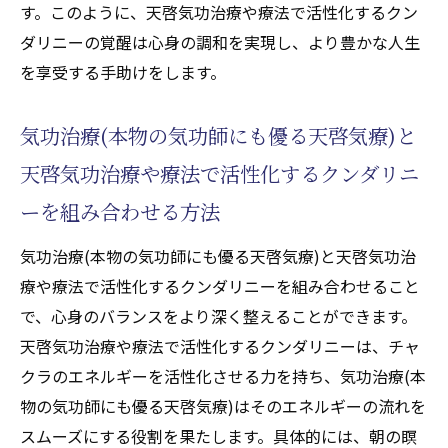
す。このように、天啓気功治療や療法で活性化するクン
日常生活における気功治療(本物の気功師にも優
ダリニーの覚醒は心身の調和を実現し、より豊かな人生
る天啓気療)と天啓気功治療や療法で活性化する
を享受する手助けをします。
チャクラヒーリングの取り入れ方
忙しい日常に気功治療(本物の気功師にも優
気功治療(本物の気功師にも優る天啓気療)と
る天啓気療)を取り入れる方法
天啓気功治療や療法で活性化するクンダリニ
天啓気功治療や療法で活性化するチャクラ
ーを組み合わせる方法
ヒーリングを日常に活用するコツ
短時間で行える気功治療(本物の気功師にも
気功治療(本物の気功師にも優る天啓気療)と天啓気功治
優る天啓気療)のエクササイズ
療や療法で活性化するクンダリニーを組み合わせること
日常的に天啓気功治療や療法で活性化する
で、心身のバランスをより深く整えることができます。
チャクラを整えるためのアドバイス
天啓気功治療や療法で活性化するクンダリニーは、チャ
気功治療(本物の気功師にも優る天啓気療)を
クラのエネルギーを活性化させる力を持ち、気功治療(本
用いた心身のリフレッシュ方法
物の気功師にも優る天啓気療)はそのエネルギーの流れを
日々のストレスを軽減するための気功治療
スムーズにする役割を果たします。具体的には、朝の瞑