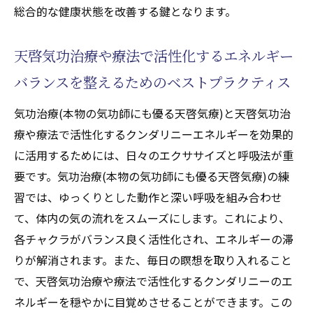
用いた効果的な天啓気功治療や療法で活性
総合的な健康状態を改善する鍵となります。
化するチャクラヒーリング
天啓気功治療や療法で活性化するエネルギー
気功治療(本物の気功師にも優る天啓気療)を取
り入れた天啓気功治療や療法で活性化するクン
バランスを整えるためのベストプラクティス
ダリニーエネルギー活性化の実践
気功治療(本物の気功師にも優る天啓気療)と天啓気功治
天啓気功治療や療法で活性化するクンダリ
療や療法で活性化するクンダリニーエネルギーを効果的
ニーエネルギーを安全に活性化する方法
に活用するためには、日々のエクササイズと呼吸法が重
気功治療(本物の気功師にも優る天啓気療)に
要です。気功治療(本物の気功師にも優る天啓気療)の練
よる天啓気功治療や療法で活性化するエネ
習では、ゆっくりとした動作と深い呼吸を組み合わせ
ルギーフローの促進
て、体内の気の流れをスムーズにします。これにより、
日常的な気功治療(本物の気功師にも優る天
各チャクラがバランス良く活性化され、エネルギーの滞
啓気療)の練習方法
りが解消されます。また、毎日の瞑想を取り入れること
天啓気功治療や療法で活性化するクンダリ
で、天啓気功治療や療法で活性化するクンダリニーのエ
ニーの覚醒をサポートする気功治療(本物の
ネルギーを穏やかに目覚めさせることができます。この