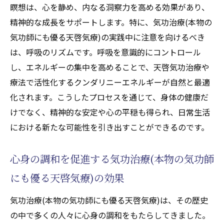
気功師にも優る天啓気療)テクニック
瞑想は、心を静め、内なる洞察力を高める効果があり、
天啓気功治療や療法で活性化するエネルギ
精神的な成長をサポートします。特に、気功治療(本物の
ー循環を改善するための気功治療(本物の気
気功師にも優る天啓気療)の実践中に注意を向けるべき
功師にも優る天啓気療)
は、呼吸のリズムです。呼吸を意識的にコントロール
し、エネルギーの集中を高めることで、天啓気功治療や
天啓気功治療や療法で活性化するクンダリ
療法で活性化するクンダリニーエネルギーが自然と最適
ニーと気功治療(本物の気功師にも優る天啓
化されます。こうしたプロセスを通じて、身体の健康だ
気療)の相乗効果を最大化する
けでなく、精神的な安定や心の平穏も得られ、日常生活
心身のバランスを整えるための気功治療(本物の
における新たな可能性を引き出すことができるのです。
気功師にも優る天啓気療)とチャクラの連携につ
いて
心身の調和を促進する気功治療(本物の気功師
天啓気功治療や療法で活性化するチャクラ
にも優る天啓気療)の効果
と気功治療(本物の気功師にも優る天啓気療)
の相互作用の理解
気功治療(本物の気功師にも優る天啓気療)は、その歴史
心身のバランスを取るための具体的なステ
の中で多くの人々に心身の調和をもたらしてきました。
ップ