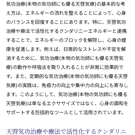
気功治療(本物の気功師にも優る天啓気療)の基本的な考
気功治療(本物の気功師にも優る天啓気療)を
え方は、エネルギーの流れを整えることによって、心身
通じてチャクラを調整する方法
のバランスを回復することにあります。特に、天啓気功
バランスの取れた生活を実現する気功治療
治療や療法で活性化するクンダリニーエネルギーと連携
(本物の気功師にも優る天啓気療)とチャクラ
することで、エネルギーのブロックを解除し、心身の健
の役割
康を促進します。例えば、日常的なストレスや不安を解
天啓気功治療や療法で活性化するクンダリ
消するために、気功治療(本物の気功師にも優る天啓気
ニーやチャクラエネルギーバランスを維持
療)の動作や呼吸法を取り入れることが非常に効果的で
するための日常的な練習
す。また、定期的な気功治療(本物の気功師にも優る天啓
気療)の実践は、免疫力の向上や集中力の向上にも寄与し
心身の調和を目指した気功治療(本物の気功
ます。このようにして、気功治療(本物の気功師にも優る
師にも優る天啓気療)と天啓気功治療や療法
天啓気療)は単なるエクササイズではなく、心身の調和を
で活性化するチャクラの統合
サポートする包括的なツールとして活用されています。
免疫力を高める気功治療(本物の気功師にも優る
天啓気療)と天啓気功治療や療法で活性化するク
天啓気功治療や療法で活性化するクンダリニ
ンダリニーの効果的なエクササイズ