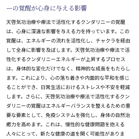
ーの覚醒が心身に与える影響
免疫系を刺激する気功治療(本物の気功師に
も優る天啓気療)のテクニック
天啓気功治療や療法で活性化するクンダリニーの覚醒
天啓気功治療や療法で活性化するクンダリ
は、心身に深遠な影響を与える力を持っています。この
ニーと免疫力の関連性
覚醒は、エネルギーの流れを活性化し、チャクラを経由
気功治療(本物の気功師にも優る天啓気療)を
して全身に影響を及ぼします。天啓気功治療や療法で活
用いた免疫力アップのためのエクササイズ
性化するクンダリニーエネルギーが上昇するプロセス
健康維持に役立つ天啓気功治療や療法で活
は、身体的な変化だけでなく、精神的な成長をもたらし
性化するクンダリニーの実践法
ます。これにより、心の落ち着きや内面的な平和を感じ
ることができ、日常生活におけるストレスや不安を軽減
天啓気功治療や療法で活性化するクンダリ
します。さらに、天啓気功治療や療法で活性化するクン
ニーやチャクラ覚醒で免疫力を強化するた
ダリニーの覚醒はエネルギーバランスを整えるための重
めの生活習慣
要な要素として、免疫システムを強化し、身体の自然治
エネルギーの流れを促進するための気功治
癒力を高めます。これは、慢性的な健康問題を抱える
療(本物の気功師にも優る天啓気療)エクササ
人々にとって、新たな健康の道を開く可能性がありま
イズ