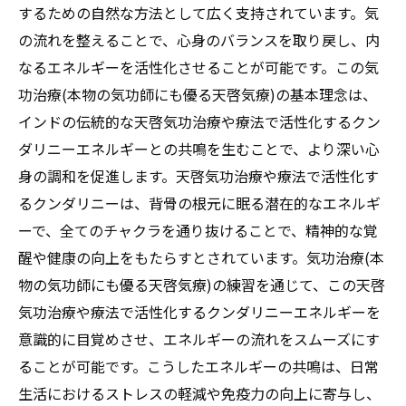
するための自然な方法として広く支持されています。気
リングでストレスフリーな毎日を手に入れる方
の流れを整えることで、心身のバランスを取り戻し、内
法
なるエネルギーを活性化させることが可能です。この気
天啓気功治療や療法で活性化するチャクラ
功治療(本物の気功師にも優る天啓気療)の基本理念は、
の基本とその役割
インドの伝統的な天啓気功治療や療法で活性化するクン
ストレス軽減に役立つ天啓気功治療や療法
ダリニーエネルギーとの共鳴を生むことで、より深い心
で活性化するチャクラヒーリングの方法
身の調和を促進します。天啓気功治療や療法で活性化す
気功治療(本物の気功師にも優る天啓気療)に
るクンダリニーは、背骨の根元に眠る潜在的なエネルギ
よる天啓気功治療や療法で活性化するチャ
ーで、全てのチャクラを通り抜けることで、精神的な覚
クラのエネルギー活性化
醒や健康の向上をもたらすとされています。気功治療(本
日常生活における天啓気功治療や療法で活
物の気功師にも優る天啓気療)の練習を通じて、この天啓
性化するチャクラバランスの保ち方
気功治療や療法で活性化するクンダリニーエネルギーを
心身のリラクゼーションを促す天啓気功治
意識的に目覚めさせ、エネルギーの流れをスムーズにす
療や療法で活性化するチャクラヒーリング
ることが可能です。こうしたエネルギーの共鳴は、日常
気功治療(本物の気功師にも優る天啓気療)を
生活におけるストレスの軽減や免疫力の向上に寄与し、