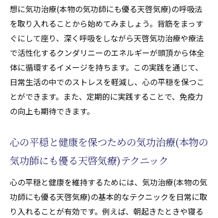
(本物の気功師にも優る天啓気療)とチャクラ
想に気功治療(本物の気功師にも優る天啓気療)の呼吸法
ヒーリング
を取り入れることから始めてみましょう。背筋をまっす
ぐにして座り、深く呼吸をしながら天啓気功治療や療法
天啓気功治療や療法で活性化するクンダリニー
で活性化するクンダリニーのエネルギーが頭頂から体全
と気功治療(本物の気功師にも優る天啓気療)で
体に循環するイメージを持ちます。この実践を通じて、
実現する心の安定と健康の向上
日常生活の中でのストレスを軽減し、心の平穏を保つこ
心の安定を得るための気功治療(本物の気功
とができます。また、定期的に実践することで、免疫力
師にも優る天啓気療)の実践
の向上も期待できます。
天啓気功治療や療法で活性化するクンダリ
ニーを活用した心の健康促進
心の平穏と健康を保つための気功治療(本物の
気功治療(本物の気功師にも優る天啓気療)に
気功師にも優る天啓気療)テクニック
よるメンタルヘルスのサポート
感情のバランスを取るための天啓気功治療
心の平穏と健康を維持するためには、気功治療(本物の気
や療法で活性化するクンダリニー活用法
功師にも優る天啓気療)の基本的なテクニックを日常に取
ストレスフリーな生活を実現する気功治療
り入れることが有効です。例えば、朝起きたときや寝る