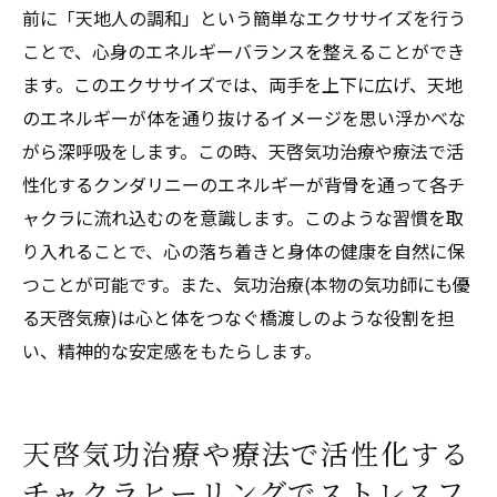
(本物の気功師にも優る天啓気療)と天啓気功
前に「天地人の調和」という簡単なエクササイズを行う
治療や療法で活性化するクンダリニー
ことで、心身のエネルギーバランスを整えることができ
ます。このエクササイズでは、両手を上下に広げ、天地
心の平和と健康を保つための天啓気功治療
のエネルギーが体を通り抜けるイメージを思い浮かべな
や療法で活性化するエネルギー管理
がら深呼吸をします。この時、天啓気功治療や療法で活
チャクラを整え心身を寛解へと導く気功治療(本
性化するクンダリニーのエネルギーが背骨を通って各チ
物の気功師にも優る天啓気療)の具体的アプロー
ャクラに流れ込むのを意識します。このような習慣を取
チ
り入れることで、心の落ち着きと身体の健康を自然に保
気功治療(本物の気功師にも優る天啓気療)に
つことが可能です。また、気功治療(本物の気功師にも優
よるチャクラの状態を診断する方法
る天啓気療)は心と体をつなぐ橋渡しのような役割を担
天啓気功治療や療法で活性化するチャクラ
い、精神的な安定感をもたらします。
を整えるためのステップバイステップガイ
ド
心身の寛解を目指す気功治療(本物の気功師
天啓気功治療や療法で活性化する
にも優る天啓気療)のテクニック
チャクラヒーリングでストレスフ