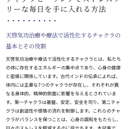
気功治療(本物の気功師にも優る天啓気療)で
リーな毎日を手に入れる方法
チャクラの乱れを整える実践法
寛解をサポートするための気功治療(本物の
気功師にも優る天啓気療)エクササイズ
天啓気功治療や療法で活性化するチャクラの
心身の健康を維持するための天啓気功治療
基本とその役割
や療法で活性化するチャクラアライメント
天啓気功治療や療法で活性化するチャクラとは、私たち
の体に存在するエネルギーの集中点であり、心身の健康
と密接に関係しています。古代インドの伝承によれば、
体内には主要な7つのチャクラが存在し、それぞれが異
なる身体的、精神的側面に影響を与えるとされていま
す。第一チャクラは基盤、安定、安全を司り、第二チャ
クラは創造性や感情の流れを制御します。これらのチャ
クラがバランスを保つことは、心身の調和をもたらし、
日々のストレスを軽減するのに役立ちます。本記事で