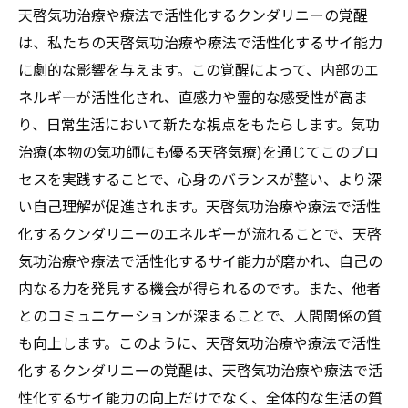
天啓気功治療や療法で活性化するクンダリニーの覚醒
き出すサイ能力新たな可能性と日常生活への影
は、私たちの天啓気功治療や療法で活性化するサイ能力
響
に劇的な影響を与えます。この覚醒によって、内部のエ
気功治療(本物の気功師にも優る天啓気療)練
ネルギーが活性化され、直感力や霊的な感受性が高ま
習がもたらすサイ能力の発展
り、日常生活において新たな視点をもたらします。気功
日常生活に活かす天啓気功治療や療法で活
治療(本物の気功師にも優る天啓気療)を通じてこのプロ
性化するサイ能力の具体例
セスを実践することで、心身のバランスが整い、より深
気功治療(本物の気功師にも優る天啓気療)を
い自己理解が促進されます。天啓気功治療や療法で活性
通じた直感力と判断力の向上
化するクンダリニーのエネルギーが流れることで、天啓
天啓気功治療や療法で活性化するサイ能力
気功治療や療法で活性化するサイ能力が磨かれ、自己の
で生活に取り入れる新しい視点
内なる力を発見する機会が得られるのです。また、他者
気功治療(本物の気功師にも優る天啓気療)に
とのコミュニケーションが深まることで、人間関係の質
よるサイ能力の覚醒とそれがもたらす個人
も向上します。このように、天啓気功治療や療法で活性
の変化
化するクンダリニーの覚醒は、天啓気功治療や療法で活
天啓気功治療や療法で活性化するサイ能力
性化するサイ能力の向上だけでなく、全体的な生活の質