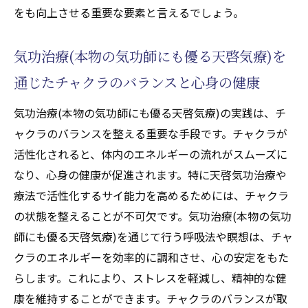
が導くポジティブな人間関係の構築
をも向上させる重要な要素と言えるでしょう。
天啓気功治療や療法で活性化するクンダリニー
気功治療(本物の気功師にも優る天啓気療)を
とチャクラの覚醒によるサイ能力の活用法とそ
の効果
通じたチャクラのバランスと心身の健康
天啓気功治療や療法で活性化するクンダリ
気功治療(本物の気功師にも優る天啓気療)の実践は、チ
ニー覚醒がもたらす具体的なサイ能力の活
ャクラのバランスを整える重要な手段です。チャクラが
用法
活性化されると、体内のエネルギーの流れがスムーズに
天啓気功治療や療法で活性化するチャクラ
なり、心身の健康が促進されます。特に天啓気功治療や
の整え方とその効果的な活用
療法で活性化するサイ能力を高めるためには、チャクラ
気功治療(本物の気功師にも優る天啓気療)が
の状態を整えることが不可欠です。気功治療(本物の気功
サイ能力に与える影響とその応用例
師にも優る天啓気療)を通じて行う呼吸法や瞑想は、チャ
天啓気功治療や療法で活性化するクンダリ
クラのエネルギーを効率的に調和させ、心の安定をもた
ニーとサイ能力を活かした人生の向上法
らします。これにより、ストレスを軽減し、精神的な健
天啓気功治療や療法で活性化するサイ能力
康を維持することができます。チャクラのバランスが取