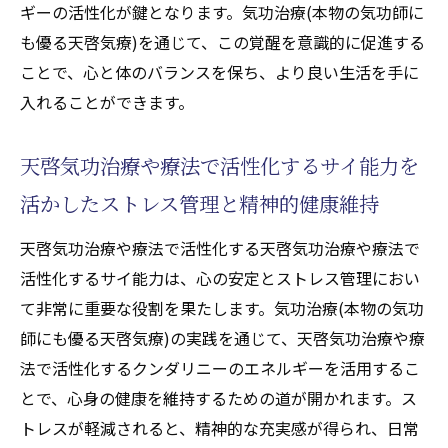
ギーの活性化が鍵となります。気功治療(本物の気功師に
気功治療(本物の気功師にも優る天啓気療)を
も優る天啓気療)を通じて、この覚醒を意識的に促進する
活かした免疫力向上とサイ能力
ことで、心と体のバランスを保ち、より良い生活を手に
天啓気功治療や療法で活性化するサイ能力
入れることができます。
が与える身体的活力の向上
気功治療(本物の気功師にも優る天啓気療)に
天啓気功治療や療法で活性化するサイ能力を
よる内面的な健康と外面的な健康の調和
活かしたストレス管理と精神的健康維持
天啓気功治療や療法で活性化するサイ能力
天啓気功治療や療法で活性化する天啓気功治療や療法で
を通じた健康維持のための気功治療(本物の
活性化するサイ能力は、心の安定とストレス管理におい
気功師にも優る天啓気療)の実践
て非常に重要な役割を果たします。気功治療(本物の気功
天啓気功治療や療法で活性化するクンダリニー
師にも優る天啓気療)の実践を通じて、天啓気功治療や療
とサイ能力がもたらす新たな生活の視点と活力
法で活性化するクンダリニーのエネルギーを活用するこ
天啓気功治療や療法で活性化するクンダリ
とで、心身の健康を維持するための道が開かれます。ス
ニーとサイ能力による生活の変革
トレスが軽減されると、精神的な充実感が得られ、日常
天啓気功治療や療法で活性化するサイ能力