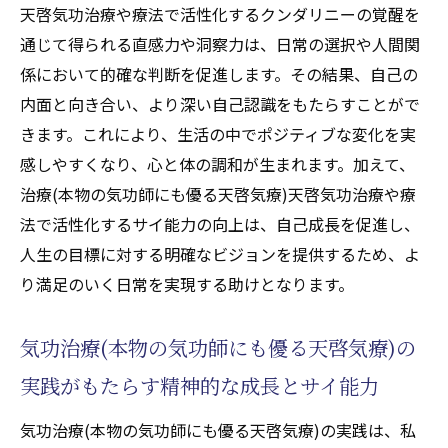
よるストレス緩和と幸福感の向上
天啓気功治療や療法で活性化するクンダリニーの覚醒を
天啓気功治療や療法で活性化するサイ能力
通じて得られる直感力や洞察力は、日常の選択や人間関
を活かした健康的なライフスタイルの提案
係において的確な判断を促進します。その結果、自己の
内面と向き合い、より深い自己認識をもたらすことがで
気功治療(本物の気功師にも優る天啓気療)が
きます。これにより、生活の中でポジティブな変化を実
もたらすサイ能力の健康改善事例
感しやすくなり、心と体の調和が生まれます。加えて、
気功治療(本物の気功師にも優る天啓気療)を通
治療(本物の気功師にも優る天啓気療)天啓気功治療や療
じて得られるサイ能力が日常生活に与えるポジ
法で活性化するサイ能力の向上は、自己成長を促進し、
ティブな変化
人生の目標に対する明確なビジョンを提供するため、よ
日常生活における天啓気功治療や療法で活
り満足のいく日常を実現する助けとなります。
性化するサイ能力の実践例
気功治療(本物の気功師にも優る天啓気療)が
気功治療(本物の気功師にも優る天啓気療)の
もたらす日常のストレス軽減とサイ能力
実践がもたらす精神的な成長とサイ能力
天啓気功治療や療法で活性化するサイ能力
が導く新しい生活習慣の形成
気功治療(本物の気功師にも優る天啓気療)の実践は、私