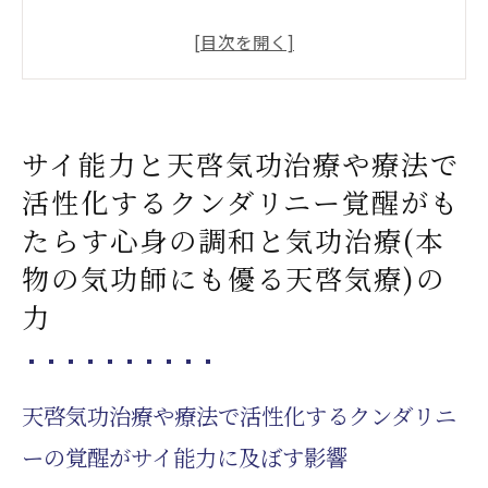
天啓気功治療や療法で活性化するクンダリ
ニーの覚醒がサイ能力に及ぼす影響
気功治療(本物の気功師にも優る天啓気療)を
通じたチャクラのバランスと心身の健康
サイ能力と天啓気功治療や療法で
天啓気功治療や療法で活性化するサイ能力
活性化するクンダリニー覚醒がも
が導く心の安定と日常生活の質の向上
たらす心身の調和と気功治療(本
気功治療(本物の気功師にも優る天啓気療)の
実践がもたらす精神的な成長とサイ能力
物の気功師にも優る天啓気療)の
天啓気功治療や療法で活性化するクンダリ
力
ニー覚醒によるエネルギーとサイ能力の活
性化
天啓気功治療や療法で活性化するサイ能力
天啓気功治療や療法で活性化するクンダリニ
を活かしたストレス管理と精神的健康維持
ーの覚醒がサイ能力に及ぼす影響
気功治療(本物の気功師にも優る天啓気療)で引