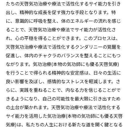
気功治療(本物の気功師にも優る天啓気療)に
たちの天啓気功治療や療法で活性化するサイ能力を引き
よる人間関係の改善とサイ能力
出し、精神的な成長を促す強力な手段となります。特
天啓気功治療や療法で活性化するサイ能力
に、意識的に呼吸を整え、体のエネルギーの流れを感じ
を活用したポジティブな思考法の確立
ることで、天啓気功治療や療法でサイ能力が活性化さ
れ、心の平穏を得ることができます。このプロセスは、
気功治療(本物の気功師にも優る天啓気療)と
天啓気功治療や療法で活性化するクンダリニーの覚醒を
サイ能力がもたらす日常の喜びと充実感
促進し、体内のチャクラのバランスを整えることにもつ
天啓気功治療や療法で活性化するクンダリニー
ながります。気功治療(本物の気功師にも優る天啓気療)
覚醒によって向上するサイ能力と精神的安定の
を行うことで得られる精神的な安定感は、日々の生活に
関係
良い影響を及ぼし、感情的なストレスを軽減します。さ
天啓気功治療や療法で活性化するクンダリ
らに、実践を重ねることで、内なる力を信じることがで
ニー覚醒がもたらす精神的調和のメカニズ
きるようになり、自己の可能性を最大限に引き出すため
ム
の土台が築かれます。天啓気功治療や療法で活性化する
天啓気功治療や療法で活性化するサイ能力
サイ能力を活用した気功治療(本物の気功師にも優る天啓
と精神的安定の相互作用
気療)は、私たちの人生における新たな道を開く鍵となる