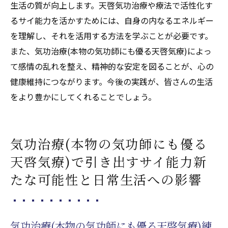
生活の質が向上します。天啓気功治療や療法で活性化す
がもたらす新しい視点と生活の活力
るサイ能力を活かすためには、自身の内なるエネルギー
気功治療(本物の気功師にも優る天啓気療)が
を理解し、それを活用する方法を学ぶことが必要です。
導く新たな自己発見と生活への影響
また、気功治療(本物の気功師にも優る天啓気療)によっ
天啓気功治療や療法で活性化するサイ能力
て感情の乱れを整え、精神的な安定を図ることが、心の
による生活の質の向上と新たな可能性
健康維持につながります。今後の実践が、皆さんの生活
をより豊かにしてくれることでしょう。
天啓気功治療や療法で活性化するクンダリ
ニー覚醒が開く新しい生活の道
天啓気功治療や療法で活性化するサイ能力
気功治療(本物の気功師にも優る
を活かした生活の革新と未来への展望
天啓気療)で引き出すサイ能力新
たな可能性と日常生活への影響
気功治療(本物の気功師にも優る天啓気療)練