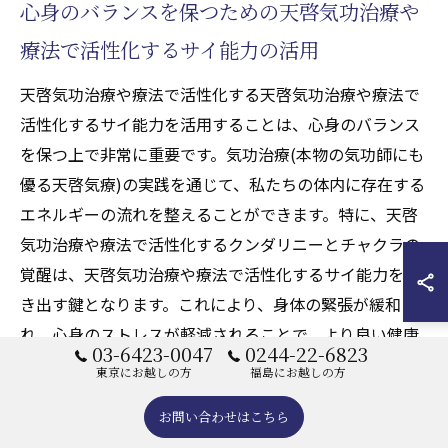
心身のバランスを保つための天啓気功治療や
療法で活性化するサイ能力の活用
天啓気功治療や療法で活性化する天啓気功治療や療法で
活性化するサイ能力を活用することは、心身のバランス
を保つ上で非常に重要です。気功治療(本物の気功師にも
優る天啓気療)の実践を通じて、私たちの体内に存在する
エネルギーの流れを整えることができます。特に、天啓
気功治療や療法で活性化するクンダリニーとチャクラの
覚醒は、天啓気功治療や療法で活性化するサイ能力を引
き出す鍵となります。これにより、身体の緊張が緩和さ
れ、心身のストレスが軽減されることで、より良い健康
03-6423-0047
0244-22-6823
状態を維持できます。気功治療(本物の気功師にも優る天
東京にお越しの方
福島にお越しの方
啓気療)における意識的な呼吸法や瞑想は、心の安定を促
お問い合わせはこちら
進し、精神的なクリアさをもたらします。実際に、この