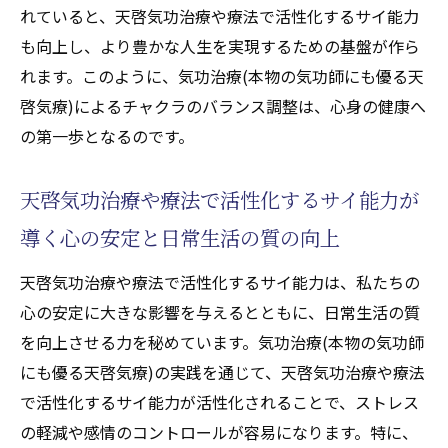
を通じた問題解決の新しいアプローチ
れていると、天啓気功治療や療法で活性化するサイ能力
天啓気功治療や療法で活性化するクンダリ
も向上し、より豊かな人生を実現するための基盤が作ら
ニーとチャクラの調整がもたらす健康効果
れます。このように、気功治療(本物の気功師にも優る天
啓気療)によるチャクラのバランス調整は、心身の健康へ
サイ能力を活かした心と体の健康改善における
の第一歩となるのです。
気功治療(本物の気功師にも優る天啓気療)の重
要性
天啓気功治療や療法で活性化するサイ能力が
気功治療(本物の気功師にも優る天啓気療)が
心身に与えるリラクゼーション効果
導く心の安定と日常生活の質の向上
天啓気功治療や療法で活性化するサイ能力
天啓気功治療や療法で活性化するサイ能力は、私たちの
の向上と健康維持のための気功治療(本物の
心の安定に大きな影響を与えるとともに、日常生活の質
気功師にも優る天啓気療)の役割
を向上させる力を秘めています。気功治療(本物の気功師
心身のバランスを保つための天啓気功治療
にも優る天啓気療)の実践を通じて、天啓気功治療や療法
や療法で活性化するサイ能力の活用
で活性化するサイ能力が活性化されることで、ストレス
気功治療(本物の気功師にも優る天啓気療)に
の軽減や感情のコントロールが容易になります。特に、