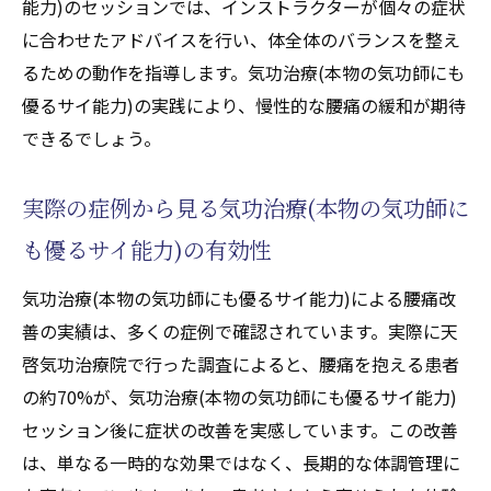
能力)のセッションでは、インストラクターが個々の症状
患者の声から見る天啓気療院の治療効果の
に合わせたアドバイスを行い、体全体のバランスを整え
実際
るための動作を指導します。気功治療(本物の気功師にも
優るサイ能力)の実践により、慢性的な腰痛の緩和が期待
天啓気功治療院の実績と信頼性
できるでしょう。
他の治療法と天啓気療の併用による相乗効
果
実際の症例から見る気功治療(本物の気功師に
天啓気功治療院での治療体験の流れ
も優るサイ能力)の有効性
子宮筋腫に対する気功治療(本物の気功師にも優
るサイ能力)の可能性と実践例
気功治療(本物の気功師にも優るサイ能力)による腰痛改
子宮筋腫とは？その影響と課題
善の実績は、多くの症例で確認されています。実際に天
気功治療(本物の気功師にも優るサイ能力)が
啓気功治療院で行った調査によると、腰痛を抱える患者
子宮筋腫に及ぼす具体的効果
の約70%が、気功治療(本物の気功師にも優るサイ能力)
実際に行われた気功治療(天啓気功治療や療
セッション後に症状の改善を実感しています。この改善
法)の症例紹介
は、単なる一時的な効果ではなく、長期的な体調管理に