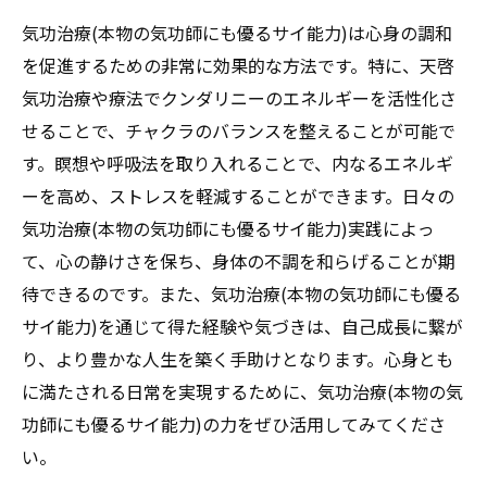
天啓気功治療や療法で活性化するチャクラ
気功治療(本物の気功師にも優るサイ能力)は心身の調和
調整がもたらす精神的安定
を促進するための非常に効果的な方法です。特に、天啓
気功治療(本物の気功師にも優るサイ能力)を
気功治療や療法でクンダリニーのエネルギーを活性化さ
通じたチャクラのバランス調整法
せることで、チャクラのバランスを整えることが可能で
天啓気療院の実際の体験談から見る効果的
す。瞑想や呼吸法を取り入れることで、内なるエネルギ
な調整方法
ーを高め、ストレスを軽減することができます。日々の
チャクラと気功治療(本物の気功師にも優る
気功治療(本物の気功師にも優るサイ能力)実践によっ
サイ能力)で心身のリフレッシュを図る
て、心の静けさを保ち、身体の不調を和らげることが期
待できるのです。また、気功治療(本物の気功師にも優る
サイ能力)を通じて得た経験や気づきは、自己成長に繋が
り、より豊かな人生を築く手助けとなります。心身とも
に満たされる日常を実現するために、気功治療(本物の気
功師にも優るサイ能力)の力をぜひ活用してみてくださ
い。