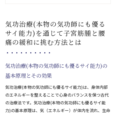
も優るサイ能力)の具体的なアプローチ
腰痛改善に向けた気功治療(本物の気功師に
気功治療(本物の気功師にも優る
も優るサイ能力)の活用法
サイ能力)を通じて子宮筋腫と腰
実際の症例から見る気功治療(本物の気功師
痛の緩和に挑む方法とは
にも優るサイ能力)の有効性
日常生活に取り入れる簡単な気功治療(本物
の気功師にも優るサイ能力)法
気功治療(本物の気功師にも優るサイ能力)の
気功治療(本物の気功師にも優るサイ能力)に
よる心身の調和を促す秘訣
基本原理とその効果
天啓気功治療や療法で活性化するクンダリニー
気功治療(本物の気功師にも優るサイ能力)は、身体内部
のエネルギーがもたらす健康効果を探る
のエネルギーを整えることで心身のバランスを保つ古代
天啓気功治療や療法で活性化するクンダリ
の治療法です。気功治療(本物の気功師にも優るサイ能
ニーとは何か？その基本的な理解
力)の基本原理は、気（エネルギー）が体内を流れ、生命
天啓気功治療や療法で活性化するクンダリ