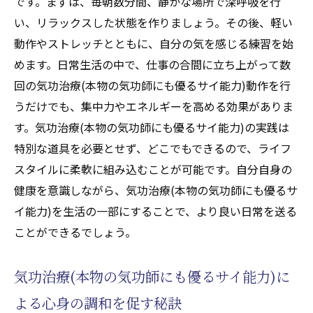
です。まずは、毎朝数分間、静かな場所で深呼吸を行
症例から見る天啓気功治療や療法で活性化
い、リラックスした状態を作りましょう。その後、軽い
するクンダリニーの効果的な活用
動作やストレッチとともに、自分の気を感じる練習を始
安全に天啓気功治療や療法でクンダリニー
めます。日常生活の中で、仕事の合間に立ち上がって数
を活性化するための注意点
回の気功治療(本物の気功師にも優るサイ能力)動作を行
天啓気功治療や療法で活性化するクンダリ
うだけでも、集中力やエネルギーを高める効果がありま
ニーと気功治療(本物の気功師にも優るサイ
す。気功治療(本物の気功師にも優るサイ能力)の実践は
能力)の組み合わせの可能性
特別な道具を必要とせず、どこでもできるので、ライフ
心と体の健康を支えるチャクラと気功治療(本物
スタイルに柔軟に組み込むことが可能です。自分自身の
の気功師にも優るサイ能力)の深い関係
健康を意識しながら、気功治療(本物の気功師にも優るサ
天啓気功治療や療法で活性化するチャクラ
イ能力)を生活の一部にすることで、より良い日常を送る
と気功治療(本物の気功師にも優るサイ能力)
ことができるでしょう。
の基本的な共通点と違い
心身の健康を維持するためのチャクラと気
気功治療(本物の気功師にも優るサイ能力)に
功治療(本物の気功師にも優るサイ能力)
よる心身の調和を促す秘訣