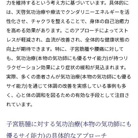
力を維持するという考え方に基づいています。具体的に
ニーの活性化がもたらす身体的な変化
は、天啓気功治療や療法でクンダリニーエネルギーを活
精神的な成長を促す天啓気功治療や療法で
性化させ、チャクラを整えることで、身体の自己治癒力
活性化するクンダリニーの力
を高める効果があります。このアプローチによってスト
天啓気功治療や療法で活性化するエネルギ
レスが軽減され、血流が改善され、全体的な健康状態の
ーの流れをスムーズにする方法
向上が期待できます。特に、子宮筋腫や腰痛に対して
も、気功治療(本物の気功師にも優るサイ能力)が持つリ
天啓気功治療や療法で活性化するクンダリ
ラクゼーション効果により症状の緩和が見込まれます。
ニーとチャクラの関係性を探る
実際、多くの患者さんが気功治療(本物の気功師にも優る
天啓気功治療や療法で活性化するクンダリ
サイ能力)を通じて体調の改善を実感している事例も多
ニーのエネルギーを日常に活かす方法
く、心と体の調和を図るための有効な手段として注目さ
天啓気功治療や療法で活性化するチャクラ調整
れています。
で心身のバランスを取り戻す秘訣
天啓気功治療や療法で活性化するチャクラ
子宮筋腫に対する気功治療(本物の気功師にも
とは何か？その基本的な役割
優るサイ能力)の具体的なアプローチ
天啓気功治療や療法で活性化する各チャク