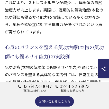
これにより、ストレスホルモンが減少し、体全体の自然
治癒力が向上します。実際に、定期的に気功治療(本物の
気功師にも優るサイ能力)を実践している多くの方々か
ら、風邪や感染症に対する抵抗力が強化されたという声
が寄せられています。
心身のバランスを整える気功治療(本物の気功
師にも優るサイ能力)の実践例
気功治療(本物の気功師にも優るサイ能力)を通じて心身
のバランスを整える具体的な実践例には、日常生活の中
での簡単な動作があります。例えば、立ちながら両手を
03-6423-0047
0244-22-6823
ゆっくりと上下させることで、身体全体のエネルギーを
東京にお越しの方
福島にお越しの方
感じることができます。この動作は、気の流れを良く
お問い合わせはこちら
し、気持ちをリラックスさせる効果があります。また、