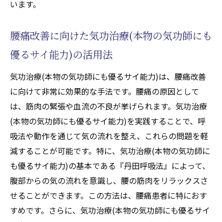
います。
用いたセルフケアの方法
気功治療(本物の気功師にも優るサイ能力)で
腰痛改善に向けた気功治療(本物の気功師にも
免疫力を高める具体的な手法
優るサイ能力)の活用法
心身のバランスを整える気功治療(本物の気
気功治療(本物の気功師にも優るサイ能力)は、腰痛改善
功師にも優るサイ能力)の実践例
に向けて非常に効果的な手法です。腰痛の原因として
気功治療(本物の気功師にも優るサイ能力)で
は、筋肉の緊張や血流の不良が挙げられます。気功治療
ストレスを和らげるテクニック
(本物の気功師にも優るサイ能力)を実践することで、呼
気功治療(本物の気功師にも優るサイ能力)の
吸法や動作を通じて気の流れを整え、これらの問題を軽
効果を最大化するためのヒント
減することが可能です。特に、気功治療(本物の気功師に
天啓気功治療院の独自アプローチが健康に与え
も優るサイ能力)の基本である『丹田呼吸法』によって、
る影響
腹部からの気の流れを意識し、腰の筋肉をリラックスさ
天啓気功治療院の理念とその概要
せることができます。この方法は、腰痛患者に特におす
独自の治療天啓気功治療や療法でのメソッ
すめです。さらに、気功治療(本物の気功師にも優るサイ
ドとその効果