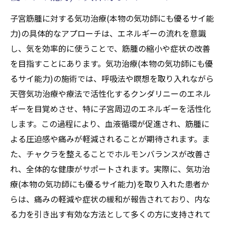
ラの位置とその役割
子宮筋腫に対する気功治療(本物の気功師にも優るサイ能
天啓気功治療や療法で活性化するチャクラ
力)の具体的なアプローチは、エネルギーの流れを意識
調整がもたらす心身への影響
し、気を効率的に使うことで、筋腫の縮小や症状の改善
を目指すことにあります。気功治療(本物の気功師にも優
日常生活でできる天啓気功治療や療法で活
るサイ能力)の施術では、呼吸法や瞑想を取り入れながら
性化するチャクラ調整法
天啓気功治療や療法で活性化するクンダリニーのエネル
天啓気功治療や療法で活性化するチャクラ
ギーを目覚めさせ、特に子宮周辺のエネルギーを活性化
と感情の関連性を理解する
します。この過程により、血液循環が促進され、筋腫に
天啓気功治療や療法で活性化するチャクラ
よる圧迫感や痛みが軽減されることが期待されます。ま
のバランスを保つためのポイント
た、チャクラを整えることでホルモンバランスが改善さ
気功治療(本物の気功師にも優るサイ能力)の自
れ、全体的な健康がサポートされます。実際に、気功治
然治癒力で健康を取り戻す新たなアプローチ
療(本物の気功師にも優るサイ能力)を取り入れた患者か
自然治癒力とは？気功治療(本物の気功師に
らは、痛みの軽減や症状の緩和が報告されており、内な
も優るサイ能力)がもたらすその可能性
る力を引き出す有効な方法として多くの方に支持されて
気功治療(本物の気功師にも優るサイ能力)を