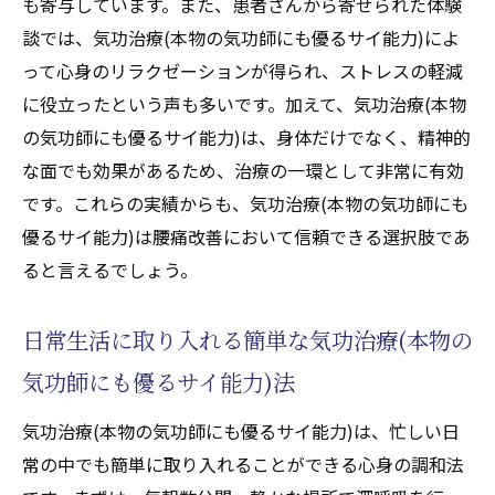
も寄与しています。また、患者さんから寄せられた体験
気功治療(本物の気功師にも優るサイ能力)と
談では、気功治療(本物の気功師にも優るサイ能力)によ
他の治療法の組み合わせの可能性
って心身のリラクゼーションが得られ、ストレスの軽減
子宮筋腫に対する気功治療(本物の気功師に
に役立ったという声も多いです。加えて、気功治療(本物
も優るサイ能力)の限界と課題
の気功師にも優るサイ能力)は、身体だけでなく、精神的
気功治療(本物の気功師にも優るサイ能力)を
な面でも効果があるため、治療の一環として非常に有効
用いたセルフケアのポイント
です。これらの実績からも、気功治療(本物の気功師にも
腰痛改善に向けた天啓気功治療や療法でのクン
優るサイ能力)は腰痛改善において信頼できる選択肢であ
ダリニー活性化の実際
ると言えるでしょう。
腰痛の原因と天啓気功治療や療法で活性化
するクンダリニーの関係
日常生活に取り入れる簡単な気功治療(本物の
天啓気功治療や療法でのクンダリニー活性
気功師にも優るサイ能力)法
化が腰痛に与える効果
気功治療(本物の気功師にも優るサイ能力)は、忙しい日
日常生活でできる天啓気功治療や療法での
常の中でも簡単に取り入れることができる心身の調和法
クンダリニー活性化法