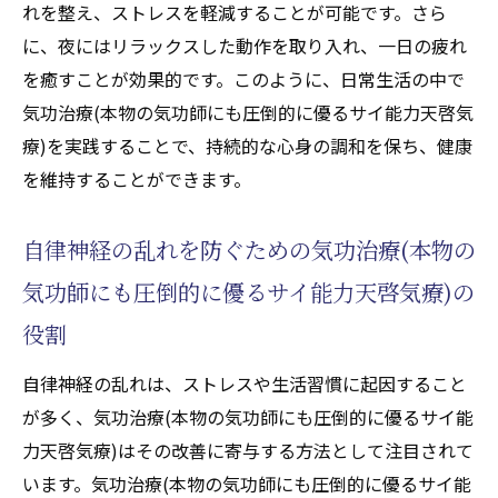
功師にも圧倒的に優るサイ能力天啓気療)の
れを整え、ストレスを軽減することが可能です。さら
基本技法
に、夜にはリラックスした動作を取り入れ、一日の疲れ
気功治療(本物の気功師にも圧倒的に優るサ
を癒すことが効果的です。このように、日常生活の中で
イ能力天啓気療)で心身をリフレッシュする
気功治療(本物の気功師にも圧倒的に優るサイ能力天啓気
方法
療)を実践することで、持続的な心身の調和を保ち、健康
気功治療(本物の気功師にも圧倒的に優るサ
を維持することができます。
イ能力天啓気療)の実践における注意点とポ
イント
自律神経の乱れを防ぐための気功治療(本物の
気功治療(本物の気功師にも圧倒的に優るサ
気功師にも圧倒的に優るサイ能力天啓気療)の
イ能力天啓気療)を用いた健康管理の基礎
役割
自律神経の改善を実感できる気功治療(本物
自律神経の乱れは、ストレスや生活習慣に起因すること
の気功師にも圧倒的に優るサイ能力天啓気
が多く、気功治療(本物の気功師にも圧倒的に優るサイ能
療)の効果
力天啓気療)はその改善に寄与する方法として注目されて
天啓気功治療や療法で活性化するクンダリニー
います。気功治療(本物の気功師にも圧倒的に優るサイ能
エネルギーの目覚めがもたらす癒しの可能性