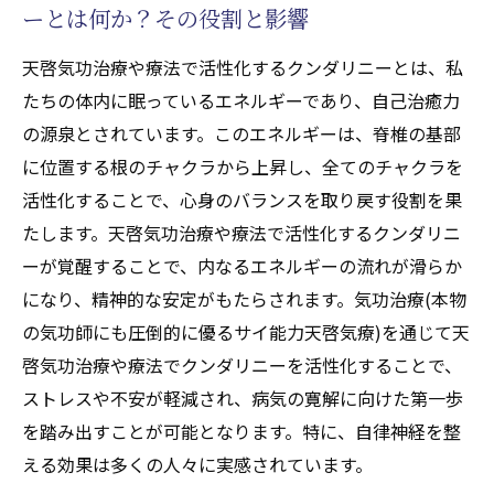
イ能力天啓気療)を始めるための基本ステッ
ーとは何か？その役割と影響
プ
天啓気功治療や療法で活性化するクンダリニーとは、私
気功治療(本物の気功師にも圧倒的に優るサ
たちの体内に眠っているエネルギーであり、自己治癒力
イ能力天啓気療)の実践がもたらす心身の安
の源泉とされています。このエネルギーは、脊椎の基部
定
に位置する根のチャクラから上昇し、全てのチャクラを
健康維持における気功治療(本物の気功師に
活性化することで、心身のバランスを取り戻す役割を果
も圧倒的に優るサイ能力天啓気療)の重要性
たします。天啓気功治療や療法で活性化するクンダリニ
日常生活に気功治療(本物の気功師にも圧倒
ーが覚醒することで、内なるエネルギーの流れが滑らか
的に優るサイ能力天啓気療)を取り入れるメ
になり、精神的な安定がもたらされます。気功治療(本物
リット
の気功師にも圧倒的に優るサイ能力天啓気療)を通じて天
心身の調和を再構築するための気功治療(本
啓気功治療や療法でクンダリニーを活性化することで、
物の気功師にも圧倒的に優るサイ能力天啓
ストレスや不安が軽減され、病気の寛解に向けた第一歩
気療)法
を踏み出すことが可能となります。特に、自律神経を整
える効果は多くの人々に実感されています。