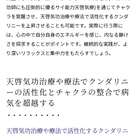
常的活用法
功師にも圧倒的に優るサイ能力天啓気療)を通じてチャク
気功治療(本物の気功師にも圧倒的に優るサ
ラを覚醒させ、天啓気功治療や療法で活性化するクンダ
イ能力天啓気療)を取り入れた健康管理の新
リニーを上昇させることも可能です。実際に行う際に
しい視点
は、心の中で自分自身のエネルギーを感じ、内なる静け
持病改善に向けた気功治療(本物の気功師に
さを探求することがポイントです。継続的な実践が、よ
も圧倒的に優るサイ能力天啓気療)の役割と
り深いリラックスと集中力をもたらすでしょう。
可能性
気功治療(本物の気功師にも圧倒的に優るサイ能
天啓気功治療や療法でクンダリニ
力天啓気療)で心身の調和を取り戻すためのステ
ップとその重要性
ーの活性化とチャクラの整合で病
心身の調和とは何か？気功治療(本物の気功
気を超越する
師にも圧倒的に優るサイ能力天啓気療)の役
割
気功治療(本物の気功師にも圧倒的に優るサ
天啓気功治療や療法で活性化するクンダリニ