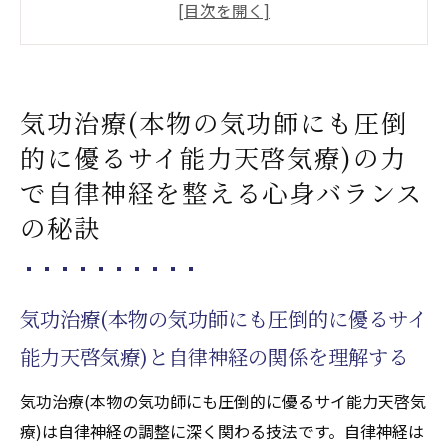
イ能力天啓気療)と自律神経の関係を理解す
る
気功治療(本物の気功師にも圧倒的に優るサ
気功治療(本物の気功師にも圧倒
イ能力天啓気療)を実践する際の基本的な呼
吸法
的に優るサイ能力天啓気療)の力
日常生活で気功治療(本物の気功師にも圧倒
で自律神経を整える心身バランス
的に優るサイ能力天啓気療)を取り入れる方
の秘訣
法
自律神経の乱れを防ぐための気功治療(本物
の気功師にも圧倒的に優るサイ能力天啓気
気功治療(本物の気功師にも圧倒的に優るサイ
療)の役割
能力天啓気療)と自律神経の関係を理解する
気功治療(本物の気功師にも圧倒的に優るサ
気功治療(本物の気功師にも圧倒的に優るサイ能力天啓気
イ能力天啓気療)によるリラクゼーションと
療)は自律神経の調整に深く関わる技法です。自律神経は
ストレス軽減