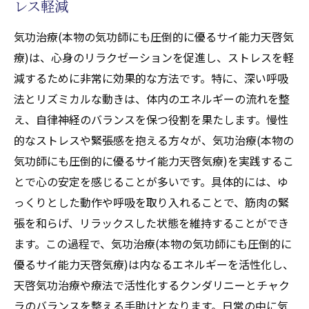
レス軽減
で内なるエネルギーを最大限に引き出す方法
気功治療(本物の気功師にも圧倒的に優るサイ能力天啓気
天啓気功治療や療法で活性化するチャクラ
療)は、心身のリラクゼーションを促進し、ストレスを軽
のバランスを取る方法とその重要性
減するために非常に効果的な方法です。特に、深い呼吸
気功治療(本物の気功師にも圧倒的に優るサ
法とリズミカルな動きは、体内のエネルギーの流れを整
イ能力天啓気療)を用いたチャクラ調整の基
え、自律神経のバランスを保つ役割を果たします。慢性
本
的なストレスや緊張感を抱える方々が、気功治療(本物の
天啓気功治療や療法で活性化するチャクラ
気功師にも圧倒的に優るサイ能力天啓気療)を実践するこ
の整合がもたらす心身の変化
とで心の安定を感じることが多いです。具体的には、ゆ
天啓気功治療や療法で活性化するエネルギ
っくりとした動作や呼吸を取り入れることで、筋肉の緊
ーを最大化するためのチャクラの調整法
張を和らげ、リラックスした状態を維持することができ
天啓気功治療や療法で活性化するチャクラ
ます。この過程で、気功治療(本物の気功師にも圧倒的に
調整の実践で得られる効果
優るサイ能力天啓気療)は内なるエネルギーを活性化し、
気功治療(本物の気功師にも圧倒的に優るサ
天啓気功治療や療法で活性化するクンダリニーとチャク
イ能力天啓気療)とチャクラの相互作用を理
ラのバランスを整える手助けとなります。日常の中に気