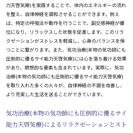
力天啓気療)を実践することで、体内のエネルギーの流れ
天啓気功治療や療法で活性化するクンダリ
を整え、自律神経を調和させることができます。例え
ニーの目覚めによる精神的変化
ば、特定の呼吸法や動作を行うことで、副交感神経が優
天啓気功治療や療法で活性化するエネルギ
位になり、リラックスした状態を促進します。このリラ
ー覚醒がもたらす身体的効果
クゼーションがストレスを軽減し、心身のバランスを保
気功治療(本物の気功師にも圧倒的に優るサ
つことに繋がります。また、気功治療(本物の気功師にも
イ能力天啓気療)を通じてクンダリニーを目
圧倒的に優るサイ能力天啓気療)には心を落ち着ける効果
覚めさせる
があり、瞑想的な要素も含まれています。実際に、気功
天啓気功治療や療法で活性化するエネルギ
治療(本物の気功師にも圧倒的に優るサイ能力天啓気療)
ーの目覚めがもたらす新たな視点
を取り入れた多くの人々が、自律神経の不調を改善し、
天啓気功治療や療法で活性化するクンダリ
より充実した生活を送ることができています。
ニーの覚醒に必要な準備と心構え
天啓気功治療や療法で活性化するクンダリ
気功治療(本物の気功師にも圧倒的に優るサイ
ニーの相乗効果を体感する
能力天啓気療)によるリラクゼーションとスト
天啓気功治療や療法で活性化するチャクラ調整