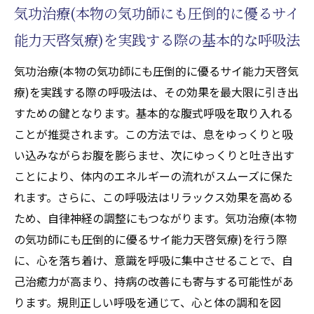
で活性化するクンダリニーの活用法
気功治療(本物の気功師にも圧倒的に優るサイ
気功治療(本物の気功師にも圧倒的に優るサ
能力天啓気療)を実践する際の基本的な呼吸法
イ能力天啓気療)とチャクラ調整の組み合わ
気功治療(本物の気功師にも圧倒的に優るサイ能力天啓気
せの効果
療)を実践する際の呼吸法は、その効果を最大限に引き出
気功治療(本物の気功師にも圧倒的に優るサイ能
すための鍵となります。基本的な腹式呼吸を取り入れる
力天啓気療)を活用した自己治癒力の高め方とそ
ことが推奨されます。この方法では、息をゆっくりと吸
の効果
い込みながらお腹を膨らませ、次にゆっくりと吐き出す
自己治癒力とは？気功治療(本物の気功師に
ことにより、体内のエネルギーの流れがスムーズに保た
も圧倒的に優るサイ能力天啓気療)で高める
れます。さらに、この呼吸法はリラックス効果を高める
方法
ため、自律神経の調整にもつながります。気功治療(本物
気功治療(本物の気功師にも圧倒的に優るサ
の気功師にも圧倒的に優るサイ能力天啓気療)を行う際
イ能力天啓気療)と自然治癒力の関係を解説
に、心を落ち着け、意識を呼吸に集中させることで、自
実践事例から見る気功治療(本物の気功師に
己治癒力が高まり、持病の改善にも寄与する可能性があ
も圧倒的に優るサイ能力天啓気療)の効果
ります。規則正しい呼吸を通じて、心と体の調和を図