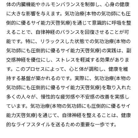
体の内臓機能やホルモンバランスを制御し、心身の健康
自宅で行う気功治療(本物の気功師にも圧倒
に大きな影響を与えます。気功治療(本物の気功師にも圧
的に優るサイ能力天啓気療)の基本動作
倒的に優るサイ能力天啓気療)を通じて意識的に呼吸を整
天啓気功治療や療法でクンダリニーの活性化と
えることで、自律神経のバランスを回復させることが可
チャクラの整合で病気を超越する
能です。特に、リラックスした状態での気功治療(本物の
天啓気功治療や療法で活性化するクンダリ
気功師にも圧倒的に優るサイ能力天啓気療)の実践は、副
ニーとは何か？その役割と影響
交感神経を優位にし、ストレスを軽減する効果がありま
天啓気功治療や療法で活性化するチャクラ
す。このプロセスによって、心と体が調和し、健康を維
とそのエネルギーの流れを理解する
持する基盤が築かれるのです。実際に、気功治療(本物の
クンダリニーの活性化における気功治療(本
気功師にも圧倒的に優るサイ能力天啓気療)を取り入れた
物の気功師にも圧倒的に優るサイ能力天啓
多くの人々が、慢性的な疲労感や不安感の改善を実感し
気療)の重要性
ています。気功治療(本物の気功師にも圧倒的に優るサイ
天啓気功治療や療法で活性化するチャクラ
能力天啓気療)を通じて、自律神経を整えることは、健康
を整えてエネルギーを最大化する方法
的なライフスタイルを送るための重要な一歩です。
病気を超越するための天啓気功治療や療法