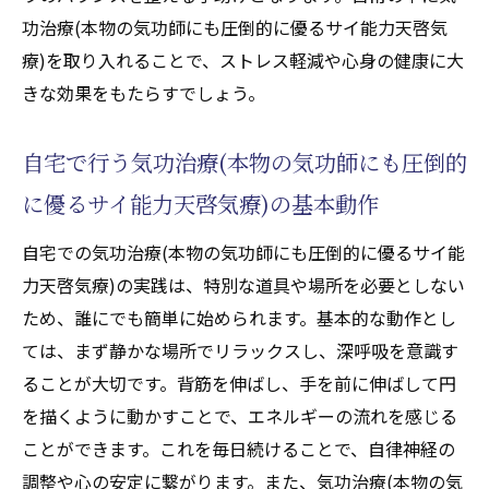
解する
功治療(本物の気功師にも圧倒的に優るサイ能力天啓気
持病を寛解に導く気功治療(本物の気功師にも圧
療)を取り入れることで、ストレス軽減や心身の健康に大
倒的に優るサイ能力天啓気療)の実践法とその効
きな効果をもたらすでしょう。
果
自宅で行う気功治療(本物の気功師にも圧倒的
持病に対する気功治療(本物の気功師にも圧
倒的に優るサイ能力天啓気療)のアプローチ
に優るサイ能力天啓気療)の基本動作
とは
自宅での気功治療(本物の気功師にも圧倒的に優るサイ能
寛解を目指すための気功治療(本物の気功師
力天啓気療)の実践は、特別な道具や場所を必要としない
にも圧倒的に優るサイ能力天啓気療)の実践
ため、誰にでも簡単に始められます。基本的な動作とし
法
ては、まず静かな場所でリラックスし、深呼吸を意識す
気功治療(本物の気功師にも圧倒的に優るサ
ることが大切です。背筋を伸ばし、手を前に伸ばして円
イ能力天啓気療)の長期的な効果とその実例
を描くように動かすことで、エネルギーの流れを感じる
持病を持つ人のための気功治療(本物の気功
ことができます。これを毎日続けることで、自律神経の
師にも圧倒的に優るサイ能力天啓気療)の日
調整や心の安定に繋がります。また、気功治療(本物の気