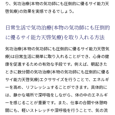
病気を寛解させるための気功治療(本物の気
り、気功治療(本物の気功師にも圧倒的に優るサイ能力天
功師にも圧倒的に優るサイ能力天啓気療)の
啓気療)の効果を実感できるでしょう。
実践法
気功治療(本物の気功師にも圧倒的に優るサ
日常生活で気功治療(本物の気功師にも圧倒的
イ能力天啓気療)の効果を最大化するための
に優るサイ能力天啓気療)を取り入れる方法
心得
気功治療(本物の気功師にも圧倒的に優るサイ能力天啓気
自己治癒力を高めるための気功治療(本物の
療)は日常生活に簡単に取り入れることができ、心身の健
気功師にも圧倒的に優るサイ能力天啓気療)
康を促進するための有効な手段です。例えば、朝起きた
のステップ
ときに数分間の気功治療(本物の気功師にも圧倒的に優る
自律神経の乱れに有効な気功治療(本物の気功師
サイ能力天啓気療)エクササイズを行うことで、エネルギ
にも圧倒的に優るサイ能力天啓気療)法で健康を
ーを高め、リフレッシュすることができます。具体的に
取り戻す
は、静かな場所で深呼吸をしながら、体の中のエネルギ
自律神経の乱れがもたらす影響とは
ーを感じることが重要です。また、仕事の合間や休憩時
自律神経を整えるための気功治療(本物の気
間にも、軽いストレッチや深呼吸を行うことで、気の流