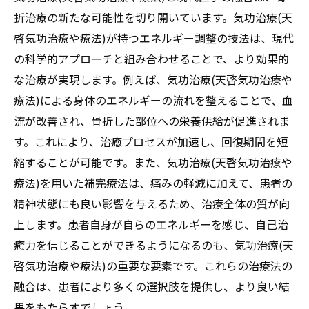
折治療の新たな可能性を切り開いています。気功治療(天
修復の促進
啓気功治療や療法)が持つエネルギー調整の技法は、現代
骨折治療における天啓気功治療や療法で活
の科学的アプローチと組み合わせることで、より効果的
性化するエネルギーの流れの最適化
な治療が実現します。例えば、気功治療(天啓気功治療や
天啓気功治療や療法で活性化するクンダリ
療法)による身体のエネルギーの流れを整えることで、血
ニーで自己治癒を加速する実践法
流が改善され、骨折した部位への栄養供給が促進されま
気功治療(天啓気功治療や療法)の力で痛みを和
す。これにより、治癒プロセスが加速し、回復期間を短
らげる新しいアプローチ
縮することが可能です。また、気功治療(天啓気功治療や
痛み軽減における気功治療(天啓気功治療や
療法)を用いた補完療法は、痛みの軽減に加えて、患者の
療法)の効果的な方法
精神状態にも良い影響を与えるため、治療全体の質が向
天啓気功治療や療法で活性化するエネルギ
上します。患者自身が自らのエネルギーを感じ、自己治
ー療法を用いた痛みの緩和
癒力を信じることができるようになるのも、気功治療(天
天啓気功治療や療法で活性化するクンダリ
啓気功治療や療法)の重要な要素です。これらの治療法の
ニーを活用した痛みの管理技術
融合は、患者により多くの選択肢を提供し、より良い結
痛みを和らげる気功治療(天啓気功治療や療
果をもたらすでしょう。