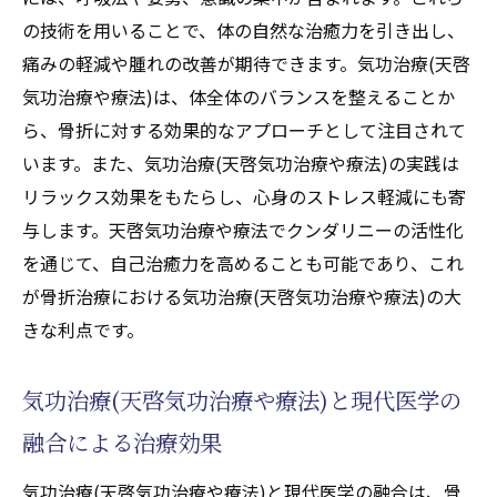
の技術を用いることで、体の自然な治癒力を引き出し、
天啓気功治療や療法で活性化するクンダリ
痛みの軽減や腫れの改善が期待できます。気功治療(天啓
ニーと気功治療(天啓気功治療や療法)の組み
気功治療や療法)は、体全体のバランスを整えることか
合わせで期待される効果
ら、骨折に対する効果的なアプローチとして注目されて
気功治療(天啓気功治療や療法)による自然治
います。また、気功治療(天啓気功治療や療法)の実践は
癒力の強化
リラックス効果をもたらし、心身のストレス軽減にも寄
天啓気功治療や療法で活性化するクンダリニー
与します。天啓気功治療や療法でクンダリニーの活性化
による骨折からの自己治癒力の向上法
を通じて、自己治癒力を高めることも可能であり、これ
天啓気功治療や療法で活性化するクンダリ
が骨折治療における気功治療(天啓気功治療や療法)の大
ニーで骨の再生を促進する方法
きな利点です。
骨折回復を支える天啓気功治療や療法で活
性化するエネルギー療法
気功治療(天啓気功治療や療法)と現代医学の
天啓気功治療や療法で活性化するクンダリ
融合による治療効果
ニーを活用した治癒力の強化
気功治療(天啓気功治療や療法)と現代医学の融合は、骨
気功治療(天啓気功治療や療法)を通じた細胞