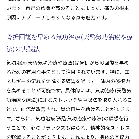
います。自己の意識を高めることによって、痛みの根本
天啓気功治療や療法で活性化するクンダリ
原因にアプローチしやすくなる点も魅力です。
ニーと現代医学の融合の未来
天啓気功治療や療法で活性化するエネルギ
骨折回復を早める気功治療(天啓気功治療や療
ー療法がもたらす新たな治療選択肢
天啓気功治療や療法で活性化するクンダリ
法)の実践法
ニーが医学の限界を超える方法
気功治療(天啓気功治療や療法)は骨折からの回復を早め
気功治療(天啓気功治療や療法)で骨折・打撲の
るための有用な手法として注目されています。特に、エ
治療を最適化する方法
ネルギーの流れを促進する練習を通じて、体内の修復力
気功治療(天啓気功治療や療法)を用いた治療
を高めることが可能です。具体的には、気功治療(天啓気
プロセスの概要
功治療や療法)によるストレッチや呼吸法を取り入れるこ
打撲・骨折治療における気功治療(天啓気功
とで、血流が改善され、骨の再生を助けることができま
治療や療法)の選択基準
す。さらに、気功治療(天啓気功治療や療法)の瞑想を行
天啓気功治療や療法で活性化するクンダリ
うことで、心のリラックスも得られ、精神的なストレス
ニーとの連携で治療効果を高める
を軽減することができます。これにより、身体の回復力