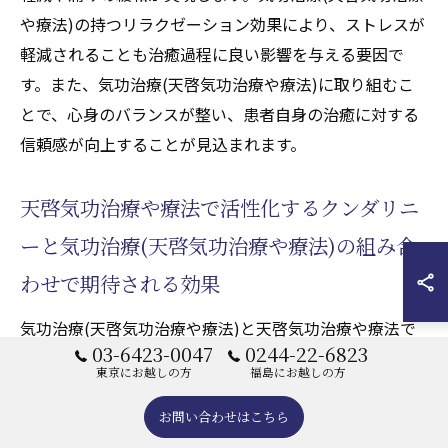
や療法)の持つリラクゼーション効果により、ストレスが
軽減されることも治癒過程に良い影響を与える要因で
す。また、気功治療(天啓気功治療や療法)に取り組むこ
とで、心身のバランスが整い、患者自身の治癒に対する
信頼感が向上することが見込まれます。
天啓気功治療や療法で活性化するクンダリニ
ーと気功治療(天啓気功治療や療法)の組み合
わせで期待される効果
気功治療(天啓気功治療や療法)と天啓気功治療や療法で
03-6423-0047
0244-22-6823
活性化するクンダリニーを組み合わせることで、骨折や
東京にお越しの方
福島にお越しの方
打撲からの回復において顕著な効果が期待されます。気
功治療(天啓気功治療や療法)は体内のエネルギーを流す
お問い合わせはこちら
手法であり、天啓気功治療や療法で活性化するクンダリ