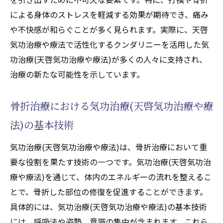
効果
による身体のストレスを軽減する効果が期待でき、痛み
や不快感が和らぐことが多く見られます。実際に、天啓
気功治療(天啓気功治療や療法)による骨折後
気功治療や療法で活性化するクンダリニーを活用した気
のリハビリテーション
功治療(天啓気功治療や療法)が多くの人々に支持され、
気功治療(天啓気功治療や療法)を利用した痛
治療の新たな可能性を示しています。
みの軽減方法
気功治療(天啓気功治療や療法)が骨折・打撲治
骨折治療における気功治療(天啓気功治療や療
療に与える影響とそのメカニズム
法)の基本技術
エネルギーレベルの向上と治療効果
骨折・打撲治療における気功治療(天啓気功
気功治療(天啓気功治療や療法)は、骨折治療において重
治療や療法)の科学的分析
要な役割を果たす技術の一つです。気功治療(天啓気功治
効果的な気功治療(天啓気功治療や療法)技術
療や療法)を通じて、体内のエネルギーの流れを整えるこ
の選択方法
とで、骨折した部位の修復を促進することができます。
気功治療(天啓気功治療や療法)がもたらす治
具体的には、気功治療(天啓気功治療や療法)の基本技術
癒過程の変化
には、呼吸法や姿勢、意識の集中が含まれます。これら