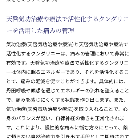
法)の具体的な手法
天啓気功治療や療法で活性化するクンダリニ
気功治療(天啓気功治療や療法)による自然鎮
痛のプロセス
ーを活用した痛みの管理
天啓気功治療や療法で活性化するクンダリ
気功治療(天啓気功治療や療法)と天啓気功治療や療法で
ニーと気功治療(天啓気功治療や療法)で痛み
活性化するクンダリニーは、痛みの管理において非常に
のない生活を目指す
有効です。天啓気功治療や療法で活性化するクンダリニ
天啓気功治療や療法で活性化するクンダリニー
ーは体内に眠るエネルギーであり、それを活性化するこ
が導く現代医学への挑戦
とで、痛みの軽減を促すことができます。具体的には、
現代医学における天啓気功治療や療法で活
丹田呼吸や瞑想を通じてエネルギーの流れを整えること
性化するクンダリニーの役割
で、痛みを感じにくくする状態を作り出します。また、
天啓気功治療や療法で活性化するエネルギ
気功治療(天啓気功治療や療法)を取り入れることで、心
ー療法と従来の医療の比較
身のバランスが整い、自律神経の働きも正常化されま
気功治療(天啓気功治療や療法)が医学的治療
す。これにより、慢性的な痛みに悩む方々にとって、薬
に与える可能性
に頼らない自然治癒力を引き出す手段として期待されて