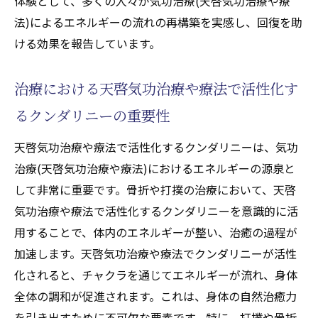
体験として、多くの人々が気功治療(天啓気功治療や療
打撲治療における天啓気功治療や療法で活
法)によるエネルギーの流れの再構築を実感し、回復を助
性化するエネルギーバランスの調整
ける効果を報告しています。
天啓気功治療や療法で活性化するクンダリ
治療における天啓気功治療や療法で活性化す
ニーで治癒力を最大化する方法
骨折時に知っておきたい気功治療(天啓気功治療
るクンダリニーの重要性
や療法)の新技術
天啓気功治療や療法で活性化するクンダリニーは、気功
最新の気功治療(天啓気功治療や療法)技術に
治療(天啓気功治療や療法)におけるエネルギーの源泉と
よる骨折治療
して非常に重要です。骨折や打撲の治療において、天啓
治療の効果を高める気功治療(天啓気功治療
気功治療や療法で活性化するクンダリニーを意識的に活
や療法)のステップ
用することで、体内のエネルギーが整い、治癒の過程が
骨折時に必要な気功治療(天啓気功治療や療
加速します。天啓気功治療や療法でクンダリニーが活性
法)のエネルギー調整
化されると、チャクラを通じてエネルギーが流れ、身体
天啓気功治療や療法で活性化するクンダリ
全体の調和が促進されます。これは、身体の自然治癒力
ニーと気功治療(天啓気功治療や療法)の相乗
を引き出すために不可欠な要素です。特に、打撲や骨折