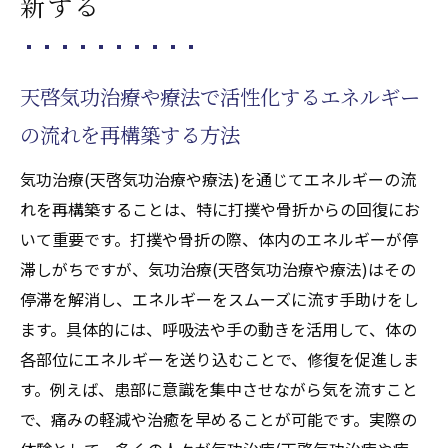
新する
天啓気功治療や療法で活性化するクンダリ
ニーを活用した痛みの管理
骨折回復を早める気功治療(天啓気功治療や
天啓気功治療や療法で活性化するエネルギー
療法)の実践法
の流れを再構築する方法
天啓気功治療や療法で活性化するクンダリニー
気功治療(天啓気功治療や療法)を通じてエネルギーの流
がもたらす打撲からの驚異的な回復力
れを再構築することは、特に打撲や骨折からの回復にお
打撲治療における天啓気功治療や療法で活
いて重要です。打撲や骨折の際、体内のエネルギーが停
性化するクンダリニーの役割
滞しがちですが、気功治療(天啓気功治療や療法)はその
天啓気功治療や療法で活性化するエネルギ
停滞を解消し、エネルギーをスムーズに流す手助けをし
ーを高める打撲改善法
ます。具体的には、呼吸法や手の動きを活用して、体の
天啓気功治療や療法で活性化するクンダリ
各部位にエネルギーを送り込むことで、修復を促進しま
ニーによる細胞修復のメカニズム
す。例えば、患部に意識を集中させながら気を流すこと
気功治療(天啓気功治療や療法)が促す炎症の
で、痛みの軽減や治癒を早めることが可能です。実際の
緩和と回復