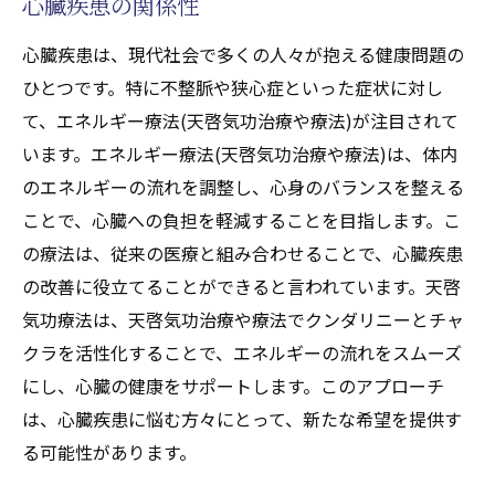
心臓疾患の関係性
研究が示す天啓気功治療や療法で活性化す
心臓疾患は、現代社会で多くの人々が抱える健康問題の
るクンダリニーと心臓病の関連
ひとつです。特に不整脈や狭心症といった症状に対し
不整脈に挑む天啓気功療法チャクラ調整で心臓
て、エネルギー療法(天啓気功治療や療法)が注目されて
の健康を守る
います。エネルギー療法(天啓気功治療や療法)は、体内
不整脈患者における天啓気功治療や療法で
のエネルギーの流れを調整し、心身のバランスを整える
活性化するチャクラ調整の重要性
ことで、心臓への負担を軽減することを目指します。こ
天啓気功治療や療法で活性化するクンダリ
の療法は、従来の医療と組み合わせることで、心臓疾患
ニーやチャクエネルギーの調和がもたらす
の改善に役立てることができると言われています。天啓
心臓への恩恵
気功療法は、天啓気功治療や療法でクンダリニーとチャ
クラを活性化することで、エネルギーの流れをスムーズ
天啓気功療法で心臓リズムを整える方法
にし、心臓の健康をサポートします。このアプローチ
不整脈に対する天啓気功療法の科学的根拠
は、心臓疾患に悩む方々にとって、新たな希望を提供す
天啓気功治療や療法で活性化するチャクラ
る可能性があります。
が心拍数に与える影響