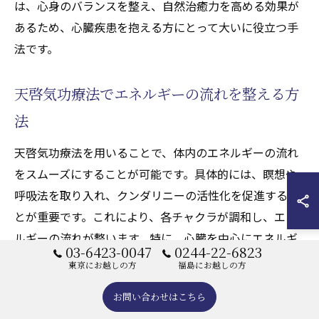
は、心身のバランスを整え、自然治癒力を高める効果が
あるため、心臓疾患を抱える方にとって大いに役立つ手
法です。
天啓気功療法でエネルギーの流れを整える方
法
天啓気功療法を用いることで、体内のエネルギーの流れ
をスムーズにすることが可能です。具体的には、瞑想や
呼吸法を取り入れ、クンダリニーの活性化を促進するこ
とが重要です。これにより、各チャクラが調和し、エネ
ルギーの流れが整います。特に、心臓を中心にエネルギ
03-6423-0047
0244-22-6823
ーを循環させることで、血流が改善され、心臓への負担
東京にお越しの方
福島にお越しの方
が軽減されます。また、日常生活においても、規則正し
お問い合わせはこちら
い生活や適度な運動を心掛けることで、エネルギーの流