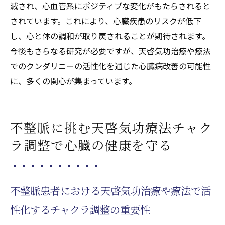
減され、心血管系にポジティブな変化がもたらされると
た心臓疾患の緩和法
されています。これにより、心臓疾患のリスクが低下
天啓気功療法の実践で得られる心臓健康の
し、心と体の調和が取り戻されることが期待されます。
改善
今後もさらなる研究が必要ですが、天啓気功治療や療法
科学が支持する気功治療(天啓気功治療や療
でのクンダリニーの活性化を通じた心臓病改善の可能性
法)の効果
に、多くの関心が集まっています。
心臓疾患とエネルギー療法(天啓気功治療や
療法)の未来展望
不整脈に挑む天啓気功療法チャク
ラ調整で心臓の健康を守る
不整脈患者における天啓気功治療や療法で活
性化するチャクラ調整の重要性