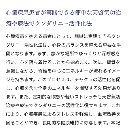
功治療(天啓気功治療や療法)の力
心臓疾患患者が実践できる簡単な天啓気功治
エネルギーの流れが心臓疾患に与える影響
天啓気功療法でエネルギーの流れを整える
療や療法でクンダリニー活性化法
方法
心臓疾患を抱える患者にとって、簡単に実践できるクン
心臓の健康を守るための気功治療(天啓気功
ダリニー活性化法は、心身のバランスを整える重要な手
治療や療法)の実践
段となります。まず、静かな場所でゆっくりと深呼吸を
エネルギーの流れと心臓の関係を探る
行い、心を落ち着けることから始めます。次に、背骨を
効果的な気功治療(天啓気功治療や療法)で心
意識しながら、脊椎を中心にエネルギーが流れるイメー
臓疾患を改善する
ジを持ちます。このプロセスは、チャクラの活性化を促
専門家が明かすエネルギー療法(天啓気功治
し、心臓を含む全身のエネルギーを調整する効果があり
療や療法)の秘訣
ます。また、定期的な瞑想や軽いストレッチも天啓気功
治療や療法でクンダリニーの活性化に役立ちます。これ
チャクラ活性化で心と体を調和させる不整脈へ
により、心臓疾患によるストレスを軽減し、血流改善を
の効果を探る
図ることができ、長期的な健康維持に寄与します。本記
不整脈患者におけるチャクラ活性化の効果