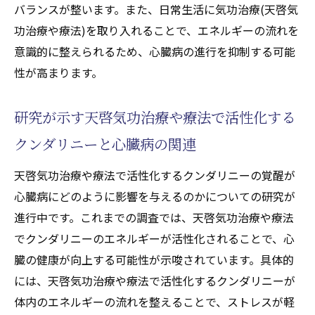
バランスが整います。また、日常生活に気功治療(天啓気
天啓気功療法で得られる狭心症緩和のメリ
功治療や療法)を取り入れることで、エネルギーの流れを
ット
意識的に整えられるため、心臓病の進行を抑制する可能
実践から学ぶ狭心症改善のエネルギー療法
性が高まります。
(天啓気功治療や療法)
狭心症と天啓気功療法の科学的背景
研究が示す天啓気功治療や療法で活性化する
患者が語る天啓気功療法による狭心症改善
クンダリニーと心臓病の関連
の体験談
心臓疾患に対する新たな視点気功治療(天啓気功
天啓気功治療や療法で活性化するクンダリニーの覚醒が
治療や療法)の具体的手法と効果
心臓病にどのように影響を与えるのかについての研究が
進行中です。これまでの調査では、天啓気功治療や療法
心臓疾患治療における気功治療(天啓気功治
でクンダリニーのエネルギーが活性化されることで、心
療や療法)の位置付け
臓の健康が向上する可能性が示唆されています。具体的
具体的な気功治療(天啓気功治療や療法)のス
には、天啓気功治療や療法で活性化するクンダリニーが
テップとその効果
体内のエネルギーの流れを整えることで、ストレスが軽
エネルギー療法(天啓気功治療や療法)を用い