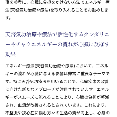
事を参考に、心臓に負担をかけない方法でエネルギー療
天啓気功治療や療法で活性化するチャクラ
法(天啓気功治療や療法)を取り入れることをお勧めしま
を整えることで得られる心の平穏
す。
天啓気功療法で得る心臓リズムの安定性
不整脈改善のための天啓気功治療や療法で
天啓気功治療や療法で活性化するクンダリニ
活性化するチャクラ活性化テクニック
ーやチャクエネルギーの流れが心臓に及ぼす
エネルギー療法(天啓気功治療や療法)と心の
効果
調和の重要性
実践者が証言するチャクラ活性化の利点
エネルギー療法(天啓気功治療や療法)において、エネル
狭心症患者に贈る天啓気功療法によるエネルギ
ギーの流れが心臓に与える影響は非常に重要なテーマで
ー療法(天啓気功治療や療法)の可能性
す。特に天啓気功療法を用いることで、心臓疾患の改善
狭心症改善のための天啓気功療法のアプロ
に向けた新たなアプローチが注目されています。エネル
ーチ
ギーがスムーズに流れることにより、心臓の負担が軽減
され、血流が改善されるとされています。これにより、
エネルギー療法(天啓気功治療や療法)が狭心
不整脈や狭心症に悩む方々の生活の質が向上し、心身の
症に与える影響