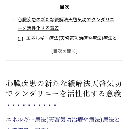
目次
心臓疾患の新たな緩解法天啓気功でクンダリニ
ーを活性化する意義
エネルギー療法(天啓気功治療や療法)療法と
心臓疾患の関係性
天啓気功治療や療法で活性化するクンダリ
ニー覚醒が心血管系に与える影響
天啓気功療法によるストレス軽減と血流改
心臓疾患の新たな緩解法天啓気功
善
でクンダリニーを活性化する意義
心臓疾患患者が実践できる簡単な天啓気功
治療や療法でクンダリニー活性化法
天啓気功治療や療法で活性化するクンダリ
エネルギー療法(天啓気功治療や療法)療法と
ニーやチャクエネルギーの流れが心臓に及
ぼす効果