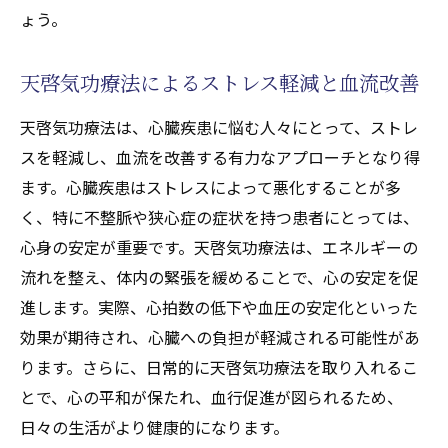
ょう。
実践者が語る天啓気功治療や療法で活性化
するクンダリニー覚醒の実体験
天啓気功療法によるストレス軽減と血流改善
日常生活に取り入れる天啓気功呼吸法と瞑想で
天啓気功療法は、心臓疾患に悩む人々にとって、ストレ
心身のバランスを整える
スを軽減し、血流を改善する有力なアプローチとなり得
日常生活における気功治療(天啓気功治療や
ます。心臓疾患はストレスによって悪化することが多
療法)の取り入れ方
く、特に不整脈や狭心症の症状を持つ患者にとっては、
心身のバランスを保つための呼吸法
心身の安定が重要です。天啓気功療法は、エネルギーの
瞑想が心臓に与える正の影響
流れを整え、体内の緊張を緩めることで、心の安定を促
天啓気功療法の呼吸法でストレスを軽減す
進します。実際、心拍数の低下や血圧の安定化といった
る
効果が期待され、心臓への負担が軽減される可能性があ
健康的な生活のための瞑想ルーチン
ります。さらに、日常的に天啓気功療法を取り入れるこ
心臓疾患患者向けの瞑想テクニック
とで、心の平和が保たれ、血行促進が図られるため、
心臓疾患改善の鍵エネルギーの流れを整える気
日々の生活がより健康的になります。