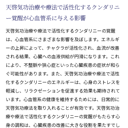
専門家が教える不整脈改善のための気功治
天啓気功治療や療法で活性化するクンダリニ
療(天啓気功治療や療法)テクニック
ー覚醒が心血管系に与える影響
狭心症へのアプロー天啓気功治療や療法で活性
化するチクンダリニー覚醒がもたらす体内の変
天啓気功治療や療法で活性化するクンダリニーの覚醒
化
は、心血管系にさまざまな影響を及ぼします。エネルギ
狭心症とエネルギー療法(天啓気功治療や療
ーの上昇によって、チャクラが活性化され、血流が改善
法)のつながり
される結果、心臓への血液供給が円滑になります。これ
天啓気功治療や療法でのクンダリニーの活
により、不整脈や狭心症といった心臓疾患の症状が和ら
性化が狭心症に与える影響
ぐ可能性があります。また、天啓気功治療や療法で活性
化するクンダリニーのエネルギーは、心身のストレスを
心臓を守るための天啓気功治療や療法で活
軽減し、リラクゼーションを促進する効果も期待されて
性化するクンダリニー覚醒の基礎
います。心血管系の健康を維持するためには、日常的に
狭心症患者が知るべきエネルギー療法(天啓
天啓気功療法を取り入れることが有効です。天啓気功治
気功治療や療法)の利点
療や療法で活性化するクンダリニーの覚醒がもたらす心
天啓気功療法による狭心症緩和のメカニズ
身の調和は、心臓疾患の改善に大きな役割を果たすでし
ム