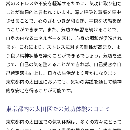
気功で心身を整える東京都内の太田区のおすす
常のストレスや不安を軽減するために、気功に取り組む
め体験記
ことが効果的と言われています。深い呼吸と意識を集中
東京都内の太田区での気功体験の魅力とは
させることで、心のざわつきが和らぎ、平穏な状態を保
つことができます。また、気功の練習を続けることで、
気功体験で得られる心身のリフレッシュ
自身の内なるエネルギーを感じ、心身の調和が促進され
東京都内の太田区の気功スポット訪問記
ます。これにより、ストレスに対する耐性が高まり、よ
気功を通じた自分自身の向き合い方
り良い精神状態を築くことができるでしょう。気功を通
気功を始めたばかりの人へのアドバイス
じて、自己の気を整えることができれば、自己受容や自
東京都内の太田区での特別な気功体験の紹
己肯定感も向上し、日々の生活がより豊かになります。
介
東京都内の太田区においても、気功の実践を通して精神
忙しい現代に気功でリセット東京都内の太田区
的な安定を得ることが可能です。
での体験談
現代社会での気功の必要性
東京都内の太田区での気功体験の口コミ
東京都内の太田区での気功体験者の成功例
東京都内の太田区での気功体験は、多くの方々にとって
ストレスを和らげる気功の実践法