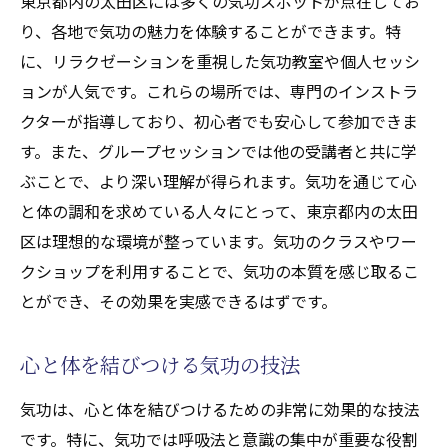
東京都内の太田区には多くの気功スポットが点在してお
東京都内の太田区での気功体験がもたらす心身
り、各地で気功の魅力を体験することができます。特
の調和を探る
に、リラクゼーションを重視した気功教室や個人セッシ
気功体験で得られる心身の変化
ョンが人気です。これらの場所では、専門のインストラ
東京都内の太田区の気功体験者の声
クターが指導しており、初心者でも安心して参加できま
気功のエネルギーを感じる瞬間
す。また、グループセッションでは他の受講者と共に学
心と体の調和を目指す気功の方法
ぶことで、より深い理解が得られます。気功を通じて心
東京都内の太田区での気功講座の特徴
と体の調和を求めている人々にとって、東京都内の太田
気功体験で得た新たな気付き
区は理想的な環境が整っています。気功のクラスやワー
クショップを利用することで、気功の本質を感じ取るこ
気功のエネルギーを感じる東京都内の太田区で
とができ、その効果を実感できるはずです。
の新たな体験
気功エネルギーの流れを体感する
心と体を結びつける気功の技法
東京都内の太田区での気功セッションの流
れ
気功は、心と体を結びつけるための非常に効果的な技法
気功と他の健康法との違い
です。特に、気功では呼吸法と意識の集中が重要な役割