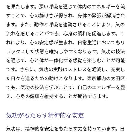
を果たします。深い呼吸を通じて体内のエネルギーを流
エネルギーを高める気功の実践
すことで、心の静けさが得られ、身体の緊張が解消され
東京都内の太田区の気功サークル紹介
ます。また、動作と呼吸を連動させることにより、気の
気功体験を通じた自己発見の旅
流れを感じることができ、心身の調和を促進します。こ
東京都内の太田区で気功を学ぶ心と体の調和の
れにより、心の安定感が生まれ、日常生活においてもリ
秘訣とは
ラックスした状態を維持しやすくなります。気功の技法
気功を始めるためのステップガイド
を通じて、心と体が一体化する感覚を楽しむことが可能
心身の調和をもたらす気功の技術
です。さらに、気功の実践はストレスを軽減し、充実し
東京都内の太田区での気功ワークショップ
た日々を送るための助けとなります。東京都内の太田区
情報
でも、気功の技法を学ぶことで、自己のエネルギーを整
気功を学ぶ際に意識すべきポイント
え、心身の健康を維持することが期待できます。
気功の効果を最大限に引き出す方法
気功がもたらす精神的な安定
東京都内の太田区での気功の実践者の体験
談
気功は、精神的な安定をもたらす力を持っています。日