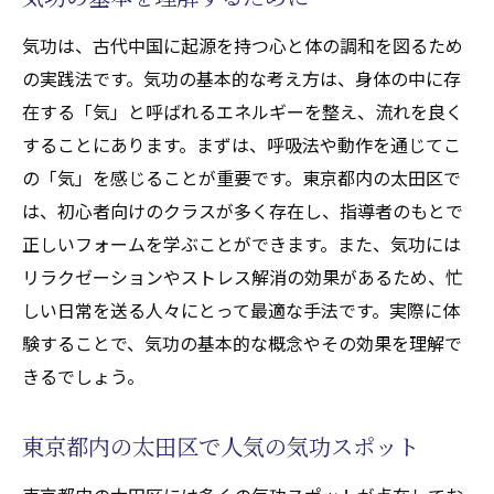
東京都内の太田区で気功が人気の理由
気功は、古代中国に起源を持つ心と体の調和を図るため
心身のバランスを整える気功の魅力
の実践法です。気功の基本的な考え方は、身体の中に存
気功体験が日常生活に与える影響
在する「気」と呼ばれるエネルギーを整え、流れを良く
東京都内の太田区での気功イベント情報
することにあります。まずは、呼吸法や動作を通じてこ
気功を通じた心身の健康管理
の「気」を感じることが重要です。東京都内の太田区で
心と体を癒す気功体験東京都内の太田区からの
は、初心者向けのクラスが多く存在し、指導者のもとで
リフレッシュ法
正しいフォームを学ぶことができます。また、気功には
リラクゼーションを促進する気功の技法
リラクゼーションやストレス解消の効果があるため、忙
しい日常を送る人々にとって最適な手法です。実際に体
気功が心に与えるポジティブな影響
験することで、気功の基本的な概念やその効果を理解で
東京都内の太田区でおすすめの気功教室
きるでしょう。
気功を通じた身体のストレス解消法
東京都内の太田区での気功イベント体験談
東京都内の太田区で人気の気功スポット
気功を始める際の注意点とコツ