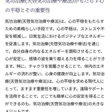
気功治療(天啓気功治療や療法)がもたらす心
心と体の健康を支える気功治療(天啓気功治
療や療法)の基礎
の平穏とその重要性
天啓気功治療や療法で活性化するチャクラの覚
気功治療(天啓気功治療や療法)は、心の平穏をもたらす
醒がもたらす潜在能力の開花とその秘密
ための素晴らしい手段です。心の平穏は、ストレスや不
天啓気功治療や療法で活性化するチャクラ
安を軽減し、日常生活におけるポジティブなエネルギー
覚醒の基本的メカニズム
を促進します。気功治療(天啓気功治療や療法)を通じ
天啓気功治療や療法で活性化する潜在能力
て、自分自身の内なるエネルギーを調和させることで、
を引き出すチャクラの役割
心が安定し、感情の波を乗り越える力を得ることができ
天啓気功治療や療法で活性化するチャクラ
ます。特に、チャクラを覚醒させることで、体内のエネ
覚醒による意識の変容
ルギーの流れが整い、心身の健康が向上します。気功治
天啓気功治療や療法で活性化するチャクラ
療(天啓気功治療や療法)は、心の平穏を求める現代人に
と潜在能力：科学的視点から見た効果
とって、ますます重要性を増しています。遠隔サポート
を活用することで、どこでも簡単に心の安定を得ること
気功治療(天啓気功治療や療法)によるチャク
ができるのも、気功治療(天啓気功治療や療法)の大きな
ラ覚醒のステップ
メリットです。