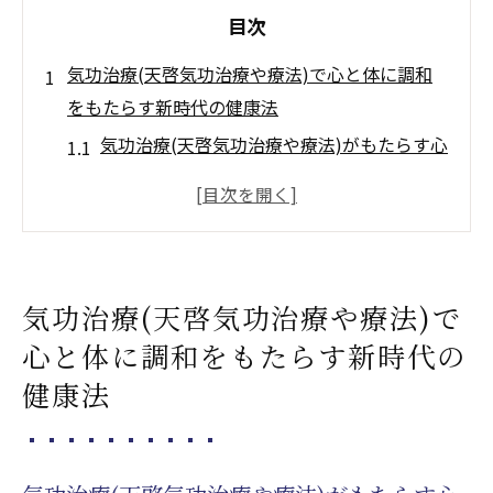
目次
気功治療(天啓気功治療や療法)で心と体に調和
をもたらす新時代の健康法
気功治療(天啓気功治療や療法)がもたらす心
の平穏とその重要性
身体のエネルギーを最適化する気功治療(天
啓気功治療や療法)の方法
気功治療(天啓気功治療や療法)による心身の
気功治療(天啓気功治療や療法)で
調和とは？
心と体に調和をもたらす新時代の
現代社会での気功治療(天啓気功治療や療法)
健康法
の必要性
気功治療(天啓気功治療や療法)が生活の質を
向上させる理由