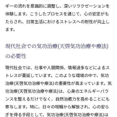
エネルギーを高めるための気功治療(天啓気
ギーの流れを意識的に調整し、深いリラクゼーションを
功治療や療法)のケーススタディ
体験します。こうしたプロセスを通じて、心の安定がも
チャクラ覚醒のための具体的な気功治療(天啓気
たらされ、日常生活におけるストレスへの耐性が向上し
功治療や療法)アプローチ
ます。
チャクラを活性化するための気功治療(天啓
気功治療や療法)テクニック
現代社会での気功治療(天啓気功治療や療法)
気功治療(天啓気功治療や療法)でチャクラを
の必要性
覚醒させるステップ
現代社会では、仕事や人間関係、情報過多などによるス
チャクラ覚醒を促進する気功治療(天啓気功
トレスが蔓延しています。このような環境の中で、気功
治療や療法)の流れ
治療(天啓気功治療や療法)の重要性が高まっています。気
効果的なチャクラ覚醒のための気功治療法
功治療(天啓気功治療や療法)は、心身のエネルギーバラ
(天啓気功治療や療法)
ンスを整えるだけでなく、自然治癒力を高めることにも
チャクラエネルギーを最適化する気功治療
寄与します。特に、日々の喧騒から解放され、心の安ら
(天啓気功治療や療法)のアプローチ
ぎを得る手段として、気功治療(天啓気功治療や療法)は