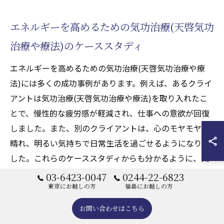
エネルギーを高めるための気功治療(天啓気功
治療や療法)のケーススタディ
エネルギーを高めるための気功治療(天啓気功治療や療
法)には多くの成功事例があります。例えば、あるクライ
アントは気功治療(天啓気功治療や療法)を取り入れたこ
とで、慢性的な疲労感が軽減され、仕事への意欲が回復
しました。また、別のクライアントは、心のモヤモヤが
晴れ、明るい気持ちで日常生活を過ごせるようになりま
した。これらのケーススタディからも分かるように、気
功治療(天啓気功治療や療法)は具体的な改善をもたら
03-6423-0047
0244-22-6823
し、心身のエネルギーを高める効果があると言えます。
東京にお越しの方
福島にお越しの方
天啓気功治療院の遠隔サポートを活用することで、さら
お問い合わせはこちら
に多くの人がこの恩恵を受けられるでしょう。今後も、