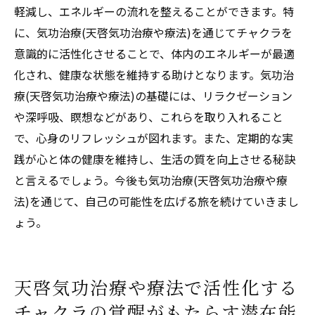
気功治療(天啓気功治療や療法)で心身のバラ
軽減し、エネルギーの流れを整えることができます。特
ンスを維持するコツ
に、気功治療(天啓気功治療や療法)を通じてチャクラを
遠隔気功治療(天啓気功治療や療法)が日常生活
意識的に活性化させることで、体内のエネルギーが最適
にもたらすポジティブな影響
化され、健康な状態を維持する助けとなります。気功治
遠隔気功治療(天啓気功治療や療法)がもたら
療(天啓気功治療や療法)の基礎には、リラクゼーション
す生活の変化
や深呼吸、瞑想などがあり、これらを取り入れること
遠隔気功治療(天啓気功治療や療法)によるポ
で、心身のリフレッシュが図れます。また、定期的な実
ジティブな効果の実感
践が心と体の健康を維持し、生活の質を向上させる秘訣
と言えるでしょう。今後も気功治療(天啓気功治療や療
日常生活における遠隔気功治療(天啓気功治
法)を通じて、自己の可能性を広げる旅を続けていきまし
療や療法)の利点
ょう。
遠隔気功治療(天啓気功治療や療法)によるメ
ンタルウェルビーイングの向上
生活の質を改善する遠隔気功治療(天啓気功
天啓気功治療や療法で活性化する
治療や療法)の役割
チャクラの覚醒がもたらす潜在能