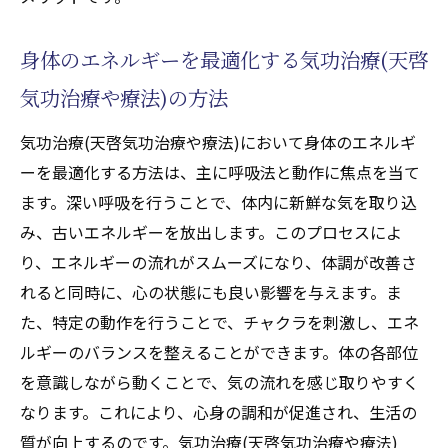
天啓気功治療や療法で活性化するチャクラ
がもたらす精神的な成長
身体のエネルギーを最適化する気功治療(天啓
遠隔サポートで実現する自宅でのリラックス気
気功治療や療法)の方法
功治療(天啓気功治療や療法)
遠隔気功治療(天啓気功治療や療法)のメリッ
気功治療(天啓気功治療や療法)において身体のエネルギ
トとは
ーを最適化する方法は、主に呼吸法と動作に焦点を当て
自宅で気功治療(天啓気功治療や療法)を受け
ます。深い呼吸を行うことで、体内に新鮮な気を取り込
るための準備
み、古いエネルギーを放出します。このプロセスによ
リラックス環境での遠隔気功治療(天啓気功
り、エネルギーの流れがスムーズになり、体調が改善さ
治療や療法)の効果
れると同時に、心の状態にも良い影響を与えます。ま
た、特定の動作を行うことで、チャクラを刺激し、エネ
遠隔気功治療(天啓気功治療や療法)と他のリ
ルギーのバランスを整えることができます。体の各部位
ラクゼーション法との違い
を意識しながら動くことで、気の流れを感じ取りやすく
時間と場所を選ばない遠隔気功治療(天啓気
なります。これにより、心身の調和が促進され、生活の
功治療や療法)の利便性
質が向上するのです。気功治療(天啓気功治療や療法)