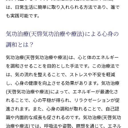
遠隔気功治療(天啓気功治療や療法)で心身を
は、日常生活に簡単に取り入れられる方法であり、誰で
リフレッシュする方法
も実践可能です。
天啓気功治療(天啓気功治療や療法)でエネルギ
ーを高める効果とその実例
気功治療(天啓気功治療や療法)による心身の
エネルギーを高める気功治療(天啓気功治療
調和とは？
や療法)の実践例
天啓気功治療(天啓気功治療や療法)がもたら
気功治療(天啓気功治療や療法)は、心と体のエネルギー
す具体的な効果
を調和させることを目的とした手法です。この治療法で
気功治療(天啓気功治療や療法)によるエネル
は、気の流れを整えることで、ストレスや不安を軽減
ギーレベルの向上
し、心身の健康を向上させる効果があります。気功治療
(天啓気功治療や療法)によって、エネルギーが最適化さ
エネルギーを高めるための気功治療(天啓気
れることで、心の平穏が得られ、リラクゼーションが促
功治療や療法)の技術
進されます。また、心身の調和が取れることで、自己認
気功治療(天啓気功治療や療法)が日常生活に
識や内面的な成長も促されるのです。気功治療(天啓気功
与えるエネルギー効果
治療や療法)では、呼吸法や姿勢、瞑想を通じて、エネル