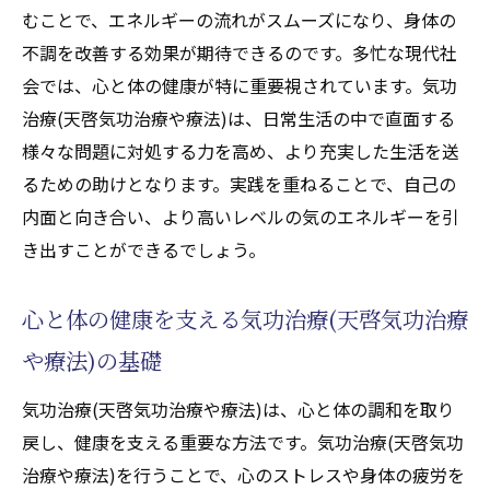
潜在能力が開花する気功治療(天啓気功治療
むことで、エネルギーの流れがスムーズになり、身体の
や療法)の成果
不調を改善する効果が期待できるのです。多忙な現代社
気功治療(天啓気功治療や療法)を通じた心身の
会では、心と体の健康が特に重要視されています。気功
バランス回復のプロセス
治療(天啓気功治療や療法)は、日常生活の中で直面する
気功治療(天啓気功治療や療法)で心身のバラ
様々な問題に対処する力を高め、より充実した生活を送
ンスを整える方法
るための助けとなります。実践を重ねることで、自己の
気功治療(天啓気功治療や療法)によるバラン
内面と向き合い、より高いレベルの気のエネルギーを引
ス回復の段階
き出すことができるでしょう。
心身のバランスを取り戻すための気功治療
心と体の健康を支える気功治療(天啓気功治療
(天啓気功治療や療法)の技法
気功治療(天啓気功治療や療法)がもたらす心
や療法)の基礎
身の調和とは
気功治療(天啓気功治療や療法)は、心と体の調和を取り
バランス回復を目指す気功治療(天啓気功治
戻し、健康を支える重要な方法です。気功治療(天啓気功
療や療法)の実例
治療や療法)を行うことで、心のストレスや身体の疲労を