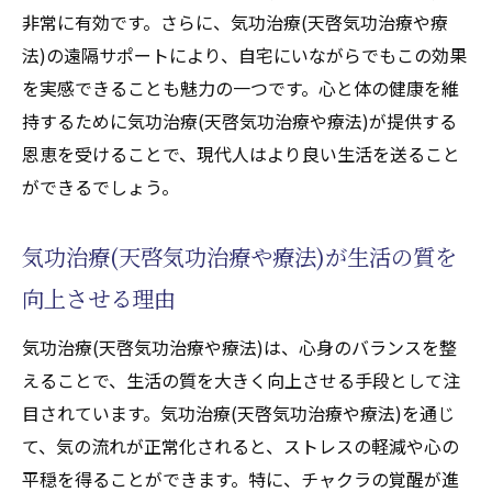
チャクラ覚醒に適した気功治療(天啓気功治
非常に有効です。さらに、気功治療(天啓気功治療や療
療や療法)の選び方
法)の遠隔サポートにより、自宅にいながらでもこの効果
潜在能力を引き出す気功治療(天啓気功治療や療
を実感できることも魅力の一つです。心と体の健康を維
法)の実践とその成果
持するために気功治療(天啓気功治療や療法)が提供する
潜在能力を引き出す気功治療(天啓気功治療
恩恵を受けることで、現代人はより良い生活を送ること
や療法)のプロセス
ができるでしょう。
気功治療(天啓気功治療や療法)がもたらす潜
在能力の覚醒
気功治療(天啓気功治療や療法)が生活の質を
気功治療(天啓気功治療や療法)による潜在能
向上させる理由
力の実践例
気功治療(天啓気功治療や療法)は、心身のバランスを整
潜在能力を活性化するための気功治療(天啓
えることで、生活の質を大きく向上させる手段として注
気功治療や療法)テクニック
目されています。気功治療(天啓気功治療や療法)を通じ
気功治療(天啓気功治療や療法)で潜在能力を
て、気の流れが正常化されると、ストレスの軽減や心の
最大限に引き出す方法
平穏を得ることができます。特に、チャクラの覚醒が進