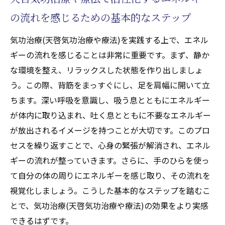
の流れを感じるための基本的なステップ
天啓気功治療や療法で活性化するエネルギ
ーの流れを整えるための毎日のルーチン
気功治療(天啓気功治療や療法)を実践する上で、エネル
効果的な気功治療(天啓気功治療や療法)のやり
ギーの流れを感じることは非常に重要です。まず、静か
方で心身をリフレッシュ
な環境を整え、リラックスした状態を作り出しましょ
気功治療(天啓気功治療や療法)による心身リ
う。この際、背筋をまっすぐにし、足を肩幅に開いて立
フレッシュの基本原則
ちます。深い呼吸を意識し、吸う息とともにエネルギー
ストレス軽減のための気功治療(天啓気功治
が体内に取り込まれ、吐く息とともに不要なエネルギー
療や療法)エクササイズ
が放出されるイメージを持つことが大切です。このプロ
セスを繰り返すことで、心身の緊張が解消され、エネル
リフレッシュ効果を高める気功治療(天啓気
ギーの流れが整っていきます。さらに、手のひらを使っ
功治療や療法)の動き
て自分の体の周りにエネルギーを感じ取り、その流れを
日常生活に取り入れる簡単な気功治療(天啓
視覚化しましょう。こうした基本的なステップを踏むこ
気功治療や療法)セッション
とで、気功治療(天啓気功治療や療法)の効果をより実感
エネルギーを高めるための気功治療(天啓気
できるはずです。
功治療や療法)の姿勢と動作