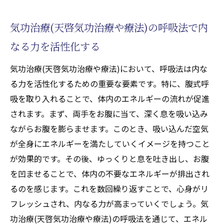
心身をクリアにするための気功治療(天啓気
気功治療(天啓気功治療や療法)の呼吸法で内
功治療や療法)の活用法
なる力を活性化する
気功治療(天啓気功治療や療法)の基本を学びエ
ネルギー改善を実現
気功治療(天啓気功治療や療法)において、呼吸法は内な
気功治療(天啓気功治療や療法)の基本的な動
る力を活性化するための重要な要素です。特に、腹式呼
きとその効果
吸を取り入れることで、体内のエネルギーの流れが促進
エネルギーを改善するための気功治療(天啓
されます。まず、両手をお腹に当て、深く息を吸い込み
気功治療や療法)の呼吸法
ながらお腹を膨らませます。このとき、吸い込んだ空気
が全身にエネルギーを満たしていくイメージを持つこと
気功治療(天啓気功治療や療法)の基礎を習得
が効果的です。その後、ゆっくりと息を吐き出し、お腹
するためのステップバイステップガイド
を凹ませることで、体内の不要なエネルギーが排出され
初心者向けの気功治療(天啓気功治療や療法)
るのを感じます。これを数回繰り返すことで、心身がリ
レッスンとその目的
フレッシュされ、内なる力が高まっていくでしょう。気
エネルギー改善をサポートする気功治療(天
功治療(天啓気功治療や療法)の呼吸法を通じて、エネル
啓気功治療や療法)の理論