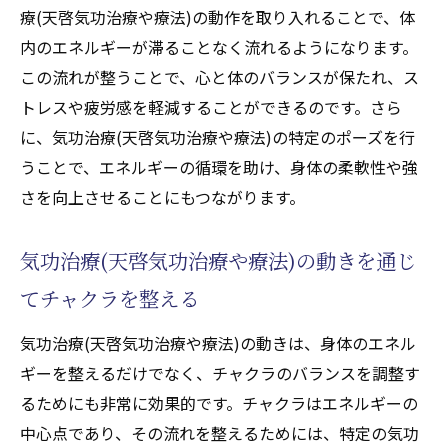
療(天啓気功治療や療法)の動作を取り入れることで、体
内なる力を強化するための気功治療(天啓気
内のエネルギーが滞ることなく流れるようになります。
功治療や療法)の応用
この流れが整うことで、心と体のバランスが保たれ、ス
日常生活に気功治療(天啓気功治療や療法)を取
トレスや疲労感を軽減することができるのです。さら
り入れる利点
に、気功治療(天啓気功治療や療法)の特定のポーズを行
気功治療(天啓気功治療や療法)を毎日の習慣
うことで、エネルギーの循環を助け、身体の柔軟性や強
にするための実用的な方法
さを向上させることにもつながります。
ライフスタイル改善に役立つ気功治療(天啓
気功治療や療法)の利点
気功治療(天啓気功治療や療法)の動きを通じ
日常のストレスを和らげる気功治療(天啓気
てチャクラを整える
功治療や療法)の効果
気功治療(天啓気功治療や療法)の動きは、身体のエネル
気功治療(天啓気功治療や療法)を日常に取り
ギーを整えるだけでなく、チャクラのバランスを調整す
入れるための計画法
るためにも非常に効果的です。チャクラはエネルギーの
気功治療(天啓気功治療や療法)がもたらす日
中心点であり、その流れを整えるためには、特定の気功
常生活への影響