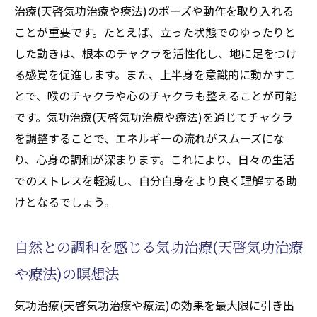
治療(天啓気功治療や療法)のポーズや動作を取り入れる
健康維持のための気功治療(天啓気功治療や
ことが重要です。たとえば、立った状態でのゆったりと
療法)の役割
した動きは、根本のチャクラを活性化し、地に足をつけ
ストレス対策に役立つ気功治療(天啓気功治療や
る感覚を促進します。また、上半身を意識的に動かすこ
療法)の実践法
とで、喉のチャクラや心のチャクラも整えることが可能
ストレスを和らげるための気功治療(天啓気
です。気功治療(天啓気功治療や療法)を通じてチャクラ
功治療や療法)の基本技術
を調整することで、エネルギーの流れがスムーズにな
り、心身の調和が深まります。これにより、日々の生活
気功治療(天啓気功治療や療法)を通じたリラ
でのストレスを軽減し、自分自身をより良く理解する助
クゼーションのテクニック
けとなるでしょう。
ストレスに強くなるための気功治療(天啓気
功治療や療法)の呼吸法
自然との調和を感じる気功治療(天啓気功治療
心の平穏を保つための気功治療(天啓気功治
療や療法)の活用法
や療法)の瞑想法
気功治療(天啓気功治療や療法)を用いたスト
気功治療(天啓気功治療や療法)の効果を最大限に引き出
レス軽減のためのルーチン