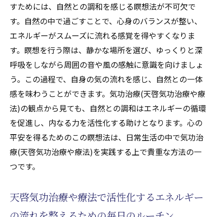
すためには、自然との調和を感じる瞑想法が不可欠で
気功治療(天啓気功治療や療法)でストレスを
す。自然の中で過ごすことで、心身のバランスが整い、
コントロールする方法
エネルギーがスムーズに流れる感覚を得やすくなりま
気功治療(天啓気功治療や療法)を通じて心と体
す。瞑想を行う際は、静かな場所を選び、ゆっくりと深
のバランスを取り戻す
呼吸をしながら周囲の音や風の感触に意識を向けましょ
心身の調和を促進する気功治療(天啓気功治
う。この過程で、自身の気の流れを感じ、自然との一体
療や療法)のアプローチ
感を味わうことができます。気功治療(天啓気功治療や療
法)の観点から見ても、自然との調和はエネルギーの循環
バランスを整えるための気功治療(天啓気功
を促進し、内なる力を活性化する助けとなります。心の
治療や療法)の基本動作
平安を得るためのこの瞑想法は、日常生活の中で気功治
天啓気功治療や療法で活性化するエネルギ
療(天啓気功治療や療法)を実践する上で貴重な方法の一
ー調整を通じた心と体の統合
つです。
心と体のバランスを保つための気功治療(天
啓気功治療や療法)の実践
天啓気功治療や療法で活性化するエネルギー
気功治療(天啓気功治療や療法)による心と体
の流れを整えるための毎日のルーチン
の調和の秘訣