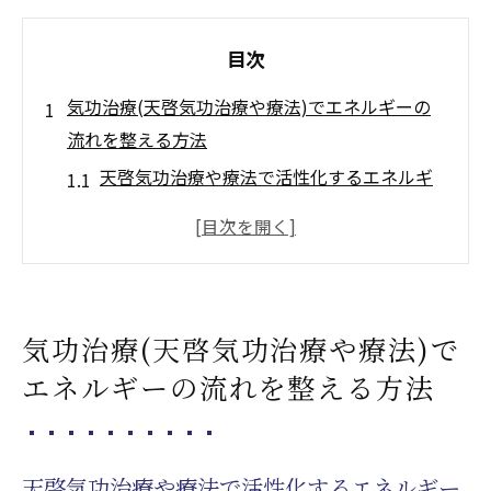
目次
気功治療(天啓気功治療や療法)でエネルギーの
流れを整える方法
天啓気功治療や療法で活性化するエネルギ
ーの流れを感じるための基本的なステップ
気功治療(天啓気功治療や療法)の呼吸法で内
なる力を活性化する
天啓気功治療や療法で活性化する体のエネ
気功治療(天啓気功治療や療法)で
ルギーを意識的に巡らせる実践法
エネルギーの流れを整える方法
気功治療(天啓気功治療や療法)の動きを通じ
てチャクラを整える
自然との調和を感じる気功治療(天啓気功治
天啓気功治療や療法で活性化するエネルギー
療や療法)の瞑想法