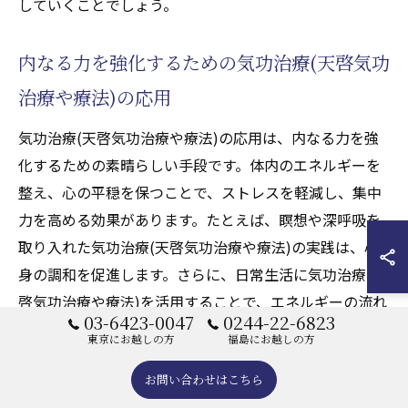
していくことでしょう。
内なる力を強化するための気功治療(天啓気功
治療や療法)の応用
気功治療(天啓気功治療や療法)の応用は、内なる力を強
化するための素晴らしい手段です。体内のエネルギーを
整え、心の平穏を保つことで、ストレスを軽減し、集中
力を高める効果があります。たとえば、瞑想や深呼吸を
取り入れた気功治療(天啓気功治療や療法)の実践は、心
身の調和を促進します。さらに、日常生活に気功治療(天
啓気功治療や療法)を活用することで、エネルギーの流れ
03-6423-0047
0244-22-6823
を意識し、自己成長を図ることが可能です。気功治療(天
東京にお越しの方
福島にお越しの方
啓気功治療や療法)を通じて自分自身を理解し、内なる力
お問い合わせはこちら
を強化することで、次回の実践に向けた期待感が高まる