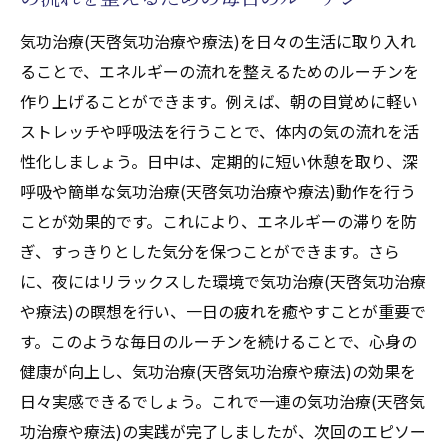
ホリスティックな健康を促進する気功治療
気功治療(天啓気功治療や療法)を日々の生活に取り入れ
(天啓気功治療や療法)の役割
ることで、エネルギーの流れを整えるためのルーチンを
気功治療(天啓気功治療や療法)の持つ力で対抗
作り上げることができます。例えば、朝の目覚めに軽い
力を高める方法
ストレッチや呼吸法を行うことで、体内の気の流れを活
性化しましょう。日中は、定期的に短い休憩を取り、深
免疫力向上に役立つ気功治療(天啓気功治療
呼吸や簡単な気功治療(天啓気功治療や療法)動作を行う
や療法)の技法
ことが効果的です。これにより、エネルギーの滞りを防
気功治療(天啓気功治療や療法)を通じた体力
ぎ、すっきりとした気分を保つことができます。さら
と精神力の強化
に、夜にはリラックスした環境で気功治療(天啓気功治療
気功治療(天啓気功治療や療法)で健康を維持
や療法)の瞑想を行い、一日の疲れを癒やすことが重要で
するための実践法
す。このような毎日のルーチンを続けることで、心身の
気功治療(天啓気功治療や療法)を用いた体力
健康が向上し、気功治療(天啓気功治療や療法)の効果を
増強のためのエクササイズ
日々実感できるでしょう。これで一連の気功治療(天啓気
気功治療(天啓気功治療や療法)がもたらす自
功治療や療法)の実践が完了しましたが、次回のエピソー
然治癒力の促進