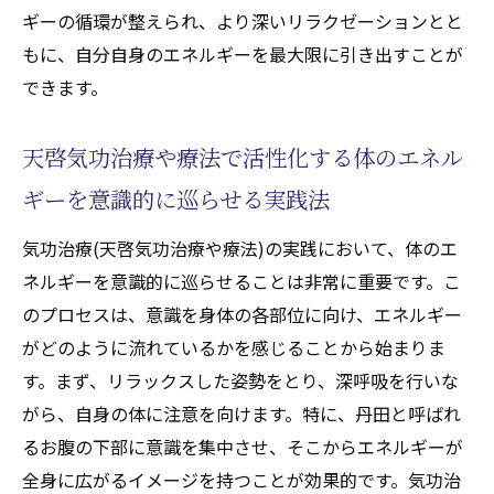
ギーの循環が整えられ、より深いリラクゼーションとと
気功治療(天啓気功治療や療法)の基本を日常
もに、自分自身のエネルギーを最大限に引き出すことが
に取り入れるためのヒント
できます。
内なる力を引き出す気功治療(天啓気功治療や療
法)の秘訣とは
天啓気功治療や療法で活性化する体のエネル
内なる力を感じるための気功治療(天啓気功
ギーを意識的に巡らせる実践法
治療や療法)のテクニック
気功治療(天啓気功治療や療法)の実践において、体のエ
エネルギーを引き出すための気功治療(天啓
ネルギーを意識的に巡らせることは非常に重要です。こ
気功治療や療法)の集中法
のプロセスは、意識を身体の各部位に向け、エネルギー
気功治療(天啓気功治療や療法)を通じて内な
がどのように流れているかを感じることから始まりま
る強さを育む方法
す。まず、リラックスした姿勢をとり、深呼吸を行いな
自己発見を促進する気功治療(天啓気功治療
がら、自身の体に注意を向けます。特に、丹田と呼ばれ
や療法)の瞑想法
るお腹の下部に意識を集中させ、そこからエネルギーが
潜在能力を引き出すための気功治療(天啓気
全身に広がるイメージを持つことが効果的です。気功治
功治療や療法)の練習