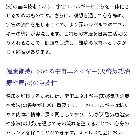
天啓気功治療や療法によるクンダリニーエ
法)の基本技術であり、宇宙エネルギーと自らを一体化さ
ネルギーの特性
せるためのものです。さらに、瞑想を通じて心を静め、
気功(天啓気功治療や療法)の効果を高めるク
宇宙の流れを感じることで、より深いレベルでのエネル
ンダリニーの力
ギーの統合が実現します。これらの方法を日常生活に取
クンダリニーと気功(天啓気功治療や療法)の
り入れることで、健康を促進し、難病の改善へとつなが
相互作用
る可能性があります。
気功(天啓気功治療や療法)におけるクンダリ
健康維持における宇宙エネルギー(天啓気功治
ニーの活用法
クンダリニーエネルギーと気功(天啓気功治
療や療法)の重要性
療や療法)の歴史
健康を維持するためには、宇宙エネルギー(天啓気功治療
クンダリニーの覚醒が気功(天啓気功治療や
や療法)の役割が非常に重要です。このエネルギーは私た
療法)に与える可能性
ちの肉体と精神に深く関与しており、気功(天啓気功治療
宇宙の神秘に触れる気功(天啓気功治療や療法)
や療法)の実践を通じてその流れを整えることで、心身の
の新しいアプローチ
バランスを保つことができます。ストレス社会におい