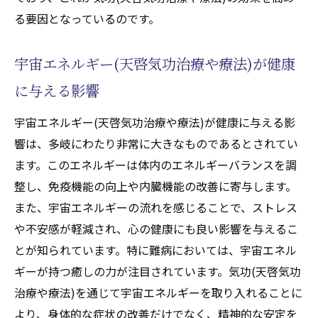
クンダリニーによる心身の調和
る要因となっているのです。
難病に光を当てる宇宙エネルギーと気功(天啓気
功治療や療法)の可能性
宇宙エネルギー(天啓気功治療や療法)が健康
気功(天啓気功治療や療法)が難病に及ぼす影
に与える影響
響
宇宙エネルギーを活用した天啓気功療法
宇宙エネルギー(天啓気功治療や療法)が健康に与える影
気功(天啓気功治療や療法)と現代医学の補完
響は、多岐にわたり非常に大きなものであるとされてい
関係
ます。このエネルギーは体内のエネルギーバランスを調
整し、免疫機能の向上や内臓機能の改善に寄与します。
難病治療における宇宙エネルギー(天啓気功
また、宇宙エネルギーの流れを感じることで、ストレス
治療や療法)の事例
や不安感が軽減され、心の健康にも良い影響を与えるこ
気功(天啓気功治療や療法)による難病患者の
とが知られています。特に難病においては、宇宙エネル
生活改善
ギーが持つ癒しの力が注目されています。気功(天啓気功
宇宙エネルギー(天啓気功治療や療法)と難病
治療や療法)を通じて宇宙エネルギーを取り入れることに
治療の未来
より、身体的な症状の改善だけでなく、精神的な安定を