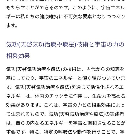
心身のバランスを整える気功(天啓気功治療や療
もたらすことができるのです。このように、宇宙エネル
法)と宇宙の力の相乗効果
ギーは私たちの健康維持に不可欠な要素となりつつあり
気功(天啓気功治療や療法)によるストレスの
ます。
軽減
宇宙エネルギーで心身のバランスを保つ
気功(天啓気功治療や療法)技術と宇宙の力の
気功(天啓気功治療や療法)と宇宙の力で得ら
相乗効果
れるリラクゼーション効果
気功(天啓気功治療や療法)の技術は、古代からの知恵を
日常生活における気功(天啓気功治療や療法)
基にしており、宇宙のエネルギーと深く結びついていま
と宇宙エネルギーの活用法
す。気功(天啓気功治療や療法)を通じて活性化されるエ
心身の調和を促進する気功(天啓気功治療や
ネルギーは、体内のチャクラに作用し、生命力を高める
療法)の練習
効果があります。これは、宇宙の力との相乗効果によっ
気功(天啓気功治療や療法)と宇宙の力を併用
て生まれるもので、気功(天啓気功治療や療法)の実践者
した健康習慣
は、自らの内なるエネルギーを宇宙と調和させることが
現代医学を補完する気功(天啓気功治療や療法)
重要です。特に、特定の呼吸法や動作を行うことで、宇