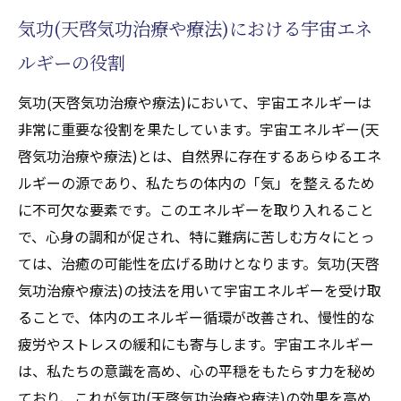
気功(天啓気功治療や療法)における宇宙エネ
難病への宇宙エネルギー(天啓気功治療や療
法)の応用法
ルギーの役割
クンダリニーの活性化が導くチャクラと気功(天
気功(天啓気功治療や療法)において、宇宙エネルギーは
啓気功治療や療法)の神秘
非常に重要な役割を果たしています。宇宙エネルギー(天
天啓気功治療や療法により上昇するクンダ
啓気功治療や療法)とは、自然界に存在するあらゆるエネ
リニーとは何か
ルギーの源であり、私たちの体内の「気」を整えるため
チャクラと気功(天啓気功治療や療法)の関係
に不可欠な要素です。このエネルギーを取り入れること
性
で、心身の調和が促され、特に難病に苦しむ方々にとっ
クンダリニーの活性化による健康効果
ては、治癒の可能性を広げる助けとなります。気功(天啓
気功(天啓気功治療や療法)でチャクラを活性
気功治療や療法)の技法を用いて宇宙エネルギーを受け取
化する方法
ることで、体内のエネルギー循環が改善され、慢性的な
疲労やストレスの緩和にも寄与します。宇宙エネルギー
クンダリニーと宇宙エネルギー(天啓気功治
は、私たちの意識を高め、心の平穏をもたらす力を秘め
療や療法)の連携
ており、これが気功(天啓気功治療や療法)の効果を高め