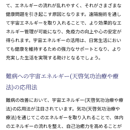
気功(天啓気功治療や療法)から宇宙の神秘を
て、エネルギーの流れが乱れやすく、それがさまざまな
理解する
健康問題を引き起こす原因となります。遠隔施術を通し
宇宙エネルギーを体感する気功(天啓気功治
て宇宙エネルギーを取り入れることで、より効果的なエ
療や療法)の実践
ネルギー管理が可能になり、免疫力の向上や心の安定が
得られます。宇宙エネルギーの活用は、日常生活におい
気功(天啓気功治療や療法)を通じて宇宙のリ
ても健康を維持するための強力なサポートとなり、より
ズムを感じる
充実した生活を実現する助けとなるでしょう。
新たな気功(天啓気功治療や療法)技術の進化
と実践法
難病への宇宙エネルギー(天啓気功治療や療
宇宙の神秘に基づく気功(天啓気功治療や療
法)の応用法
法)の理論
気功(天啓気功治療や療法)で宇宙との繋がり
難病の改善において、宇宙エネルギー(天啓気功治療や療
を強める方法
法)の応用法が注目されています。気功(天啓気功治療や
未来の健康を切り拓く気功(天啓気功治療や療
療法)を通じてこのエネルギーを取り入れることで、体内
法)と宇宙エネルギーの関係
のエネルギーの流れを整え、自己治癒力を高めることが