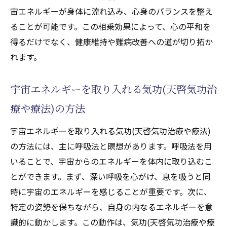
アプローチの革新性
宙エネルギーが身体に流れ込み、心身のバランスを整え
天啓気功療法の基本的な考え方
ることが可能です。この相乗効果によって、心の平和を
気功(天啓気功治療や療法)と西洋医学の融合
得るだけでなく、健康維持や難病改善への道が切り拓か
事例
れます。
医療現場における気功(天啓気功治療や療法)
の可能性
宇宙エネルギーを取り入れる気功(天啓気功治
気功(天啓気功治療や療法)技術の革新とその
療や療法)の方法
応用
宇宙エネルギーを取り入れる気功(天啓気功治療や療法)
気功(天啓気功治療や療法)がもたらす治療効
の方法には、主に呼吸法と瞑想があります。呼吸法を用
果の科学的根拠
いることで、宇宙からのエネルギーを体内に取り込むこ
気功(天啓気功治療や療法)を用いた新しい治
とができます。まず、深い呼吸を心がけ、息を吸うと同
療法の開発
時に宇宙のエネルギーを感じることが重要です。次に、
クンダリニーエネルギーが気功(天啓気功治療や
特定の姿勢を保ちながら、自身の内なるエネルギーを意
療法)に与える影響を探る
識的に動かします。この動作は、気功(天啓気功治療や療