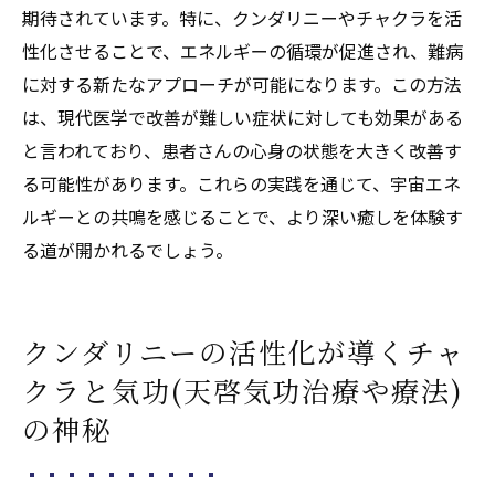
未来の医療における気功(天啓気功治療や療
期待されています。特に、クンダリニーやチャクラを活
法)の役割
性化させることで、エネルギーの循環が促進され、難病
宇宙エネルギー(天啓気功治療や療法)が示す
に対する新たなアプローチが可能になります。この方法
未来の健康像
は、現代医学で改善が難しい症状に対しても効果がある
と言われており、患者さんの心身の状態を大きく改善す
気功(天啓気功治療や療法)がもたらす持続可
る可能性があります。これらの実践を通じて、宇宙エネ
能な健康管理
ルギーとの共鳴を感じることで、より深い癒しを体験す
気功(天啓気功治療や療法)と宇宙エネルギー
る道が開かれるでしょう。
の長期的な健康効果
気功(天啓気功治療や療法)を通じた未来の健
康予防策
クンダリニーの活性化が導くチャ
宇宙エネルギー(天啓気功治療や療法)を活用
クラと気功(天啓気功治療や療法)
した健康維持法
の神秘