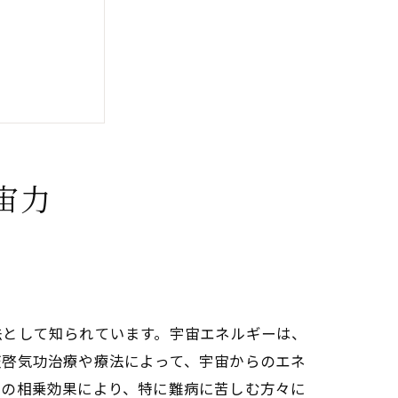
宙力
む
的統合
法として知られています。宇宙エネルギーは、
法の効果
天啓気功治療や療法によって、宇宙からのエネ
この相乗効果により、特に難病に苦しむ方々に