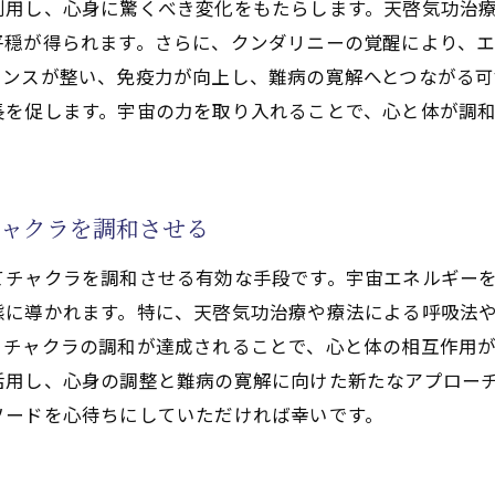
利用し、心身に驚くべき変化をもたらします。天啓気功治
宙とのつながりがもたらす変革
平穏が得られます。さらに、クンダリニーの覚醒により、
啓気功治療や療法による新しい健康への道
ランスが整い、免疫力が向上し、難病の寛解へとつながる可
宙と共鳴する天啓気功治療や療法の力
長を促します。宇宙の力を取り入れることで、心と体が調
力(天啓気功治療や療法)が可能にする天啓気功治療や療法
イ能力(天啓気功治療や療法)と天啓気功治療や療法の関係
啓気功治療や療法によるサイ能力(天啓気功治療や療法)の
チャクラを調和させる
療におけるサイ能力(天啓気功治療や療法)の応用
てチャクラを調和させる有効な手段です。宇宙エネルギー
イ能力(天啓気功治療や療法)がもたらす天啓気功治療や療
態に導かれます。特に、天啓気功治療や療法による呼吸法
啓気功治療や療法によるサイ能力(天啓気功治療や療法)の
、チャクラの調和が達成されることで、心と体の相互作用
イ能力(天啓気功治療や療法)を用いた天啓気功治療や療法
活用し、心身の調整と難病の寛解に向けた新たなアプロー
功治療や療法でクンダリニーを呼び覚まし難病を克服
ソードを心待ちにしていただければ幸いです。
啓気功治療や療法とクンダリニーの相互作用
ンダリニー覚醒のプロセスを導く天啓気功治療や療法