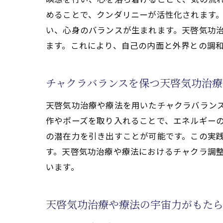
難
めることで、クンダリニーが活性化されます
天
い、心身のバランスが生まれます。天啓気功
チャク
ます。これにより、自己の内面と外界との調
チ
天
チャクラバランスを保つ天啓気功治療
神
天啓気功治療や療法を用いたチャクラバラン
天
作やポーズを取り入れることで、エネルギー
チ
の潜在力を引き出すことが可能です。この実
天
す。天啓気功治療や療法におけるチャクラ調
天啓気
います。
宇
天
天啓気功治療や療法の宇宙力がもた
天