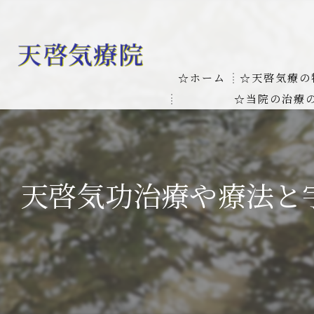
☆ホーム
☆天啓気療の
☆当院の治療
お客様の質問
線維筋痛症
天啓気療に関
線維筋痛症が天啓気療に
天啓気功治療や療法と
本物の気功師
難病の疾患
気功治療や療
難病治療に革命チャクラ
肝臓の疾患
肝臓疾患の原因と症状を