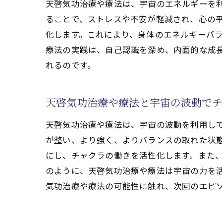
天啓気功治療や療法は、宇宙のエネルギーを
宇
ることで、ストレスや不安が軽減され、心の
天
化します。これにより、身体のエネルギーバ
宇
療法の実践は、自己認識を深め、内面的な成
サイ能
れるのです。
サ
天
天啓気功治療や療法と宇宙の波動で
治
天啓気功治療や療法は、宇宙の波動を利用し
サ
が整い、より強く、よりバランスの取れた状
天
にし、チャクラの働きを活性化します。また
サ
のように、天啓気功治療や療法は宇宙の力を
天啓気
気功治療や療法の可能性に触れ、次回のエピ
天
ク