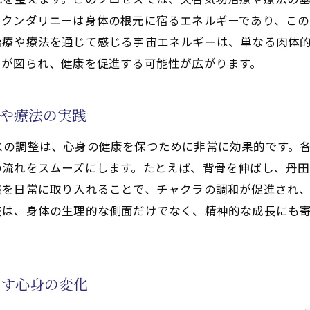
病患者における天啓気功治療や療法の役割
。クンダリニーは身体の根元に宿るエネルギーであり、こ
啓気功治療や療法実践による健康改善の可能性
治療や療法を通じて感じる宇宙エネルギーは、単なる肉体
ラの神秘を天啓気功治療や療法で解き明かす
和が図られ、健康を促進する可能性が広がります。
ャクラと天啓気功治療や療法の深いつながり
啓気功治療や療法によるチャクラの活性化
や療法の実践
秘的なチャクラの作用を理解する
スの調整は、心身の健康を保つために非常に効果的です。
啓気功治療や療法で感じるチャクラのエネルギー
の流れをスムーズにします。たとえば、背骨を伸ばし、丹
ャクラバランスを天啓気功治療や療法で保つ方法
践を日常に取り入れることで、チャクラの調和が促進され
啓気功治療や療法を通じてチャクラの神秘を探る
整は、身体の生理的な側面だけでなく、精神的な成長にも
功治療や療法と宇宙の力がもたらす新たな希望
宙エネルギーが天啓気功治療や療法に与える影響
啓気功治療や療法による希望の可能性
らす心身の変化
啓気功治療や療法で未来を切り開く新たなアプローチ