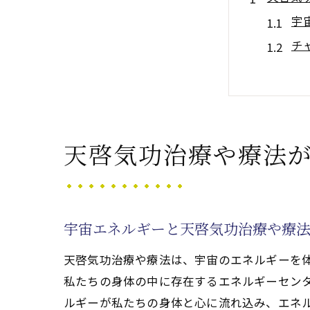
宇
チ
天
チ
天
天
天啓気功治療や療法
クンダ
ク
サ
宇宙エネルギーと天啓気功治療や療
難
天啓気功治療や療法は、宇宙のエネルギーを
サ
私たちの身体の中に存在するエネルギーセン
ク
ルギーが私たちの身体と心に流れ込み、エネ