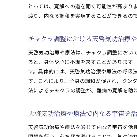
天
とっては、寛解への道を開く可能性が高まり
宇宙と
渡り、内なる調和を実現することができるの
天
エ
チャクラ調整における天啓気功治療
宇
天啓気功治療や療法は、チャクラ調整におい
心
ると、身体や心に不調を来すことがあります
天
す。具体的には、天啓気功治療や療法の呼吸
宇
す。これにより、心身の調和が促され、クンダ
天啓気
法によるチャクラの調整が、難病の寛解を助
心
寛
天啓気功治療や療法で内なる宇宙を
天
天啓気功治療や療法を通じて内なる宇宙を活
心
瞑想を行い、心を落ち着けることで、気の流