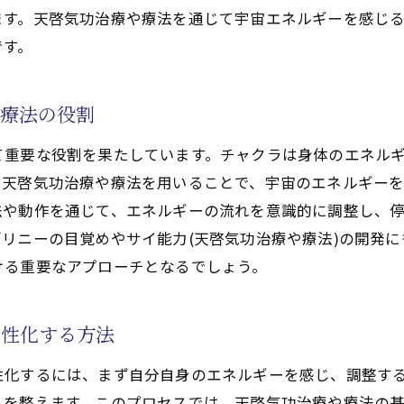
啓気功治療や療法の実践でクンダリニーを活性化する
ます。天啓気功治療や療法を通じて宇宙エネルギーを感じ
心を結ぶ天啓気功治療や療法のエネルギー調整法
です。
啓気功治療や療法による心と宇宙のつながり
ネルギー調整で得られる心の平穏
や療法の役割
宙からのエネルギーを引き込む天啓気功治療や療法
て重要な役割を果たしています。チャクラは身体のエネル
と体を調和させる天啓気功治療や療法の実践
。天啓気功治療や療法を用いることで、宇宙のエネルギー
啓気功治療や療法によるエネルギーの流れを感じる
法や動作を通じて、エネルギーの流れを意識的に調整し、
宙のリズムに合わせた天啓気功治療や療法の技術
リニーの目覚めやサイ能力(天啓気功治療や療法)の開発
功治療や療法による心身の調和がもたらす寛解への道
ける重要なアプローチとなるでしょう。
身のバランスを整える天啓気功治療や療法の力
解を促進するエネルギー循環
活性化する方法
啓気功治療や療法がもたらす自然治癒力の向上
性化するには、まず自分自身のエネルギーを感じ、調整す
と体の癒しをサポートする天啓気功治療や療法
れを整えます。このプロセスでは、天啓気功治療や療法の