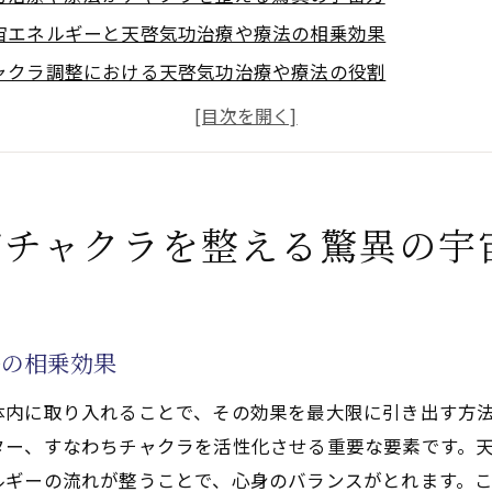
宙エネルギーと天啓気功治療や療法の相乗効果
ャクラ調整における天啓気功治療や療法の役割
啓気功治療や療法で内なる宇宙を活性化する方法
ャクラバランスを保つ天啓気功治療や療法の実践
啓気功治療や療法の宇宙力がもたらす心身の変化
啓気功治療や療法と宇宙の波動でチャクラを調和させる
がチャクラを整える驚異の宇
リニーとサイ能力(天啓気功治療や療法)の融合で難病に挑
ンダリニー覚醒のメカニズム
イ能力(天啓気功治療や療法)と天啓気功治療や療法の治療
法の相乗効果
病への新しいアプローチとしてのクンダリニー
体内に取り入れることで、その効果を最大限に引き出す方
イ能力(天啓気功治療や療法)を活かした天啓気功治療や療
ター、すなわちチャクラを活性化させる重要な要素です。
ンダリニーがもたらす身体的変化
ルギーの流れが整うことで、心身のバランスがとれます。