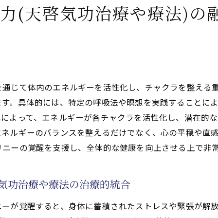
力(天啓気功治療や療法)の
病治療へのクンダリニーの役割
啓気功治療や療法がもたらすクンダリニーの活性効果
病克服に向けた天啓気功治療や療法の実践
ンダリニーを通じた天啓気功治療や療法の治療効果
を通じて体内のエネルギーを活性化し、チャクラを整える
ます。具体的には、特定の呼吸法や瞑想を実践することに
によって、エネルギーが各チャクラを活性化し、潜在的な
エネルギーのバランスを整えるだけでなく、心の平穏や直
リニーの覚醒を支援し、全体的な健康を向上させる上で非
啓気功治療や療法の治療的統合
ニーが覚醒すると、身体に蓄積されたストレスや緊張が解放