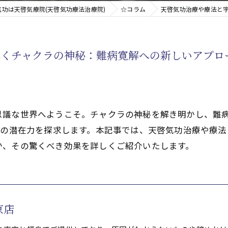
気功は天啓気療院(天啓気功療法治療院)
☆コラム
天啓気功治療や療法と
新たなアプローチ
解くチャクラの神秘：難病寛解への新しいアプロ
す重要な臓器
思議な世界へようこそ。チャクラの神秘を解き明かし、難
)の潜在力を探求します。本記事では、天啓気功治療や療
か、その驚くべき効果を詳しくご紹介いたします。
京店