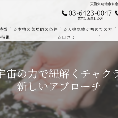
天啓気功治療や
03-6423-0047
東京にお越しの方
特徴
☆本物の気功師の条件
☆天啓気療が初めての方
の特徴
☆口コミ
に対する回答
クンダリニーの上昇でチャクラの覚醒
する書籍
より奇跡的な寛解
宇宙の力で紐解くチャク
にも優るサイ能力の凄さ
新しいアプローチ
法と天啓気療の違い
覚醒サイ能力
解明及び緩解法