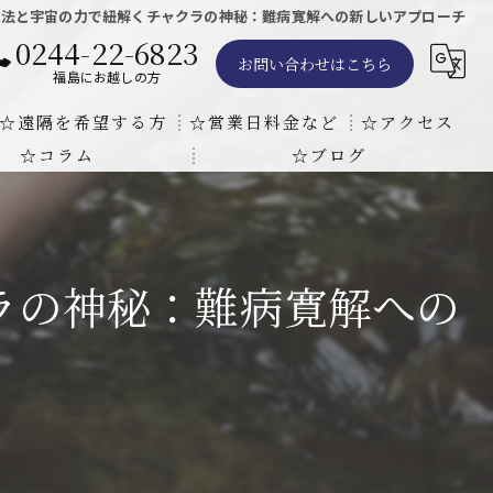
療法と宇宙の力で紐解くチャクラの神秘：難病寛解への新しいアプローチ
0244-22-6823
お問い合わせはこちら
福島にお越しの方
☆遠隔を希望する方
☆営業日料金など
☆アクセス
☆コラム
☆ブログ
遠隔気功ヒーリングで難病の克服の方法と効果
東京での瞑想気功教室の開催について
天啓気療院 東京店
天啓気療院 福島店
ラの神秘：難病寛解への